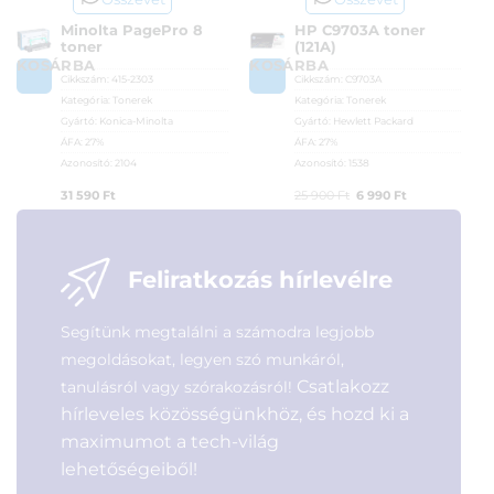
Minolta PagePro 8
HP C9703A toner
toner
(121A)
KOSÁRBA
KOSÁRBA
Cikkszám:
415-2303
Cikkszám:
C9703A
Kategória:
Tonerek
Kategória:
Tonerek
Gyártó:
Konica-Minolta
Gyártó:
Hewlett Packard
ÁFA:
27%
ÁFA:
27%
Azonosító:
2104
Azonosító:
1538
Original
Current
31 590
Ft
25 900
Ft
6 990
Ft
price
price
was:
is:
25
6
Feliratkozás hírlevélre
900 Ft.
990 Ft.
Segítünk megtalálni a számodra legjobb
megoldásokat, legyen szó munkáról,
Csatlakozz
tanulásról vagy szórakozásról!
hírleveles közösségünkhöz, és hozd ki a
maximumot a tech-világ
lehetőségeiből!