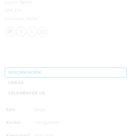
Gyártó:
Qprint
ÁFA:
27%
Azonosító:
30224
SPECIFIKÁCIÓK
LEÍRÁS
VÉLEMÉNYEK (0)
Szín
Sárga
Kivitel
Utángyártott
Kapacitás*
1000 oldal