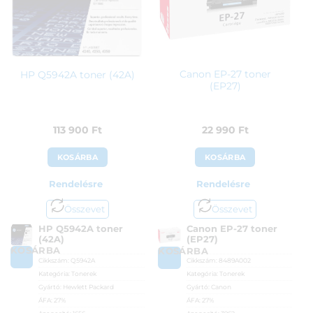
Canon EP-27 toner
HP Q5942A toner (42A)
(EP27)
113 900
Ft
22 990
Ft
KOSÁRBA
KOSÁRBA
Rendelésre
Rendelésre
Összevet
Összevet
HP Q5942A toner
Canon EP-27 toner
(42A)
(EP27)
KOSÁRBA
KOSÁRBA
Cikkszám:
Q5942A
Cikkszám:
8489A002
Kategória:
Tonerek
Kategória:
Tonerek
Gyártó:
Hewlett Packard
Gyártó:
Canon
ÁFA:
27%
ÁFA:
27%