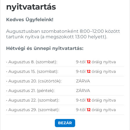
nyitvatartás
Nagy raktárkészlet
Kedves Ügyfeleink!
Garanciavállalás
Augusztusban szombatonként 8:00–12:00 között
Hűségprogram
tartunk nyitva (a megszokott 13:00 helyett).
50 000 Ft felett ingyenes szállítás
Hétvégi és ünnepi nyitvatartás:
Szolgáltatásaink vállalkozásoknak
• Augusztus 8. (szombat):
9-től
12
óráig nyitva
• Augusztus 15. (szombat):
9-től
12
óráig nyitva
• Augusztus 20. (csütörtök):
ZÁRVA
• Augusztus 21. (péntek):
ZÁRVA
• Augusztus 22. (szombat):
9-től
12
óráig nyitva
• Augusztus 29. (szombat):
9-től
12
óráig nyitva
BEZÁR
Szállítás, fizetés: