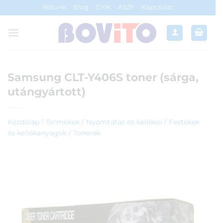
Skip
Rólunk
Blog
GYIK
ÁSZF
Kapcsolat
to
content
Samsung CLT-Y406S toner (sárga,
utángyártott)
Kezdőlap
/
Termékek
/
Nyomtatás és kellékei
/
Festékek
és kellékanyagok
/
Tonerek