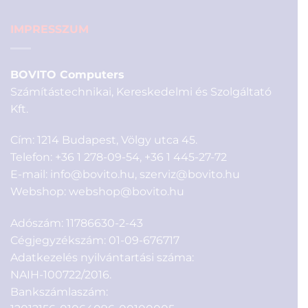
IMPRESSZUM
BOVITO Computers
Számítástechnikai, Kereskedelmi és Szolgáltató
Kft.
Cím: 1214 Budapest, Völgy utca 45.
Telefon:
+36 1 278-09-54
,
+36 1 445-27-72
E-mail:
info@bovito.hu
,
szerviz@bovito.hu
Webshop:
webshop@bovito.hu
Adószám: 11786630-2-43
Cégjegyzékszám: 01-09-676717
Adatkezelés nyilvántartási száma:
NAIH-100722/2016.
Bankszámlaszám: