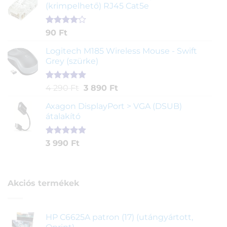
értékelés
(krimpelhető) RJ45 Cat5e
alapján
Értékelés
2
90
Ft
4.00
az
5-ből,
Logitech M185 Wireless Mouse - Swift
értékelés
Grey (szürke)
alapján
Értékelés
1
Original
Current
4 290
Ft
3 890
Ft
5.00
az 5-
price
price
ből,
Axagon DisplayPort > VGA (DSUB)
was:
is:
értékelés
átalakító
4
3
alapján
290 Ft.
890 Ft.
Értékelés
1
3 990
Ft
5.00
az 5-
ből,
értékelés
alapján
Akciós termékek
HP C6625A patron (17) (utángyártott,