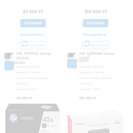
95 500
Ft
105 900
Ft
KOSÁRBA
KOSÁRBA
Rendelésre
Rendelésre
Összevet
Összevet
HP C9723A toner
HP Q5949X toner
(641A)
(49X)
KOSÁRBA
KOSÁRBA
Cikkszám:
C9723A
Cikkszám:
Q5949X
Kategória:
Tonerek
Kategória:
Tonerek
Gyártó:
Hewlett Packard
Gyártó:
Hewlett Packard
ÁFA:
27%
ÁFA:
27%
Azonosító:
1543
Azonosító:
1658
95 500
Ft
105 900
Ft