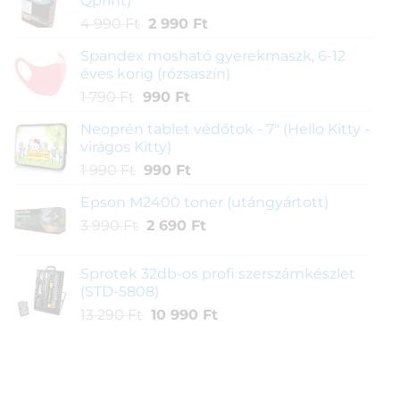
Qprint)
Original
Current
4 990
Ft
2 990
Ft
price
price
Spandex mosható gyerekmaszk, 6-12
was:
is:
éves korig (rózsaszín)
4
2
Original
Current
1 790
Ft
990
Ft
990 Ft.
990 Ft.
price
price
Neoprén tablet védőtok - 7" (Hello Kitty -
was:
is:
virágos Kitty)
1
990 Ft.
Original
Current
1 990
Ft
990
Ft
790 Ft.
price
price
Epson M2400 toner (utángyártott)
was:
is:
Original
Current
3 990
Ft
1
2 690
990 Ft.
Ft
price
price
990 Ft.
was:
is:
Sprotek 32db-os profi szerszámkészlet
3
2
(STD-5808)
990 Ft.
690 Ft.
Original
Current
13 290
Ft
10 990
Ft
price
price
was:
is:
13
10
290 Ft.
990 Ft.