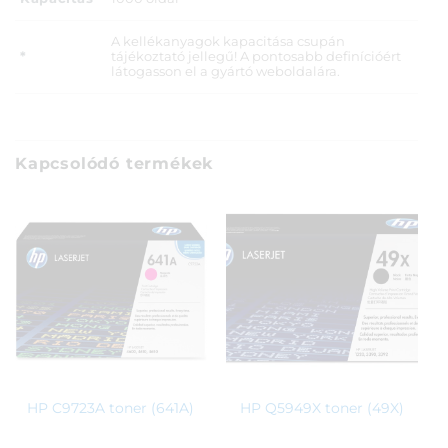
A kellékanyagok kapacitása csupán
*
tájékoztató jellegű! A pontosabb definícióért
látogasson el a gyártó weboldalára.
Kapcsolódó termékek
HP C9723A toner (641A)
HP Q5949X toner (49X)