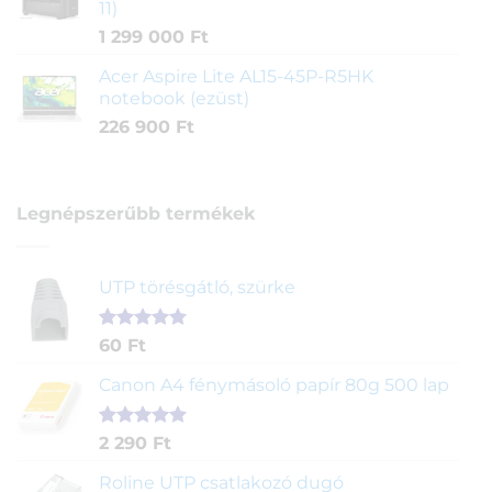
11)
1 299 000
Ft
Acer Aspire Lite AL15-45P-R5HK
notebook (ezüst)
226 900
Ft
Legnépszerűbb termékek
UTP törésgátló, szürke
Értékelés
1
60
Ft
5.00
az 5-
ből,
Canon A4 fénymásoló papír 80g 500 lap
értékelés
alapján
Értékelés
2
2 290
Ft
5.00
az 5-
ből,
Roline UTP csatlakozó dugó