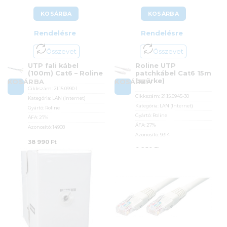
KOSÁRBA
KOSÁRBA
Rendelésre
Rendelésre
Összevet
Összevet
UTP fali kábel
Roline UTP
(100m) Cat6 – Roline
patchkábel Cat6 15m
(szürke)
KOSÁRBA
KOSÁRBA
Cikkszám:
21.15.0990-1
Cikkszám:
21.15.0945-30
Kategória:
LAN (Internet)
Kategória:
LAN (Internet)
Gyártó:
Roline
Gyártó:
Roline
ÁFA:
27%
ÁFA:
27%
Azonosító:
14908
Azonosító:
9314
38 990
Ft
9 250
Ft