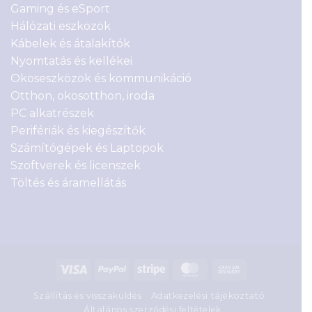
Gaming és eSport
Hálózati eszközök
Kábelek és átalakítók
Nyomtatás és kellékei
Okoseszközök és kommunikáció
Otthon, okosotthon, iroda
PC alkatrészek
Perifériák és kiegészítők
Számítógépek és Laptopok
Szoftverek és licenszek
Töltés és áramellátás
Visa
PayPal
Stripe
MasterCard
Cash
On
Szállítás és visszaküldés
Adatkezelési tájékoztató
Delivery
Általános szerződési feltételek