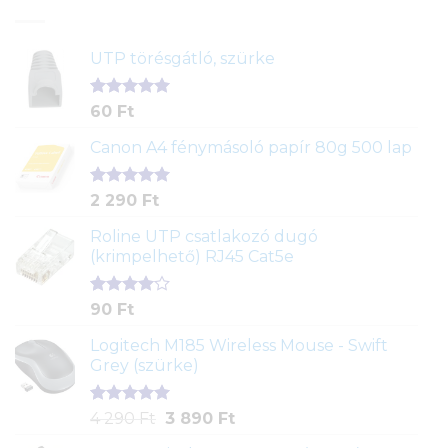
UTP törésgátló, szürke
Értékelés
1
60
Ft
5.00
az 5-
ből,
Canon A4 fénymásoló papír 80g 500 lap
értékelés
alapján
Értékelés
2
2 290
Ft
5.00
az 5-
ből,
Roline UTP csatlakozó dugó
értékelés
(krimpelhető) RJ45 Cat5e
alapján
Értékelés
2
90
Ft
4.00
az
5-ből,
Logitech M185 Wireless Mouse - Swift
értékelés
Grey (szürke)
alapján
Értékelés
1
Original
Current
4 290
Ft
3 890
Ft
5.00
az 5-
price
price
ből,