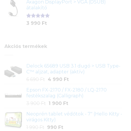
Axagon DisplayPort > VGA (DSUB)
was:
is:
értékelés
átalakító
4
3
alapján
290 Ft.
890 Ft.
Értékelés
1
3 990
Ft
5.00
az 5-
ből,
értékelés
alapján
Akciós termékek
Delock 65689 USB 3.1 dugó > USB Type-
C™ aljzat, adapter (aktív)
Original
Current
6 690
Ft
4 990
Ft
price
price
Epson FX-2170 / FX-2180 / LQ-2170
was:
is:
festékszalag (Calligraph)
6
4
Original
Current
3 900
Ft
1 900
Ft
690 Ft.
990 Ft.
price
price
Neoprén tablet védőtok - 7" (Hello Kitty -
was:
is:
virágos Kitty)
3
1
Original
Current
1 990
Ft
990
Ft
900 Ft.
900 Ft.