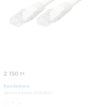
2 150
Ft
Rendelésre
Várható érkezés: 2026.08.12.
Roline UTP patchkábel Cat5e 0,5m (szürke) mennyiség