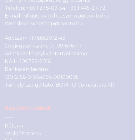
Cím: 1214 Budapest, Völgy utca 45.
Telefon:
+36 1 278-09-54
,
+36 1 445-27-72
E-mail:
info@bovito.hu
,
szerviz@bovito.hu
Webshop:
webshop@bovito.hu
Adószám: 11786630-2-43
Cégjegyzékszám: 01-09-676717
Adatkezelés nyilvántartási száma:
NAIH-100722/2016.
Bankszámlaszám:
12012156-01064096-00100005
Tárhely szolgáltató: BOVITO Computers Kft.
HASZNOS LINKEK
Rólunk
Szolgáltatások