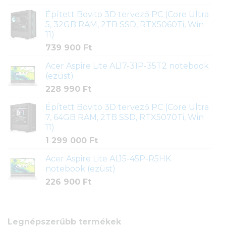
Épített Bovito 3D tervező PC (Core Ultra
5, 32GB RAM, 2TB SSD, RTX5060Ti, Win
11)
739 900
Ft
Acer Aspire Lite AL17-31P-35T2 notebook
(ezüst)
228 990
Ft
Épített Bovito 3D tervező PC (Core Ultra
7, 64GB RAM, 2TB SSD, RTX5070Ti, Win
11)
1 299 000
Ft
Acer Aspire Lite AL15-45P-R5HK
notebook (ezüst)
226 900
Ft
Legnépszerűbb termékek