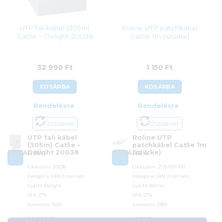
UTP fali kábel (305m)
Roline UTP patchkábel
Cat5e – Delight 20038
Cat5e 1m (szürke)
32 990
Ft
1 150
Ft
KOSÁRBA
KOSÁRBA
Rendelésre
Rendelésre
Összevet
Összevet
UTP fali kábel
Roline UTP
(305m) Cat5e –
patchkábel Cat5e 1m
Delight 20038
(szürke)
KOSÁRBA
KOSÁRBA
Cikkszám:
20038
Cikkszám:
21.15.0501-100
Kategória:
LAN (Internet)
Kategória:
LAN (Internet)
Gyártó:
Delight
Gyártó:
Roline
ÁFA:
27%
ÁFA:
27%
Azonosító:
15261
Azonosító:
2800
32 990
Ft
1 150
Ft