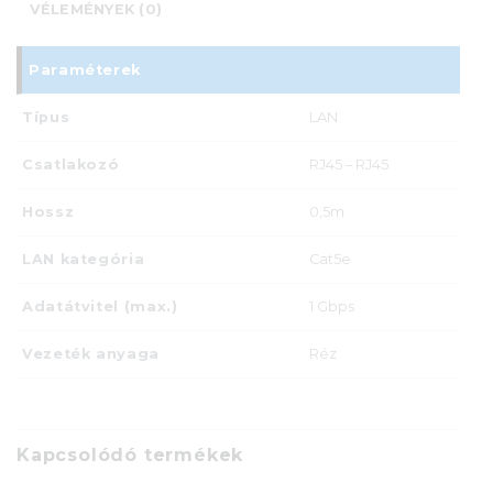
VÉLEMÉNYEK (0)
Paraméterek
Típus
LAN
Csatlakozó
RJ45 – RJ45
Hossz
0,5m
LAN kategória
Cat5e
Adatátvitel (max.)
1 Gbps
Vezeték anyaga
Réz
Kapcsolódó termékek