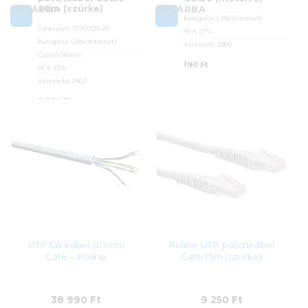
20m (szürke)
KOSÁRBA
KOSÁRBA
Kategória:
LAN (Internet)
Cikkszám:
21.15.0519-20
ÁFA:
27%
Kategória:
LAN (Internet)
Azonosító:
2809
Gyártó:
Roline
190
Ft
ÁFA:
27%
Azonosító:
2802
7 590
Ft
UTP fali kábel (100m)
Roline UTP patchkábel
Cat6 – Roline
Cat6 15m (szürke)
38 990
Ft
9 250
Ft