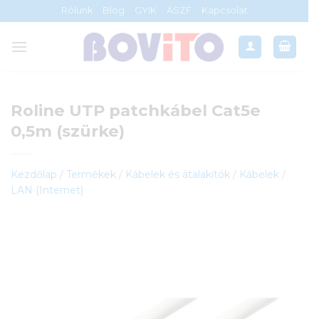
Skip
Rólunk
Blog
GYIK
ÁSZF
Kapcsolat
to
content
Roline UTP patchkábel Cat5e
0,5m (szürke)
Kezdőlap
/
Termékek
/
Kábelek és átalakítók
/
Kábelek
/
LAN (Internet)