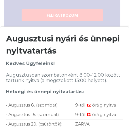
FELIRATKOZOM
Augusztusi nyári és ünnepi
nyitvatartás
Vásárolj nálunk!
Kedves Ügyfeleink!
Augusztusban szombatonként 8:00–12:00 között
Nagy raktárkészlet
tartunk nyitva (a megszokott 13:00 helyett).
Garanciavállalás
Hétvégi és ünnepi nyitvatartás:
Hűségprogram
• Augusztus 8. (szombat):
9-től
12
óráig nyitva
50 000 Ft felett ingyenes szállítás
• Augusztus 15. (szombat):
9-től
12
óráig nyitva
Szolgáltatásaink vállalkozásoknak
• Augusztus 20. (csütörtök):
ZÁRVA