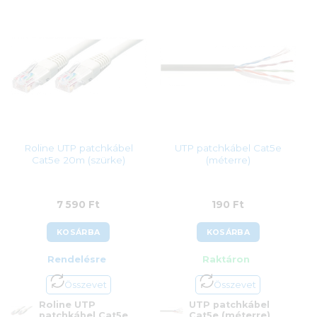
Roline UTP patchkábel
UTP patchkábel Cat5e
Cat5e 20m (szürke)
(méterre)
7 590
Ft
190
Ft
KOSÁRBA
KOSÁRBA
Rendelésre
Raktáron
Összevet
Összevet
Roline UTP
UTP patchkábel
patchkábel Cat5e
Cat5e (méterre)