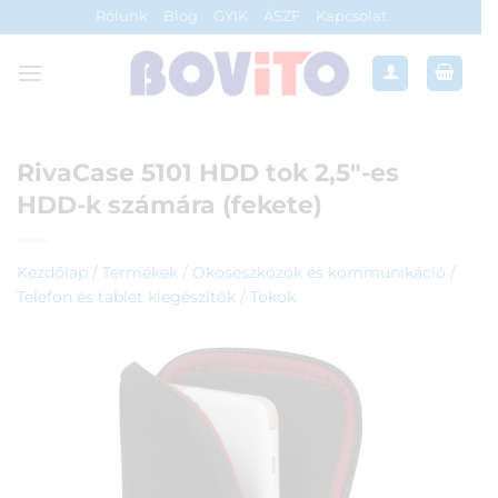
Skip
Rólunk
Blog
GYIK
ÁSZF
Kapcsolat
to
content
RivaCase 5101 HDD tok 2,5″-es
HDD-k számára (fekete)
Kezdőlap
/
Termékek
/
Okoseszközök és kommunikáció
/
Telefon és tablet kiegészítők
/
Tokok