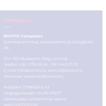
114
92
900 Ft.
900 Ft.
IMPRESSZUM
BOVITO Computers
Számítástechnikai, Kereskedelmi és Szolgáltató
Kft.
Cím: 1214 Budapest, Völgy utca 45.
Telefon:
+36 1 278-09-54
,
+36 1 445-27-72
E-mail:
info@bovito.hu
,
szerviz@bovito.hu
Webshop:
webshop@bovito.hu
Adószám: 11786630-2-43
Cégjegyzékszám: 01-09-676717
Adatkezelés nyilvántartási száma:
NAIH-100722/2016.