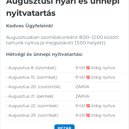
Augusztusi nyári és ünnepi
Vásárolj nálunk!
nyitvatartás
Nagy raktárkészlet
Kedves Ügyfeleink!
Garanciavállalás
Augusztusban szombatonként 8:00–12:00 között
tartunk nyitva (a megszokott 13:00 helyett).
Hűségprogram
Hétvégi és ünnepi nyitvatartás:
50 000 Ft felett ingyenes szállítás
• Augusztus 8. (szombat):
9-től
12
óráig nyitva
Szolgáltatásaink vállalkozásoknak
• Augusztus 15. (szombat):
9-től
12
óráig nyitva
• Augusztus 20. (csütörtök):
ZÁRVA
• Augusztus 21. (péntek):
ZÁRVA
• Augusztus 22. (szombat):
9-től
12
óráig nyitva
• Augusztus 29. (szombat):
9-től
12
óráig nyitva
BEZÁR