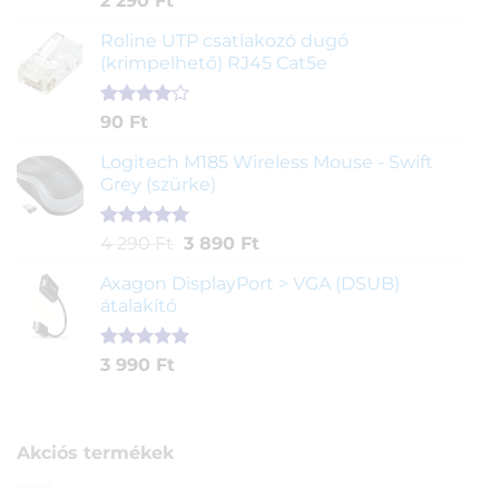
2 290
Ft
5.00
az 5-
ből,
Roline UTP csatlakozó dugó
értékelés
(krimpelhető) RJ45 Cat5e
alapján
Értékelés
2
90
Ft
4.00
az
5-ből,
Logitech M185 Wireless Mouse - Swift
értékelés
Grey (szürke)
alapján
Értékelés
1
Original
Current
4 290
Ft
3 890
Ft
5.00
az 5-
price
price
ből,
Axagon DisplayPort > VGA (DSUB)
was:
is:
értékelés
átalakító
4
3
alapján
290 Ft.
890 Ft.
Értékelés
1
3 990
Ft
5.00
az 5-
ből,
értékelés
alapján
Akciós termékek