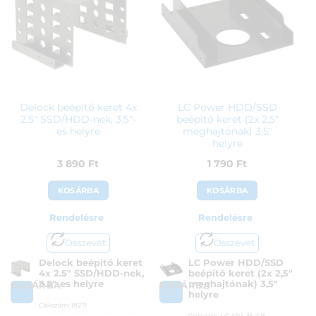
990 Ft.
Delock beépítő keret 4x
LC Power HDD/SSD
2.5″ SSD/HDD-nek, 3.5″-
beépítő keret (2x 2,5″
es helyre
meghajtónak) 3,5″
helyre
3 890
Ft
1 790
Ft
KOSÁRBA
KOSÁRBA
Rendelésre
Rendelésre
Összevet
Összevet
Delock beépítő keret
LC Power HDD/SSD
4x 2.5″ SSD/HDD-nek,
beépítő keret (2x 2,5″
3.5″-es helyre
meghajtónak) 3,5″
KOSÁRBA
KOSÁRBA
helyre
Cikkszám:
18271
Cikkszám:
LC-ADA-35-225