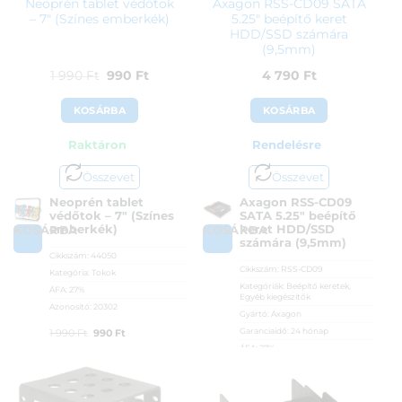
Neoprén tablet védőtok
Axagon RSS-CD09 SATA
– 7″ (Színes emberkék)
5.25″ beépítő keret
HDD/SSD számára
(9,5mm)
Original
Current
1 990
Ft
990
Ft
4 790
Ft
price
price
KOSÁRBA
KOSÁRBA
was:
is:
Raktáron
Rendelésre
1
990 Ft.
990 Ft.
Összevet
Összevet
Neoprén tablet
Axagon RSS-CD09
védőtok – 7″ (Színes
SATA 5.25″ beépítő
emberkék)
keret HDD/SSD
KOSÁRBA
KOSÁRBA
számára (9,5mm)
Cikkszám:
44050
Cikkszám:
RSS-CD09
Kategória:
Tokok
Kategóriák:
Beépítő keretek
,
ÁFA:
27%
Egyéb kiegészítők
Azonosító:
20302
Gyártó:
Axagon
Original
Current
Garanciaidő:
24 hónap
1 990
Ft
990
Ft
ÁFA:
27%
price
price
Azonosító:
44950
was:
is:
1
990 Ft.
4 790
Ft