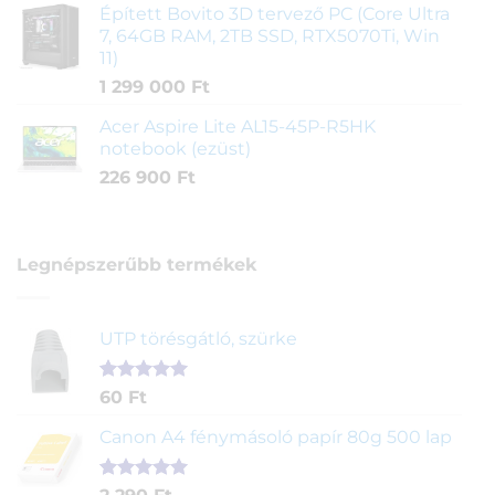
Épített Bovito 3D tervező PC (Core Ultra
7, 64GB RAM, 2TB SSD, RTX5070Ti, Win
11)
1 299 000
Ft
Acer Aspire Lite AL15-45P-R5HK
notebook (ezüst)
226 900
Ft
Legnépszerűbb termékek
UTP törésgátló, szürke
Értékelés
1
60
Ft
5.00
az 5-
ből,
Canon A4 fénymásoló papír 80g 500 lap
értékelés
alapján
Értékelés
2