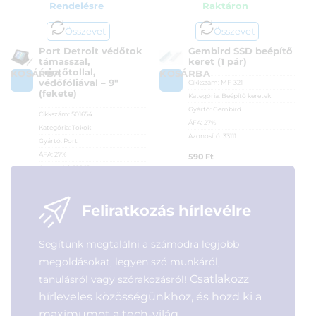
Rendelésre
Raktáron
Összevet
Összevet
Port Detroit védőtok
Gembird SSD beépítő
támasszal,
keret (1 pár)
érintőtollal,
KOSÁRBA
KOSÁRBA
védőfóliával – 9″
Cikkszám:
MF-321
(fekete)
Kategória:
Beépítő keretek
Gyártó:
Gembird
Cikkszám:
501654
ÁFA:
27%
Kategória:
Tokok
Azonosító:
33111
Gyártó:
Port
ÁFA:
27%
590
Ft
Azonosító:
19881
7 690
Ft
Feliratkozás hírlevélre
Segítünk megtalálni a számodra legjobb
megoldásokat, legyen szó munkáról,
Csatlakozz
tanulásról vagy szórakozásról!
hírleveles közösségünkhöz, és hozd ki a
maximumot a tech-világ