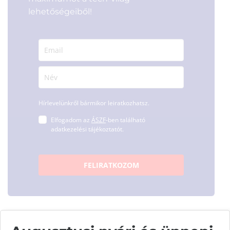
lehetőségeiből!
Hírlevelünkről bármikor leiratkozhatsz.
Elfogadom az
ÁSZF
-ben található
adatkezelési tájékoztatót.
FELIRATKOZOM