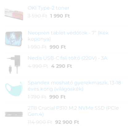
OKI Type-2 toner
Original
Current
3 590
Ft
1 990
Ft
price
price
was:
is:
Neoprén tablet védőtok - 7" (Kék
3
1
koponya)
590 Ft.
990 Ft.
Original
Current
1 990
Ft
990
Ft
price
price
Nedis USB-C fali töltő (220V) - 3A
was:
is:
Original
Current
4 990
Ft
1
4 290
990 Ft.
Ft
price
price
990 Ft.
was:
is:
Spandex mosható gyerekmaszk, 13-18
4
4
éves korig (világoskék)
990 Ft.
290 Ft.
Original
Current
1 790
Ft
990
Ft
price
price
2TB Crucial P310 M.2 NVMe SSD (PCIe
was:
is:
Gen.4)
1
990 Ft.
Original
Current
114 900
Ft
92 900
Ft
790 Ft.
price
price
was:
is: