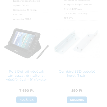
Kategória:
Beépítő keretek
Kategória:
Beépítő keretek
Gyártó:
Delock
Gyártó:
LC Power
Garanciaidő:
36 hónap
Garanciaidő:
24 hónap
ÁFA:
27%
ÁFA:
27%
Azonosító:
31409
Azonosító:
53514
3 890
Ft
1 790
Ft
Port Detroit védőtok
Gembird SSD beépítő
támasszal, érintőtollal,
keret (1 pár)
védőfóliával – 9″ (fekete)
7 690
Ft
590
Ft
KOSÁRBA
KOSÁRBA