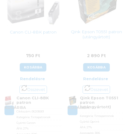
Qink Epson T0551 patron
Canon CLI-8BK patron
(utángyártott)
750
Ft
2 890
Ft
KOSÁRBA
KOSÁRBA
Rendelésre
Rendelésre
Összevet
Összevet
Canon CLI-8BK
Qink Epson T0551
patron
patron
(utángyártott)
KOSÁRBA
KOSÁRBA
Cikkszám:
0620B001
Kategória:
Tintapatronok
Kategória:
Tintapatronok
Gyártó:
Qprint
Gyártó:
Canon
ÁFA:
27%
ÁFA:
27%
Azonosító:
3195