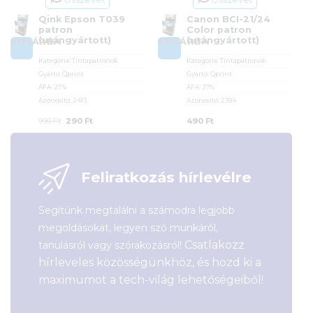
Qink Epson T039
Canon BCI-21/24
patron
Color patron
(utángyártott)
(utángyártott)
KOSÁRBA
KOSÁRBA
Kategória:
Tintapatronok
Kategória:
Tintapatronok
Gyártó:
Qprint
Gyártó:
Qprint
ÁFA:
27%
ÁFA:
27%
Azonosító:
2413
Azonosító:
2394
Original
Current
990
Ft
290
Ft
490
Ft
price
price
was:
is:
990 Ft.
290 Ft.
Feliratkozás hírlevélre
Segítünk megtalálni a számodra legjobb
megoldásokat, legyen szó munkáról,
Csatlakozz
tanulásról vagy szórakozásról!
hírleveles közösségünkhöz, és hozd ki a
maximumot a tech-világ lehetőségeiből!