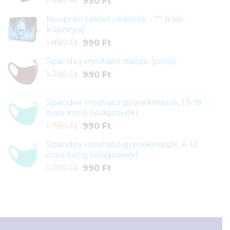
Original
Current
1 990
Ft
990
Ft
price
price
Neoprén tablet védőtok - 7" (Kék
was:
is:
koponya)
1
990 Ft.
Original
Current
1 990
Ft
990
Ft
990 Ft.
price
price
Spandex mosható maszk (piros)
was:
is:
Original
Current
1 790
Ft
1
990
Ft
990 Ft.
price
price
990 Ft.
was:
is:
Spandex mosható gyerekmaszk, 13-18
1
990 Ft.
éves korig (világoskék)
790 Ft.
Original
Current
1 790
Ft
990
Ft
price
price
Spandex mosható gyerekmaszk, 6-12
was:
is:
éves korig (világoskék)
1
990 Ft.
Original
Current
1 790
Ft
990
Ft
790 Ft.
price
price
was:
is:
1
990 Ft.
790 Ft.