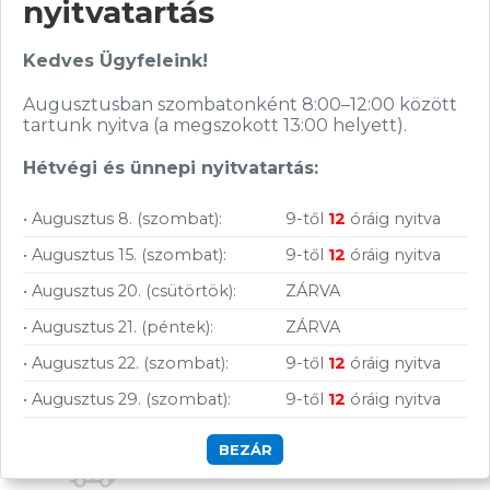
nyitvatartás
Nagy raktárkészlet
Kedves Ügyfeleink!
Garanciavállalás
Augusztusban szombatonként 8:00–12:00 között
Hűségprogram
tartunk nyitva (a megszokott 13:00 helyett).
50 000 Ft felett ingyenes szállítás
Hétvégi és ünnepi nyitvatartás:
Szolgáltatásaink vállalkozásoknak
• Augusztus 8. (szombat):
9-től
12
óráig nyitva
• Augusztus 15. (szombat):
9-től
12
óráig nyitva
• Augusztus 20. (csütörtök):
ZÁRVA
• Augusztus 21. (péntek):
ZÁRVA
• Augusztus 22. (szombat):
9-től
12
óráig nyitva
• Augusztus 29. (szombat):
9-től
12
óráig nyitva
BEZÁR
Szállítás, fizetés: