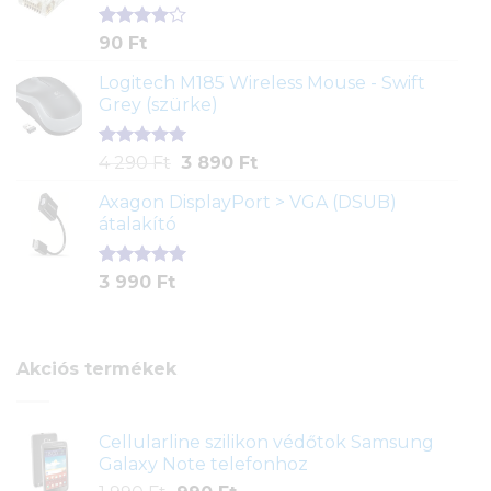
Értékelés
2
90
Ft
4.00
az
5-ből,
Logitech M185 Wireless Mouse - Swift
értékelés
Grey (szürke)
alapján
Értékelés
1
Original
Current
4 290
Ft
3 890
Ft
5.00
az 5-
price
price
ből,
Axagon DisplayPort > VGA (DSUB)
was:
is:
értékelés
átalakító
4
3
alapján
290 Ft.
890 Ft.
Értékelés
1
3 990
Ft
5.00
az 5-
ből,
értékelés
alapján
Akciós termékek
Cellularline szilikon védőtok Samsung
Galaxy Note telefonhoz