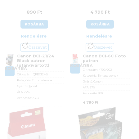
890
Ft
4 790
Ft
KOSÁRBA
KOSÁRBA
Rendelésre
Rendelésre
Összevet
Összevet
Canon BCI-21/24
Canon BCI-6C Foto
Black patron
patron
(utángyártott)
KOSÁRBA
KOSÁRBA
Cikkszám:
4709A002
Cikkszám:
QPBCI24B
Kategória:
Tintapatronok
Kategória:
Tintapatronok
Gyártó:
Canon
Gyártó:
Qprint
ÁFA:
27%
ÁFA:
27%
Azonosító:
860
Azonosító:
2393
4 790
Ft
890
Ft