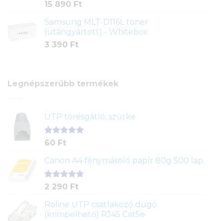
15 890
Ft
Samsung MLT-D116L toner
(utángyártott) - Whitebox
3 390
Ft
Legnépszerűbb termékek
UTP törésgátló, szürke
Értékelés
1
60
Ft
5.00
az 5-
ből,
Canon A4 fénymásoló papír 80g 500 lap
értékelés
alapján
Értékelés
2
2 290
Ft
5.00
az 5-
ből,
Roline UTP csatlakozó dugó
értékelés
(krimpelhető) RJ45 Cat5e
alapján