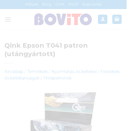
Skip
Rólunk
Blog
GYIK
ÁSZF
Kapcsolat
to
content
Qink Epson T041 patron
(utángyártott)
Kezdőlap
/
Termékek
/
Nyomtatás és kellékei
/
Festékek
és kellékanyagok
/
Tintapatronok