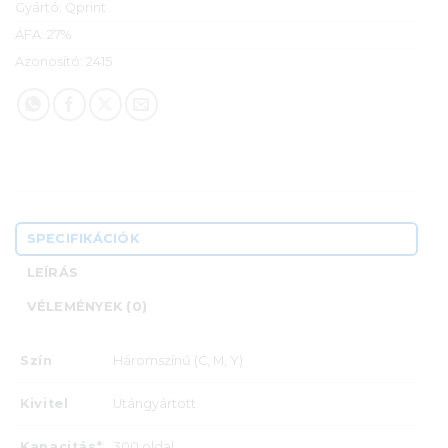
Gyártó:
Qprint
ÁFA:
27%
Azonosító:
2415
SPECIFIKÁCIÓK
LEÍRÁS
VÉLEMÉNYEK (0)
Szín
Háromszínű (C, M, Y)
Kivitel
Utángyártott
Kapacitás*
300 oldal