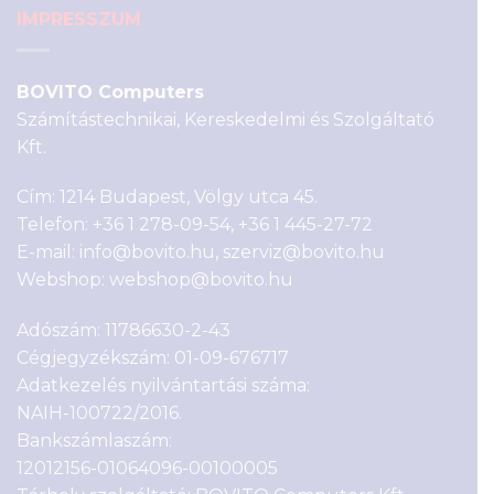
IMPRESSZUM
BOVITO Computers
Számítástechnikai, Kereskedelmi és Szolgáltató
Kft.
Cím: 1214 Budapest, Völgy utca 45.
Telefon:
+36 1 278-09-54
,
+36 1 445-27-72
E-mail:
info@bovito.hu
,
szerviz@bovito.hu
Webshop:
webshop@bovito.hu
Adószám: 11786630-2-43
Cégjegyzékszám: 01-09-676717
Adatkezelés nyilvántartási száma:
NAIH-100722/2016.
Bankszámlaszám:
12012156-01064096-00100005