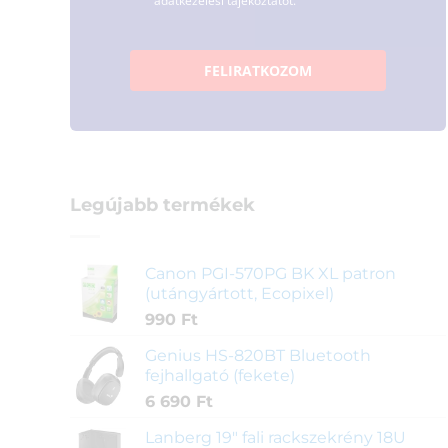
adatkezelési tájékoztatót.
FELIRATKOZOM
Legújabb termékek
Canon PGI-570PG BK XL patron
(utángyártott, Ecopixel)
990
Ft
Genius HS-820BT Bluetooth
fejhallgató (fekete)
6 690
Ft
Lanberg 19" fali rackszekrény 18U