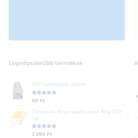
Legnépszerűbb termékek
A
UTP törésgátló, szürke
Értékelés
1
60
Ft
5.00
az 5-
ből,
Canon A4 fénymásoló papír 80g 500
értékelés
lap
alapján
Értékelés
2
2 290
Ft