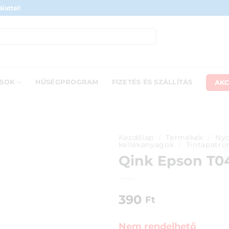
lattal!
AKC
ÁSOK
HŰSÉGPROGRAM
FIZETÉS ÉS SZÁLLÍTÁS
Kezdőlap
/
Termékek
/
Nyo
kellékanyagok
/
Tintapatro
Qink Epson T04
390
Ft
Nem rendelhető