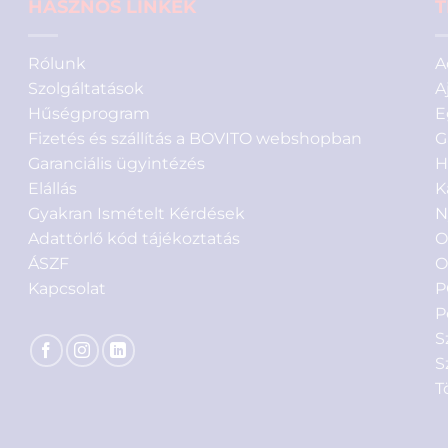
HASZNOS LINKEK
T
Rólunk
A
Szolgáltatások
A
Hűségprogram
E
Fizetés és szállítás a BOVITO webshopban
G
Garanciális ügyintézés
H
Elállás
K
Gyakran Ismételt Kérdések
N
Adattörlő kód tájékoztatás
O
ÁSZF
O
Kapcsolat
P
P
S
S
T