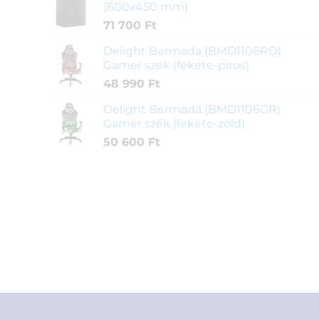
(600x450 mm)
71 700
Ft
Delight Bermada (BMD1106RD)
Gamer szék (fekete-piros)
48 990
Ft
Delight Bermada (BMD1106GR)
Gamer szék (fekete-zöld)
50 600
Ft