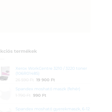
kciós termékek
Xerox WorkCentre 3210 / 3220 toner
(106R01485)
Original
Current
26 590
Ft
19 900
Ft
price
price
Spandex mosható maszk (fehér)
was:
is:
Original
Current
1 790
Ft
990
26
Ft
19
price
price
590 Ft.
900 Ft.
was:
is:
Spandex mosható gyerekmaszk, 6-12
1
990 Ft.