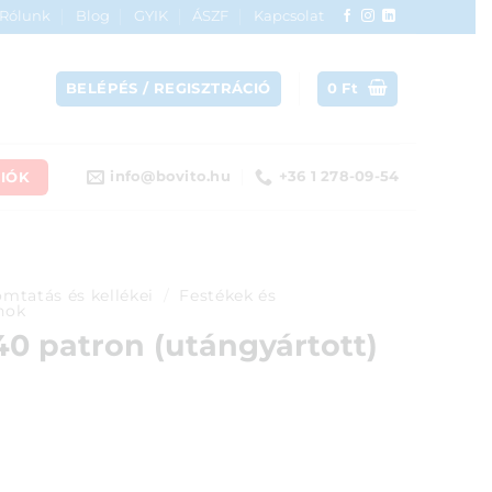
Rólunk
Blog
GYIK
ÁSZF
Kapcsolat
BELÉPÉS / REGISZTRÁCIÓ
0
Ft
IÓK
info@bovito.hu
+36 1 278-09-54
mtatás és kellékei
/
Festékek és
nok
0 patron (utángyártott)