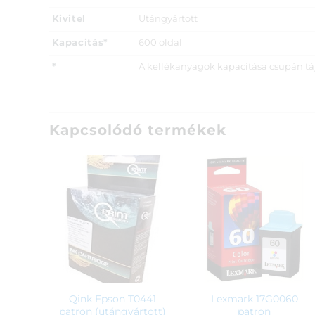
Kivitel
Utángyártott
Kapacitás*
600 oldal
*
A kellékanyagok kapacitása csupán tájé
Kapcsolódó termékek
Qink Epson T0441
Lexmark 17G0060
patron (utángyártott)
patron