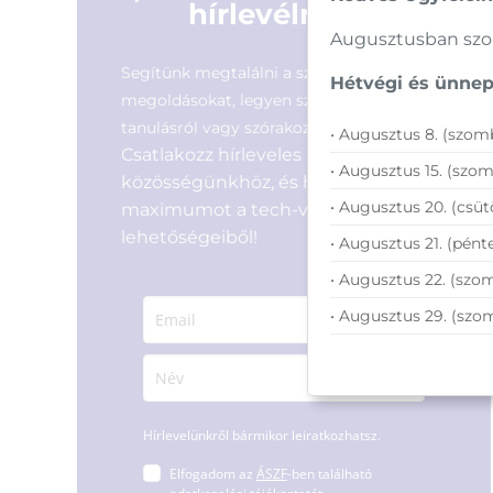
hírlevélre
Augusztusban szom
Segítünk megtalálni a számodra legjobb
Hétvégi és ünnepi
megoldásokat, legyen szó munkáról,
tanulásról vagy szórakozásról!
• Augusztus 8. (szomb
Csatlakozz hírleveles
• Augusztus 15. (szom
közösségünkhöz, és hozd ki a
• Augusztus 20. (csüt
maximumot a tech-világ
lehetőségeiből!
• Augusztus 21. (pénte
• Augusztus 22. (szom
• Augusztus 29. (szo
Hírlevelünkről bármikor leiratkozhatsz.
Elfogadom az
ÁSZF
-ben található