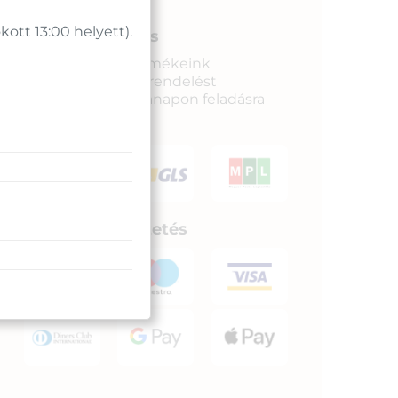
tt 13:00 helyett).
Gyors kiszállítás
Raktáron lévő termékeink
legkésőbb a megrendelést
követkető munkanapon feladásra
kerülnek.
Biztonságos fizetés