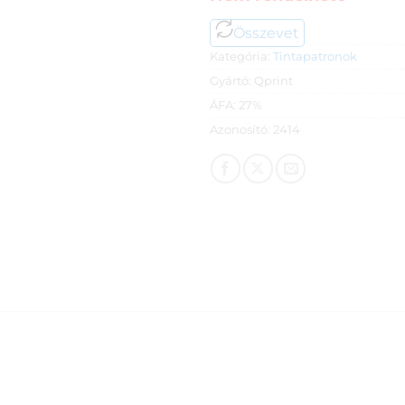
Összevet
Kategória:
Tintapatronok
Gyártó:
Qprint
ÁFA:
27%
Azonosító:
2414