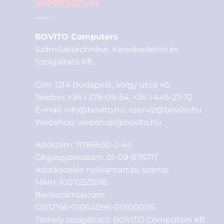
IMPRESSZUM
BOVITO Computers
Számítástechnikai, Kereskedelmi és
Szolgáltató Kft.
Cím: 1214 Budapest, Völgy utca 45.
Telefon:
+36 1 278-09-54
,
+36 1 445-27-72
E-mail:
info@bovito.hu
,
szerviz@bovito.hu
Webshop:
webshop@bovito.hu
Adószám: 11786630-2-43
Cégjegyzékszám: 01-09-676717
Adatkezelés nyilvántartási száma:
NAIH-100722/2016.
Bankszámlaszám:
12012156-01064096-00100005
Tárhely szolgáltató: BOVITO Computers Kft.