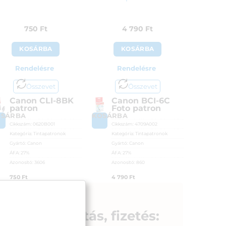
750
Ft
4 790
Ft
KOSÁRBA
KOSÁRBA
Rendelésre
Rendelésre
Összevet
Összevet
Canon CLI-8BK
Canon BCI-6C
patron
Foto patron
OSÁRBA
KOSÁRBA
Cikkszám:
0620B001
Cikkszám:
4709A002
Kategória:
Tintapatronok
Kategória:
Tintapatronok
Gyártó:
Canon
Gyártó:
Canon
ÁFA:
27%
ÁFA:
27%
Azonosító:
3606
Azonosító:
860
750
Ft
4 790
Ft
Szállítás, fizetés: