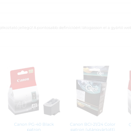
koztató jellegű! A pontosabb definícióért látogasson el a gyártó we
Canon PG-40 Black
Canon BCI-21/24 Color
patron
patron (utángyártott)