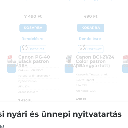
7 490
Ft
490
Ft
KOSÁRBA
KOSÁRBA
Rendelésre
Rendelésre
Összevet
Összevet
Canon PG-40
Canon BCI-21/24
Black patron
Color patron
(utángyártott)
KOSÁRBA
KOSÁRBA
K
Cikkszám:
0615B001
Kategória:
Tintapatronok
Kategória:
Tintapatronok
Gyártó:
Qprint
Gyártó:
Canon
ÁFA:
27%
ÁFA:
27%
Azonosító:
2394
Azonosító:
3417
490
Ft
7 490
Ft
 nyári és ünnepi nyitvatartás
Vásárolj nálunk!
k!