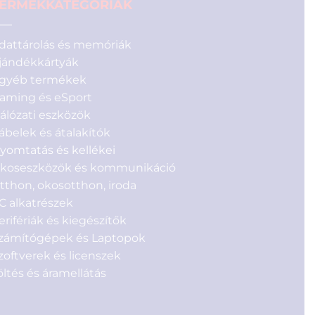
ERMÉKKATEGÓRIÁK
dattárolás és memóriák
jándékkártyák
gyéb termékek
aming és eSport
álózati eszközök
ábelek és átalakítók
yomtatás és kellékei
koseszközök és kommunikáció
tthon, okosotthon, iroda
C alkatrészek
erifériák és kiegészítők
zámítógépek és Laptopok
zoftverek és licenszek
öltés és áramellátás