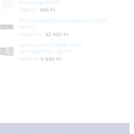
éves korig (fehér)
790 Ft.
Original
Current
1 790
Ft
990
Ft
price
price
2TB Crucial P310 M.2 NVMe SSD (PCIe
was:
is:
Gen.4)
1
990 Ft.
Original
Current
114 900
Ft
92 900
Ft
790 Ft.
price
price
Samsung MLT-D103L toner
was:
is:
(utángyártott) - Qprint
114
92
Original
Current
7 890
Ft
5 890
Ft
900 Ft.
900 Ft.
price
price
was:
is:
7
5
890 Ft.
890 Ft.