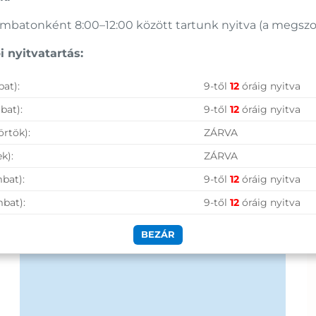
batonként 8:00–12:00 között tartunk nyitva (a megszoko
Nagy raktárkészlet
 nyitvatartás:
Garanciavállalás
Hűségprogram
at):
9-től
12
óráig nyitva
bat):
9-től
12
óráig nyitva
50 000 Ft felett ingyenes szállítás
örtök):
ZÁRVA
Szolgáltatásaink vállalkozásoknak
k):
ZÁRVA
bat):
9-től
12
óráig nyitva
mbat):
9-től
12
óráig nyitva
BEZÁR