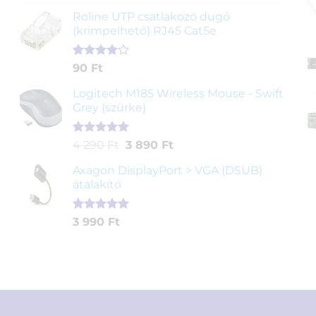
5.00
az 5-
ből,
Roline UTP csatlakozó dugó
értékelés
(krimpelhető) RJ45 Cat5e
alapján
Értékelés
2
90
Ft
4.00
az
5-ből,
Logitech M185 Wireless Mouse - Swift
értékelés
Grey (szürke)
alapján
Értékelés
1
Original
Current
4 290
Ft
3 890
Ft
5.00
az 5-
price
price
ből,
Axagon DisplayPort > VGA (DSUB)
was:
is:
értékelés
átalakító
4
3
alapján
290 Ft.
890 Ft.
Értékelés
1
3 990
Ft
5.00
az 5-
ből,
értékelés
alapján