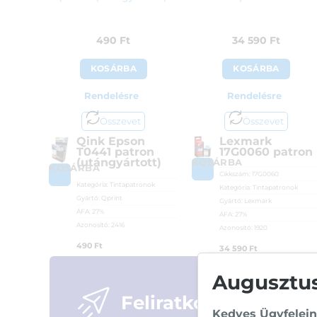
490
Ft
34 590
Ft
KOSÁRBA
KOSÁRBA
Rendelésre
Rendelésre
Összevet
Összevet
Qink Epson
Lexmark
T0441 patron
17G0060 patron
(utángyártott)
KOSÁRBA
KOSÁRBA
Cikkszám:
17G0060
Kategória:
Tintapatronok
Kategória:
Tintapatronok
Gyártó:
Qprint
Gyártó:
Lexmark
ÁFA:
27%
ÁFA:
27%
Azonosító:
2416
Azonosító:
1920
490
Ft
34 590
Ft
Augusztusi
Feliratkozás
Kedves Ügyfelein