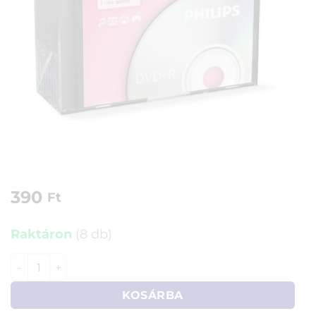
390
Ft
Raktáron
(8 db)
Philips DVD-R 16x, vékony tok mennyiség
KOSÁRBA