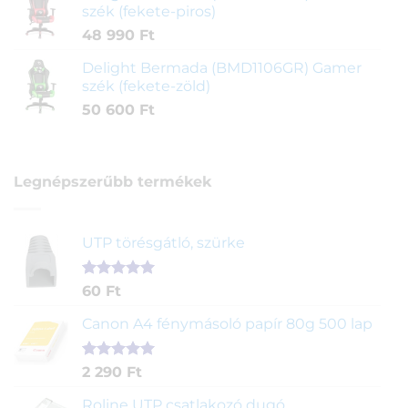
szék (fekete-piros)
48 990
Ft
Delight Bermada (BMD1106GR) Gamer
szék (fekete-zöld)
50 600
Ft
Legnépszerűbb termékek
UTP törésgátló, szürke
Értékelés
1
60
Ft
5.00
az 5-
ből,
Canon A4 fénymásoló papír 80g 500 lap
értékelés
alapján
Értékelés
2
2 290
Ft
5.00
az 5-
ből,
Roline UTP csatlakozó dugó