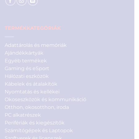
TERMÉKKATEGÓRIÁK
Adattárolás és memóriák
Ajándékkártyák
Egyéb termékek
Gaming és eSport
Hálózati eszközök
Kábelek és átalakítók
Nyomtatás és kellékei
Okoseszközök és kommunikáció
Otthon, okosotthon, iroda
PC alkatrészek
Perifériák és kiegészítők
Számítógépek és Laptopok
Szoftverek és licenszek