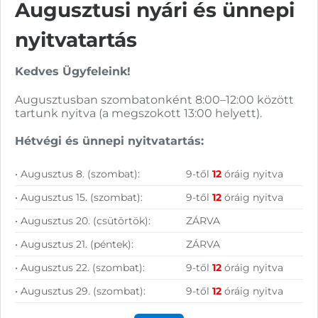
Vásárolj nálunk!
Augusztusi nyári és ünnepi
nyitvatartás
Nagy raktárkészlet
Kedves Ügyfeleink!
Garanciavállalás
Augusztusban szombatonként 8:00–12:00 között
Hűségprogram
tartunk nyitva (a megszokott 13:00 helyett).
50 000 Ft felett ingyenes szállítás
Hétvégi és ünnepi nyitvatartás:
Szolgáltatásaink vállalkozásoknak
• Augusztus 8. (szombat):
9-től
12
óráig nyitva
• Augusztus 15. (szombat):
9-től
12
óráig nyitva
• Augusztus 20. (csütörtök):
ZÁRVA
• Augusztus 21. (péntek):
ZÁRVA
• Augusztus 22. (szombat):
9-től
12
óráig nyitva
• Augusztus 29. (szombat):
9-től
12
óráig nyitva