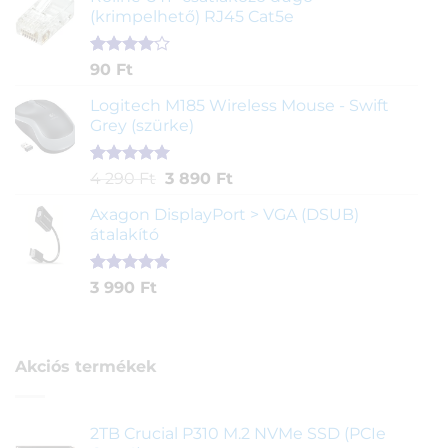
értékelés
(krimpelhető) RJ45 Cat5e
alapján
Értékelés
2
90
Ft
4.00
az
5-ből,
Logitech M185 Wireless Mouse - Swift
értékelés
Grey (szürke)
alapján
Értékelés
1
Original
Current
4 290
Ft
3 890
Ft
5.00
az 5-
price
price
ből,
Axagon DisplayPort > VGA (DSUB)
was:
is:
értékelés
átalakító
4
3
alapján
290 Ft.
890 Ft.
Értékelés
1
3 990
Ft
5.00
az 5-
ből,
értékelés
alapján
Akciós termékek
2TB Crucial P310 M.2 NVMe SSD (PCIe