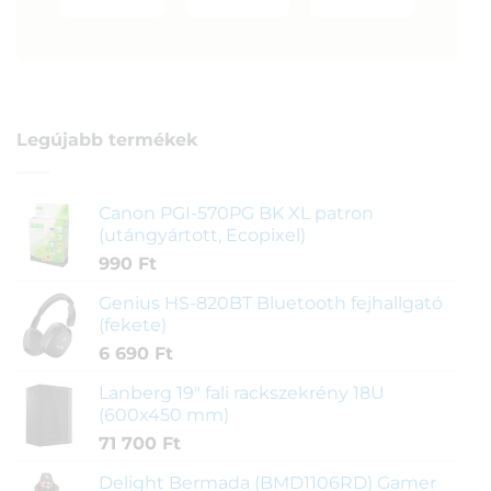
Legújabb termékek
Canon PGI-570PG BK XL patron
(utángyártott, Ecopixel)
990
Ft
Genius HS-820BT Bluetooth fejhallgató
(fekete)
6 690
Ft
Lanberg 19" fali rackszekrény 18U
(600x450 mm)
71 700
Ft
Delight Bermada (BMD1106RD) Gamer