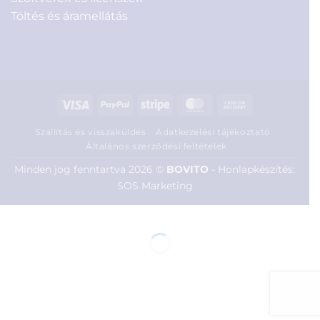
Töltés és áramellátás
Visa
PayPal
Stripe
MasterCard
Cash
On
Szállítás és visszaküldés
Adatkezelési tájékoztató
Delivery
Általános szerződési feltételek
Minden jog fenntartva 2026 ©
BOVITO
-
Honlapkészítés:
SOS Marketing