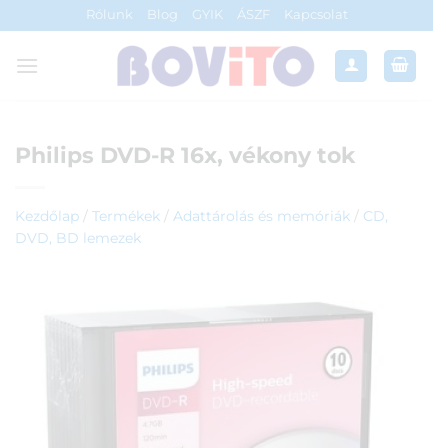
Skip
Rólunk
Blog
GYIK
ÁSZF
Kapcsolat
to
content
Philips DVD-R 16x, vékony tok
Kezdőlap
/
Termékek
/
Adattárolás és memóriák
/
CD,
DVD, BD lemezek