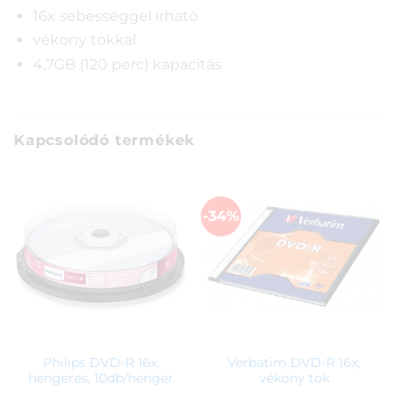
16x sebességgel írható
vékony tokkal
4,7GB (120 perc) kapacitás
Kapcsolódó termékek
-34%
Philips DVD-R 16x,
Verbatim DVD-R 16x,
hengeres, 10db/henger
vékony tok