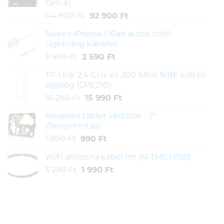
Gen.4)
Original
Current
114 900
Ft
92 900
Ft
price
price
Sweex iPhone / iPad autós töltő
was:
is:
Lightning kábellel
114
92
Original
Current
3 990
Ft
2 590
Ft
900 Ft.
900 Ft.
price
price
TP-Link 2,4 GHz-es 300 Mb/s 9dBi kültéri
was:
is:
egység (CPE210)
3
2
Original
Current
18 290
Ft
15 990
Ft
990 Ft.
590 Ft.
price
price
Neoprén tablet védőtok - 7"
was:
is:
(Terepmintás)
18
15
Original
Current
1 990
Ft
990
Ft
290 Ft.
990 Ft.
price
price
WiFi antenna kábel 1m (N-TMC H155)
was:
is:
Original
Current
3 290
Ft
1
1 990
Ft
990 Ft.
price
price
990 Ft.
was:
is:
3
1
290 Ft.
990 Ft.