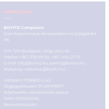
IMPRESSZUM
BOVITO Computers
Számítástechnikai, Kereskedelmi és Szolgáltató
Kft.
Cím: 1214 Budapest, Völgy utca 45.
Telefon:
+36 1 278-09-54
,
+36 1 445-27-72
E-mail:
info@bovito.hu
,
szerviz@bovito.hu
Webshop:
webshop@bovito.hu
Adószám: 11786630-2-43
Cégjegyzékszám: 01-09-676717
Adatkezelés nyilvántartási száma:
NAIH-100722/2016.
Bankszámlaszám: