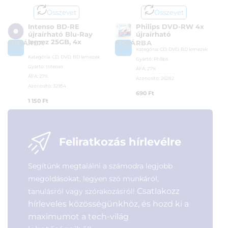
Összevet
Összevet
Intenso BD-RE
Philips DVD-RW 4x
újraírható Blu-Ray
újraírható
lemez 25GB, 4x
KOSÁRBA
KOSÁRBA
Kategória:
CD, DVD, BD lemezek
Kategória:
CD, DVD, BD lemezek
Gyártó:
Philips
Gyártó:
Intenso
ÁFA:
27%
ÁFA:
27%
Azonosító:
26282
Azonosító:
32954
690
Ft
1 150
Ft
Feliratkozás hírlevélre
Segítünk megtalálni a számodra legjobb
megoldásokat, legyen szó munkáról,
Csatlakozz
tanulásról vagy szórakozásról!
hírleveles közösségünkhöz, és hozd ki a
maximumot a tech-világ