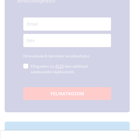
lehetőségeiből!
Hírlevelünkről bármikor leiratkozhatsz.
Elfogadom az
ÁSZF
-ben található
adatkezelési tájékoztatót.
FELIRATKOZOM