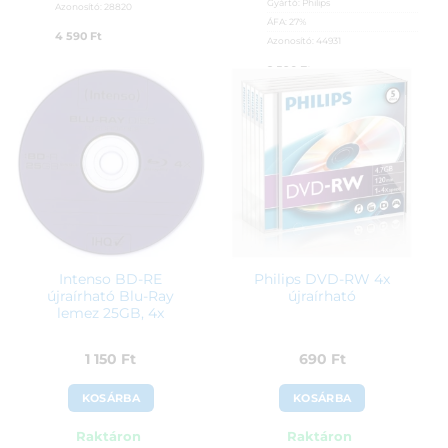
Gyártó:
Philips
Azonosító:
28820
ÁFA:
27%
4 590
Ft
Azonosító:
44931
2 590
Ft
Intenso BD-RE
Philips DVD-RW 4x
újraírható Blu-Ray
újraírható
lemez 25GB, 4x
1 150
Ft
690
Ft
KOSÁRBA
KOSÁRBA
Raktáron
Raktáron