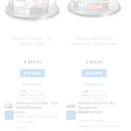
Philips CD-R 80` 52x
Philips DVD+R 16x,
25db/henger
hengeres, 10db/henger
4 590
Ft
2 590
Ft
KOSÁRBA
KOSÁRBA
Raktáron
Raktáron
Összevet
Összevet
Philips CD-R 80` 52x
Philips DVD+R 16x,
25db/henger
hengeres,
10db/henger
KOSÁRBA
KOSÁRBA
Kategória:
CD, DVD, BD lemezek
Cikkszám:
PH922302
Gyártó:
Philips
Kategória:
CD, DVD, BD lemezek
ÁFA:
27%