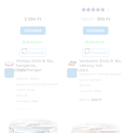
(1)
Értékelés:
5
Original
Current
2 590
Ft
590
Ft
390
Ft
/ 5
price
price
KOSÁRBA
KOSÁRBA
was:
is:
Raktáron
Raktáron
590 Ft.
390 Ft.
Összevet
Összevet
Philips DVD-R 16x,
Verbatim DVD-R 16x,
hengeres,
vékony tok
10db/henger
KOSÁRBA
KOSÁRBA
Kategória:
CD, DVD, BD lemezek
Cikkszám:
922524
Gyártó:
Verbatim
Kategória:
CD, DVD, BD lemezek
ÁFA:
27%
Gyártó:
Philips
Azonosító:
15338
ÁFA:
27%
Original
Current
590
Ft
390
Ft
Azonosító:
33638
price
price
2 590
Ft
was:
is:
590 Ft.
390 Ft.