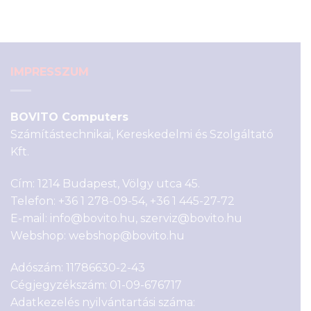
was:
is:
6
4
590 Ft.
590 Ft.
IMPRESSZUM
BOVITO Computers
Számítástechnikai, Kereskedelmi és Szolgáltató
Kft.
Cím: 1214 Budapest, Völgy utca 45.
Telefon:
+36 1 278-09-54
,
+36 1 445-27-72
E-mail:
info@bovito.hu
,
szerviz@bovito.hu
Webshop:
webshop@bovito.hu
Adószám: 11786630-2-43
Cégjegyzékszám: 01-09-676717
Adatkezelés nyilvántartási száma: