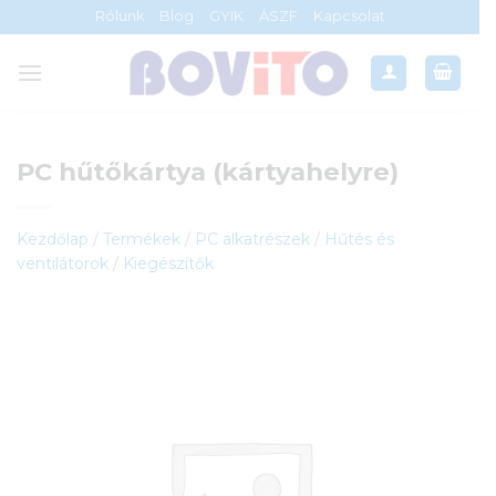
Skip
Rólunk
Blog
GYIK
ÁSZF
Kapcsolat
to
content
PC hűtőkártya (kártyahelyre)
Kezdőlap
/
Termékek
/
PC alkatrészek
/
Hűtés és
ventilátorok
/
Kiegészítők