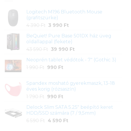
Logitech M196 Bluetooth Mouse
(grafitszürke)
Original
Current
4 390
Ft
3 990
Ft
price
price
BeQuiet! Pure Base 501DX ház üveg
was:
is:
oldallappal (fekete)
4
3
Original
Current
43 590
Ft
39 990
Ft
390 Ft.
990 Ft.
price
price
Neoprén tablet védőtok - 7" (Gothic 3)
was:
is:
Original
Current
1 990
Ft
990
43
Ft
39
price
price
590 Ft.
990 Ft.
was:
is:
Spandex mosható gyerekmaszk, 13-18
1
990 Ft.
éves korig (rózsaszín)
990 Ft.
Original
Current
1 790
Ft
990
Ft
price
price
Delock Slim SATA 5.25" beépítő keret
was:
is:
HDD/SSD számára (7 / 9,5mm)
1
990 Ft.
Original
Current
6 590
Ft
4 590
Ft
790 Ft.
price
price