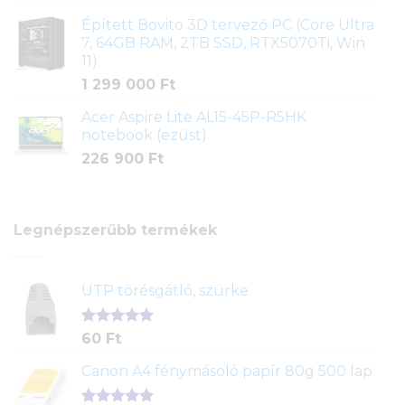
Épített Bovito 3D tervező PC (Core Ultra
7, 64GB RAM, 2TB SSD, RTX5070Ti, Win
11)
1 299 000
Ft
Acer Aspire Lite AL15-45P-R5HK
notebook (ezüst)
226 900
Ft
Legnépszerűbb termékek
UTP törésgátló, szürke
Értékelés
1
60
Ft
5.00
az 5-
ből,
Canon A4 fénymásoló papír 80g 500 lap
értékelés
alapján