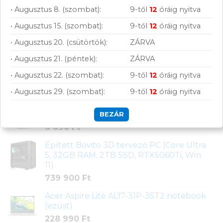
• Augusztus 8. (szombat):
9-től
12
óráig nyitva
• Augusztus 15. (szombat):
9-től
12
óráig nyitva
• Augusztus 20. (csütörtök):
ZÁRVA
• Augusztus 21. (péntek):
ZÁRVA
Legújabb termékek
• Augusztus 22. (szombat):
9-től
12
óráig nyitva
• Augusztus 29. (szombat):
9-től
12
óráig nyitva
Xiaomi Redmi Buds 8 Active Bluetooth
fülhallgató (fehér)
BEZÁR
6 690
Ft
Épített Bovito 3D tervező PC (Core Ultra
5, 32GB RAM, 2TB SSD, RTX5060Ti, Win
11)
739 900
Ft
Acer Aspire Lite AL17-31P-35T2 notebook
(ezüst)
228 990
Ft