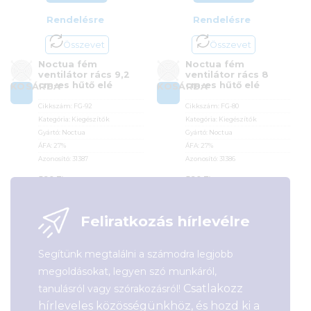
Rendelésre
Rendelésre
Összevet
Összevet
Noctua fém
Noctua fém
ventilátor rács 9,2
ventilátor rács 8
cm-es hűtő elé
cm-es hűtő elé
KOSÁRBA
KOSÁRBA
Cikkszám:
FG-92
Cikkszám:
FG-80
Kategória:
Kiegészítők
Kategória:
Kiegészítők
Gyártó:
Noctua
Gyártó:
Noctua
ÁFA:
27%
ÁFA:
27%
Azonosító:
31387
Azonosító:
31386
590
Ft
590
Ft
Feliratkozás hírlevélre
Segítünk megtalálni a számodra legjobb
megoldásokat, legyen szó munkáról,
Csatlakozz
tanulásról vagy szórakozásról!
hírleveles közösségünkhöz, és hozd ki a