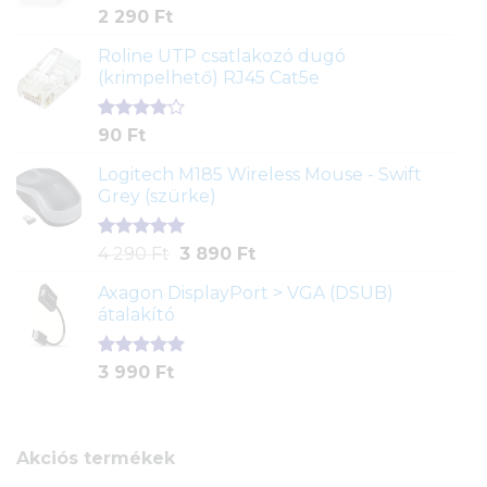
Értékelés
2
2 290
Ft
5.00
az 5-
ből,
Roline UTP csatlakozó dugó
értékelés
(krimpelhető) RJ45 Cat5e
alapján
Értékelés
2
90
Ft
4.00
az
5-ből,
Logitech M185 Wireless Mouse - Swift
értékelés
Grey (szürke)
alapján
Értékelés
1
Original
Current
4 290
Ft
3 890
Ft
5.00
az 5-
price
price
ből,
Axagon DisplayPort > VGA (DSUB)
was:
is:
értékelés
átalakító
4
3
alapján
290 Ft.
890 Ft.
Értékelés
1
3 990
Ft
5.00
az 5-
ből,
értékelés
alapján
Akciós termékek