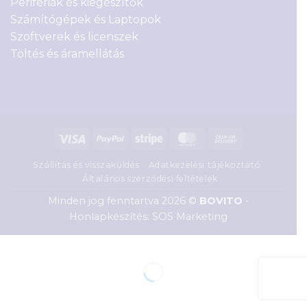
Perifériák és kiegészítők
Számítógépek és Laptopok
Szoftverek és licenszek
Töltés és áramellátás
Visa
PayPal
Stripe
MasterCard
Cash
On
Szállítás és visszaküldés
Adatkezelési tájékoztató
Delivery
Általános szerződési feltételek
Minden jog fenntartva 2026 ©
BOVITO
-
Honlapkészítés: SOS Marketing