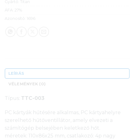
Gyártó:
Titan
ÁFA:
27%
Azonosító:
1696
LEÍRÁS
VÉLEMÉNYEK (0)
Típus:
TTC-003
PC kártyák hűtésére alkalmas, PC kártyahelyre
szerelhető hűtőventillátor, amely elvezeti a
számítógép belsejében keletkező hőt.
méretek: 110x86x25 mm, csatlakozó: 4p nagy