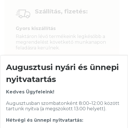
Szállítás, fizetés:
Gyors kiszállítás
Raktáron lévő termékeink legkésőbb a
megrendelést követkető munkanapon
feladásra kerülnek.
Augusztusi nyári és ünnepi
nyitvatartás
Biztonságos fizetés
Kedves Ügyfeleink!
Augusztusban szombatonként 8:00–12:00 között
tartunk nyitva (a megszokott 13:00 helyett).
Hétvégi és ünnepi nyitvatartás: