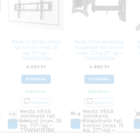
Nedis VESA dönthető
Nedis VESA dönthető,
N
fali konzol (max. 35
forgatható fali konzol
f
kg, 70″-ig) –
(max. 15 kg, 27″-ig) –
TVWM1151BK
TVWM1510BK
6 590
Ft
4 890
Ft
KOSÁRBA
KOSÁRBA
Raktáron
Raktáron
Összevet
Összevet
x
Nedis VESA
Nedis VESA
.
dönthető fali
dönthető,
konzol (max. 35
forgatható fali
KOSÁRBA
KOSÁRBA
K
kg, 70″-ig) –
konzol (max. 15
TVWM1151BK
kg, 27″-ig) –
TVWM1510BK
Cikkszám:
TVWM1151BK