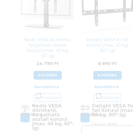
Nedis VESA dönthető,
Delight VESA fix fali
forgatható asztali
konzol (max. 50 kg,
konzol (max. 45 kg,
80″-ig)
65″-ig)
24 790
Ft
6 890
Ft
KOSÁRBA
KOSÁRBA
Rendelésre
Rendelésre
Összevet
Összevet
Nedis VESA
Delight VESA fi
dönthető,
fali konzol (max
forgatható
50 kg, 80″-ig)
KOSÁRBA
KOSÁRBA
asztali konzol
(max. 45 kg, 65″-
Cikkszám:
39695B
ig)
Kategória:
VESA tartókonzolok