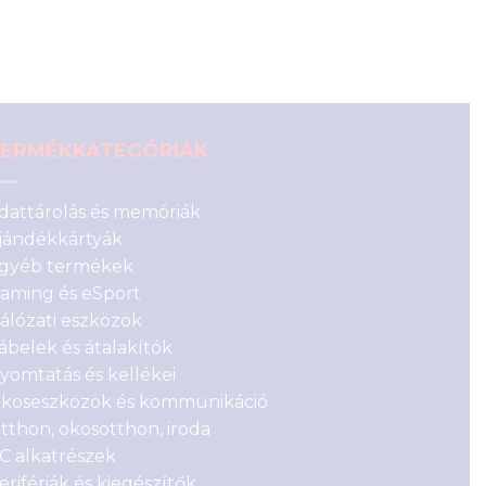
ERMÉKKATEGÓRIÁK
dattárolás és memóriák
jándékkártyák
gyéb termékek
aming és eSport
álózati eszközök
ábelek és átalakítók
yomtatás és kellékei
koseszközök és kommunikáció
tthon, okosotthon, iroda
C alkatrészek
erifériák és kiegészítők