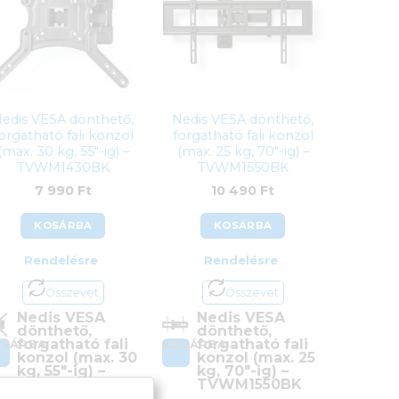
edis VESA dönthető,
Nedis VESA dönthető,
orgatható fali konzol
forgatható fali konzol
(max. 30 kg, 55″-ig) –
(max. 25 kg, 70″-ig) –
TVWM1430BK
TVWM1550BK
7 990
Ft
10 490
Ft
KOSÁRBA
KOSÁRBA
Rendelésre
Rendelésre
Összevet
Összevet
Nedis VESA
Nedis VESA
dönthető,
dönthető,
forgatható fali
forgatható fali
OSÁRBA
KOSÁRBA
konzol (max. 30
konzol (max. 25
kg, 55″-ig) –
kg, 70″-ig) –
TVWM1430BK
TVWM1550BK