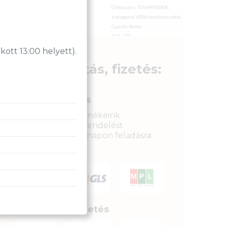
Cikkszám:
TVWM1430BK
Cikkszám:
TVWM1550BK
Kategória:
VESA tartókonzolok
Kategória:
VESA tartókonzolok
Gyártó:
Nedis
Gyártó:
Nedis
ÁFA:
27%
ÁFA:
27%
Azonosító:
43879
Azonosító:
43872
tt 13:00 helyett).
7 990
Ft
10 490
Ft
Szállítás, fizetés:
Gyors kiszállítás
Raktáron lévő termékeink
legkésőbb a megrendelést
követkető munkanapon feladásra
kerülnek.
Biztonságos fizetés