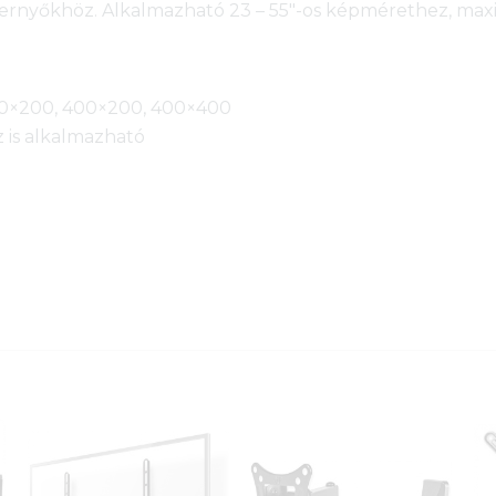
pernyőkhöz. Alkalmazható 23 – 55″-os képmérethez, maxi
200×200, 400×200, 400×400
 is alkalmazható