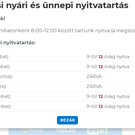
 nyári és ünnepi nyitvatartás
Cikkszám:
TVWM1510BK
Kategória:
VESA tartókonzolok
Kategória:
VESA tartókonzolok
Gyártó:
Nedis
Gyártó:
Nedis
ÁFA:
27%
k!
ÁFA:
27%
Azonosító:
39368
Azonosító:
33674
batonként 8:00–12:00 között tartunk nyitva (a megszoko
6 590
Ft
4 890
Ft
Vásárolj nálunk!
 nyitvatartás:
bat):
9-től
12
óráig nyitva
Nagy raktárkészlet
bat):
9-től
12
óráig nyitva
Garanciavállalás
örtök):
ZÁRVA
Hűségprogram
ek):
ZÁRVA
50 000 Ft felett ingyenes szállítás
bat):
9-től
12
óráig nyitva
Szolgáltatásaink
mbat):
9-től
12
óráig nyitva
vállalkozásoknak
BEZÁR