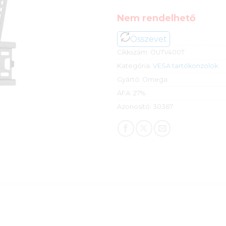
Nem rendelhető
Összevet
Cikkszám:
OUTV400T
Kategória:
VESA tartókonzolok
Gyártó:
Omega
ÁFA:
27%
Azonosító:
30367