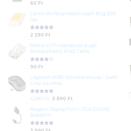
Értékelés
1
60
Ft
5.00
az 5-
ből,
Canon A4 fénymásoló papír 80g 500
értékelés
lap
alapján
Értékelés
2
2 290
Ft
5.00
az 5-
ből,
Roline UTP csatlakozó dugó
értékelés
(krimpelhető) RJ45 Cat5e
alapján
Értékelés
2
90
Ft
4.00
az
5-ből,
Logitech M185 Wireless Mouse - Swift
értékelés
Grey (szürke)
alapján
Értékelés
1
Original
Current
4 290
Ft
3 890
Ft
5.00
az 5-
price
price
ből,
Axagon DisplayPort > VGA (DSUB)
was:
is:
értékelés
átalakító
4
3
alapján
290 Ft.
890 Ft.
Értékelés
1
3 990
Ft