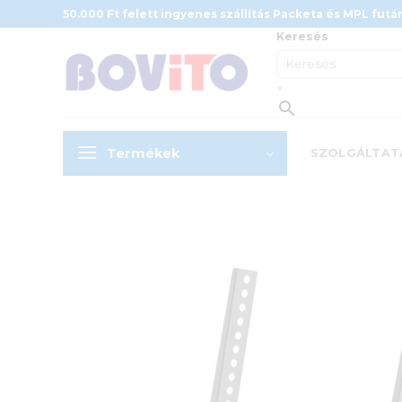
Skip
50.000 Ft felett ingyenes szállítás Packeta és MPL futár
to
Keresés
content
×
Termékek
SZOLGÁLTAT