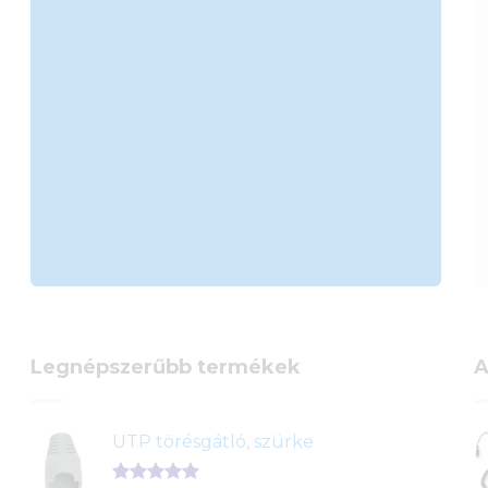
Legnépszerűbb termékek
A
UTP törésgátló, szürke