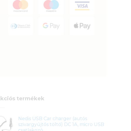
kciós termékek
Nedis USB Car charger (autós
szivargyújtós töltő) DC 1A, micro USB
csatlakozó