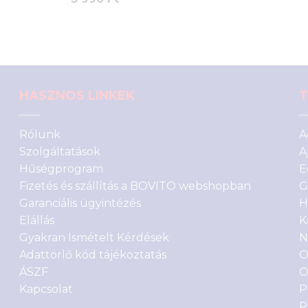
5.00
az 5-
ből,
értékelés
alapján
HASZNOS LINKEK
T
Rólunk
A
Szolgáltatások
A
Hűségprogram
E
Fizetés és szállítás a BOVITO webshopban
G
Garanciális ügyintézés
H
Elállás
K
Gyakran Ismételt Kérdések
N
Adattörlő kód tájékoztatás
O
ÁSZF
O
Kapcsolat
P
P