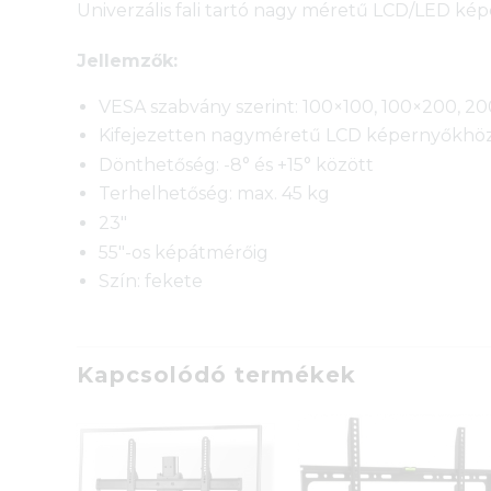
Univerzális fali tartó nagy méretű LCD/LED ké
Jellemzők:
VESA szabvány szerint: 100×100, 100×200, 
Kifejezetten nagyméretű LCD képernyőkhöz
Dönthetőség: -8° és +15° között
Terhelhetőség: max. 45 kg
23″
55″-os képátmérőig
Szín: fekete
Kapcsolódó termékek