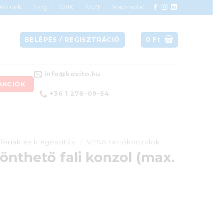
Rólunk
Blog
GYIK
ÁSZF
Kapcsolat
BELÉPÉS / REGISZTRÁCIÓ
0
Ft
info@bovito.hu
AKCIÓK
+36 1 278-09-54
ifériák és kiegészítők
/
VESA tartókonzolok
thető fali konzol (max.