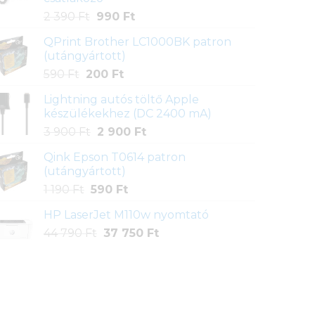
Original
Current
2 390
Ft
990
Ft
price
price
QPrint Brother LC1000BK patron
was:
is:
(utángyártott)
2
990 Ft.
Original
Current
590
Ft
200
Ft
390 Ft.
price
price
Lightning autós töltő Apple
was:
is:
készülékekhez (DC 2400 mA)
590 Ft.
200 Ft.
Original
Current
3 900
Ft
2 900
Ft
price
price
Qink Epson T0614 patron
was:
is:
(utángyártott)
3
2
Original
Current
1 190
Ft
590
Ft
900 Ft.
900 Ft.
price
price
HP LaserJet M110w nyomtató
was:
is:
Original
Current
44 790
Ft
1
37 750
590 Ft.
Ft
price
price
190 Ft.
was:
is:
44
37
790 Ft.
750 Ft.