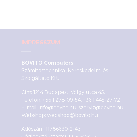
IMPRESSZUM
BOVITO Computers
Számítástechnikai, Kereskedelmi és
Szolgáltató Kft.
Cím: 1214 Budapest, Völgy utca 45.
Telefon:
+36 1 278-09-54
,
+36 1 445-27-72
E-mail:
info@bovito.hu
,
szerviz@bovito.hu
Webshop:
webshop@bovito.hu
Adószám: 11786630-2-43
Cégjegyzékszám: 01-09-676717