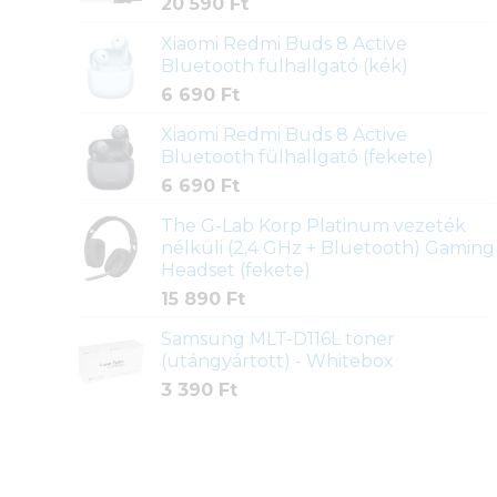
20 590
Ft
Xiaomi Redmi Buds 8 Active
Bluetooth fülhallgató (kék)
6 690
Ft
Xiaomi Redmi Buds 8 Active
Bluetooth fülhallgató (fekete)
6 690
Ft
The G-Lab Korp Platinum vezeték
nélküli (2,4 GHz + Bluetooth) Gaming
Headset (fekete)
15 890
Ft
Samsung MLT-D116L toner
(utángyártott) - Whitebox
3 390
Ft