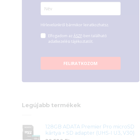
Hírlevelünkről bármikor leiratkozhatsz.
Elfogadom az
ÁSZF
-ben található
adatkezelési tájékoztatót.
FELIRATKOZOM
Legújabb termékek
128GB ADATA Premier Pro microSD
kártya + SD adapter (UHS-I U3, V30)