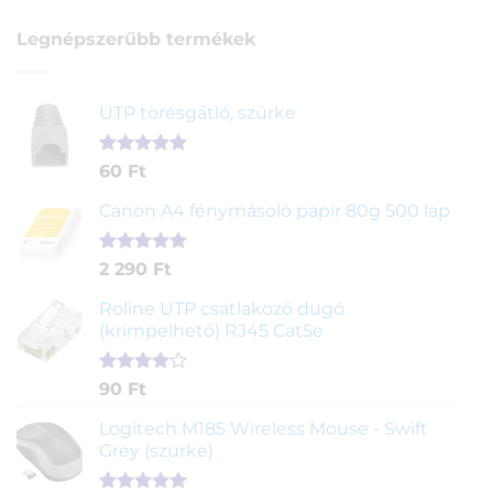
Legnépszerűbb termékek
UTP törésgátló, szürke
Értékelés
1
60
Ft
5.00
az 5-
ből,
Canon A4 fénymásoló papír 80g 500 lap
értékelés
alapján
Értékelés
2
2 290
Ft
5.00
az 5-
ből,
Roline UTP csatlakozó dugó
értékelés
(krimpelhető) RJ45 Cat5e
alapján
Értékelés
2
90
Ft
4.00
az
5-ből,
Logitech M185 Wireless Mouse - Swift
értékelés
Grey (szürke)
alapján