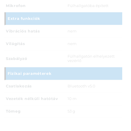
Mikrofon
Fülhallgatóba épített
Extra funkciók
Vibrációs hatás
nem
Világítás
nem
Fülhallgatón elhelyezett
Szabályzó
vezérlő
Fizikai paraméterek
Csatlakozás
Bluetooth v5.0
Vezeték nélküli hatótáv
10 m
Tömeg
53 g