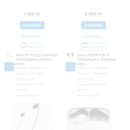
1 590
Ft
2 990
Ft
KOSÁRBA
KOSÁRBA
Raktáron
Raktáron
Összevet
Összevet
Maxell Plugz sztereo
Sony MDR-E9LP
fülhallgató (fehér)
fülhallgató (fekete)
KOSÁRBA
KOSÁRBA
Cikkszám:
303438.00.CN
Cikkszám:
MDRE9LPB.AE
Kategória:
Fülhallgatók
Kategória:
Fülhallgatók
Gyártó:
Maxell
Gyártó:
Sony
Garanciaidő:
12 hónap
Garanciaidő:
24 hónap
ÁFA:
27%
ÁFA:
27%
Azonosító:
41408
Azonosító:
25537
1 590
Ft
2 990
Ft