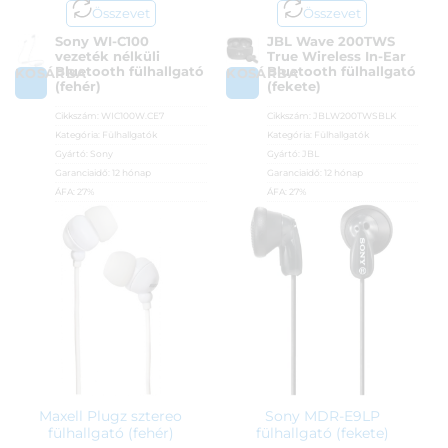
Összevet
Összevet
Sony WI-C100
JBL Wave 200TWS
vezeték nélküli
True Wireless In-Ear
Bluetooth fülhallgató
Bluetooth fülhallgató
KOSÁRBA
KOSÁRBA
(fehér)
(fekete)
Cikkszám:
WIC100W.CE7
Cikkszám:
JBLW200TWSBLK
Kategória:
Fülhallgatók
Kategória:
Fülhallgatók
Gyártó:
Sony
Gyártó:
JBL
Garanciaidő:
12 hónap
Garanciaidő:
12 hónap
ÁFA:
27%
ÁFA:
27%
Azonosító:
44159
Azonosító:
45280
11 990
Ft
13 290
Ft
Maxell Plugz sztereo
Sony MDR-E9LP
fülhallgató (fehér)
fülhallgató (fekete)