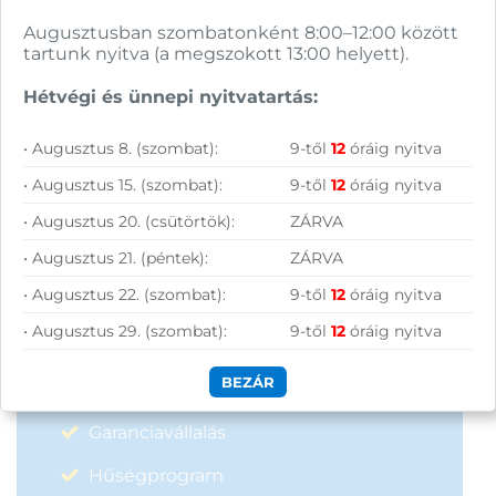
Hírlevelünkről bármikor leiratkozhatsz.
Augusztusban szombatonként 8:00–12:00 között
tartunk nyitva (a megszokott 13:00 helyett).
Elfogadom az
ÁSZF
-ben található
adatkezelési tájékoztatót.
Hétvégi és ünnepi nyitvatartás:
• Augusztus 8. (szombat):
9-től
12
óráig nyitva
FELIRATKOZOM
• Augusztus 15. (szombat):
9-től
12
óráig nyitva
• Augusztus 20. (csütörtök):
ZÁRVA
• Augusztus 21. (péntek):
ZÁRVA
• Augusztus 22. (szombat):
9-től
12
óráig nyitva
Vásárolj nálunk!
• Augusztus 29. (szombat):
9-től
12
óráig nyitva
BEZÁR
Nagy raktárkészlet
Garanciavállalás
Hűségprogram