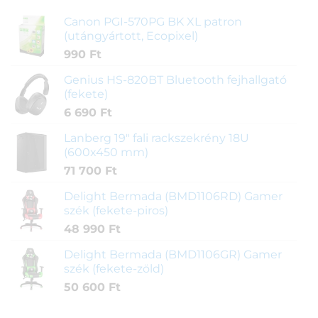
Canon PGI-570PG BK XL patron
(utángyártott, Ecopixel)
990
Ft
Genius HS-820BT Bluetooth fejhallgató
(fekete)
6 690
Ft
Lanberg 19" fali rackszekrény 18U
(600x450 mm)
71 700
Ft
Delight Bermada (BMD1106RD) Gamer
szék (fekete-piros)
48 990
Ft
Delight Bermada (BMD1106GR) Gamer
szék (fekete-zöld)
50 600
Ft