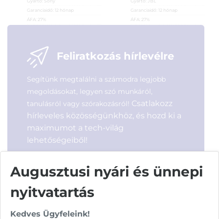
Gyártó:
Sony
Gyártó:
JBL
Garanciaidő:
12 hónap
Garanciaidő:
12 hónap
ÁFA:
27%
ÁFA:
27%
Azonosító:
44158
Azonosító:
45281
11 990
Ft
13 290
Ft
Feliratkozás hírlevélre
Segítünk megtalálni a számodra legjobb
megoldásokat, legyen szó munkáról,
Csatlakozz
tanulásról vagy szórakozásról!
hírleveles közösségünkhöz, és hozd ki a
maximumot a tech-világ
lehetőségeiből!
Augusztusi nyári és ünnepi
nyitvatartás
Kedves Ügyfeleink!