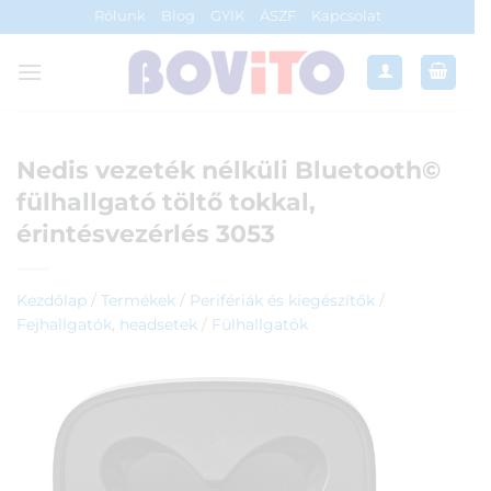
Skip
Rólunk
Blog
GYIK
ÁSZF
Kapcsolat
to
content
Nedis vezeték nélküli Bluetooth©
fülhallgató töltő tokkal,
érintésvezérlés 3053
Kezdőlap
/
Termékek
/
Perifériák és kiegészítők
/
Fejhallgatók, headsetek
/
Fülhallgatók