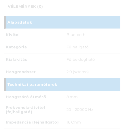
VÉLEMÉNYEK (0)
Alapadatok
Kivitel
Bluetooth
Kategória
Fülhallgató
Kialakítás
Fülbe dugható
Hangrendszer
2.0 (sztereo)
Technikai paraméterek
Hangszóró átmérő
8 mm
Frekvencia-átvitel
20 – 20000 Hz
(fejhallgató)
Impedancia (fejhallgató)
16 Ohm