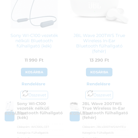
Sony WI-C100 vezeték
JBL Wave 200TWS True
nélküli Bluetooth
Wireless In-Ear
fülhallgató (kék)
Bluetooth fülhallgató
(fehér)
11 990
Ft
13 290
Ft
KOSÁRBA
KOSÁRBA
Rendelésre
Rendelésre
Összevet
Összevet
Sony WI-C100
JBL Wave 200TWS
vezeték nélküli
True Wireless In-Ear
Bluetooth fülhallgató
Bluetooth fülhallgató
KOSÁRBA
KOSÁRBA
(kék)
(fehér)
Cikkszám:
WIC100L.CE7
Cikkszám:
JBLV200TWSWHTEU
Kategória:
Fülhallgatók
Kategória:
Fülhallgatók