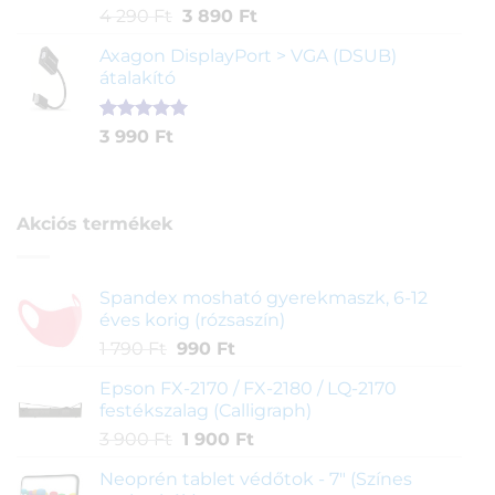
Értékelés
1
Original
Current
4 290
Ft
3 890
Ft
5.00
az 5-
price
price
ből,
Axagon DisplayPort > VGA (DSUB)
was:
is:
értékelés
átalakító
4
3
alapján
290 Ft.
890 Ft.
Értékelés
1
3 990
Ft
5.00
az 5-
ből,
értékelés
alapján
Akciós termékek
Spandex mosható gyerekmaszk, 6-12
éves korig (rózsaszín)
Original
Current
1 790
Ft
990
Ft
price
price
Epson FX-2170 / FX-2180 / LQ-2170
was:
is:
festékszalag (Calligraph)
1
990 Ft.
Original
Current
3 900
Ft
1 900
Ft
790 Ft.
price
price
Neoprén tablet védőtok - 7" (Színes
was:
is: