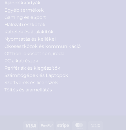
Ajándékkártyák
Egyéb termékek
Gaming és eSport
Hálózati eszközök
Kábelek és átalakítók
Nyomtatás és kellékei
Okoseszközök és kommunikáció
Otthon, okosotthon, iroda
PC alkatrészek
Perifériák és kiegészítők
Számítógépek és Laptopok
Szoftverek és licenszek
Töltés és áramellátás
Visa
PayPal
Stripe
MasterCard
Cash