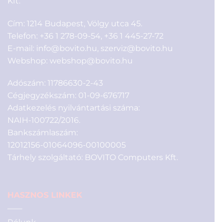
Kft.
Cím: 1214 Budapest, Völgy utca 45.
Telefon:
+36 1 278-09-54
,
+36 1 445-27-72
E-mail:
info@bovito.hu
,
szerviz@bovito.hu
Webshop:
webshop@bovito.hu
Adószám: 11786630-2-43
Cégjegyzékszám: 01-09-676717
Adatkezelés nyilvántartási száma:
NAIH-100722/2016.
Bankszámlaszám:
12012156-01064096-00100005
Tárhely szolgáltató: BOVITO Computers Kft.
HASZNOS LINKEK