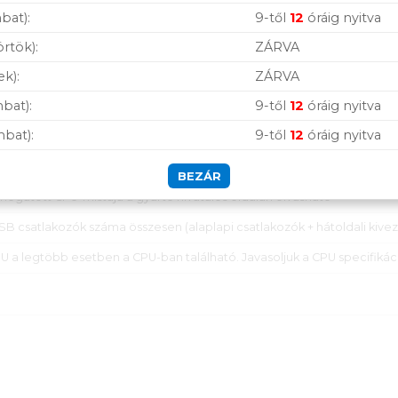
bat):
9-től
12
óráig nyitva
1x)
örtök):
ZÁRVA
ztereo audio Jack
ek):
ZÁRVA
ntenna port
bat):
9-től
12
óráig nyitva
mbat):
9-től
12
óráig nyitva
BEZÁR
mogatott CPU-k listája a gyártó hivatalos oldalán olvasható
SB csatlakozók száma összesen (alaplapi csatlakozók + hátoldali kive
U a legtöbb esetben a CPU-ban található. Javasoljuk a CPU specifikáci