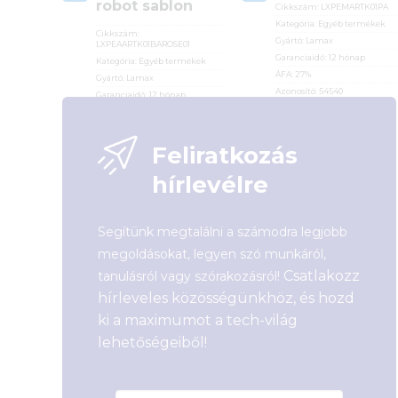
robot sablon
Cikkszám:
LXPEMARTK01PA
Kategória:
Egyéb termékek
Cikkszám:
Gyártó:
Lamax
LXPEAARTK01BAROSE01
Garanciaidő:
12 hónap
Kategória:
Egyéb termékek
ÁFA:
27%
Gyártó:
Lamax
Azonosító:
54540
Garanciaidő:
12 hónap
ÁFA:
27%
16 290
Ft
Azonosító:
54541
Feliratkozás
6 690
Ft
hírlevélre
Segítünk megtalálni a számodra legjobb
megoldásokat, legyen szó munkáról,
Csatlakozz
tanulásról vagy szórakozásról!
hírleveles közösségünkhöz, és hozd
ki a maximumot a tech-világ
lehetőségeiből!