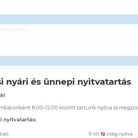
tek© ALC897
2x)
 nyári és ünnepi nyitvatartás
7x)
k!
batonként 8:00–12:00 között tartunk nyitva (a megszoko
(8x)
 nyitvatartás:
bat):
9-től
12
óráig nyitva
, DisplayPort