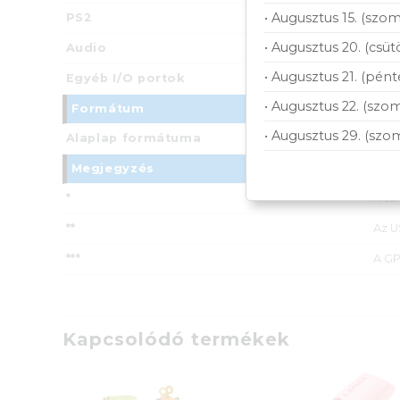
• Augusztus 15. (szom
PS2
van (
• Augusztus 20. (csüt
Audio
6x s
• Augusztus 21. (pént
Egyéb I/O portok
2x a
• Augusztus 22. (szom
Formátum
• Augusztus 29. (szo
Alaplap formátuma
ATX
Megjegyzés
*
A tá
**
Az U
***
A GP
Kapcsolódó termékek