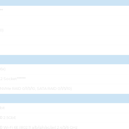
**
.0)
(6x)
.2 Socket******
(NVMe RAID 0/1/5/10, SATA RAID 0/1/5/10)
bit
l© 2.5GbE
© Wi-Fi 6E (802.11 a/b/g/n/ac/ax) 2.4/5/6 GHz