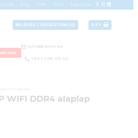
Rólunk
Blog
GYIK
ÁSZF
Kapcsolat
BELÉPÉS / REGISZTRÁCIÓ
0
Ft
info@bovito.hu
AKCIÓK
+36 1 278-09-54
éb termékek
P WIFI DDR4 alaplap