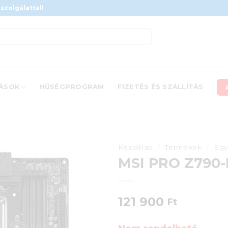
szolgálattal!
ÁSOK
HŰSÉGPROGRAM
FIZETÉS ÉS SZÁLLÍTÁS
Kezdőlap
/
Termékek
/
Egy
MSI PRO Z790-
121 900
Ft