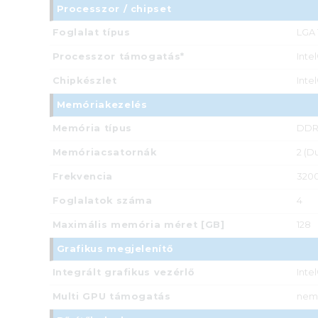
Processzor / chipset
Foglalat típus
LGA 
Processzor támogatás*
Inte
Chipkészlet
Inte
Memóriakezelés
Memória típus
DDR
Memóriacsatornák
2 (D
Frekvencia
3200
Foglalatok száma
4
Maximális memória méret [GB]
128
Grafikus megjelenítő
Integrált grafikus vezérlő
Inte
Multi GPU támogatás
nem