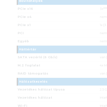
Bővítőhelyek
PCIe x16
3x***
PCIe x4
nem
PCIe x1
1x (3
PCI
nem
Egyéb
nem
Háttértár
SATA vezérlő (6 Gb/s)
van 
M.2 foglalat
4x M
RAID támogatás
van 
Hálózatkezelés
Vezetékes hálózat típusa
2.5 G
Vezetékes hálózat
Inte
Wi-Fi
Intel