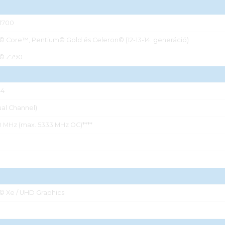
1700
l© Core™, Pentium© Gold és Celeron© (12-13-14. generáció)
l© Z790
4
ual Channel)
 MHz (max. 5333 MHz OC)****
l© Xe / UHD Graphics