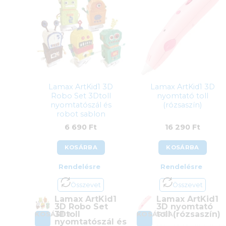
Lamax ArtKid1 3D
Lamax ArtKid1 3D
Robo Set 3Dtoll
nyomtató toll
nyomtatószál és
(rózsaszín)
robot sablon
6 690
Ft
16 290
Ft
KOSÁRBA
KOSÁRBA
Rendelésre
Rendelésre
Összevet
Összevet
Lamax ArtKid1
Lamax ArtKid1
3D Robo Set
3D nyomtató
3Dtoll
toll (rózsaszín)
KOSÁRBA
KOSÁRBA
nyomtatószál és