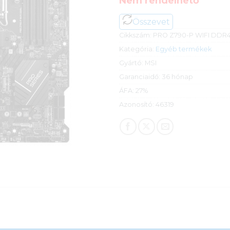
Nem rendelhető
Összevet
Cikkszám:
PRO Z790-P WIFI DDR
Kategória:
Egyéb termékek
Gyártó:
MSI
Garanciaidő:
36 hónap
ÁFA:
27%
Azonosító:
46319