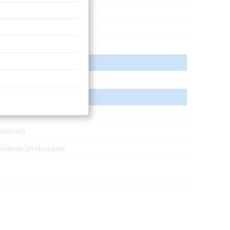
zetések)
ójának áttekintését.