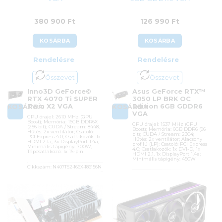
380 900
Ft
126 990
Ft
KOSÁRBA
KOSÁRBA
Rendelésre
Rendelésre
Összevet
Összevet
Inno3D GeForce©
Asus GeForce RTX™
RTX 4070 Ti SUPER
3050 LP BRK OC
Twin X2 VGA
Edition 6GB GDDR6
KOSÁRBA
KOSÁRBA
VGA
GPU órajel: 2610 MHz (GPU
Boost); Memória: 16GB DDR6X
GPU órajel: 1537 MHz (GPU
(256 bit); CUDA / Stream: 8448;
Boost); Memória: 6GB DDR6 (96
Hűtés: 2x ventilátor; Csatoló:
bit); CUDA / Stream: 2304;
PCI Express 4.0; Csatlakozók: 1x
Hűtés: 2x ventilátor; Alacsony
HDMI 2.1a, 3x DisplayPort 1.4a;
profilú (LP); Csatoló: PCI Express
Minimális tápigény: 700W;
4.0; Csatlakozók: 1x DVI-D, 1x
Tápcsatlakozó: 1x 16-pin
HDMI 2.1, 1x DisplayPort 1.4a;
Minimális tápigény: 450W
Cikkszám:
N407TS2-166X-186156N
Cikkszám:
RTX3050-O6G-LP-BRK
Kategória:
nVidia GeForce
Kategória:
nVidia GeForce
Gyártó:
Inno3D
Gyártó:
Asus
Garanciaidő:
24 hónap
Garanciaidő:
36 hónap
ÁFA:
27%
ÁFA:
27%
Azonosító:
50382
Azonosító:
51239