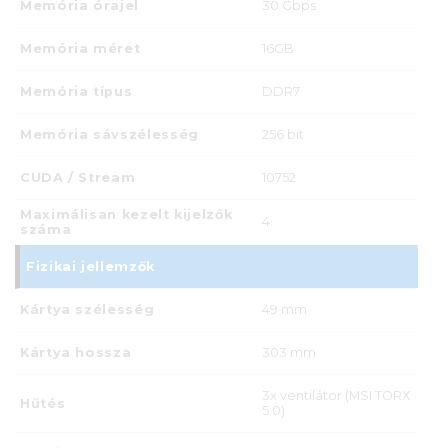
Memória órajel
30 Gbps
Memória méret
16GB
Memória típus
DDR7
Memória sávszélesség
256 bit
CUDA / Stream
10752
Maximálisan kezelt kijelzők
4
száma
Fizikai jellemzők
Kártya szélesség
49 mm
Kártya hossza
303 mm
3x ventilátor (MSI TORX
Hűtés
5.0)