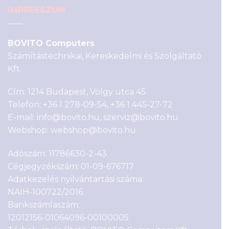
IMPRESSZUM
BOVITO Computers
Számítástechnikai, Kereskedelmi és Szolgáltató
Kft.
Cím: 1214 Budapest, Völgy utca 45.
Telefon:
+36 1 278-09-54
,
+36 1 445-27-72
E-mail:
info@bovito.hu
,
szerviz@bovito.hu
Webshop:
webshop@bovito.hu
Adószám: 11786630-2-43
Cégjegyzékszám: 01-09-676717
Adatkezelés nyilvántartási száma:
NAIH-100722/2016.
Bankszámlaszám:
12012156-01064096-00100005