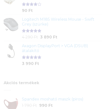
Értékelés
2
90
Ft
4.00
az
5-ből,
Logitech M185 Wireless Mouse - Swift
értékelés
Grey (szürke)
alapján
Értékelés
1
Original
Current
4 290
Ft
3 890
Ft
5.00
az 5-
price
price
ből,
Axagon DisplayPort > VGA (DSUB)
was:
is:
értékelés
átalakító
4
3
alapján
290 Ft.
890 Ft.
Értékelés
1
3 990
Ft
5.00
az 5-
ből,
értékelés
alapján
Akciós termékek
Spandex mosható maszk (piros)
Original
Current
1 790
Ft
990
Ft