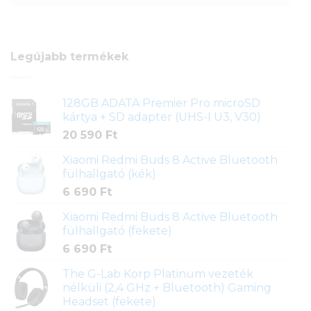
Legújabb termékek
128GB ADATA Premier Pro microSD
kártya + SD adapter (UHS-I U3, V30)
20 590
Ft
Xiaomi Redmi Buds 8 Active Bluetooth
fülhallgató (kék)
6 690
Ft
Xiaomi Redmi Buds 8 Active Bluetooth
fülhallgató (fekete)
6 690
Ft
The G-Lab Korp Platinum vezeték
nélküli (2,4 GHz + Bluetooth) Gaming
Headset (fekete)