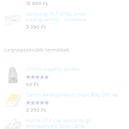
15 890
Ft
Samsung MLT-D116L toner
(utángyártott) - Whitebox
3 390
Ft
Legnépszerűbb termékek
UTP törésgátló, szürke
Értékelés
1
60
Ft
5.00
az 5-
ből,
Canon A4 fénymásoló papír 80g 500 lap
értékelés
alapján
Értékelés
2
2 290
Ft
5.00
az 5-
ből,
Roline UTP csatlakozó dugó
értékelés
(krimpelhető) RJ45 Cat5e
alapján