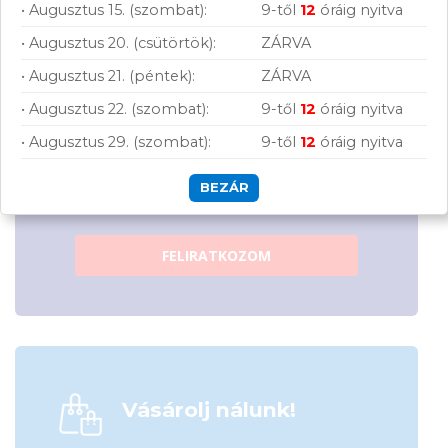
• Augusztus 15. (szombat):
9-től
12
óráig nyitva
• Augusztus 20. (csütörtök):
ZÁRVA
• Augusztus 21. (péntek):
ZÁRVA
• Augusztus 22. (szombat):
9-től
12
óráig nyitva
Hírlevelünkről bármikor leiratkozhatsz.
• Augusztus 29. (szombat):
9-től
12
óráig nyitva
Elfogadom az
ÁSZF
-ben található
adatkezelési tájékoztatót.
BEZÁR
FELIRATKOZOM
Vásárolj nálunk!