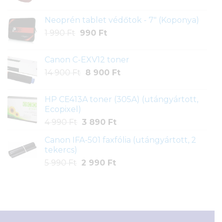
price
price
was:
is:
Neoprén tablet védőtok - 7" (Koponya)
1
990 Ft.
Original
Current
1 990
Ft
990
Ft
790 Ft.
price
price
was:
is:
Canon C-EXV12 toner
1
990 Ft.
Original
Current
14 900
Ft
8 900
Ft
990 Ft.
price
price
was:
is:
HP CE413A toner (305A) (utángyártott,
14
8
Ecopixel)
900 Ft.
900 Ft.
Original
Current
4 990
Ft
3 890
Ft
price
price
Canon IFA-501 faxfólia (utángyártott, 2
was:
is:
tekercs)
4
3
Original
Current
5 990
Ft
2 990
Ft
990 Ft.
890 Ft.
price
price
was:
is:
5
2
990 Ft.
990 Ft.