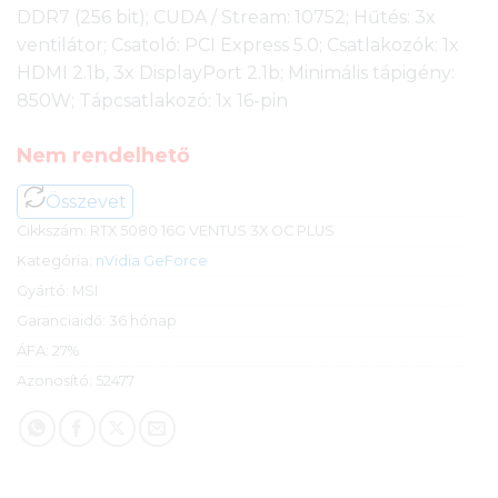
DDR7 (256 bit); CUDA / Stream: 10752; Hűtés: 3x
ventilátor; Csatoló: PCI Express 5.0; Csatlakozók: 1x
HDMI 2.1b, 3x DisplayPort 2.1b; Minimális tápigény:
850W; Tápcsatlakozó: 1x 16-pin
Nem rendelhető
Összevet
Cikkszám:
RTX 5080 16G VENTUS 3X OC PLUS
Kategória:
nVidia GeForce
Gyártó:
MSI
Garanciaidő:
36 hónap
ÁFA:
27%
Azonosító:
52477