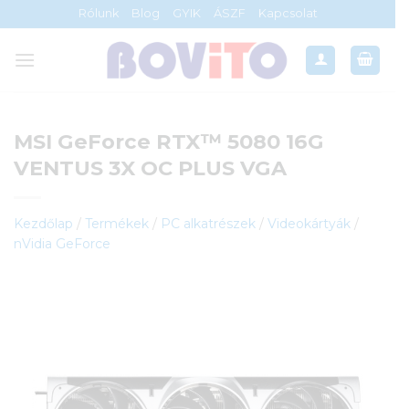
Skip
Rólunk
Blog
GYIK
ÁSZF
Kapcsolat
to
content
MSI GeForce RTX™ 5080 16G
VENTUS 3X OC PLUS VGA
Kezdőlap
/
Termékek
/
PC alkatrészek
/
Videokártyák
/
nVidia GeForce