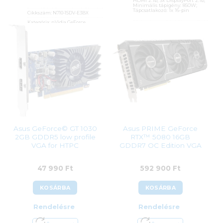
HDMI 2.1b, 3x DisplayPort 2.1b;
Minimális tápigény: 850W;
Tápcsatlakozó: 1x 16-pin
Cikkszám:
N710-1SDV-E3BX
Kategória:
nVidia GeForce
Cikkszám:
ROG-ASTRAL-RTX5080-
O16G-GAMING
Gyártó:
Inno3D
Kategória:
nVidia GeForce
Garanciaidő:
24 hónap
Gyártó:
Asus
ÁFA:
27%
Garanciaidő:
36 hónap
Azonosító:
50062
ÁFA:
27%
22 900
Ft
Azonosító:
52172
819 900
Ft
Asus GeForce© GT 1030
Asus PRIME GeForce
2GB GDDR5 low profile
RTX™ 5080 16GB
VGA for HTPC
GDDR7 OC Edition VGA
47 990
Ft
592 900
Ft
KOSÁRBA
KOSÁRBA
Rendelésre
Rendelésre