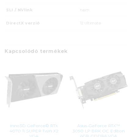
SLI / NVlink
nem
DirectX verzió
12 Ultimate
Kapcsolódó termékek
Inno3D GeForce© RTX
Asus GeForce RTX™
4070 Ti SUPER Twin X2
3050 LP BRK OC Edition
VGA
6GB GDDR6 VGA