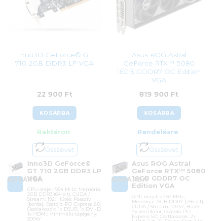
380 900
Ft
126 990
Ft
Inno3D GeForce© GT
Asus ROG Astral
710 2GB DDR3 LP VGA
GeForce RTX™ 5080
16GB GDDR7 OC Edition
VGA
22 900
Ft
819 900
Ft
KOSÁRBA
KOSÁRBA
Raktáron
Rendelésre
Összevet
Összevet
Inno3D GeForce©
Asus ROG Astral
GT 710 2GB DDR3 LP
GeForce RTX™ 5080
VGA
16GB GDDR7 OC
KOSÁRBA
KOSÁRBA
Edition VGA
GPU órajel: 954 MHz; Memória:
2GB DDR3 (64 bit); CUDA /
GPU órajel: 2790 MHz;
Stream: 192; Hűtés: Passzív
Memória: 16GB DDR7 (256 bit);
(borda); Csatoló: PCI Express 2.0;
CUDA / Stream: 10752; Hűtés:
Csatlakozók: 1x DSUB, 1x DVI-D,
4x ventilátor; Csatoló: PCI
1x HDMI; Minimális tápigény:
Express 5.0; Csatlakozók: 2x
300W