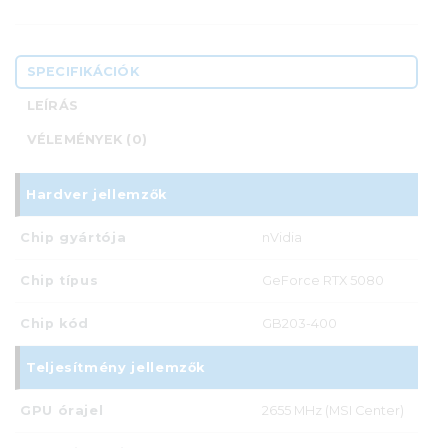
SPECIFIKÁCIÓK
LEÍRÁS
VÉLEMÉNYEK (0)
Hardver jellemzők
Chip gyártója
nVidia
Chip típus
GeForce RTX 5080
Chip kód
GB203-400
Teljesítmény jellemzők
GPU órajel
2655 MHz (MSI Center)