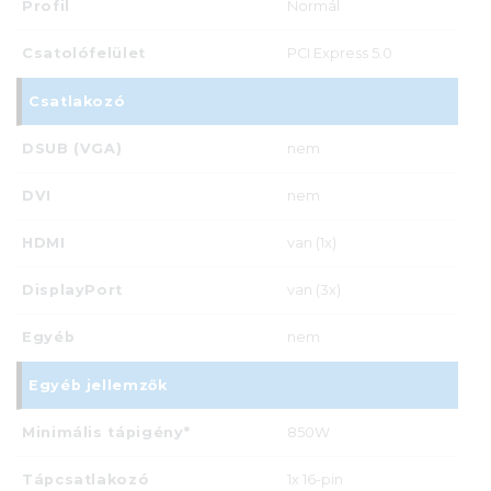
Profil
Normál
Csatolófelület
PCI Express 5.0
Csatlakozó
DSUB (VGA)
nem
DVI
nem
HDMI
van (1x)
DisplayPort
van (3x)
Egyéb
nem
Egyéb jellemzők
Minimális tápigény*
850W
Tápcsatlakozó
1x 16-pin