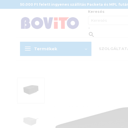
Skip
50.000 Ft felett ingyenes szállítás Packeta és MPL futár
to
Keresés
content
×
Termékek
SZOLGÁLTAT