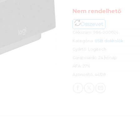
Nem rendelhető
Összevet
Cikkszám:
986-000024
Kategória:
USB dokkolók
Gyártó:
Logitech
Garanciaidő:
24 hónap
ÁFA:
27%
Azonosító:
44128