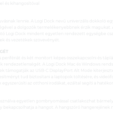
el és kihangosítóval
ak lennie. A Logi Dock nevű univerzális dokkoló egysze
ítségével a dolgozók termelékenyebbnek érzik magukat. 
tó Logi Dock mindent egyetlen rendezett egységbe csatl
lek és vezetékek szövevényét.
ÉGÉT
rifériát és két monitort képes összekapcsolni és táplálni
lok rendezetlenségét. A Logi Dock Mac és Windows ren
yek támogatják az USB-C DisplayPort Alt Mode kiterjesz
ítményt tud biztosítani a laptopok töltésére, és videóf
k egyszerűsíti az otthoni irodákat, ezáltal segíti a hat
használva egyetlen gombnyomással csatlakozhat bármely
 bekapcsolhatja a hangot. A hangszóró hangerejének n