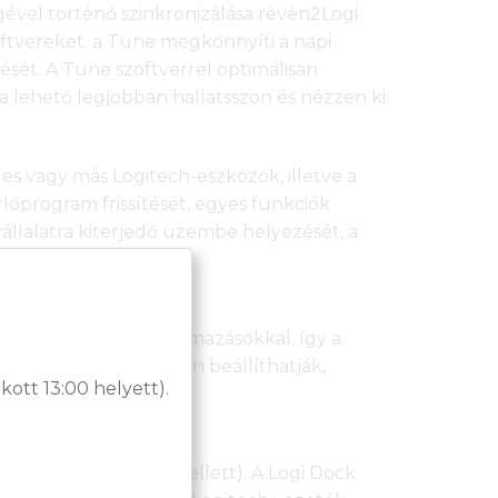
gével történő szinkronizálása révén2Logi
ftvereket. a Tune megkönnyíti a napi
ét. A Tune szoftverrel optimálisan
a lehető legjobban hallatsszon és nézzen ki.
 vagy más Logitech-eszközök, illetve a
lőprogram frissítését, egyes funkciók
állalatra kiterjedő üzembe helyezését, a
az elterjedt hívóalkalmazásokkal, így a
almazottak egyszerűen beállíthatják,
tt 13:00 helyett).
mális felügyelet mellett). A Logi Dock