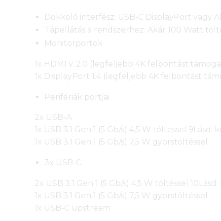
Dokkoló interfész: USB-C DisplayPort vagy A
Tápellátás a rendszerhez: Akár 100 Watt tölt
Monitorportok
1x HDMI v. 2.0 (legfeljebb 4K felbontást támoga
1x DisplayPort 1.4 (legfeljebb 4K felbontást tám
Perifériák portjai
2x USB-A
1x USB 3.1 Gen 1 (5 Gb/s) 4,5 W töltéssel 9Lásd: k
1x USB 3.1 Gen 1 (5 Gb/s) 7,5 W gyorstöltéssel
3x USB-C
2x USB 3.1 Gen 1 (5 Gb/s) 4,5 W töltéssel 10Lásd: 
1x USB 3.1 Gen 1 (5 Gb/s) 7,5 W gyorstöltéssel
1x USB-C upstream