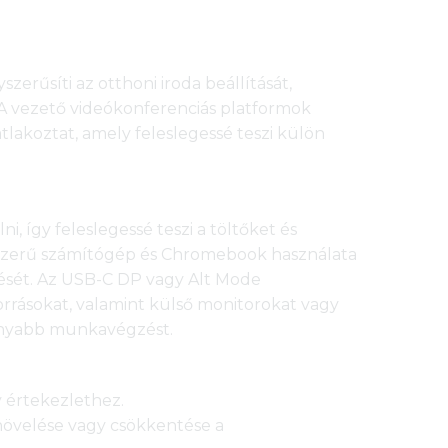
rűsíti az otthoni iroda beállítását,
A vezető videókonferenciás platformok
akoztat, amely feleslegessé teszi külön
, így feleslegessé teszi a töltőket és
dszerű számítógép és Chromebook használata
tését. Az USB-C DP vagy Alt Mode
orrásokat, valamint külső monitorokat vagy
ékonyabb munkavégzést.
 értekezlethez.
övelése vagy csökkentése a