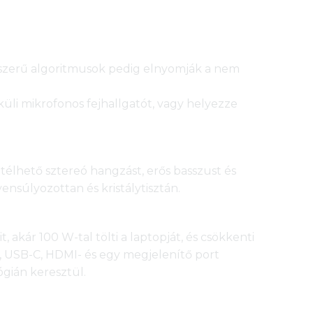
orszerű algoritmusok pedig elnyomják a nem
üli mikrofonos fejhallgatót, vagy helyezze
élhető sztereó hangzást, erős basszust és
nsúlyozottan és kristálytisztán.
 akár 100 W-tal tölti a laptopját, és csökkenti
-A, USB-C, HDMI- és egy megjelenítő port
gián keresztül.