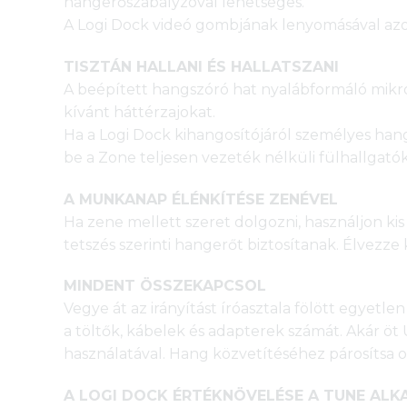
hangerőszabályzóval lehetséges.
A Logi Dock videó gombjának lenyomásával azon
TISZTÁN HALLANI ÉS HALLATSZANI
A beépített hangszóró hat nyalábformáló mikro
kívánt háttérzajokat.
Ha a Logi Dock kihangosítójáról személyes hang
be a Zone teljesen vezeték nélküli fülhallgatóka
A MUNKANAP ÉLÉNKÍTÉSE ZENÉVEL
Ha zene mellett szeret dolgozni, használjon k
tetszés szerinti hangerőt biztosítanak. Élvezz
MINDENT ÖSSZEKAPCSOL
Vegye át az irányítást íróasztala fölött egyetle
a töltők, kábelek és adapterek számát. Akár öt 
használatával. Hang közvetítéséhez párosítsa 
A LOGI DOCK ÉRTÉKNÖVELÉSE A TUNE AL