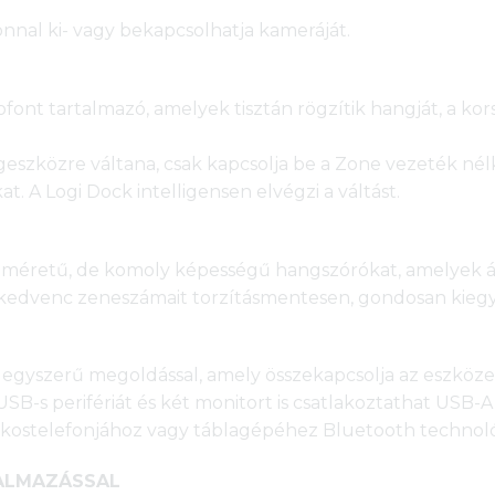
nal ki- vagy bekapcsolhatja kameráját.
font tartalmazó, amelyek tisztán rögzítik hangját, a k
eszközre váltana, csak kapcsolja be a Zone vezeték nélk
t. A Logi Dock intelligensen elvégzi a váltást.
is méretű, de komoly képességű hangszórókat, amelyek át
e kedvenc zeneszámait torzításmentesen, gondosan kiegye
n egyszerű megoldással, amely összekapcsolja az eszközeit,
USB-s perifériát és két monitort is csatlakoztathat USB
okostelefonjához vagy táblagépéhez Bluetooth technoló
KALMAZÁSSAL