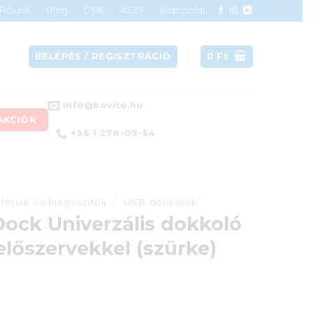
Rólunk
Blog
GYIK
ÁSZF
Kapcsolat
BELÉPÉS / REGISZTRÁCIÓ
0
Ft
info@bovito.hu
AKCIÓK
+36 1 278-09-54
ifériák és kiegészítők
/
USB dokkolók
Dock Univerzális dokkoló
előszervekkel (szürke)