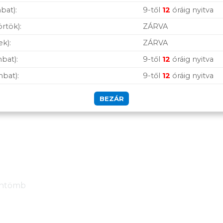
hozhat létre, ha a Zone vezeték nélküli termékeket közv
bat):
9-től
12
óráig nyitva
egységgel kapcsolja össze. Ez webkamerája vagy más esz
örtök):
ZÁRVA
ek):
ZÁRVA
 munkaterülethez illeszkedik, legyen az egy otthoni ny
bat):
9-től
12
óráig nyitva
mbat):
9-től
12
óráig nyitva
BEZÁR
fontömb