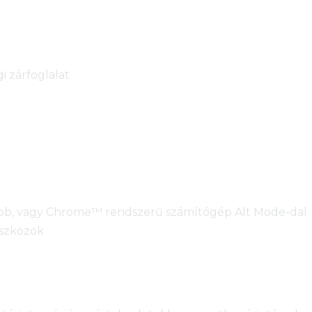
i zárfoglalat
abb, vagy Chrome™ rendszerű számítógép Alt Mode-dal
eszközök