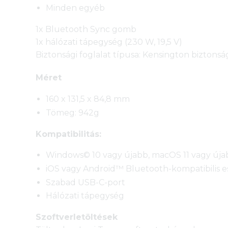
Minden egyéb
1x Bluetooth Sync gomb
1x hálózati tápegység (230 W, 19,5 V)
Biztonsági foglalat típusa: Kensington biztonság
Méret
160 x 131,5 x 84,8 mm
Tömeg: 942g
Kompatibilitás:
Windows© 10 vagy újabb, macOS 11 vagy új
iOS vagy Android™ Bluetooth-kompatibilis 
Szabad USB-C-port
Hálózati tápegység
Szoftverletöltések