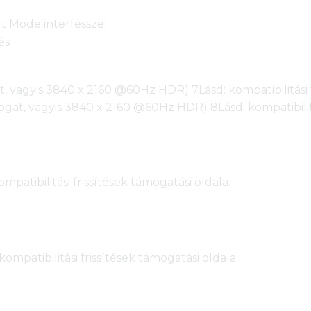
lt Mode interfésszel
és
t, vagyis 3840 x 2160 @60Hz HDR) 7Lásd: kompatibilitási f
ogat, vagyis 3840 x 2160 @60Hz HDR) 8Lásd: kompatibilitá
ompatibilitási frissítések támogatási oldala.
kompatibilitási frissítések támogatási oldala.