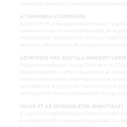
Univerzális dokkoló értekezleti kezelőszervekk
A TÁVMUNKA SZUPERHŐSE
Az otthoni munkavégzésnek nem kell megalkuvásn
csökkenti az asztal rendezetlenségét, és seg
minősítésével rendelkező és könnyen beállítha
perifériák alkalmazását, és megszünteti a kábe
SZÜNTESSE MEG ASZTALA RENDEZETLENS
Dolgozzon szabadon. A Logi Dock akár öt USB-s pe
tápvezetékeket, ezáltal megszünteti az aszta
esetén is használható olyan laptopokkal, amel
használatával a Logi Dock maximum 100 W teljes
más kijelzőket képes csatlakoztatni. A Logi Doc
VEGYE ÁT AZ ÉRTEKEZLETEK IRÁNYÍTÁSÁT
A Logi Dock naptárintegrációjának előnyeit ki
A némítás gombot megnyomva gyorsan ki- vagy