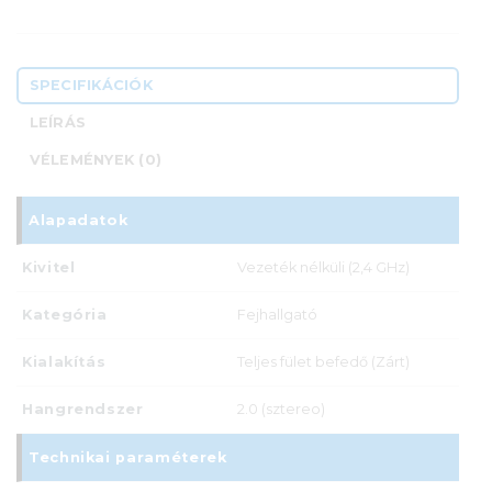
SPECIFIKÁCIÓK
LEÍRÁS
VÉLEMÉNYEK (0)
Alapadatok
Kivitel
Vezeték nélküli (2,4 GHz)
Kategória
Fejhallgató
Kialakítás
Teljes fület befedő (Zárt)
Hangrendszer
2.0 (sztereo)
Technikai paraméterek