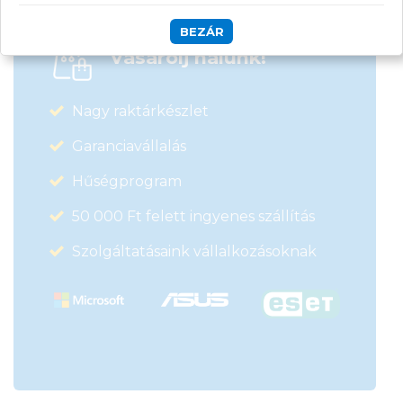
BEZÁR
Vásárolj nálunk!
Nagy raktárkészlet
Garanciavállalás
Hűségprogram
50 000 Ft felett ingyenes szállítás
Szolgáltatásaink vállalkozásoknak