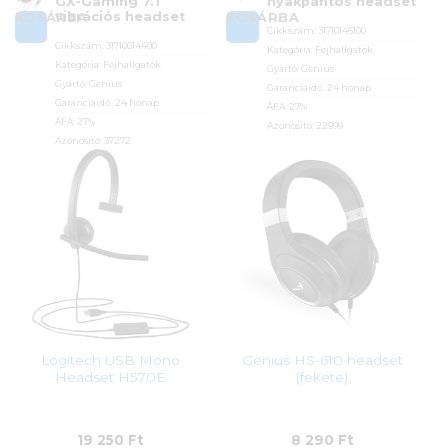
GX-Gaming 7.1
nyakpántos headset
vibrációs headset
KOSÁRBA
KOSÁRBA
Cikkszám:
31710146100
Cikkszám:
31710014400
Kategória:
Fejhallgatók
Kategória:
Fejhallgatók
Gyártó:
Genius
Gyártó:
Genius
Garanciaidő:
24 hónap
Garanciaidő:
24 hónap
ÁFA:
27%
ÁFA:
27%
Azonosító:
22999
Azonosító:
37272
2 290
Ft
11 590
Ft
Logitech USB Mono
Genius HS-610 headset
Headset H570E
(fekete)
19 250
Ft
8 290
Ft