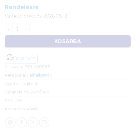
Rendelésre
Várható érkezés: 2026.08.12.
Logitech G733 Lightspeed vezeték nélküli RGB Gaming
KOSÁRBA
Összevet
Cikkszám:
981-000883
Kategória:
Fejhallgatók
Gyártó:
Logitech
Garanciaidő:
24 hónap
ÁFA:
27%
Azonosító:
45461