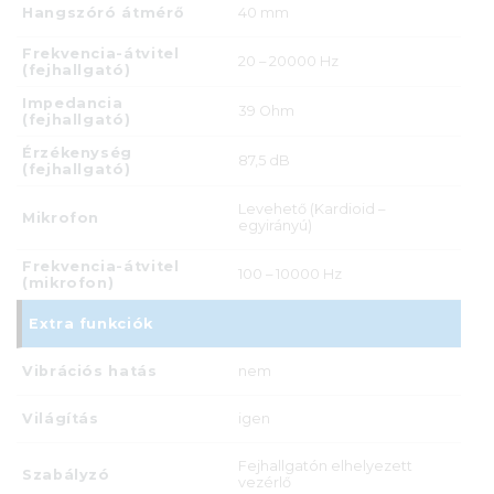
Hangszóró átmérő
40 mm
Frekvencia-átvitel
20 – 20000 Hz
(fejhallgató)
Impedancia
39 Ohm
(fejhallgató)
Érzékenység
87,5 dB
(fejhallgató)
Levehető (Kardioid –
Mikrofon
egyirányú)
Frekvencia-átvitel
100 – 10000 Hz
(mikrofon)
Extra funkciók
Vibrációs hatás
nem
Világítás
igen
Fejhallgatón elhelyezett
Szabályzó
vezérlő