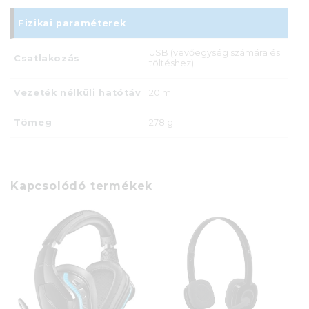
Fizikai paraméterek
USB (vevőegység számára és
Csatlakozás
töltéshez)
Vezeték nélküli hatótáv
20 m
Tömeg
278 g
Kapcsolódó termékek