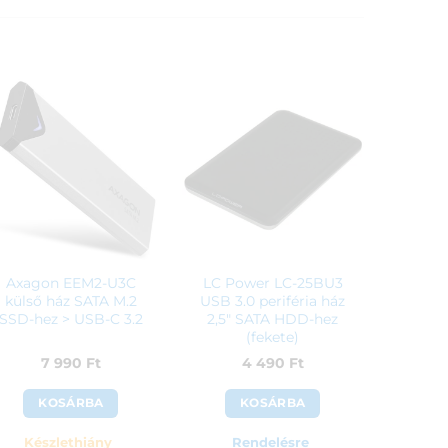
Axagon EEM2-U3C
LC Power LC-25BU3
külső ház SATA M.2
USB 3.0 periféria ház
SSD-hez > USB-C 3.2
2,5″ SATA HDD-hez
(fekete)
7 990
Ft
4 490
Ft
KOSÁRBA
KOSÁRBA
Készlethiány
Rendelésre