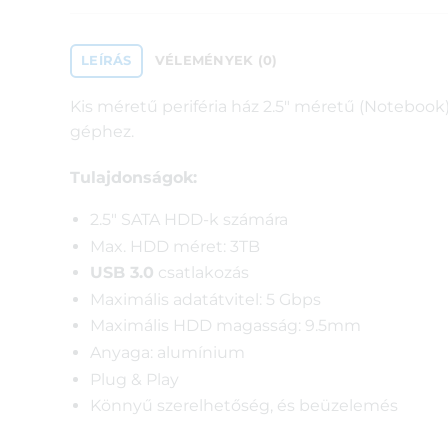
LEÍRÁS
VÉLEMÉNYEK (0)
Kis méretű periféria ház 2.5″ méretű (Notebook
géphez.
Tulajdonságok:
2.5″ SATA HDD-k számára
Max. HDD méret: 3TB
USB 3.0
csatlakozás
Maximális adatátvitel: 5 Gbps
Maximális HDD magasság: 9.5mm
Anyaga: alumínium
Plug & Play
Könnyű szerelhetőség, és beüzelemés