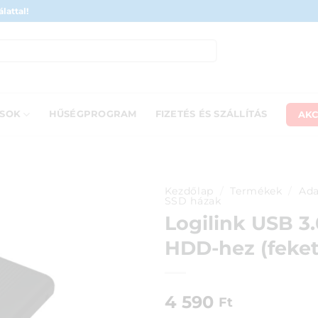
lattal!
AKC
ÁSOK
HŰSÉGPROGRAM
FIZETÉS ÉS SZÁLLÍTÁS
Kezdőlap
/
Termékek
/
Ada
SSD házak
Logilink USB 3.
HDD-hez (feket
4 590
Ft