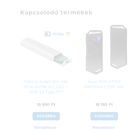
Kapcsolódó termékek
Delock Külső fém ház
Asus ROG STRIX
PCIe NVMe M.2 SSD >
ARION M.2 SSD ház
USB 3.2 Type-C™
19 590
Ft
19 150
Ft
KOSÁRBA
KOSÁRBA
Rendelésre
Rendelésre