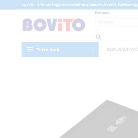
Skip
50.000 Ft felett ingyenes szállítás Packeta és MPL futárszolgá
to
Keresés
content
×
Termékek
SZOLGÁLTAT