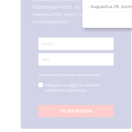
• Augusztus 29. (szo
közösségünkhöz, és hozd ki a
maximumot a tech-világ
lehetőségeiből!
Hírlevelünkről bármikor leiratkozhatsz.
Elfogadom az
ÁSZF
-ben található
adatkezelési tájékoztatót.
FELIRATKOZOM