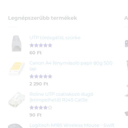
Legnépszerűbb termékek
A
UTP törésgátló, szürke
Értékelés
1
60
Ft
5.00
az 5-
ből,
Canon A4 fénymásoló papír 80g 500
értékelés
lap
alapján
Értékelés
2
2 290
Ft
5.00
az 5-
ből,
Roline UTP csatlakozó dugó
értékelés
(krimpelhető) RJ45 Cat5e
alapján
Értékelés
2
90
Ft
4.00
az
5-ből,
Logitech M185 Wireless Mouse - Swift
értékelés