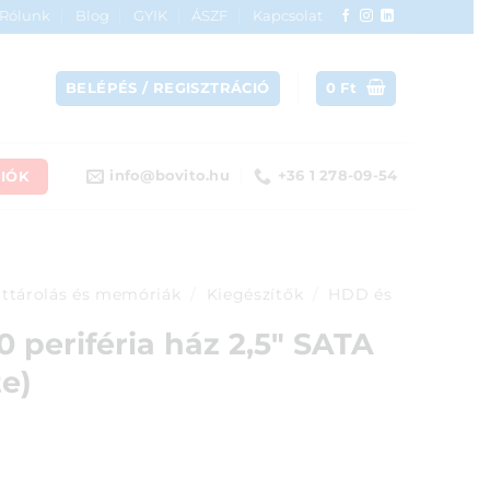
Rólunk
Blog
GYIK
ÁSZF
Kapcsolat
BELÉPÉS / REGISZTRÁCIÓ
0
Ft
IÓK
info@bovito.hu
+36 1 278-09-54
ttárolás és memóriák
/
Kiegészítők
/
HDD és
0 periféria ház 2,5″ SATA
e)