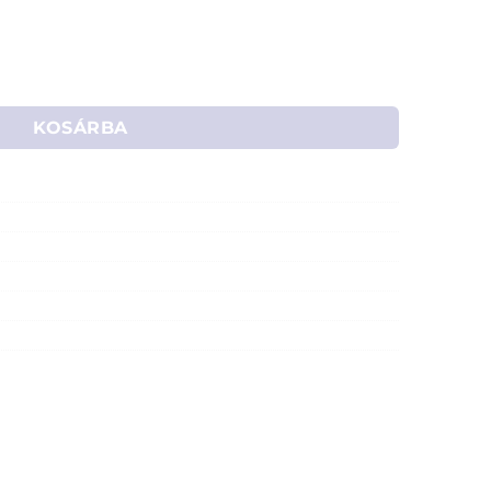
áz 2,5" SATA HDD-hez (fekete) mennyiség
KOSÁRBA