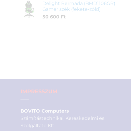
Delight Bermada (BMD1106GR)
Gamer szék (fekete-zöld)
50 600
Ft
IMPRESSZUM
BOVITO Computers
Számítástechnikai, Kereskedelmi és
Szolgáltató Kft.