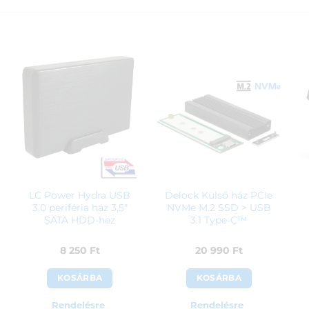
LC Power Hydra USB
Delock Külső ház PCIe
3.0 periféria ház 3,5″
NVMe M.2 SSD > USB
SATA HDD-hez
3.1 Type-C™
8 250
Ft
20 990
Ft
KOSÁRBA
KOSÁRBA
Rendelésre
Rendelésre