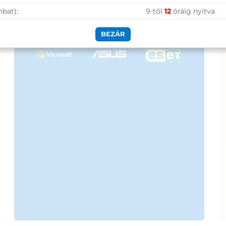
50 000 Ft felett ingyenes szállítás
mbat):
9-től
12
óráig nyitva
Szolgáltatásaink vállalkozásoknak
BEZÁR