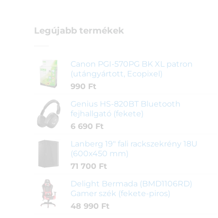
Legújabb termékek
Canon PGI-570PG BK XL patron
(utángyártott, Ecopixel)
990
Ft
Genius HS-820BT Bluetooth
fejhallgató (fekete)
6 690
Ft
Lanberg 19" fali rackszekrény 18U
(600x450 mm)
71 700
Ft
Delight Bermada (BMD1106RD)
Gamer szék (fekete-piros)
48 990
Ft