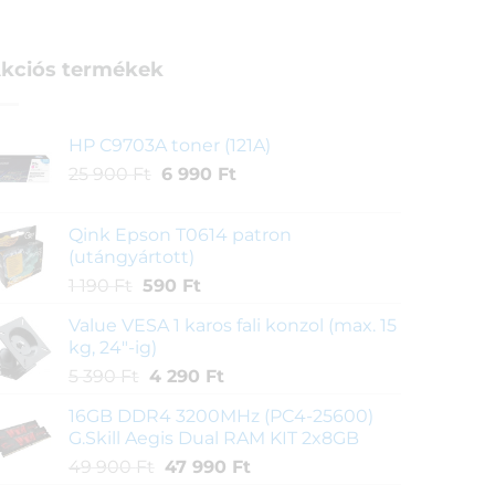
kciós termékek
HP C9703A toner (121A)
Original
Current
25 900
Ft
6 990
Ft
price
price
was:
is:
Qink Epson T0614 patron
25
6
(utángyártott)
900 Ft.
990 Ft.
Original
Current
1 190
Ft
590
Ft
price
price
Value VESA 1 karos fali konzol (max. 15
was:
is:
kg, 24"-ig)
1
590 Ft.
Original
Current
5 390
Ft
4 290
Ft
190 Ft.
price
price
16GB DDR4 3200MHz (PC4-25600)
was:
is:
G.Skill Aegis Dual RAM KIT 2x8GB
5
4
Original
Current
49 900
Ft
47 990
Ft
390 Ft.
290 Ft.
price
price