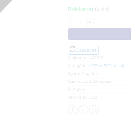
Raktáron
(2 db)
Logilink USB 3.0 periféria h
Összevet
Cikkszám:
UA0106
Kategória:
HDD és SSD házak
Gyártó:
Logilink
Garanciaidő:
24 hónap
ÁFA:
27%
Azonosító:
33021