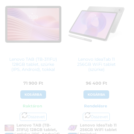
Gyártó:
Lenovo
Garanciaidő:
24 hónap
Garanciaidő:
24 hónap
ÁFA:
27%
ÁFA:
27%
Azonosító:
56373
Azonosító:
55273
58 500
Ft
116 900
Ft
Lenovo TAB (TB-311FU)
Lenovo IdeaTab 11
128GB tablet, szürke
256GB WiFi tablet
(IPS, Android), tokkal
(szürke)
71 900
Ft
96 400
Ft
KOSÁRBA
KOSÁRBA
Raktáron
Rendelésre
Összevet
Összevet
Lenovo TAB (TB-
Lenovo IdeaTab 11
311FU) 128GB tablet,
256GB WiFi tablet