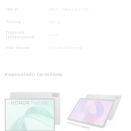
Méret
239,9 x 158,6 x 8,5 mm
Tömeg
460 g
Dokkoló
nem
(billentyűzet)
Ház típusa
Fém és műanyag
Kapcsolódó termékek