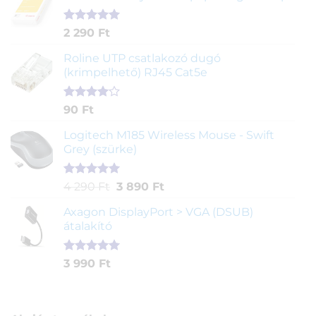
értékelés
alapján
Értékelés
2
2 290
Ft
5.00
az 5-
ből,
Roline UTP csatlakozó dugó
értékelés
(krimpelhető) RJ45 Cat5e
alapján
Értékelés
2
90
Ft
4.00
az
5-ből,
Logitech M185 Wireless Mouse - Swift
értékelés
Grey (szürke)
alapján
Értékelés
1
Original
Current
4 290
Ft
3 890
Ft
5.00
az 5-
price
price
ből,
Axagon DisplayPort > VGA (DSUB)
was:
is:
értékelés
átalakító
4
3
alapján
290 Ft.
890 Ft.
Értékelés
1
3 990
Ft
5.00
az 5-
ből,
értékelés
alapján