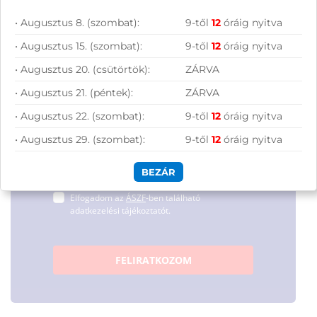
hírleveles közösségünkhöz, és hozd ki a
• Augusztus 8. (szombat):
9-től
12
óráig nyitva
maximumot a tech-világ
• Augusztus 15. (szombat):
9-től
12
óráig nyitva
lehetőségeiből!
• Augusztus 20. (csütörtök):
ZÁRVA
• Augusztus 21. (péntek):
ZÁRVA
• Augusztus 22. (szombat):
9-től
12
óráig nyitva
• Augusztus 29. (szombat):
9-től
12
óráig nyitva
BEZÁR
Hírlevelünkről bármikor leiratkozhatsz.
Elfogadom az
ÁSZF
-ben található
adatkezelési tájékoztatót.
FELIRATKOZOM