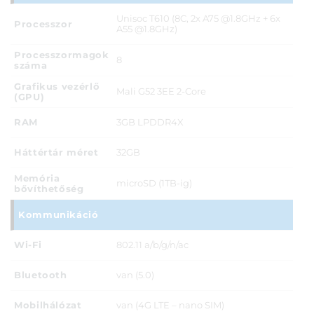
Unisoc T610 (8C, 2x A75 @1.8GHz + 6x
Processzor
A55 @1.8GHz)
Processzormagok
8
száma
Grafikus vezérlő
Mali G52 3EE 2-Core
(GPU)
RAM
3GB LPDDR4X
Háttértár méret
32GB
Memória
microSD (1TB-ig)
bővíthetőség
Kommunikáció
Wi-Fi
802.11 a/b/g/n/ac
Bluetooth
van (5.0)
Mobilhálózat
van (4G LTE – nano SIM)