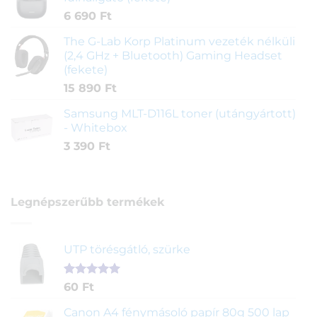
6 690
Ft
The G-Lab Korp Platinum vezeték nélküli
(2,4 GHz + Bluetooth) Gaming Headset
(fekete)
15 890
Ft
Samsung MLT-D116L toner (utángyártott)
- Whitebox
3 390
Ft
Legnépszerűbb termékek
UTP törésgátló, szürke
Értékelés
1
60
Ft
5.00
az 5-
ből,
Canon A4 fénymásoló papír 80g 500 lap