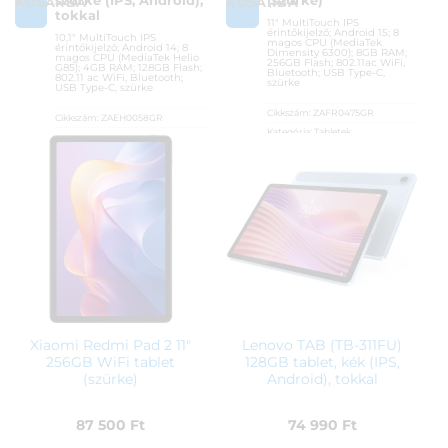
szürke (IPS, Android),
(szürke)
KOSÁRBA
KOSÁRBA
tokkal
11″ MultiTouch IPS
érintőkijelző; Android 15; 8
10,1″ MultiTouch IPS
magos CPU (MediaTek
érintőkijelző; Android 14; 8
Dimensity 6300); 8GB RAM;
magos CPU (MediaTek Helio
256GB Flash; 802.11ac WiFi,
G85); 4GB RAM; 128GB Flash;
Bluetooth; USB Type-C,
802.11 ac WiFi, Bluetooth;
szürke
USB Type-C, szürke
Cikkszám:
ZAFR0475GR
Cikkszám:
ZAEH0058GR
Kategória:
Tabletek
Kategória:
Tabletek
Gyártó:
Lenovo
Gyártó:
Lenovo
Garanciaidő:
12 hónap
Garanciaidő:
24 hónap
ÁFA:
27%
ÁFA:
27%
Azonosító:
55220
Azonosító:
53583
96 400
Ft
71 900
Ft
Xiaomi Redmi Pad 2 11″
Lenovo TAB (TB-311FU)
256GB WiFi tablet
128GB tablet, kék (IPS,
(szürke)
Android), tokkal
87 500
Ft
74 990
Ft