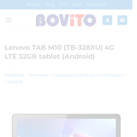
Skip
Rólunk
Blog
GYIK
ÁSZF
Kapcsolat
to
content
Lenovo TAB M10 (TB-328XU) 4G
LTE 32GB tablet (Android)
Kezdőlap
/
Termékek
/
Okoseszközök és kommunikáció
/
Tabletek