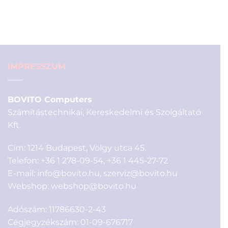
price
price
was:
is:
3
2
900 Ft.
900 Ft.
IMPRESSZUM
BOVITO Computers
Számítástechnikai, Kereskedelmi és Szolgáltató
Kft.
Cím: 1214 Budapest, Völgy utca 45.
Telefon:
+36 1 278-09-54
,
+36 1 445-27-72
E-mail:
info@bovito.hu
,
szerviz@bovito.hu
Webshop:
webshop@bovito.hu
Adószám: 11786630-2-43
Cégjegyzékszám: 01-09-676717