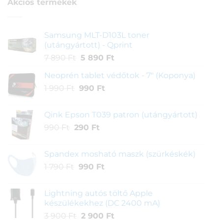
Akciós termékek
Samsung MLT-D103L toner
(utángyártott) - Qprint
Original
Current
7 890
Ft
5 890
Ft
price
price
Neoprén tablet védőtok - 7" (Koponya)
was:
is:
Original
Current
1 990
Ft
990
7
Ft
5
price
price
890 Ft.
890 Ft.
was:
is:
Qink Epson T039 patron (utángyártott)
1
990 Ft.
Original
Current
990
Ft
290
Ft
990 Ft.
price
price
was:
is:
Spandex mosható maszk (szürkéskék)
990 Ft.
290 Ft.
Original
Current
1 790
Ft
990
Ft
price
price
was:
is:
Lightning autós töltő Apple
1
990 Ft.
készülékekhez (DC 2400 mA)
790 Ft.
Original
Current
3 900
Ft
2 900
Ft