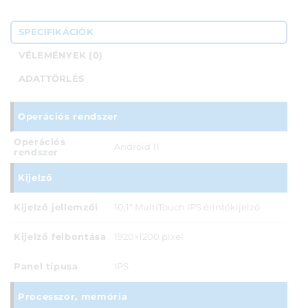
SPECIFIKÁCIÓK
VÉLEMÉNYEK (0)
ADATTÖRLÉS
Operációs rendszer
Operációs
Android 11
rendszer
Kijelző
Kijelző jellemzői
10,1" MultiTouch IPS érintőkijelző
Kijelző felbontása
1920×1200 pixel
Panel típusa
IPS
Processzor, memória