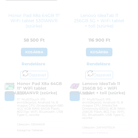
Honor Pad X8a 64GB 11″
Lenovo IdeaTab 11
WiFi tablet 5301ANVR
256GB 5G + WiFi tablet
(szürke)
+ toll (szürke)
58 500
Ft
116 900
Ft
KOSÁRBA
KOSÁRBA
Rendelésre
Rendelésre
Összevet
Összevet
Honor Pad X8a 64GB
Lenovo IdeaTab 11
11″ WiFi tablet
256GB 5G + WiFi
5301ANVR (szürke)
tablet + toll (szürke)
KOSÁRBA
KOSÁRBA
11″ MultiTouch IPS
11″ MultiTouch IPS
érintőkijelző; Android 14; 8
érintőkijelző; Android 15; 8
magos CPU (Snapdragon 680
magos CPU (MediaTek
4G); 4GB RAM; 64GB Flash;
Dimensity 6300); 8GB RAM;
802.11ac WiFi, Bluetooth; USB
256GB Flash; 802.11ac WiFi,
Type-C, szürke
5G, Bluetooth; USB Type-C,
szürke
Cikkszám:
5301ANVR
Cikkszám:
ZAFM0170GR
Kategória:
Tabletek
Kategória:
Tabletek
Gyártó:
Honor