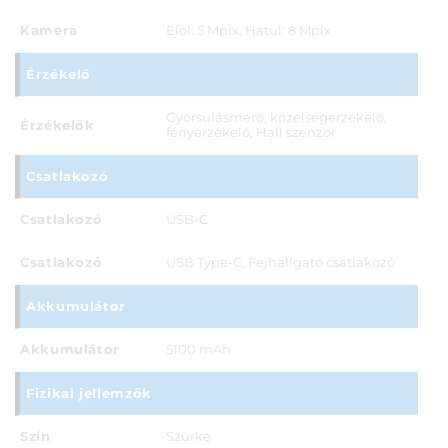
Kamera
Elöl: 5 Mpix, Hátul: 8 Mpix
Érzékelő
Gyorsulásmérő, közelségérzékelő,
Érzékelők
fényérzékelő, Hall szenzor
Csatlakozó
Csatlakozó
USB-C
Csatlakozó
USB Type-C, Fejhallgató csatlakozó
Akkumulátor
Akkumulátor
5100 mAh
Fizikai jellemzők
Szín
Szürke