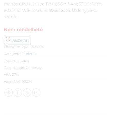
magos CPU (Unisoc T610); 3GB RAM; 32GB Flash;
802.11 ac WiFi, 4G LTE; Bluetooth; USB Type-C,
szürke
Nem rendelhető
Összevet
Cikkszám:
ZAAF0086GR
Kategória:
Tabletek
Gyártó:
Lenovo
Garanciaidő:
24 hónap
ÁFA:
27%
Azonosító:
50204