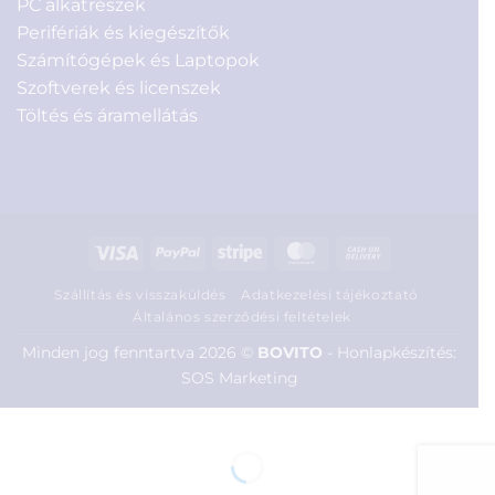
PC alkatrészek
Perifériák és kiegészítők
Számítógépek és Laptopok
Szoftverek és licenszek
Töltés és áramellátás
Visa
PayPal
Stripe
MasterCard
Cash
On
Szállítás és visszaküldés
Adatkezelési tájékoztató
Delivery
Általános szerződési feltételek
Minden jog fenntartva 2026 ©
BOVITO
-
Honlapkészítés:
SOS Marketing