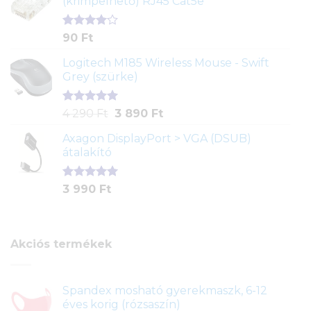
(krimpelhető) RJ45 Cat5e
alapján
Értékelés
2
90
Ft
4.00
az
5-ből,
Logitech M185 Wireless Mouse - Swift
értékelés
Grey (szürke)
alapján
Értékelés
1
Original
Current
4 290
Ft
3 890
Ft
5.00
az 5-
price
price
ből,
Axagon DisplayPort > VGA (DSUB)
was:
is:
értékelés
átalakító
4
3
alapján
290 Ft.
890 Ft.
Értékelés
1
3 990
Ft
5.00
az 5-
ből,
értékelés
alapján
Akciós termékek
Spandex mosható gyerekmaszk, 6-12
éves korig (rózsaszín)