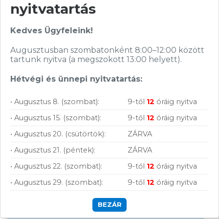
nyitvatartás
Kedves Ügyfeleink!
Augusztusban szombatonként 8:00–12:00 között
tartunk nyitva (a megszokott 13:00 helyett).
Hírlevelünkről bármikor leiratkozhatsz.
Elfogadom az
ÁSZF
-ben található
Hétvégi és ünnepi nyitvatartás:
adatkezelési tájékoztatót.
• Augusztus 8. (szombat):
9-től
12
óráig nyitva
• Augusztus 15. (szombat):
9-től
12
óráig nyitva
FELIRATKOZOM
• Augusztus 20. (csütörtök):
ZÁRVA
• Augusztus 21. (péntek):
ZÁRVA
• Augusztus 22. (szombat):
9-től
12
óráig nyitva
• Augusztus 29. (szombat):
9-től
12
óráig nyitva
Vásárolj nálunk!
BEZÁR