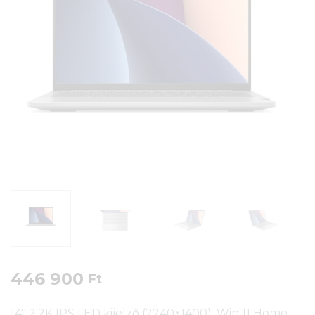
446 900
Ft
14″ 2,2K IPS LED kijelző (2240×1400), Win 11 Home,