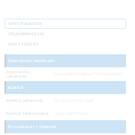
SPECIFIKÁCIÓK
VÉLEMÉNYEK (0)
ADATTÖRLÉS
Operációs rendszer
Operációs
Microsoft Windows 11 Home (64bit)
rendszer
Kijelző
Kijelző jellemzői
14" LED-es IPS, matt
Kijelző felbontása
2240 x 1400 (2,2K)
Processzor / chipset