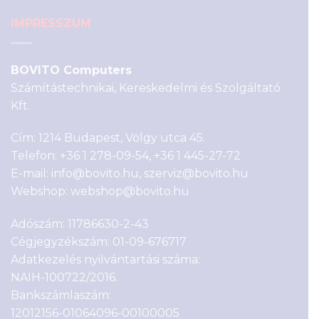
IMPRESSZUM
BOVITO Computers
Számítástechnikai, Kereskedelmi és Szolgáltató
Kft.
Cím: 1214 Budapest, Völgy utca 45.
Telefon:
+36 1 278-09-54
,
+36 1 445-27-72
E-mail:
info@bovito.hu
,
szerviz@bovito.hu
Webshop:
webshop@bovito.hu
Adószám: 11786630-2-43
Cégjegyzékszám: 01-09-676717
Adatkezelés nyilvántartási száma:
NAIH-100722/2016.
Bankszámlaszám:
12012156-01064096-00100005