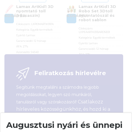
Lamax ArtKid1 3D
Lamax ArtKid1 3D
nyomtató toll
Robo Set 3Dtoll
(rózsaszín)
nyomtatószál és
KOSÁRBA
KOSÁRBA
robot sablon
Cikkszám:
LXPEMARTK01PA
Cikkszám:
Kategória:
Egyéb termékek
LXPEAARTK01BAROSE01
Gyártó:
Lamax
Kategória:
Egyéb termékek
Garanciaidő:
12 hónap
Gyártó:
Lamax
ÁFA:
27%
Garanciaidő:
12 hónap
Azonosító:
54540
ÁFA:
27%
Azonosító:
54541
16 290
Ft
6 690
Ft
Feliratkozás hírlevélre
Segítünk megtalálni a számodra legjobb
megoldásokat, legyen szó munkáról,
Csatlakozz
tanulásról vagy szórakozásról!
hírleveles közösségünkhöz, és hozd ki a
maximumot a tech-világ lehetőségeiből!
Augusztusi nyári és ünnepi