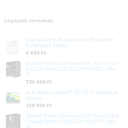
Legújabb termékek
Xiaomi Redmi Buds 8 Active Bluetooth
fülhallgató (fehér)
6 690
Ft
Épített Bovito 3D tervező PC (Core Ultra
5, 32GB RAM, 2TB SSD, RTX5060Ti, Win
11)
739 900
Ft
Acer Aspire Lite AL17-31P-35T2 notebook
(ezüst)
228 990
Ft
Épített Bovito 3D tervező PC (Core Ultra
7, 64GB RAM, 2TB SSD, RTX5070Ti, Win
11)