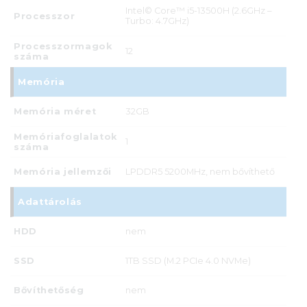
Intel© Core™ i5-13500H (2.6GHz –
Processzor
Turbo: 4.7GHz)
Processzormagok
12
száma
Memória
Memória méret
32GB
Memóriafoglalatok
1
száma
Memória jellemzői
LPDDR5 5200MHz, nem bővíthető
Adattárolás
HDD
nem
SSD
1TB SSD (M.2 PCIe 4.0 NVMe)
Bővíthetőség
nem