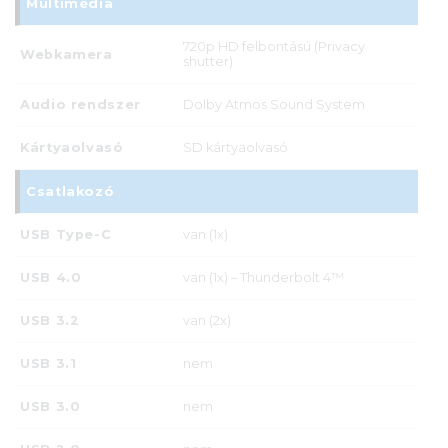
Multimédia
720p HD felbontású (Privacy
Webkamera
shutter)
Audio rendszer
Dolby Atmos Sound System
Kártyaolvasó
SD kártyaolvasó
Csatlakozó
USB Type-C
van (1x)
USB 4.0
van (1x) – Thunderbolt 4™
USB 3.2
van (2x)
USB 3.1
nem
USB 3.0
nem