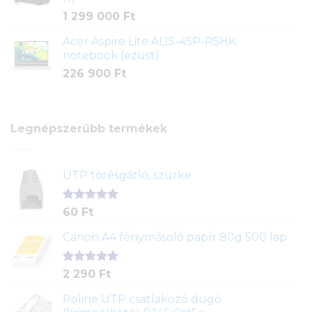
1 299 000
Ft
Acer Aspire Lite AL15-45P-R5HK
notebook (ezüst)
226 900
Ft
Legnépszerűbb termékek
UTP törésgátló, szürke
Értékelés
1
60
Ft
5.00
az 5-
ből,
Canon A4 fénymásoló papír 80g 500 lap
értékelés
alapján
Értékelés
2
2 290
Ft
5.00
az 5-
ből,
Roline UTP csatlakozó dugó
értékelés