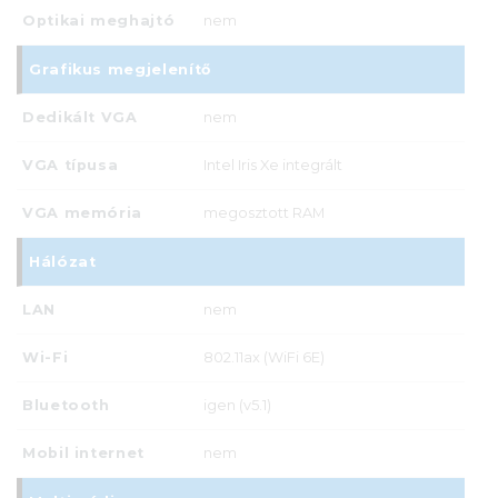
Optikai meghajtó
nem
Grafikus megjelenítő
Dedikált VGA
nem
VGA típusa
Intel Iris Xe integrált
VGA memória
megosztott RAM
Hálózat
LAN
nem
Wi-Fi
802.11ax (WiFi 6E)
Bluetooth
igen (v5.1)
Mobil internet
nem