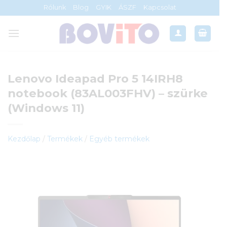
Skip
Rólunk
Blog
GYIK
ÁSZF
Kapcsolat
to
content
Lenovo Ideapad Pro 5 14IRH8
notebook (83AL003FHV) – szürke
(Windows 11)
Kezdőlap
/
Termékek
/
Egyéb termékek