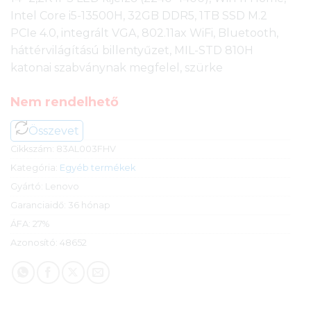
Intel Core i5-13500H, 32GB DDR5, 1TB SSD M.2
PCIe 4.0, integrált VGA, 802.11ax WiFi, Bluetooth,
háttérvilágítású billentyűzet, MIL-STD 810H
katonai szabványnak megfelel, szürke
Nem rendelhető
Összevet
Cikkszám:
83AL003FHV
Kategória:
Egyéb termékek
Gyártó:
Lenovo
Garanciaidő:
36 hónap
ÁFA:
27%
Azonosító:
48652