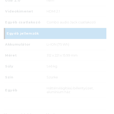
USB 2.0
nem
Videokimenet
HDMI 2.1
Egyéb csatlakozó
Combo audio Jack csatlakozó
Egyéb jellemzők
Akkumulátor
Li-ION (75 Wh)
Méret
312 x 221 x 15.99 mm
Súly
1,46 kg
Szín
Szürke
Háttérvilágítású billentyűzet,
Egyéb
alumínium ház