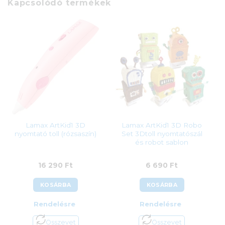
Kapcsolódó termékek
Lamax ArtKid1 3D
Lamax ArtKid1 3D Robo
nyomtató toll (rózsaszín)
Set 3Dtoll nyomtatószál
és robot sablon
16 290
Ft
6 690
Ft
KOSÁRBA
KOSÁRBA
Rendelésre
Rendelésre
Összevet
Összevet