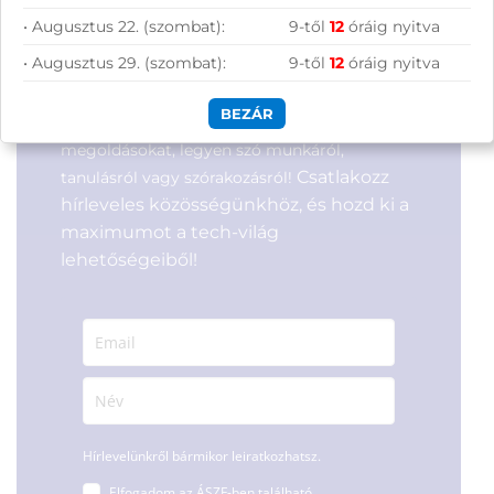
Kategória:
Otthoni, irodai
laptopok
laptopok
• Augusztus 22. (szombat):
9-től
12
óráig nyitva
Gyártó:
Asus
Gyártó:
Hewlett Packard
Garanciaidő:
24 hónap
• Augusztus 29. (szombat):
9-től
12
óráig nyitva
Feliratkozás hírlevélre
Garanciaidő:
36 hónap
ÁFA:
27%
ÁFA:
27%
Azonosító:
54216
Azonosító:
53498
BEZÁR
Segítünk megtalálni a számodra legjobb
278 990
Ft
475 990
Ft
megoldásokat, legyen szó munkáról,
Csatlakozz
tanulásról vagy szórakozásról!
hírleveles közösségünkhöz, és hozd ki a
maximumot a tech-világ
lehetőségeiből!
Hírlevelünkről bármikor leiratkozhatsz.
Elfogadom az
ÁSZF
-ben található