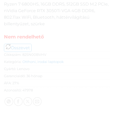
Ryzen 7 6800HS, 16GB DDR5, 512GB SSD M.2 PCIe,
nVidia GeForce RTX 3050Ti VGA 4GB DDR6,
802.11ax WiFi, Bluetooth, háttérvilágítású
billentyűzet, szürke
Nem rendelhető
Összevet
Cikkszám:
82SN00BVHV
Kategória:
Otthoni, irodai laptopok
Gyártó:
Lenovo
Garanciaidő:
36 hónap
ÁFA:
27%
Azonosító:
47978