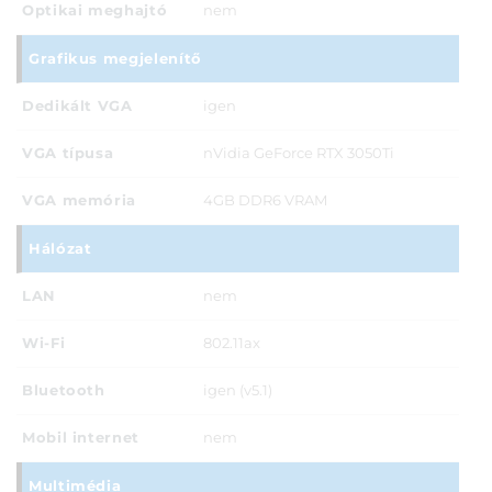
Optikai meghajtó
nem
Grafikus megjelenítő
Dedikált VGA
igen
VGA típusa
nVidia GeForce RTX 3050Ti
VGA memória
4GB DDR6 VRAM
Hálózat
LAN
nem
Wi-Fi
802.11ax
Bluetooth
igen (v5.1)
Mobil internet
nem
Multimédia