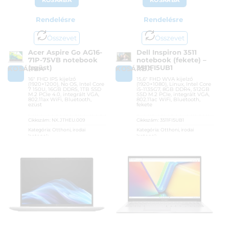
KOSÁRBA
KOSÁRBA
Rendelésre
Rendelésre
Összevet
Összevet
Acer Aspire Go AG16-
Dell Inspiron 3511
71P-75VB notebook
notebook (fekete) –
(ezüst)
3511FI5UB1
KOSÁRBA
KOSÁRBA
16″ FHD IPS kijelző
15,6″ FHD WVA kijelző
(1920×1200), No OS, Intel Core
(1920×1080), Linux, Intel Core
7 150U, 16GB DDR5, 1TB SSD
i5-1135G7, 8GB DDR4, 512GB
M.2 PCIe 4.0, integrált VGA,
SSD M.2 PCIe, integrált VGA,
802.11ax WiFi, Bluetooth,
802.11ac WiFi, Bluetooth,
ezüst
fekete
Cikkszám:
NX.JTHEU.009
Cikkszám:
3511FI5UB1
Kategória:
Otthoni, irodai
Kategória:
Otthoni, irodai
laptopok
laptopok
Gyártó:
Acer
Gyártó:
Dell
Garanciaidő:
36 hónap
Garanciaidő:
36 hónap
ÁFA:
27%
ÁFA:
27%
Azonosító:
55157
Azonosító:
42585
313 990
Ft
221 900
Ft