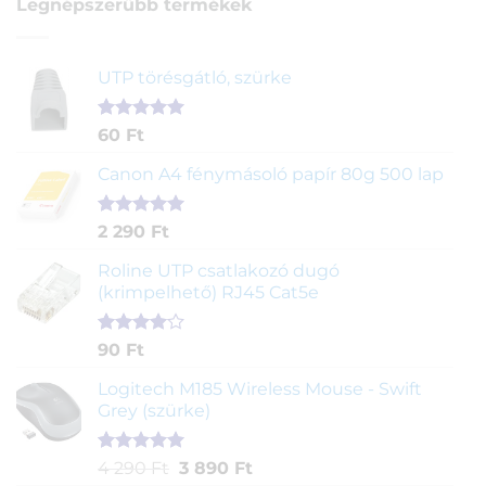
Legnépszerűbb termékek
UTP törésgátló, szürke
Értékelés
1
60
Ft
5.00
az 5-
ből,
Canon A4 fénymásoló papír 80g 500 lap
értékelés
alapján
Értékelés
2
2 290
Ft
5.00
az 5-
ből,
Roline UTP csatlakozó dugó
értékelés
(krimpelhető) RJ45 Cat5e
alapján
Értékelés
2
90
Ft
4.00
az
5-ből,
Logitech M185 Wireless Mouse - Swift
értékelés
Grey (szürke)
alapján
Értékelés
1
Original
Current
4 290
Ft
3 890
Ft
5.00
az 5-