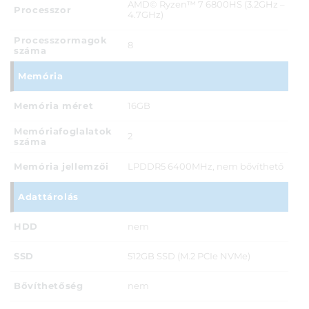
AMD© Ryzen™ 7 6800HS (3.2GHz –
Processzor
4.7GHz)
Processzormagok
8
száma
Memória
Memória méret
16GB
Memóriafoglalatok
2
száma
Memória jellemzői
LPDDR5 6400MHz, nem bővíthető
Adattárolás
HDD
nem
SSD
512GB SSD (M.2 PCIe NVMe)
Bővíthetőség
nem