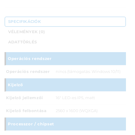
SPECIFIKÁCIÓK
VÉLEMÉNYEK (0)
ADATTÖRLÉS
Operációs rendszer
Operációs rendszer
nincs (támogatás: Windows 10/11)
Kijelző
Kijelző jellemzői
16" LED-es IPS, matt
Kijelző felbontása
2560 x 1600 (WQXGA)
Processzor / chipset