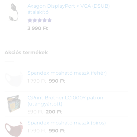
price
price
ből,
Axagon DisplayPort > VGA (DSUB)
was:
is:
értékelés
átalakító
4
3
alapján
290 Ft.
890 Ft.
Értékelés
1
3 990
Ft
5.00
az 5-
ből,
értékelés
alapján
Akciós termékek
Spandex mosható maszk (fehér)
Original
Current
1 790
Ft
990
Ft
price
price
was:
is:
QPrint Brother LC1000Y patron
1
990 Ft.
(utángyártott)
790 Ft.
Original
Current
590
Ft
200
Ft
price
price
Spandex mosható maszk (piros)
was:
is:
Original
Current
1 790
Ft
590 Ft.
990
Ft
200 Ft.
price
price