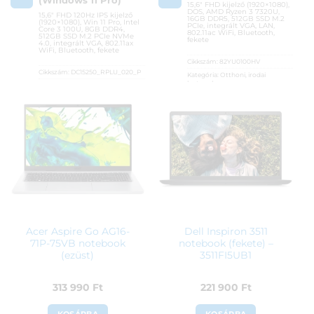
(Windows 11 Pro)
15,6″ FHD kijelző (1920×1080),
DOS, AMD Ryzen 3 7320U,
15,6″ FHD 120Hz IPS kijelző
16GB DDR5, 512GB SSD M.2
(1920×1080), Win 11 Pro, Intel
PCIe, integrált VGA, LAN,
Core 3 100U, 8GB DDR4,
802.11ac WiFi, Bluetooth,
512GB SSD M.2 PCIe NVMe
fekete
4.0, integrált VGA, 802.11ax
WiFi, Bluetooth, fekete
Cikkszám:
82YU0100HV
Cikkszám:
DC15250_RPLU_020_P
Kategória:
Otthoni, irodai
laptopok
Kategória:
Otthoni, irodai
laptopok
Gyártó:
Lenovo
Gyártó:
Dell
Garanciaidő:
36 hónap
Garanciaidő:
36 hónap
ÁFA:
27%
ÁFA:
27%
Azonosító:
47773
Azonosító:
54132
193 900
Ft
186 900
Ft
Acer Aspire Go AG16-
Dell Inspiron 3511
71P-75VB notebook
notebook (fekete) –
(ezüst)
3511FI5UB1
313 990
Ft
221 900
Ft