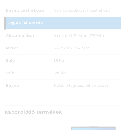
Egyéb csatlakozó
Combo audio Jack csatlakozó
Egyéb jellemzők
Akkumulátor
4 cellás Li-Polimer (75 Wh)
Méret
356 x 251 x 18,4 mm
Súly
1,9 kg
Szín
Szürke
Egyéb
Háttérvilágítású billentyűzet
Kapcsolódó termékek