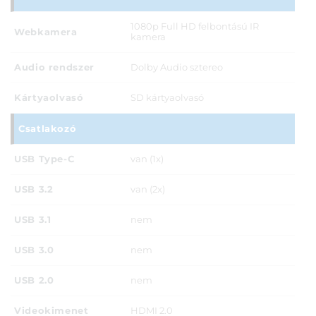
1080p Full HD felbontású IR
Webkamera
kamera
Audio rendszer
Dolby Audio sztereo
Kártyaolvasó
SD kártyaolvasó
Csatlakozó
USB Type-C
van (1x)
USB 3.2
van (2x)
USB 3.1
nem
USB 3.0
nem
USB 2.0
nem
Videokimenet
HDMI 2.0