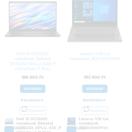
Dell 15 DC15250
Lenovo V15 G4
notebook (fekete)
notebook (82YU0100HV)
DC15250_RPLU_020_P
(Windows 11 Pro)
186 900
Ft
193 900
Ft
KOSÁRBA
KOSÁRBA
Rendelésre
Rendelésre
Összevet
Összevet
Dell 15 DC15250
Lenovo V15 G4
notebook (fekete)
notebook
DC15250_RPLU_020_P
(82YU0100HV)
KOSÁRBA
KOSÁRBA