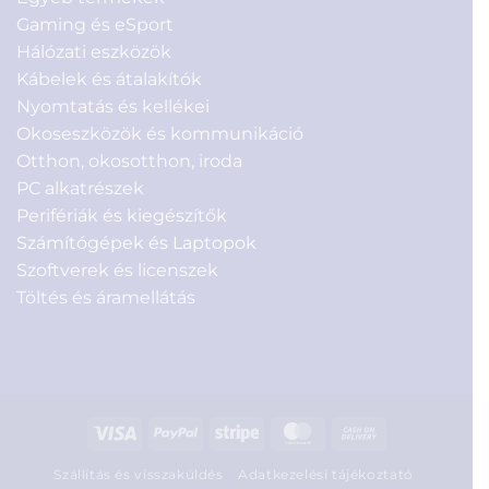
Gaming és eSport
Hálózati eszközök
Kábelek és átalakítók
Nyomtatás és kellékei
Okoseszközök és kommunikáció
Otthon, okosotthon, iroda
PC alkatrészek
Perifériák és kiegészítők
Számítógépek és Laptopok
Szoftverek és licenszek
Töltés és áramellátás
Visa
PayPal
Stripe
MasterCard
Cash
On
Szállítás és visszaküldés
Adatkezelési tájékoztató
Delivery