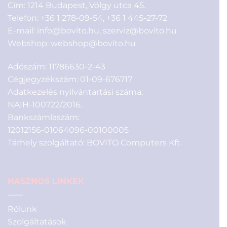
Cím: 1214 Budapest, Völgy utca 45.
Telefon:
+36 1 278-09-54
,
+36 1 445-27-72
E-mail:
info@bovito.hu
,
szerviz@bovito.hu
Webshop:
webshop@bovito.hu
Adószám: 11786630-2-43
Cégjegyzékszám: 01-09-676717
Adatkezelés nyilvántartási száma:
NAIH-100722/2016.
Bankszámlaszám:
12012156-01064096-00100005
Tárhely szolgáltató: BOVITO Computers Kft.
HASZNOS LINKEK
Rólunk
Szolgáltatások