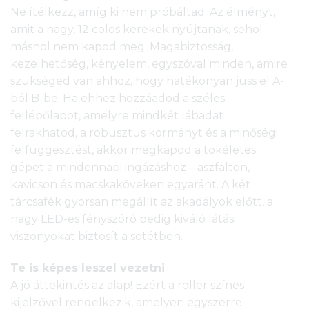
Ne ítélkezz, amíg ki nem próbáltad. Az élményt,
amit a nagy, 12 colos kerekek nyújtanak, sehol
máshol nem kapod meg. Magabiztosság,
kezelhetőség, kényelem, egyszóval minden, amire
szükséged van ahhoz, hogy hatékonyan juss el A-
ból B-be. Ha ehhez hozzáadod a széles
fellépőlapot, amelyre mindkét lábadat
felrakhatod, a robusztus kormányt és a minőségi
felfüggesztést, akkor megkapod a tökéletes
gépet a mindennapi ingázáshoz – aszfalton,
kavicson és macskaköveken egyaránt. A két
tárcsafék gyorsan megállít az akadályok előtt, a
nagy LED-es fényszóró pedig kiváló látási
viszonyokat biztosít a sötétben.
Te is képes leszel vezetni
A jó áttekintés az alap! Ezért a roller színes
kijelzővel rendelkezik, amelyen egyszerre