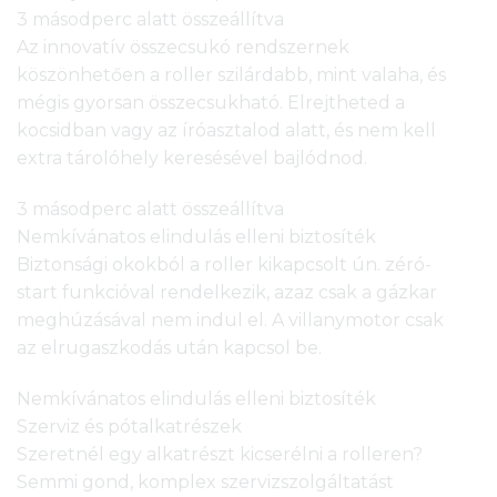
3 másodperc alatt összeállítva
Az innovatív összecsukó rendszernek
köszönhetően a roller szilárdabb, mint valaha, és
mégis gyorsan összecsukható. Elrejtheted a
kocsidban vagy az íróasztalod alatt, és nem kell
extra tárolóhely keresésével bajlódnod.
3 másodperc alatt összeállítva
Nemkívánatos elindulás elleni biztosíték
Biztonsági okokból a roller kikapcsolt ún. zéró-
start funkcióval rendelkezik, azaz csak a gázkar
meghúzásával nem indul el. A villanymotor csak
az elrugaszkodás után kapcsol be.
Nemkívánatos elindulás elleni biztosíték
Szerviz és pótalkatrészek
Szeretnél egy alkatrészt kicserélni a rolleren?
Semmi gond, komplex szervizszolgáltatást