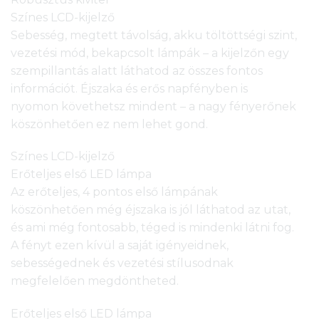
Színes LCD-kijelző
Sebesség, megtett távolság, akku töltöttségi szint,
vezetési mód, bekapcsolt lámpák – a kijelzőn egy
szempillantás alatt láthatod az összes fontos
információt. Éjszaka és erős napfényben is
nyomon követhetsz mindent – a nagy fényerőnek
köszönhetően ez nem lehet gond.
Színes LCD-kijelző
Erőteljes első LED lámpa
Az erőteljes, 4 pontos első lámpának
köszönhetően még éjszaka is jól láthatod az utat,
és ami még fontosabb, téged is mindenki látni fog.
A fényt ezen kívül a saját igényeidnek,
sebességednek és vezetési stílusodnak
megfelelően megdöntheted.
Erőteljes első LED lámpa