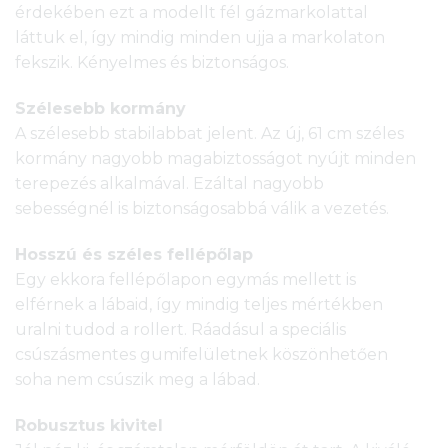
érdekében ezt a modellt fél gázmarkolattal
láttuk el, így mindig minden ujja a markolaton
fekszik. Kényelmes és biztonságos.
Szélesebb kormány
A szélesebb stabilabbat jelent. Az új, 61 cm széles
kormány nagyobb magabiztosságot nyújt minden
terepezés alkalmával. Ezáltal nagyobb
sebességnél is biztonságosabbá válik a vezetés.
Hosszú és széles fellépőlap
Egy ekkora fellépőlapon egymás mellett is
elférnek a lábaid, így mindig teljes mértékben
uralni tudod a rollert. Ráadásul a speciális
csúszásmentes gumifelületnek köszönhetően
soha nem csúszik meg a lábad.
Robusztus kivitel