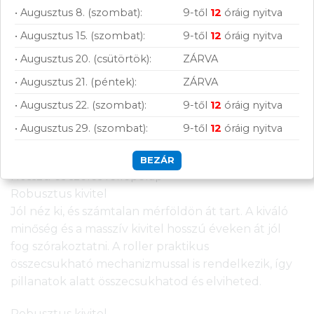
sebességnél is biztonságosabbá válik a vezetés.
• Augusztus 8. (szombat):
9-től
12
óráig nyitva
• Augusztus 15. (szombat):
9-től
12
óráig nyitva
Szélesebb kormány
Hosszú és széles fellépőlap
• Augusztus 20. (csütörtök):
ZÁRVA
Egy ekkora fellépőlapon egymás mellett is
• Augusztus 21. (péntek):
ZÁRVA
elférnek a lábaid, így mindig teljes mértékben
• Augusztus 22. (szombat):
9-től
12
óráig nyitva
uralni tudod a rollert. Ráadásul a speciális
csúszásmentes gumifelületnek köszönhetően
• Augusztus 29. (szombat):
9-től
12
óráig nyitva
soha nem csúszik meg a lábad.
BEZÁR
Hosszú és széles fellépőlap
Robusztus kivitel
Jól néz ki, és számtalan mérföldön át tart. A kiváló
minőség és a masszív kivitel hosszú éveken át jól
fog szórakoztatni. A roller praktikus
összecsukható mechanizmussal is rendelkezik, így
pillanatok alatt összecsukhatod és elviheted.
Robusztus kivitel