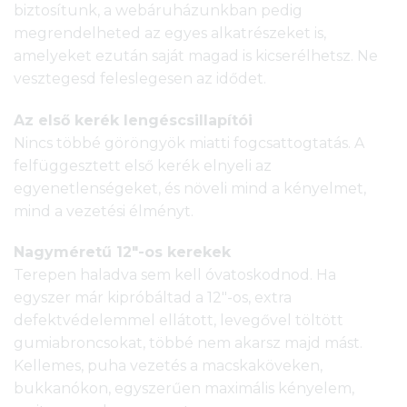
biztosítunk, a webáruházunkban pedig
megrendelheted az egyes alkatrészeket is,
amelyeket ezután saját magad is kicserélhetsz. Ne
vesztegesd feleslegesen az idődet.
Az első kerék lengéscsillapítói
Nincs többé göröngyök miatti fogcsattogtatás. A
felfüggesztett első kerék elnyeli az
egyenetlenségeket, és növeli mind a kényelmet,
mind a vezetési élményt.
Nagyméretű 12″-os kerekek
Terepen haladva sem kell óvatoskodnod. Ha
egyszer már kipróbáltad a 12″-os, extra
defektvédelemmel ellátott, levegővel töltött
gumiabroncsokat, többé nem akarsz majd mást.
Kellemes, puha vezetés a macskaköveken,
bukkanókon, egyszerűen maximális kényelem,