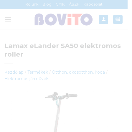
Skip
Rólunk
Blog
GYIK
ÁSZF
Kapcsolat
to
content
Lamax eLander SA50 elektromos
roller
Kezdőlap
/
Termékek
/
Otthon, okosotthon, iroda
/
Elektromos járművek