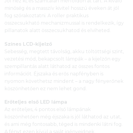
Jól néz ki, és számtalan mérföldön át tart. A kiváló
minőség és a masszív kivitel hosszú éveken át jól
fog szórakoztatni. A roller praktikus
összecsukható mechanizmussal is rendelkezik, így
pillanatok alatt összecsukhatod és elviheted.
Színes LCD-kijelző
Sebesség, megtett távolság, akku töltöttségi szint,
vezetési mód, bekapcsolt lámpák – a kijelzőn egy
szempillantás alatt láthatod az összes fontos
információt. Éjszaka és erős napfényben is
nyomon követhetsz mindent – a nagy fényerőnek
köszönhetően ez nem lehet gond.
Erőteljes első LED lámpa
Az erőteljes, 4 pontos első lámpának
köszönhetően még éjszaka is jól láthatod az utat,
és ami még fontosabb, téged is mindenki látni fog.
A fényt ezen kívül a saját igényeidnek,