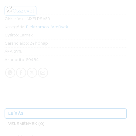
Összevet
Cikkszám:
LMXELRSA50
Kategória:
Elektromos járművek
Gyártó:
Lamax
Garanciaidő:
24 hónap
ÁFA:
27%
Azonosító:
50484
LEÍRÁS
VÉLEMÉNYEK (0)