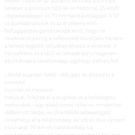
helyét. Tépd fel az aszfaltot és urald a könnyű
terepet a prémium 500 W-os motorral, 25 km/h
végsebességgel és 70 km hatótávolsággal. A 12″-
os gumiabroncsok és az érzékeny első
felfüggesztés gondoskodik arról, hogy ne
reszkess öt percig a rollerezést követően, hanem
a lehető legjobb stílusban élvezd a vezetést. A
tárcsafékek és a LED-es lámpák biztonságosan
eljuttatnak a célállomásig, úgyhogy pattanj fel!
LAMAX eLander SA50 – Adj gázt és élvezd ki a
vezetést
Gyorsan és messzire
Indulj el, felejtsd el a dugókat és a belsőégésű
motorokat – egy elektromos rollerrel mindenhol
időben ott leszel, és 25 km/órás sebességgel
cirkálhatsz el a célállomásig. Az utcán és a városon
kívül akár 70 km-es hatótávolság is a