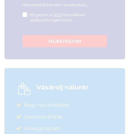
Hírlevelünkről bármikor leiratkozhatsz.
Elfogadom az
ÁSZF
-ben található
adatkezelési tájékoztatót.
FELIRATKOZOM
Vásárolj nálunk!
Nagy raktárkészlet
Garanciavállalás
Hűségprogram