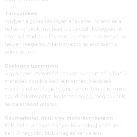
Tárcsafékek
Amilyen a gyorsítás, olyan a fékezés. Az első és a
hátsó kerekek mechanikus tárcsafékei egyaránt
azonnal átadják a fékerőt, így szinte egy tenyérnyi
helyen megállsz. A biztonságod az első számú
prioritásunk.
Gyalogos üzemmód
A gyalogos üzemmód nagyszerű segítőtárs, ha túl
meredek dombra kell felmenned. Nemcsak
magát a rollert fogja húzni, hanem téged is – mint
egy drótkötélpálya. Kellemes dolog, még akkor is,
ha barátokkal sétálsz.
Gázmarkolat, mint egy motorkerékpáron
Felejtsd el a hagyományos hüvelykujj-vezérlésű
kart. A nagyobb biztonság és kényelem