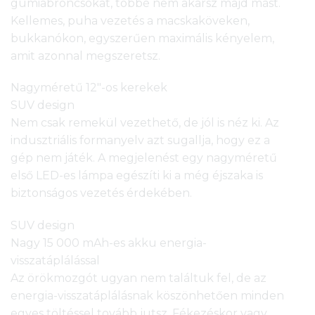
gumiabroncsokat, többé nem akarsz majd mást.
Kellemes, puha vezetés a macskaköveken,
bukkanókon, egyszerűen maximális kényelem,
amit azonnal megszeretsz.
Nagyméretű 12″-os kerekek
SUV design
Nem csak remekül vezethető, de jól is néz ki. Az
indusztriális formanyelv azt sugallja, hogy ez a
gép nem játék. A megjelenést egy nagyméretű
első LED-es lámpa egészíti ki a még éjszaka is
biztonságos vezetés érdekében.
SUV design
Nagy 15 000 mAh-es akku energia-
visszatáplálással
Az örökmozgót ugyan nem találtuk fel, de az
energia-visszatáplálásnak köszönhetően minden
egyes töltéssel tovább jutsz. Fékezéskor vagy