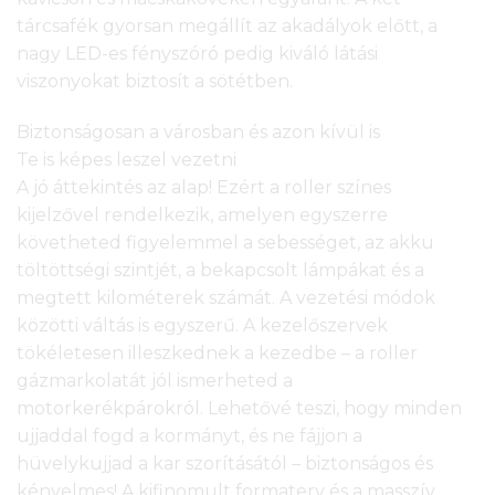
tárcsafék gyorsan megállít az akadályok előtt, a
nagy LED-es fényszóró pedig kiváló látási
viszonyokat biztosít a sötétben.
Biztonságosan a városban és azon kívül is
Te is képes leszel vezetni
A jó áttekintés az alap! Ezért a roller színes
kijelzővel rendelkezik, amelyen egyszerre
követheted figyelemmel a sebességet, az akku
töltöttségi szintjét, a bekapcsolt lámpákat és a
megtett kilométerek számát. A vezetési módok
közötti váltás is egyszerű. A kezelőszervek
tökéletesen illeszkednek a kezedbe – a roller
gázmarkolatát jól ismerheted a
motorkerékpárokról. Lehetővé teszi, hogy minden
ujjaddal fogd a kormányt, és ne fájjon a
hüvelykujjad a kar szorításától – biztonságos és
kényelmes! A kifinomult formaterv és a masszív