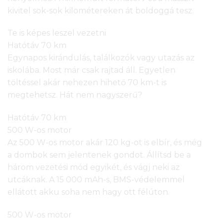
kivitel sok-sok kilométereken át boldoggá tesz.
Te is képes leszel vezetni
Hatótáv 70 km
Egynapos kirándulás, találkozók vagy utazás az
iskolába. Most már csak rajtad áll. Egyetlen
töltéssel akár nehezen hihető 70 km-t is
megtehetsz. Hát nem nagyszerű?
Hatótáv 70 km
500 W-os motor
Az 500 W-os motor akár 120 kg-ot is elbír, és még
a dombok sem jelentenek gondot. Állítsd be a
három vezetési mód egyikét, és vágj neki az
utcáknak. A 15 000 mAh-s, BMS-védelemmel
ellátott akku soha nem hagy ott félúton.
500 W-os motor