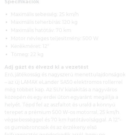
Specifikációk
Maximális sebesség: 25 km/h
Maximális teherbírás: 120 kg
Maximális hatótáv: 70 km
Motor névleges teljesítmény: 500 W
Kerékméret: 12″
Tömeg: 22 kg
Adj gázt és élvezd ki a vezetést
Erő, játékosság és nagyszerű menettulajdonságok
– az új LAMAX eLander SA50 elektromos rollerrel
még többet kap. Az SUV kialakítás a nagyváros
közepén és egy erdei úton egyaránt megállja a
helyét. Tépd fel az aszfaltot és urald a könnyű
terepet a prémium 500 W-os motorral, 25 km/h
végsebességgel és 70 km hatótávolsággal. A 12″-
os gumiabroncsok és az érzékeny első
felfüggesztés gondoskodik arról, hogy ne