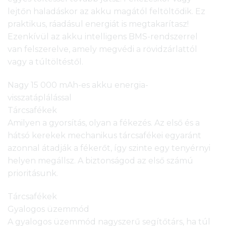
lejtőn haladáskor az akku magától feltöltődik. Ez
praktikus, ráadásul energiát is megtakarítasz!
Ezenkívül az akku intelligens BMS-rendszerrel
van felszerelve, amely megvédi a rövidzárlattól
vagy a túltöltéstől.
Nagy 15 000 mAh-es akku energia-
visszatáplálással
Tárcsafékek
Amilyen a gyorsítás, olyan a fékezés. Az első és a
hátsó kerekek mechanikus tárcsafékei egyaránt
azonnal átadják a fékerőt, így szinte egy tenyérnyi
helyen megállsz. A biztonságod az első számú
prioritásunk.
Tárcsafékek
Gyalogos üzemmód
A gyalogos üzemmód nagyszerű segítőtárs, ha túl