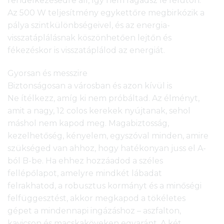
rendelkezésedre áll, így nem ragadsz le félúton.
Az 500 W teljesítmény egykettőre megbirkózik a
pálya szintkülönbségeivel, és az energia-
visszatáplálásnak köszönhetően lejtőn és
fékezéskor is visszatáplálod az energiát.
Gyorsan és messzire
Biztonságosan a városban és azon kívül is
Ne ítélkezz, amíg ki nem próbáltad. Az élményt,
amit a nagy, 12 colos kerekek nyújtanak, sehol
máshol nem kapod meg. Magabiztosság,
kezelhetőség, kényelem, egyszóval minden, amire
szükséged van ahhoz, hogy hatékonyan juss el A-
ból B-be. Ha ehhez hozzáadod a széles
fellépőlapot, amelyre mindkét lábadat
felrakhatod, a robusztus kormányt és a minőségi
felfüggesztést, akkor megkapod a tökéletes
gépet a mindennapi ingázáshoz – aszfalton,
kavicson és macskaköveken egyaránt. A két