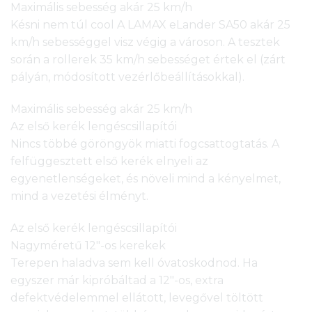
Maximális sebesség akár 25 km/h
Késni nem túl cool A LAMAX eLander SA50 akár 25
km/h sebességgel visz végig a városon. A tesztek
során a rollerek 35 km/h sebességet értek el (zárt
pályán, módosított vezérlőbeállításokkal).
Maximális sebesség akár 25 km/h
Az első kerék lengéscsillapítói
Nincs többé göröngyök miatti fogcsattogtatás. A
felfüggesztett első kerék elnyeli az
egyenetlenségeket, és növeli mind a kényelmet,
mind a vezetési élményt.
Az első kerék lengéscsillapítói
Nagyméretű 12″-os kerekek
Terepen haladva sem kell óvatoskodnod. Ha
egyszer már kipróbáltad a 12″-os, extra
defektvédelemmel ellátott, levegővel töltött