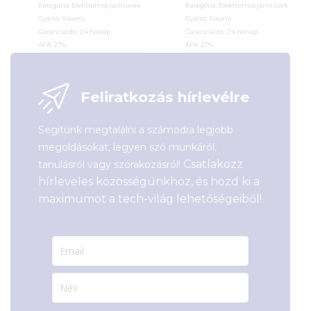
Kategória:
Elektromos járművek
Kategória:
Elektromos járművek
Gyártó:
Xiaomi
Gyártó:
Xiaomi
Garanciaidő:
24 hónap
Garanciaidő:
24 hónap
ÁFA:
27%
ÁFA:
27%
Azonosító:
49919
Azonosító:
53702
112 990
Ft
124 900
Ft
Feliratkozás hírlevélre
Segítünk megtalálni a számodra legjobb
megoldásokat, legyen szó munkáról,
Csatlakozz
tanulásról vagy szórakozásról!
hírleveles közösségünkhöz, és hozd ki a
maximumot a tech-világ lehetőségeiből!