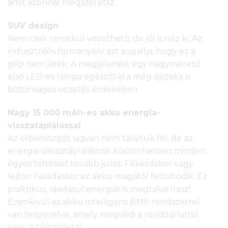
amit azonnal megszeretsz.
SUV design
Nem csak remekül vezethető, de jól is néz ki. Az
indusztriális formanyelv azt sugallja, hogy ez a
gép nem játék. A megjelenést egy nagyméretű
első LED-es lámpa egészíti ki a még éjszaka is
biztonságos vezetés érdekében.
Nagy 15 000 mAh-es akku energia-
visszatáplálással
Az örökmozgót ugyan nem találtuk fel, de az
energia-visszatáplálásnak köszönhetően minden
egyes töltéssel tovább jutsz. Fékezéskor vagy
lejtőn haladáskor az akku magától feltöltődik. Ez
praktikus, ráadásul energiát is megtakarítasz!
Ezenkívül az akku intelligens BMS-rendszerrel
van felszerelve, amely megvédi a rövidzárlattól
vagy a túltöltéstől.