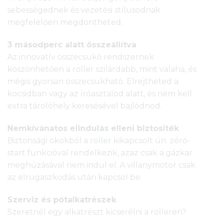
sebességednek és vezetési stílusodnak
megfelelően megdöntheted.
3 másodperc alatt összeállítva
Az innovatív összecsukó rendszernek
köszönhetően a roller szilárdabb, mint valaha, és
mégis gyorsan összecsukható. Elrejtheted a
kocsidban vagy az íróasztalod alatt, és nem kell
extra tárolóhely keresésével bajlódnod.
Nemkívánatos elindulás elleni biztosíték
Biztonsági okokból a roller kikapcsolt ún. zéró-
start funkcióval rendelkezik, azaz csak a gázkar
meghúzásával nem indul el. A villanymotor csak
az elrugaszkodás után kapcsol be.
Szerviz és pótalkatrészek
Szeretnél egy alkatrészt kicserélni a rolleren?