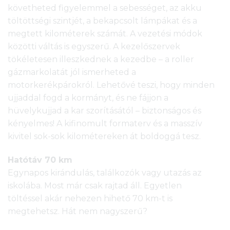
követheted figyelemmel a sebességet, az akku
töltöttségi szintjét, a bekapcsolt lámpákat és a
megtett kilométerek számát. A vezetési módok
közötti váltás is egyszerű. A kezelőszervek
tökéletesen illeszkednek a kezedbe – a roller
gázmarkolatát jól ismerheted a
motorkerékpárokról. Lehetővé teszi, hogy minden
ujjaddal fogd a kormányt, és ne fájjon a
hüvelykujjad a kar szorításától – biztonságos és
kényelmes! A kifinomult formaterv és a masszív
kivitel sok-sok kilométereken át boldoggá tesz.
Hatótáv 70 km
Egynapos kirándulás, találkozók vagy utazás az
iskolába. Most már csak rajtad áll. Egyetlen
töltéssel akár nehezen hihető 70 km-t is
megtehetsz. Hát nem nagyszerű?