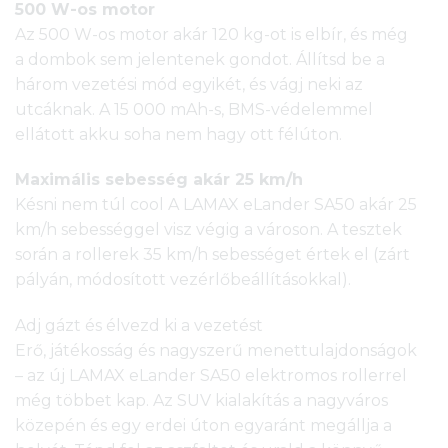
500 W-os motor
Az 500 W-os motor akár 120 kg-ot is elbír, és még
a dombok sem jelentenek gondot. Állítsd be a
három vezetési mód egyikét, és vágj neki az
utcáknak. A 15 000 mAh-s, BMS-védelemmel
ellátott akku soha nem hagy ott félúton.
Maximális sebesség akár 25 km/h
Késni nem túl cool A LAMAX eLander SA50 akár 25
km/h sebességgel visz végig a városon. A tesztek
során a rollerek 35 km/h sebességet értek el (zárt
pályán, módosított vezérlőbeállításokkal).
Adj gázt és élvezd ki a vezetést
Erő, játékosság és nagyszerű menettulajdonságok
– az új LAMAX eLander SA50 elektromos rollerrel
még többet kap. Az SUV kialakítás a nagyváros
közepén és egy erdei úton egyaránt megállja a