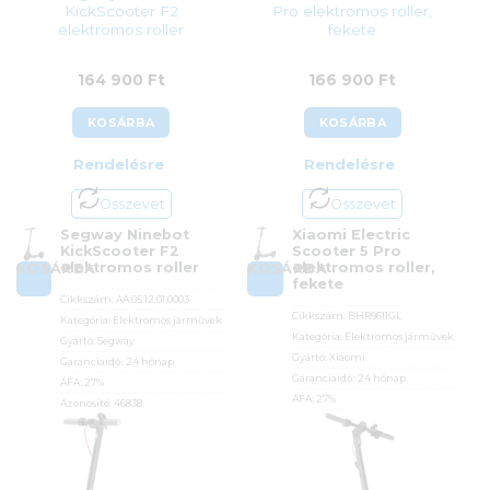
KickScooter F2
Pro elektromos roller,
elektromos roller
fekete
164 900
Ft
166 900
Ft
KOSÁRBA
KOSÁRBA
Rendelésre
Rendelésre
Összevet
Összevet
Segway Ninebot
Xiaomi Electric
KickScooter F2
Scooter 5 Pro
elektromos roller
elektromos roller,
KOSÁRBA
KOSÁRBA
fekete
Cikkszám:
AA.05.12.01.0003
Cikkszám:
BHR9611GL
Kategória:
Elektromos járművek
Kategória:
Elektromos járművek
Gyártó:
Segway
Gyártó:
Xiaomi
Garanciaidő:
24 hónap
Garanciaidő:
24 hónap
ÁFA:
27%
ÁFA:
27%
Azonosító:
46838
Azonosító:
53703
164 900
Ft
166 900
Ft