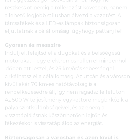
reszkess öt percig a rollerezést követően, hanem
a lehető legjobb stílusban élvezd a vezetést. A
tárcsafékek és a LED-es lámpák biztonságosan
eljuttatnak a célállomásig, úgyhogy pattanj fel!
Gyorsan és messzire
Indulj el, felejtsd el a dugókat és a belsőégésű
motorokat – egy elektromos rollerrel mindenhol
időben ott leszel, és 25 km/órás sebességgel
cirkálhatsz el a célállomásig. Az utcán és a városon
kívül akár 70 km-es hatótávolság is a
rendelkezésedre áll, így nem ragadsz le félúton.
Az 500 W teljesítmény egykettőre megbirkózik a
pálya szintkülönbségeivel, és az energia-
visszatáplálásnak köszönhetően lejtőn és
fékezéskor is visszatáplálod az energiát.
Biztonságosan a városban és azon kívül is