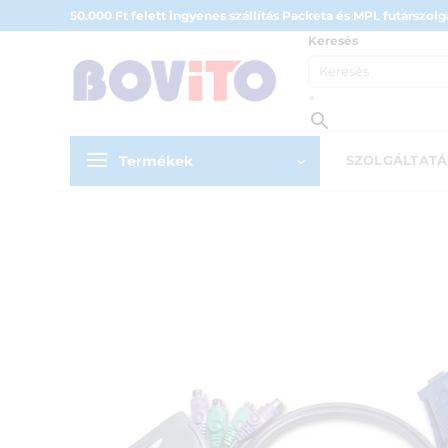
Skip
50.000 Ft felett ingyenes szállítás Packeta és MPL futárszolgá
to
Keresés
content
×
Termékek
SZOLGÁLTAT