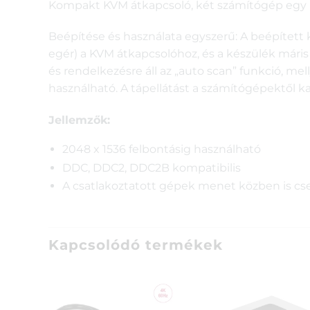
Kompakt KVM átkapcsoló, két számítógép egy k
Beépítése és használata egyszerű: A beépített k
egér) a KVM átkapcsolóhoz, és a készülék máris
és rendelkezésre áll az „auto scan” funkció, mel
használható. A tápellátást a számítógépektől ka
Jellemzők:
2048 x 1536 felbontásig használható
DDC, DDC2, DDC2B kompatibilis
A csatlakoztatott gépek menet közben is cs
Kapcsolódó termékek