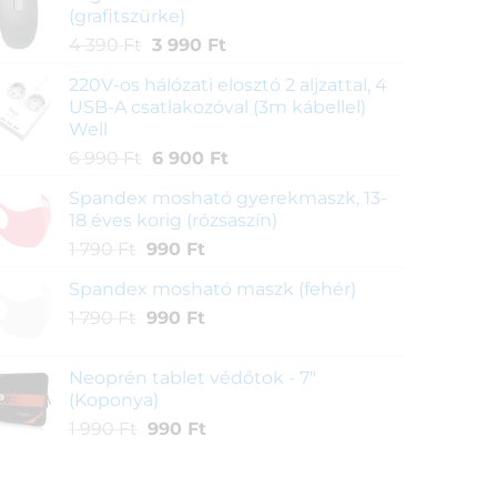
(grafitszürke)
Original
Current
4 390
Ft
3 990
Ft
price
price
220V-os hálózati elosztó 2 aljzattal, 4
was:
is:
USB-A csatlakozóval (3m kábellel)
4
3
Well
390 Ft.
990 Ft.
Original
Current
6 990
Ft
6 900
Ft
price
price
Spandex mosható gyerekmaszk, 13-
was:
is:
18 éves korig (rózsaszín)
6
6
Original
Current
1 790
Ft
990
Ft
990 Ft.
900 Ft.
price
price
Spandex mosható maszk (fehér)
was:
is:
Original
Current
1 790
Ft
1
990
Ft
990 Ft.
price
price
790 Ft.
was:
is:
Neoprén tablet védőtok - 7"
1
990 Ft.
(Koponya)
790 Ft.
Original
Current
1 990
Ft
990
Ft
price
price
was:
is: