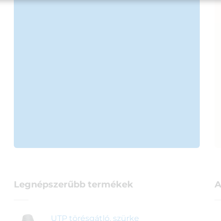
Legnépszerűbb termékek
A
UTP törésgátló, szürke