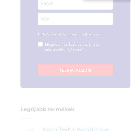
Hírlevelünkről bármikor leiratkozhatsz.
Elfogadom az
ÁSZF
-ben található
adatkezelési tájékoztatót.
FELIRATKOZOM
Legújabb termékek
Xiaomi Redmi Buds 8 Active