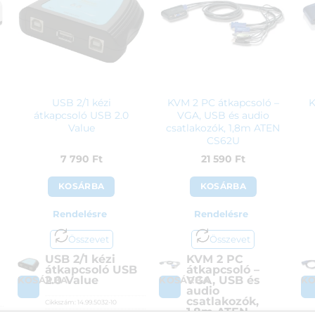
USB 2/1 kézi
KVM 2 PC átkapcsoló –
K
átkapcsoló USB 2.0
VGA, USB és audio
Value
csatlakozók, 1,8m ATEN
CS62U
7 790
Ft
21 590
Ft
KOSÁRBA
KOSÁRBA
Rendelésre
Rendelésre
Összevet
Összevet
USB 2/1 kézi
KVM 2 PC
átkapcsoló USB
átkapcsoló –
2.0 Value
VGA, USB és
KOSÁRBA
KOSÁRBA
K
audio
csatlakozók,
Cikkszám:
14.99.5032-10
1,8m ATEN