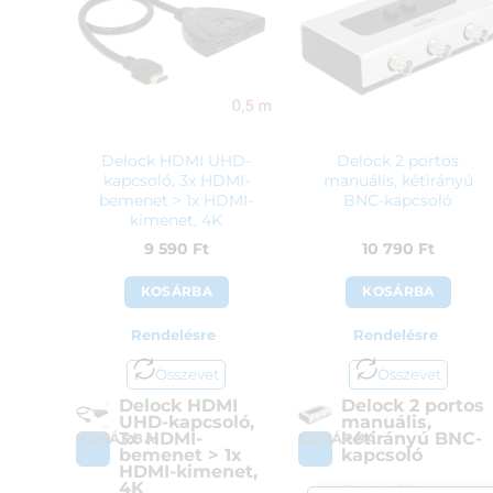
Delock HDMI UHD-
Delock 2 portos
kapcsoló, 3x HDMI-
manuális, kétirányú
bemenet > 1x HDMI-
BNC-kapcsoló
kimenet, 4K
9 590
Ft
10 790
Ft
KOSÁRBA
KOSÁRBA
Rendelésre
Rendelésre
Összevet
Összevet
Delock HDMI
Delock 2 portos
UHD-kapcsoló,
manuális,
3x HDMI-
kétirányú BNC-
KOSÁRBA
KOSÁRBA
bemenet > 1x
kapcsoló
HDMI-kimenet,
4K
Cikkszám:
87669