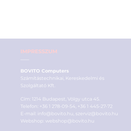
IMPRESSZUM
BOVITO Computers
Számítástechnikai, Kereskedelmi és
Szolgáltató Kft.
Cím: 1214 Budapest, Völgy utca 45.
Telefon:
+36 1 278-09-54
,
+36 1 445-27-72
E-mail:
info@bovito.hu
,
szerviz@bovito.hu
Webshop:
webshop@bovito.hu