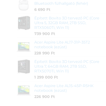
Bluetooth fülhallgató (fehér)
6 690
Ft
Épített Bovito 3D tervező PC (Core
Ultra 5, 32GB RAM, 2TB SSD,
RTX5060Ti, Win 11)
739 900
Ft
Acer Aspire Lite AL17-31P-35T2
notebook (ezüst)
228 990
Ft
Épített Bovito 3D tervező PC (Core
Ultra 7, 64GB RAM, 2TB SSD,
RTX5070Ti, Win 11)
1 299 000
Ft
Acer Aspire Lite AL15-45P-R5HK
notebook (ezüst)
226 900
Ft