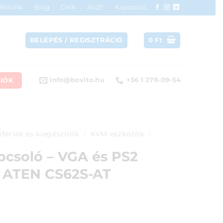
Rólunk
Blog
GYIK
ÁSZF
Kapcsolat
BELÉPÉS / REGISZTRÁCIÓ
0
Ft
IÓK
info@bovito.hu
+36 1 278-09-54
ifériák és kiegészítők
/
KVM eszközök
/
csoló – VGA és PS2
l ATEN CS62S-AT