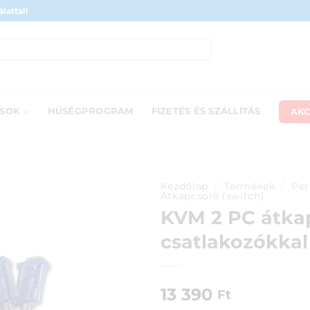
lattal!
AKC
ÁSOK
HŰSÉGPROGRAM
FIZETÉS ÉS SZÁLLÍTÁS
Kezdőlap
/
Termékek
/
Per
Átkapcsoló (switch)
KVM 2 PC átkap
csatlakozókka
13 390
Ft