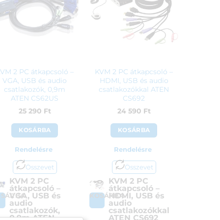
VM 2 PC átkapcsoló –
KVM 2 PC átkapcsoló –
VGA, USB és audio
HDMI, USB és audio
csatlakozók, 0,9m
csatlakozókkal ATEN
ATEN CS62US
CS692
25 290
Ft
24 590
Ft
KOSÁRBA
KOSÁRBA
Rendelésre
Rendelésre
Összevet
Összevet
KVM 2 PC
KVM 2 PC
átkapcsoló –
átkapcsoló –
VGA, USB és
HDMI, USB és
OSÁRBA
KOSÁRBA
audio
audio
csatlakozók,
csatlakozókkal
0,9m ATEN
ATEN CS692