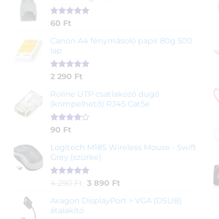
Értékelés
1
60
Ft
5.00
az 5-
ből,
Canon A4 fénymásoló papír 80g 500
értékelés
lap
alapján
Értékelés
2
2 290
Ft
5.00
az 5-
ből,
Roline UTP csatlakozó dugó
értékelés
(krimpelhető) RJ45 Cat5e
alapján
Értékelés
2
90
Ft
4.00
az
5-ből,
Logitech M185 Wireless Mouse - Swift
értékelés
Grey (szürke)
alapján
Értékelés
1
Original
Current
4 290
Ft
3 890
Ft
5.00
az 5-
price
price
ből,
Axagon DisplayPort > VGA (DSUB)
was:
is:
értékelés
átalakító
4
3
alapján