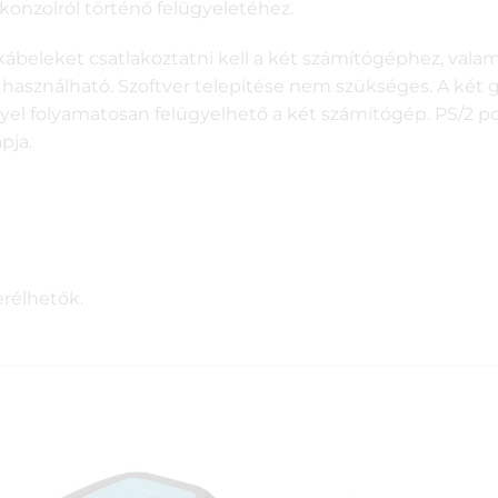
onzolról történő felügyeletéhez.
ábeleket csatlakoztatni kell a két számítógéphez, valami
 használható. Szoftver telepítése nem szükséges. A két g
lyel folyamatosan felügyelhető a két számítógép. PS/2 por
pja.
erélhetők.