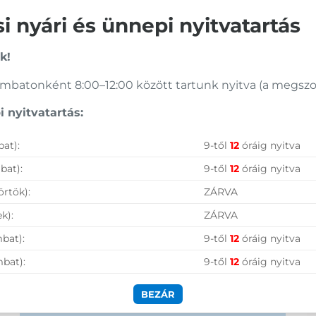
Kategória:
Átkapcsoló (switch)
CS62U
Gyártó:
Value
 nyári és ünnepi nyitvatartás
Garanciaidő:
24 hónap
Cikkszám:
CS62U
ÁFA:
27%
Kategória:
Átkapcsoló (switch)
k!
Azonosító:
36006
Gyártó:
Aten
Garanciaidő:
12 hónap
7 790
Ft
batonként 8:00–12:00 között tartunk nyitva (a megszoko
ÁFA:
27%
Azonosító:
5324
Vásárolj nálunk!
 nyitvatartás:
21 590
Ft
at):
9-től
12
óráig nyitva
Nagy raktárkészlet
bat):
9-től
12
óráig nyitva
Garanciavállalás
örtök):
ZÁRVA
Hűségprogram
k):
ZÁRVA
50 000 Ft felett ingyenes szállítás
bat):
9-től
12
óráig nyitva
Szolgáltatásaink vállalkozásoknak
mbat):
9-től
12
óráig nyitva
BEZÁR