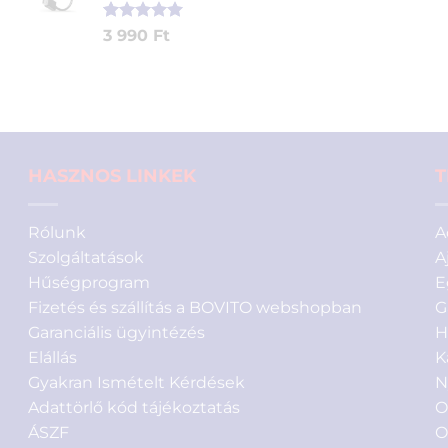
290 Ft.
890 Ft.
Értékelés
1
3 990
Ft
5.00
az 5-
ből,
értékelés
alapján
HASZNOS LINKEK
T
Rólunk
A
Szolgáltatások
A
Hűségprogram
E
Fizetés és szállítás a BOVITO webshopban
G
Garanciális ügyintézés
H
Elállás
K
Gyakran Ismételt Kérdések
N
Adattörlő kód tájékoztatás
O
ÁSZF
O