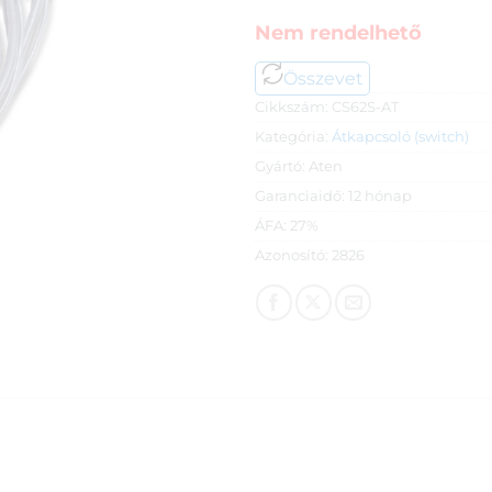
Nem rendelhető
Összevet
Cikkszám:
CS62S-AT
Kategória:
Átkapcsoló (switch)
Gyártó:
Aten
Garanciaidő:
12 hónap
ÁFA:
27%
Azonosító:
2826