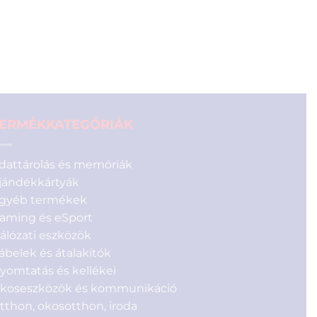
1
990 Ft.
990 Ft.
ERMÉKKATEGÓRIÁK
dattárolás és memóriák
jándékkártyák
gyéb termékek
aming és eSport
álózati eszközök
ábelek és átalakítók
yomtatás és kellékei
koseszközök és kommunikáció
tthon, okosotthon, iroda