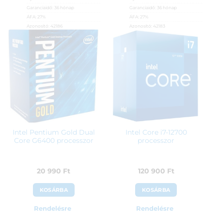
Garanciaidő:
36 hónap
Garanciaidő:
36 hónap
ÁFA:
27%
ÁFA:
27%
Azonosító:
42186
Azonosító:
42183
167 900
Ft
69 900
Ft
Intel Pentium Gold Dual
Intel Core i7-12700
Core G6400 processzor
processzor
20 990
Ft
120 900
Ft
KOSÁRBA
KOSÁRBA
Rendelésre
Rendelésre