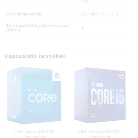
630
GPU frekvencia
350 MHz – 1,10 GHz
Támogatott kijelzők száma
3
(max.)
Kapcsolódó termékek
Intel Core i5-13400
Intel Core i5-10400F
processzor
processzor