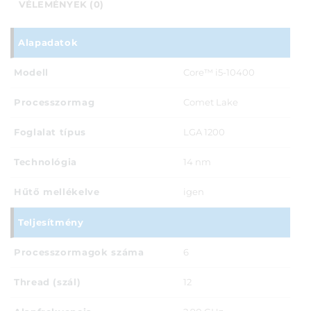
VÉLEMÉNYEK (0)
Alapadatok
Modell
Core™ i5-10400
Processzormag
Comet Lake
Foglalat típus
LGA 1200
Technológia
14 nm
Hűtő mellékelve
igen
Teljesítmény
Processzormagok száma
6
Thread (szál)
12