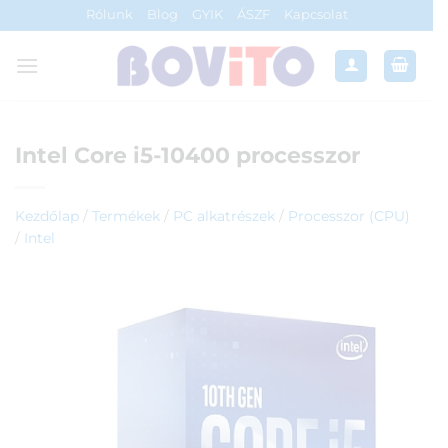
Skip
Rólunk
Blog
GYIK
ÁSZF
Kapcsolat
to
content
Intel Core i5-10400 processzor
Kezdőlap
/
Termékek
/
PC alkatrészek
/
Processzor (CPU)
/
Intel