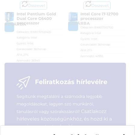
Összevet
Összevet
Intel Pentium Gold
Intel Core i7-12700
Dual Core G6400
processzor
processzor
KOSÁRBA
KOSÁRBA
Cikkszám:
BX8071512700
Cikkszám:
BX80701G6400
Kategória:
Intel
Kategória:
Intel
Gyártó:
Intel
Gyártó:
Intel
Garanciaidő:
36 hónap
Garanciaidő:
36 hónap
ÁFA:
27%
ÁFA:
27%
Azonosító:
42955
Azonosító:
38340
120 900
Ft
20 990
Ft
Feliratkozás hírlevélre
Segítünk megtalálni a számodra legjobb
megoldásokat, legyen szó munkáról,
Csatlakozz
tanulásról vagy szórakozásról!
hírleveles közösségünkhöz, és hozd ki a
maximumot a tech-világ
lehetőségeiből!