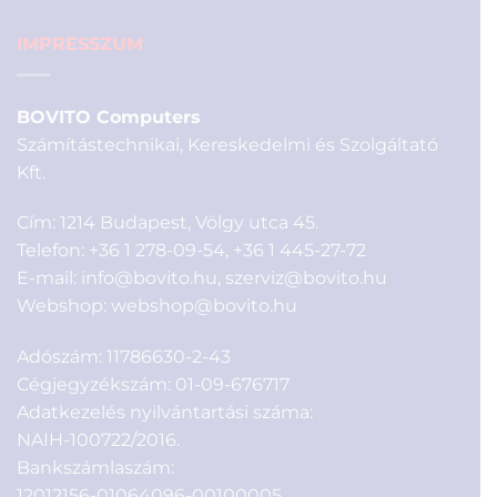
IMPRESSZUM
BOVITO Computers
Számítástechnikai, Kereskedelmi és Szolgáltató
Kft.
Cím: 1214 Budapest, Völgy utca 45.
Telefon:
+36 1 278-09-54
,
+36 1 445-27-72
E-mail:
info@bovito.hu
,
szerviz@bovito.hu
Webshop:
webshop@bovito.hu
Adószám: 11786630-2-43
Cégjegyzékszám: 01-09-676717
Adatkezelés nyilvántartási száma:
NAIH-100722/2016.
Bankszámlaszám:
12012156-01064096-00100005