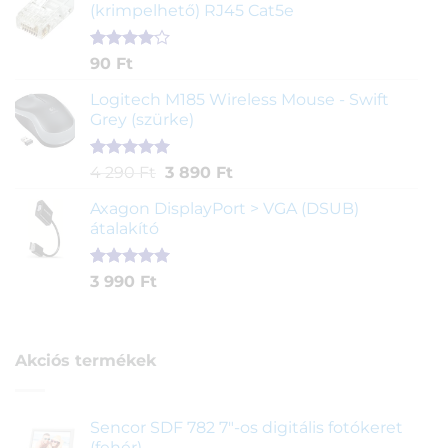
(krimpelhető) RJ45 Cat5e
alapján
Értékelés
2
90
Ft
4.00
az
5-ből,
Logitech M185 Wireless Mouse - Swift
értékelés
Grey (szürke)
alapján
Értékelés
1
Original
Current
4 290
Ft
3 890
Ft
5.00
az 5-
price
price
ből,
Axagon DisplayPort > VGA (DSUB)
was:
is:
értékelés
átalakító
4
3
alapján
290 Ft.
890 Ft.
Értékelés
1
3 990
Ft
5.00
az 5-
ből,
értékelés
alapján
Akciós termékek
Sencor SDF 782 7"-os digitális fotókeret
(fehér)