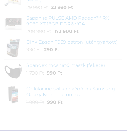
Original
Current
29 990
Ft
22 990
Ft
price
price
Sapphire PULSE AMD Radeon™ RX
was:
is:
9060 XT 16GB DDR6 VGA
29
22
Original
Current
209 990
Ft
173 900
Ft
990 Ft.
990 Ft.
price
price
Qink Epson T039 patron (utángyártott)
was:
is:
Original
Current
990
Ft
290
209
Ft
173
price
price
990 Ft.
900 Ft.
was:
is:
Spandex mosható maszk (fekete)
990 Ft.
290 Ft.
Original
Current
1 790
Ft
990
Ft
price
price
was:
is:
Cellularline szilikon védőtok Samsung
1
990 Ft.
Galaxy Note telefonhoz
790 Ft.
Original
Current
1 990
Ft
990
Ft
price
price
was:
is:
1
990 Ft.
990 Ft.