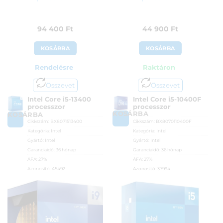
94 400
Ft
44 900
Ft
KOSÁRBA
KOSÁRBA
Rendelésre
Raktáron
Összevet
Összevet
Intel Core i5-13400
Intel Core i5-10400F
processzor
processzor
KOSÁRBA
KOSÁRBA
Cikkszám:
BX8071513400
Cikkszám:
BX8070110400F
Kategória:
Intel
Kategória:
Intel
Gyártó:
Intel
Gyártó:
Intel
Garanciaidő:
36 hónap
Garanciaidő:
36 hónap
ÁFA:
27%
ÁFA:
27%
Azonosító:
45492
Azonosító:
37994
94 400
Ft
44 900
Ft