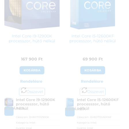
Intel Core i9-12900K
Intel Core i5-12600KF
processzor, hűtő nélkül
processzor, hűtő nélkül
167 900
Ft
69 900
Ft
KOSÁRBA
KOSÁRBA
Rendelésre
Rendelésre
Összevet
Összevet
Intel Core i9-12900K
Intel Core i5-12600KF
processzor, hűtő
processzor, hűtő
KOSÁRBA
nélkül
nélkül
KOSÁRBA
Cikkszám:
BX8071512900K
Cikkszám:
BX8071512600KF
Kategória:
Intel
Kategória:
Intel
Gyártó:
Intel
Gyártó:
Intel