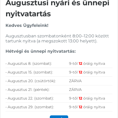
Augusztusi nyári és ünnepi
nyitvatartás
Kedves Ügyfeleink!
Augusztusban szombatonként 8:00–12:00 között
tartunk nyitva (a megszokott 13:00 helyett).
Hírlevelünkről bármikor leiratkozhatsz.
Hétvégi és ünnepi nyitvatartás:
Elfogadom az
ÁSZF
-ben található
adatkezelési tájékoztatót.
• Augusztus 8. (szombat):
9-től
12
óráig nyitva
• Augusztus 15. (szombat):
9-től
12
óráig nyitva
FELIRATKOZOM
• Augusztus 20. (csütörtök):
ZÁRVA
• Augusztus 21. (péntek):
ZÁRVA
• Augusztus 22. (szombat):
9-től
12
óráig nyitva
• Augusztus 29. (szombat):
9-től
12
óráig nyitva