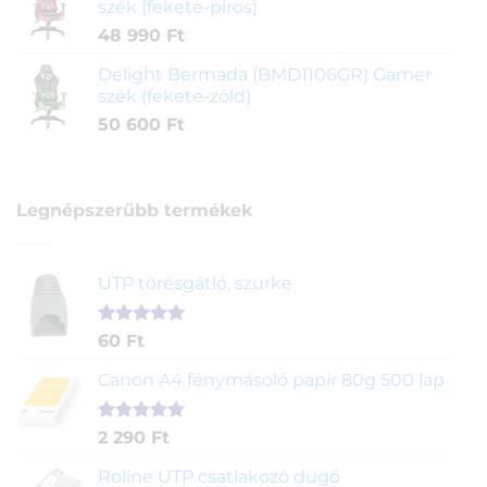
szék (fekete-piros)
48 990
Ft
Delight Bermada (BMD1106GR) Gamer
szék (fekete-zöld)
50 600
Ft
Legnépszerűbb termékek
UTP törésgátló, szürke
Értékelés
1
60
Ft
5.00
az 5-
ből,
Canon A4 fénymásoló papír 80g 500 lap
értékelés
alapján
Értékelés
2
2 290
Ft
5.00
az 5-
ből,
Roline UTP csatlakozó dugó
értékelés