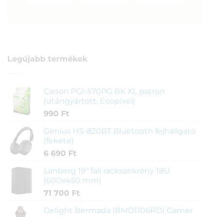
Legújabb termékek
Canon PGI-570PG BK XL patron
(utángyártott, Ecopixel)
990
Ft
Genius HS-820BT Bluetooth fejhallgató
(fekete)
6 690
Ft
Lanberg 19" fali rackszekrény 18U
(600x450 mm)
71 700
Ft
Delight Bermada (BMD1106RD) Gamer