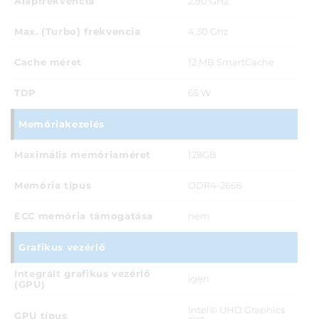
Alapfrekvencia
2.90 GHz
Max. (Turbo) frekvencia
4.30 Ghz
Cache méret
12 MB SmartCache
TDP
65 W
Memóriakezelés
Maximális memóriaméret
128GB
Memória típus
DDR4-2666
ECC memória támogatása
nem
Grafikus vezérlő
Integrált grafikus vezérlő
igen
(GPU)
Intel© UHD Graphics
GPU típus