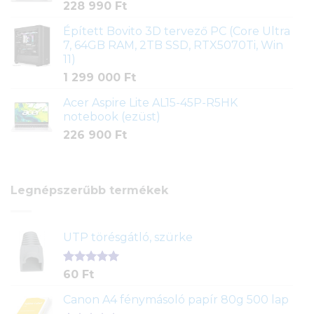
228 990
Ft
Épített Bovito 3D tervező PC (Core Ultra
7, 64GB RAM, 2TB SSD, RTX5070Ti, Win
11)
1 299 000
Ft
Acer Aspire Lite AL15-45P-R5HK
notebook (ezüst)
226 900
Ft
Legnépszerűbb termékek
UTP törésgátló, szürke
Értékelés
1
60
Ft
5.00
az 5-
ből,
Canon A4 fénymásoló papír 80g 500 lap
értékelés