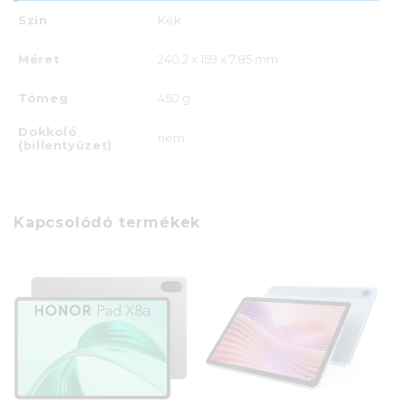
Szín
Kék
Méret
240,2 x 159 x 7,85 mm
Tömeg
450 g
Dokkoló
nem
(billentyűzet)
Kapcsolódó termékek