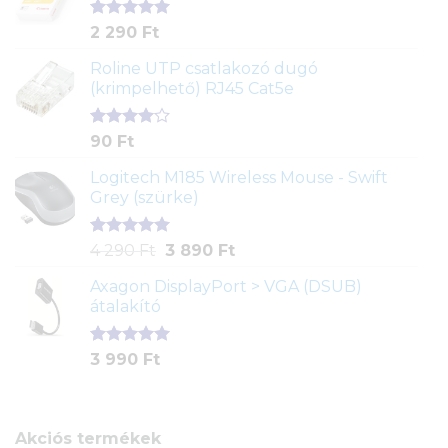
alapján
Értékelés
2
2 290
Ft
5.00
az 5-
ből,
Roline UTP csatlakozó dugó
értékelés
(krimpelhető) RJ45 Cat5e
alapján
Értékelés
2
90
Ft
4.00
az
5-ből,
Logitech M185 Wireless Mouse - Swift
értékelés
Grey (szürke)
alapján
Értékelés
1
Original
Current
4 290
Ft
3 890
Ft
5.00
az 5-
price
price
ből,
Axagon DisplayPort > VGA (DSUB)
was:
is:
értékelés
átalakító
4
3
alapján
290 Ft.
890 Ft.
Értékelés
1
3 990
Ft
5.00
az 5-
ből,
értékelés
alapján
Akciós termékek