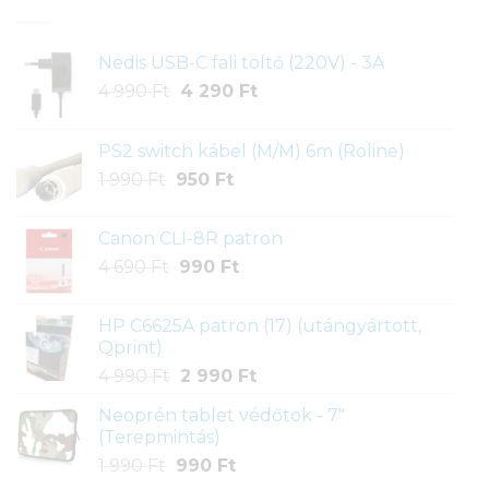
Nedis USB-C fali töltő (220V) - 3A
Original
Current
4 990
Ft
4 290
Ft
price
price
was:
is:
PS2 switch kábel (M/M) 6m (Roline)
4
4
Original
Current
1 990
Ft
950
Ft
990 Ft.
290 Ft.
price
price
was:
is:
Canon CLI-8R patron
1
950 Ft.
Original
Current
4 690
Ft
990
Ft
990 Ft.
price
price
was:
is:
HP C6625A patron (17) (utángyártott,
4
990 Ft.
Qprint)
690 Ft.
Original
Current
4 990
Ft
2 990
Ft
price
price
Neoprén tablet védőtok - 7"
was:
is:
(Terepmintás)
4
2
Original
Current
1 990
Ft
990
Ft
990 Ft.
990 Ft.
price
price