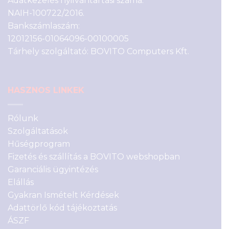
Adatkezelés nyilvántartási száma:
NAIH-100722/2016.
Bankszámlaszám:
12012156-01064096-00100005
Tárhely szolgáltató: BOVITO Computers Kft.
HASZNOS LINKEK
Rólunk
Szolgáltatások
Hűségprogram
Fizetés és szállítás a BOVITO webshopban
Garanciális ügyintézés
Elállás
Gyakran Ismételt Kérdések
Adattörlő kód tájékoztatás
ÁSZF