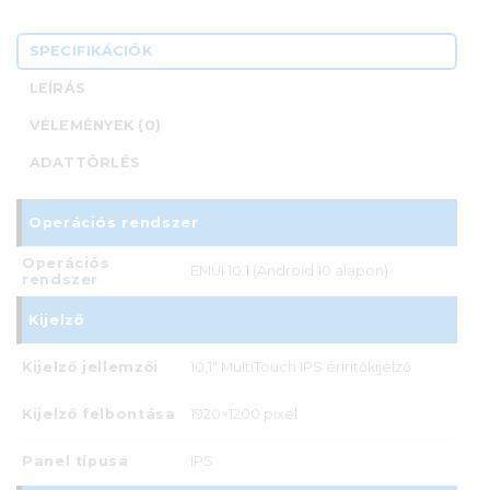
SPECIFIKÁCIÓK
LEÍRÁS
VÉLEMÉNYEK (0)
ADATTÖRLÉS
Operációs rendszer
Operációs
EMUI 10.1 (Android 10 alapon)
rendszer
Kijelző
Kijelző jellemzői
10,1" MultiTouch IPS érintőkijelző
Kijelző felbontása
1920×1200 pixel
Panel típusa
IPS