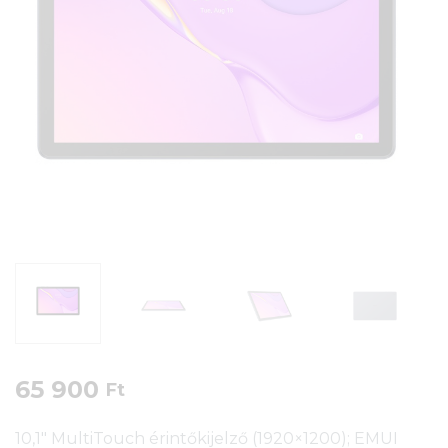
65 900
Ft
10,1″ MultiTouch érintőkijelző (1920×1200); EMUI