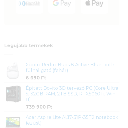
Legújabb termékek
Xiaomi Redmi Buds 8 Active Bluetooth
fülhallgató (fehér)
6 690
Ft
Épített Bovito 3D tervező PC (Core Ultra
5, 32GB RAM, 2TB SSD, RTX5060Ti, Win
11)
739 900
Ft
Acer Aspire Lite AL17-31P-35T2 notebook
(ezüst)