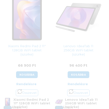
Garanciaidő:
24 hónap
Garanciaidő:
24 hónap
ÁFA:
27%
ÁFA:
27%
Azonosító:
56373
Azonosító:
54556
58 500
Ft
74 990
Ft
Xiaomi Redmi Pad 2 11″
Lenovo IdeaTab 11
128GB WiFi tablet
256GB WiFi tablet
(szürke)
(szürke)
66 900
Ft
96 400
Ft
KOSÁRBA
KOSÁRBA
Rendelésre
Rendelésre
Összevet
Összevet
Xiaomi Redmi Pad 2
Lenovo IdeaTab 11
11″ 128GB WiFi tablet
256GB WiFi tablet
(szürke)
(szürke)
KOSÁRBA
KOSÁRBA