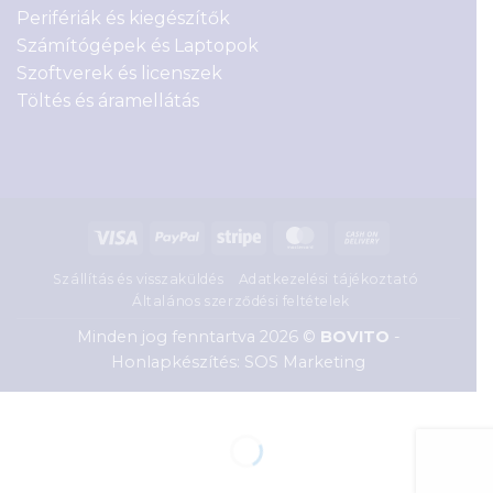
Perifériák és kiegészítők
Számítógépek és Laptopok
Szoftverek és licenszek
Töltés és áramellátás
Visa
PayPal
Stripe
MasterCard
Cash
On
Szállítás és visszaküldés
Adatkezelési tájékoztató
Delivery
Általános szerződési feltételek
Minden jog fenntartva 2026 ©
BOVITO
-
Honlapkészítés: SOS Marketing