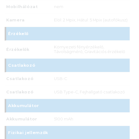
Mobilhálózat
nem
Kamera
Elöl: 2 Mpix, Hátul: 5 Mpix (autofókusz)
Érzékelő
Környezeti fényérzékelő,
Érzékelők
Távolságmérő, Gravitációs érzékelő
Csatlakozó
Csatlakozó
USB-C
Csatlakozó
USB Type-C, Fejhallgató csatlakozó
Akkumulátor
Akkumulátor
5100 mAh
Fizikai jellemzők