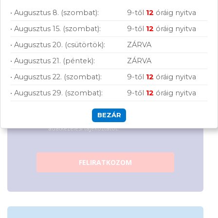
hírleveles közösségünkhöz, és hozd ki a
• Augusztus 8. (szombat):
9-től
12
óráig nyitva
maximumot a tech-világ lehetőségeiből!
• Augusztus 15. (szombat):
9-től
12
óráig nyitva
• Augusztus 20. (csütörtök):
ZÁRVA
• Augusztus 21. (péntek):
ZÁRVA
• Augusztus 22. (szombat):
9-től
12
óráig nyitva
• Augusztus 29. (szombat):
9-től
12
óráig nyitva
Hírlevelünkről bármikor leiratkozhatsz.
BEZÁR
Elfogadom az
ÁSZF
-ben található
adatkezelési tájékoztatót.
FELIRATKOZOM