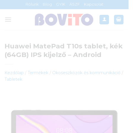
Skip
Rólunk
Blog
GYIK
ÁSZF
Kapcsolat
to
content
Huawei MatePad T10s tablet, kék
(64GB) IPS kijelző – Android
Kezdőlap
/
Termékek
/
Okoseszközök és kommunikáció
/
Tabletek