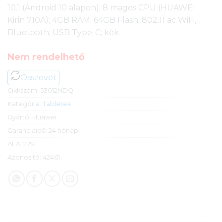
10.1 (Android 10 alapon); 8 magos CPU (HUAWEI
Kirin 710A); 4GB RAM; 64GB Flash; 802.11 ac WiFi,
Bluetooth; USB Type-C; kék
Nem rendelhető
Összevet
Cikkszám:
53012NDQ
Kategória:
Tabletek
Gyártó:
Huawei
Garanciaidő:
24 hónap
ÁFA:
27%
Azonosító:
42461