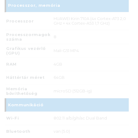
Processzor, memória
HUAWEI Kirin 710A (4x Cortex-A73 2,0
Processzor
GHz + 4x Cortex-A53 1,7 GHz)
Processzormagok
8
száma
Grafikus vezérlő
Mali-G51 MP4
(GPU)
RAM
4GB
Háttértár méret
64GB
Memória
microSD (512GB-ig)
bővíthetőség
Kommunikáció
Wi-Fi
802.11 a/b/g/n/ac Dual Band
Bluetooth
van (5.0)