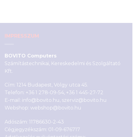
was:
is:
1
990 Ft.
990 Ft.
IMPRESSZUM
BOVITO Computers
Számítástechnikai, Kereskedelmi és Szolgáltató
Kft.
Cím: 1214 Budapest, Völgy utca 45.
Telefon:
+36 1 278-09-54
,
+36 1 445-27-72
E-mail:
info@bovito.hu
,
szerviz@bovito.hu
Webshop:
webshop@bovito.hu
Adószám: 11786630-2-43
Cégjegyzékszám: 01-09-676717