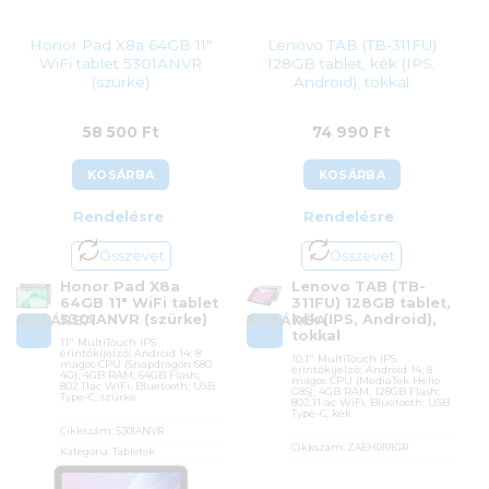
Honor Pad X8a 64GB 11″
Lenovo TAB (TB-311FU)
WiFi tablet 5301ANVR
128GB tablet, kék (IPS,
(szürke)
Android), tokkal
58 500
Ft
74 990
Ft
KOSÁRBA
KOSÁRBA
Rendelésre
Rendelésre
Összevet
Összevet
Honor Pad X8a
Lenovo TAB (TB-
64GB 11″ WiFi tablet
311FU) 128GB tablet,
5301ANVR (szürke)
kék (IPS, Android),
KOSÁRBA
KOSÁRBA
tokkal
11″ MultiTouch IPS
érintőkijelző; Android 14; 8
10,1″ MultiTouch IPS
magos CPU (Snapdragon 680
érintőkijelző; Android 14; 8
4G); 4GB RAM; 64GB Flash;
magos CPU (MediaTek Helio
802.11ac WiFi, Bluetooth; USB
G85); 4GB RAM; 128GB Flash;
Type-C, szürke
802.11 ac WiFi, Bluetooth; USB
Type-C, kék
Cikkszám:
5301ANVR
Cikkszám:
ZAEH0191GR
Kategória:
Tabletek
Kategória:
Tabletek
Gyártó:
Honor
Gyártó:
Lenovo