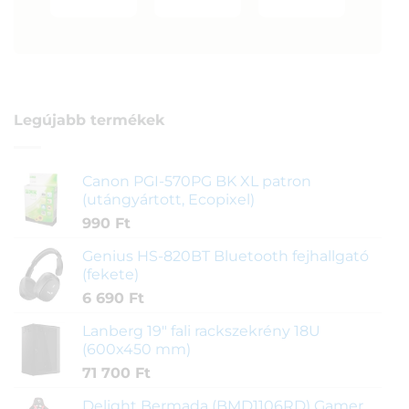
Legújabb termékek
Canon PGI-570PG BK XL patron
(utángyártott, Ecopixel)
990
Ft
Genius HS-820BT Bluetooth fejhallgató
(fekete)
6 690
Ft
Lanberg 19" fali rackszekrény 18U
(600x450 mm)
71 700
Ft
Delight Bermada (BMD1106RD) Gamer