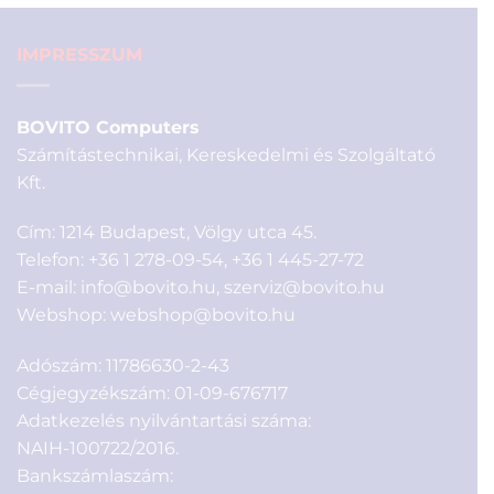
IMPRESSZUM
BOVITO Computers
Számítástechnikai, Kereskedelmi és Szolgáltató
Kft.
Cím: 1214 Budapest, Völgy utca 45.
Telefon:
+36 1 278-09-54
,
+36 1 445-27-72
E-mail:
info@bovito.hu
,
szerviz@bovito.hu
Webshop:
webshop@bovito.hu
Adószám: 11786630-2-43
Cégjegyzékszám: 01-09-676717
Adatkezelés nyilvántartási száma:
NAIH-100722/2016.
Bankszámlaszám: