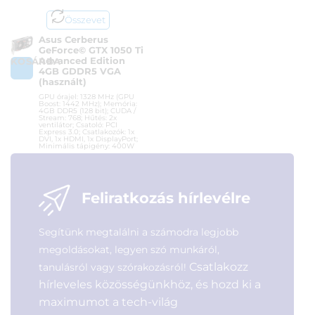
Összevet
Asus Cerberus
GeForce© GTX 1050 Ti
Advanced Edition
KOSÁRBA
4GB GDDR5 VGA
(használt)
GPU órajel: 1328 MHz (GPU
Boost: 1442 MHz); Memória:
4GB DDR5 (128 bit); CUDA /
Stream: 768; Hűtés: 2x
ventilátor; Csatoló: PCI
Express 3.0; Csatlakozók: 1x
DVI, 1x HDMI, 1x DisplayPort;
Minimális tápigény: 400W
Cikkszám:
CERBERUS-GTX1050TI-
A4G (2)
Kategória:
Videokártyák
Feliratkozás hírlevélre
Gyártó:
Asus
Garanciaidő:
12 hónap
Segítünk megtalálni a számodra legjobb
ÁFA:
0%
Azonosító:
56389
megoldásokat, legyen szó munkáról,
18 900
Ft
Csatlakozz
tanulásról vagy szórakozásról!
hírleveles közösségünkhöz, és hozd ki a
maximumot a tech-világ