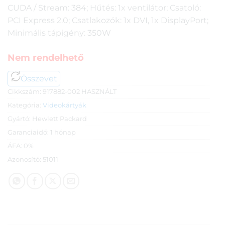
CUDA / Stream: 384; Hűtés: 1x ventilátor; Csatoló:
PCI Express 2.0; Csatlakozók: 1x DVI, 1x DisplayPort;
Minimális tápigény: 350W
Nem rendelhető
Összevet
Cikkszám:
917882-002 HASZNÁLT
Kategória:
Videokártyák
Gyártó:
Hewlett Packard
Garanciaidő:
1 hónap
ÁFA:
0%
Azonosító:
51011