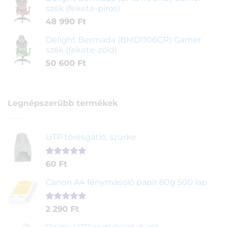
szék (fekete-piros)
48 990
Ft
Delight Bermada (BMD1106GR) Gamer
szék (fekete-zöld)
50 600
Ft
Legnépszerűbb termékek
UTP törésgátló, szürke
Értékelés
1
60
Ft
5.00
az 5-
ből,
Canon A4 fénymásoló papír 80g 500 lap
értékelés
alapján
Értékelés
2
2 290
Ft
5.00
az 5-
ből,