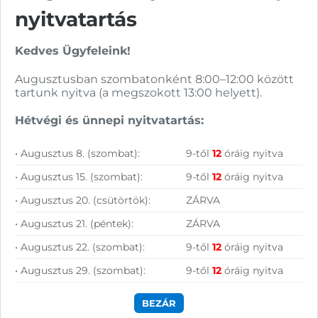
Vásárolj nálunk!
nyitvatartás
Nagy raktárkészlet
Kedves Ügyfeleink!
Garanciavállalás
Augusztusban szombatonként 8:00–12:00 között
tartunk nyitva (a megszokott 13:00 helyett).
Hűségprogram
Hétvégi és ünnepi nyitvatartás:
50 000 Ft felett ingyenes szállítás
• Augusztus 8. (szombat):
9-től
12
óráig nyitva
Szolgáltatásaink vállalkozásoknak
• Augusztus 15. (szombat):
9-től
12
óráig nyitva
• Augusztus 20. (csütörtök):
ZÁRVA
• Augusztus 21. (péntek):
ZÁRVA
• Augusztus 22. (szombat):
9-től
12
óráig nyitva
• Augusztus 29. (szombat):
9-től
12
óráig nyitva
BEZÁR