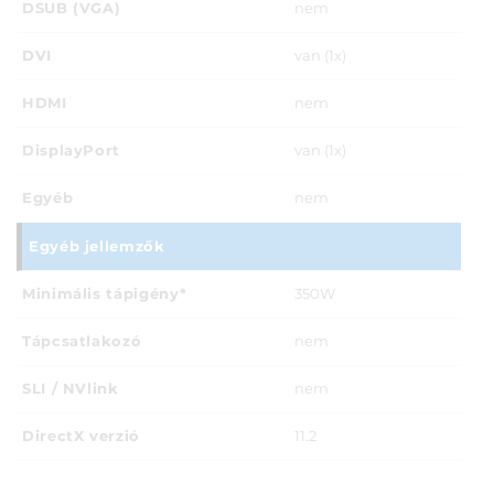
DSUB (VGA)
nem
DVI
van (1x)
HDMI
nem
DisplayPort
van (1x)
Egyéb
nem
Egyéb jellemzők
Minimális tápigény*
350W
Tápcsatlakozó
nem
SLI / NVlink
nem
DirectX verzió
11.2