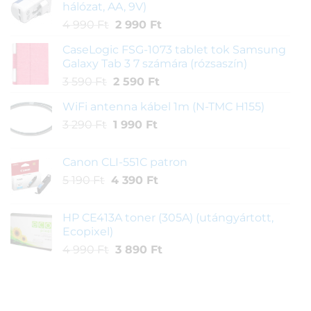
hálózat, AA, 9V)
Original
Current
4 990
Ft
2 990
Ft
price
price
CaseLogic FSG-1073 tablet tok Samsung
was:
is:
Galaxy Tab 3 7 számára (rózsaszín)
4
2
Original
Current
3 590
Ft
2 590
Ft
990 Ft.
990 Ft.
price
price
WiFi antenna kábel 1m (N-TMC H155)
was:
is:
Original
Current
3 290
Ft
3
1 990
Ft
2
price
price
590 Ft.
590 Ft.
was:
is:
Canon CLI-551C patron
3
1
Original
Current
5 190
Ft
4 390
Ft
290 Ft.
990 Ft.
price
price
was:
is:
HP CE413A toner (305A) (utángyártott,
5
4
Ecopixel)
190 Ft.
390 Ft.
Original
Current
4 990
Ft
3 890
Ft
price
price
was:
is:
4
3
990 Ft.
890 Ft.