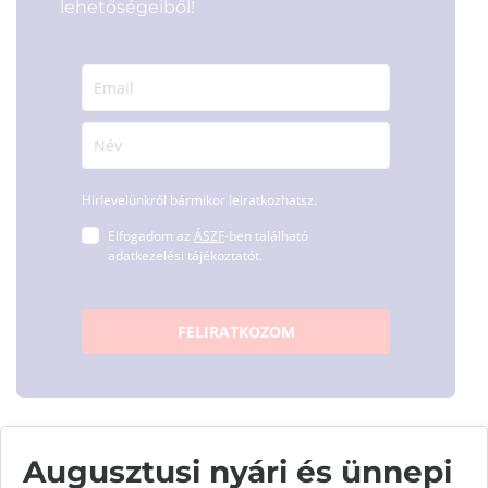
lehetőségeiből!
Hírlevelünkről bármikor leiratkozhatsz.
Elfogadom az
ÁSZF
-ben található
adatkezelési tájékoztatót.
FELIRATKOZOM
Augusztusi nyári és ünnepi