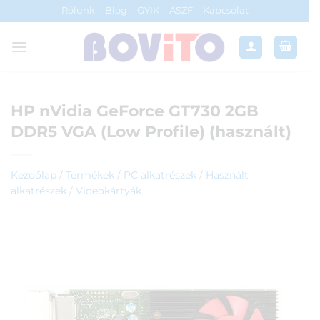
Skip
Rólunk
Blog
GYIK
ÁSZF
Kapcsolat
to
content
HP nVidia GeForce GT730 2GB
DDR5 VGA (Low Profile) (használt)
Kezdőlap
/
Termékek
/
PC alkatrészek
/
Használt
alkatrészek
/
Videokártyák