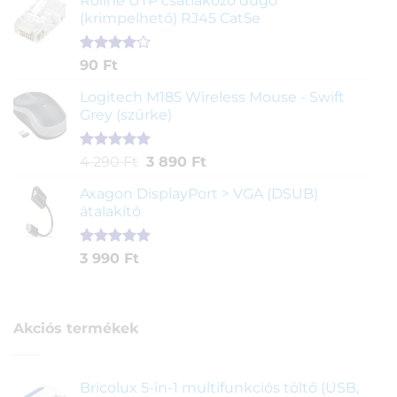
Roline UTP csatlakozó dugó
értékelés
(krimpelhető) RJ45 Cat5e
alapján
Értékelés
2
90
Ft
4.00
az
5-ből,
Logitech M185 Wireless Mouse - Swift
értékelés
Grey (szürke)
alapján
Értékelés
1
Original
Current
4 290
Ft
3 890
Ft
5.00
az 5-
price
price
ből,
Axagon DisplayPort > VGA (DSUB)
was:
is:
értékelés
átalakító
4
3
alapján
290 Ft.
890 Ft.
Értékelés
1
3 990
Ft
5.00
az 5-
ből,
értékelés
alapján
Akciós termékek
Bricolux 5-in-1 multifunkciós töltő (USB,