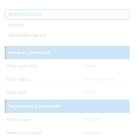
SPECIFIKÁCIÓK
LEÍRÁS
VÉLEMÉNYEK (0)
Hardver jellemzők
Chip gyártója
nVidia
Chip típus
GeForce GT 730
Chip kód
GK107
Teljesítmény jellemzők
GPU órajel
902 MHz
Memória órajel
5010 MHz