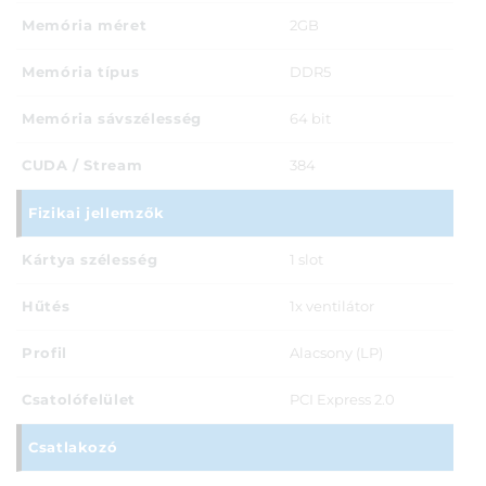
Memória méret
2GB
Memória típus
DDR5
Memória sávszélesség
64 bit
CUDA / Stream
384
Fizikai jellemzők
Kártya szélesség
1 slot
Hűtés
1x ventilátor
Profil
Alacsony (LP)
Csatolófelület
PCI Express 2.0
Csatlakozó