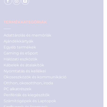
TERMÉKKATEGÓRIÁK
Adattárolás és memóriák
Ajándékkártyák
Egyéb termékek
Gaming és eSport
Hálózati eszközök
Kábelek és átalakítók
Nyomtatás és kellékei
Okoseszközök és kommunikáció
Otthon, okosotthon, iroda
PC alkatrészek
Perifériák és kiegészítők
Számítógépek és Laptopok
Szoftverek és licenszek