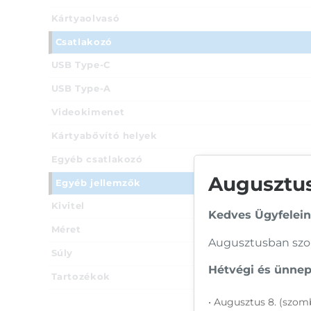
Kártyaolvasó
Csatlakozó
USB Type-C
USB Type-A
Videokimenet
Kártyabővító helyek
Egyéb csatlakozó
Augusztusi
Egyéb jellemzők
Kivitel
Kedves Ügyfelein
Méret
Augusztusban szom
Súly
Hétvégi és ünnepi
Tartozékok
• Augusztus 8. (szomb