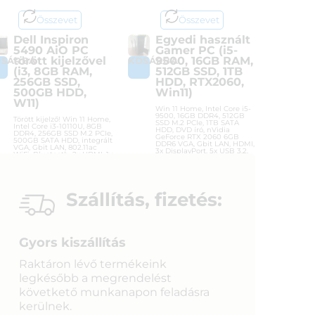
Összevet
Összevet
Dell Inspiron
Egyedi használt
5490 AiO PC
Gamer PC (i5-
törött kijelzővel
9500, 16GB RAM,
OSÁRBA
KOSÁRBA
(i3, 8GB RAM,
512GB SSD, 1TB
256GB SSD,
HDD, RTX2060,
500GB HDD,
Win11)
W11)
Win 11 Home, Intel Core i5-
9500, 16GB DDR4, 512GB
Törött kijelző! Win 11 Home,
SSD M.2 PCIe, 1TB SATA
Intel Core i3-10110U, 8GB
HDD, DVD író, nVidia
DDR4, 256GB SSD M.2 PCIe,
GeForce RTX 2060 6GB
500GB SATA HDD, integrált
DDR6 VGA, Gbit LAN, HDMI,
VGA, Gbit LAN, 802.11ac
3x DisplayPort, 5x USB 3.2,
WiFi, Bluetooth, 2x HDMI, 1x
3x USB 2.0, Torony ház
USB-C, 3x USB 3.2, 1x USB
2.0, AiO PC
Cikkszám:
DEEPCOOL GAMER
PC HASZNÁLT
Cikkszám:
DELL INSPIRON 5490
Szállítás, fizetés:
AIO HASZNÁLT
Kategóriák:
Gamer PC-k
,
Gamer
PC-k
,
Használt számítógépek
Kategória:
Használt
számítógépek
Gyártó:
OEM gyártó
Gyártó:
Dell
Garanciaidő:
12 hónap
Gyors kiszállítás
Garanciaidő:
1 hónap
ÁFA:
0%
ÁFA:
0%
Raktáron lévő termékeink
Azonosító:
56388
Azonosító:
54990
legkésőbb a megrendelést
212 900
Ft
követkető munkanapon feladásra
40 000
Ft
kerülnek.