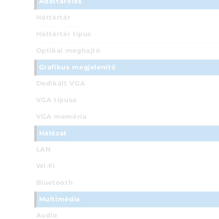
Adattárolás
Háttértár
Háttértár típus
Optikai meghajtó
Grafikus megjelenítő
Dedikált VGA
VGA típusa
VGA memória
Hálózat
LAN
Wi-Fi
Bluetooth
Multimédia
Audio