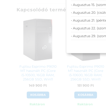
• Augusztus 15. (szom
Kapcsolódó termékek
• Augusztus 20. (csüt
• Augusztus 21. (pénte
• Augusztus 22. (szom
• Augusztus 29. (szo
Fujitsu Esprimo P9010
Fujitsu Esprimo P9010
MT használt PC (Core
MT használt PC (Core
i5-10500, 16GB RAM,
i5-10600, 16GB RAM,
256GB SSD, Win11
256GB SSD, Win11
Home)
Home)
149 900
Ft
151 900
Ft
KOSÁRBA
KOSÁRBA
Raktáron
Raktáron