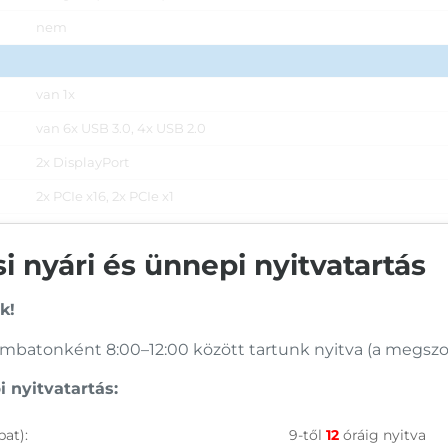
nem
van 1x
van 6x USB 3.0, 4x USB 2.0
2x DisplayPort
2x PCIe x16, 2x PCIe x1
2x audio Jack
 nyári és ünnepi nyitvatartás
Torony ház
k!
155 x 365,8 x 370,9 mm
batonként 8:00–12:00 között tartunk nyitva (a megszoko
9,86 kg
 nyitvatartás:
Tápkábel
at):
9-től
12
óráig nyitva