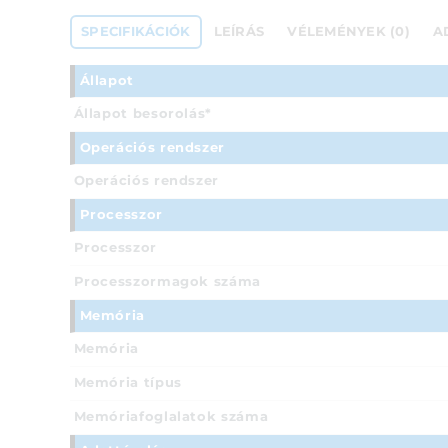
SPECIFIKÁCIÓK
LEÍRÁS
VÉLEMÉNYEK (0)
A
Állapot
Állapot besorolás*
Operációs rendszer
Operációs rendszer
Processzor
Processzor
Processzormagok száma
Memória
Memória
Memória típus
Memóriafoglalatok száma