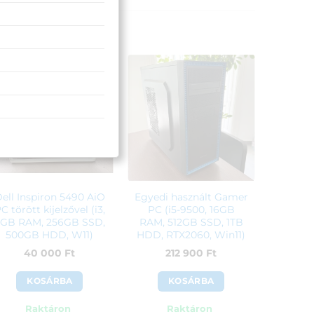
ell Inspiron 5490 AiO
Egyedi használt Gamer
C törött kijelzővel (i3,
PC (i5-9500, 16GB
GB RAM, 256GB SSD,
RAM, 512GB SSD, 1TB
500GB HDD, W11)
HDD, RTX2060, Win11)
40 000
Ft
212 900
Ft
KOSÁRBA
KOSÁRBA
Raktáron
Raktáron