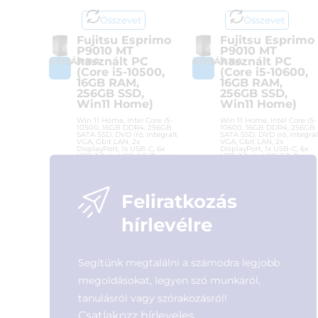
Összevet
Összevet
Fujitsu Esprimo
Fujitsu Esprimo
P9010 MT
P9010 MT
használt PC
használt PC
KOSÁRBA
KOSÁRBA
(Core i5-10500,
(Core i5-10600,
16GB RAM,
16GB RAM,
256GB SSD,
256GB SSD,
Win11 Home)
Win11 Home)
Win 11 Home, Intel Core i5-
Win 11 Home, Intel Core i5-
10500, 16GB DDR4, 256GB
10600, 16GB DDR4, 256GB
SATA SSD, DVD író, integrált
SATA SSD, DVD író, integrál
VGA, Gbit LAN, 2x
VGA, Gbit LAN, 2x
DisplayPort, 1x USB-C, 6x
DisplayPort, 1x USB-C, 6x
USB 3.2, 4x USB 2.0, Torony
USB 3.2, 4x USB 2.0, Torony
ház
ház
Cikkszám:
I5-
Cikkszám:
I5-
10500/16GB/256GB/DVDRW/W11
10600/16GB/256GB/DVDRW/W1
Feliratkozás
Kategória:
Használt
Kategória:
Használt
számítógépek
számítógépek
hírlevélre
Gyártó:
Fujitsu
Gyártó:
Fujitsu
Garanciaidő:
24 hónap
Garanciaidő:
24 hónap
ÁFA:
27%
ÁFA:
27%
Segítünk megtalálni a számodra legjobb
Azonosító:
56260
Azonosító:
56064
megoldásokat, legyen szó munkáról,
149 900
Ft
151 900
Ft
tanulásról vagy szórakozásról!
Csatlakozz hírleveles