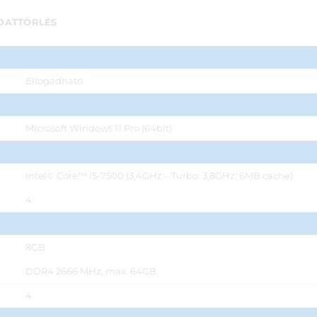
DATTÖRLÉS
Elfogadható
Microsoft Windows 11 Pro (64bit)
Intel© Core™ i5-7500 (3,4GHz – Turbo: 3,8GHz; 6MB cache)
4
8GB
DDR4 2666 MHz, max. 64GB
4