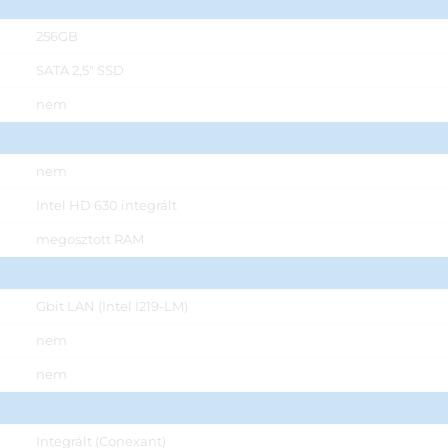
256GB
SATA 2,5" SSD
nem
nem
Intel HD 630 integrált
megosztott RAM
Gbit LAN (Intel I219-LM)
nem
nem
Integrált (Conexant)