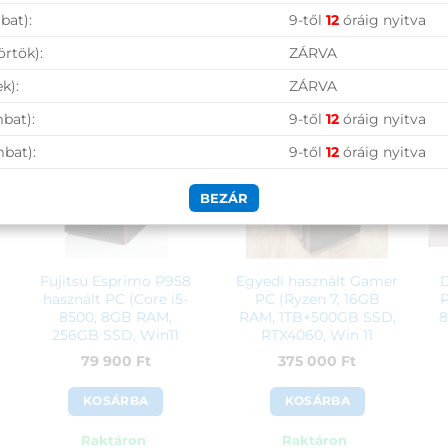
bat):
9-től
12
óráig nyitva
örtök):
ZÁRVA
k):
ZÁRVA
bat):
9-től
12
óráig nyitva
mbat):
9-től
12
óráig nyitva
BEZÁR
Fujitsu Esprimo P958
Egyedi használt Gamer
D
használt PC (Core i5-
PC (Ryzen 7, 16GB
P
8500, 8GB RAM,
RAM, 1TB+500GB SSD,
8
256GB SSD, Win11
RTX4060, Win 11
Home)
Home)
79 900
Ft
375 000
Ft
KOSÁRBA
KOSÁRBA
Raktáron
Raktáron