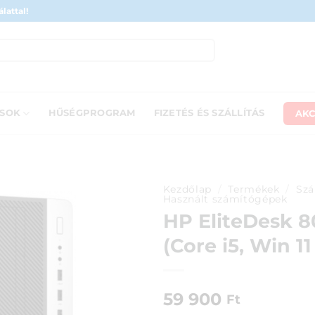
lattal!
AKC
ÁSOK
HŰSÉGPROGRAM
FIZETÉS ÉS SZÁLLÍTÁS
Kezdőlap
/
Termékek
/
Szá
Használt számítógépek
HP EliteDesk 8
(Core i5, Win 11
59 900
Ft