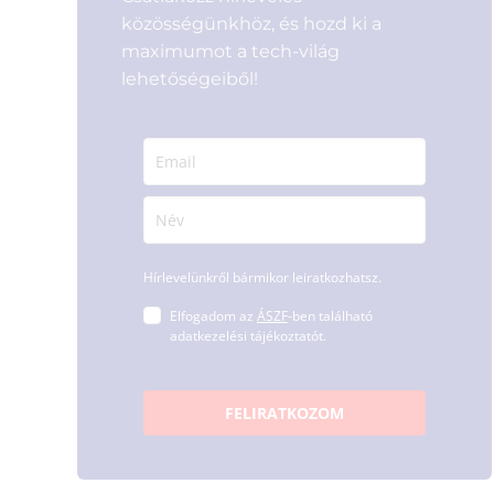
közösségünkhöz, és hozd ki a
maximumot a tech-világ
lehetőségeiből!
Hírlevelünkről bármikor leiratkozhatsz.
Elfogadom az
ÁSZF
-ben található
adatkezelési tájékoztatót.
FELIRATKOZOM