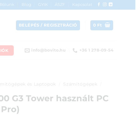
Rólunk
Blog
GYIK
ÁSZF
Kapcsolat
BELÉPÉS / REGISZTRÁCIÓ
0
Ft
IÓK
info@bovito.hu
+36 1 278-09-54
mítógépek és Laptopok
/
Számítógépek
/
00 G3 Tower használt PC
 Pro)