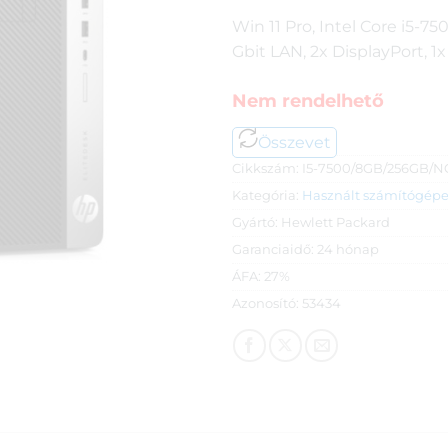
Win 11 Pro, Intel Core i5-
Gbit LAN, 2x DisplayPort, 1
Nem rendelhető
Összevet
Cikkszám:
I5-7500/8GB/256GB/
Kategória:
Használt számítógép
Gyártó:
Hewlett Packard
Garanciaidő:
24 hónap
ÁFA:
27%
Azonosító:
53434