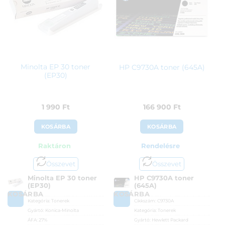
Minolta EP 30 toner
HP C9730A toner (645A)
(EP30)
1 990
Ft
166 900
Ft
KOSÁRBA
KOSÁRBA
Raktáron
Rendelésre
Összevet
Összevet
Minolta EP 30 toner
HP C9730A toner
(EP30)
(645A)
KOSÁRBA
KOSÁRBA
Kategória:
Tonerek
Cikkszám:
C9730A
Gyártó:
Konica-Minolta
Kategória:
Tonerek
ÁFA:
27%
Gyártó:
Hewlett Packard