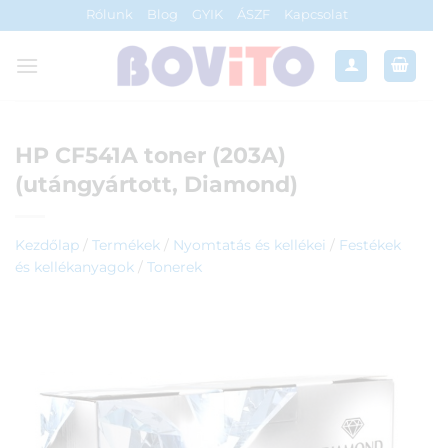
Skip
Rólunk
Blog
GYIK
ÁSZF
Kapcsolat
to
content
HP CF541A toner (203A)
(utángyártott, Diamond)
Kezdőlap
/
Termékek
/
Nyomtatás és kellékei
/
Festékek
és kellékanyagok
/
Tonerek