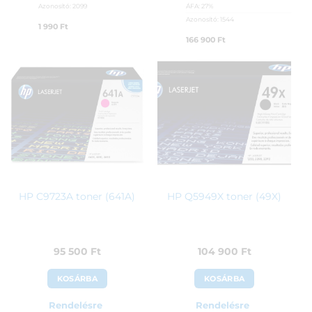
Azonosító:
2099
ÁFA:
27%
Azonosító:
1544
1 990
Ft
166 900
Ft
HP C9723A toner (641A)
HP Q5949X toner (49X)
95 500
Ft
104 900
Ft
KOSÁRBA
KOSÁRBA
Rendelésre
Rendelésre