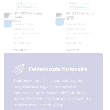
Összevet
Összevet
HP C9723A toner
HP Q5949X toner
(641A)
(49X)
KOSÁRBA
KOSÁRBA
Cikkszám:
C9723A
Cikkszám:
Q5949X
Kategória:
Tonerek
Kategória:
Tonerek
Gyártó:
Hewlett Packard
Gyártó:
Hewlett Packard
ÁFA:
27%
ÁFA:
27%
Azonosító:
1543
Azonosító:
1658
95 500
Ft
104 900
Ft
Feliratkozás hírlevélre
Segítünk megtalálni a számodra legjobb
megoldásokat, legyen szó munkáról,
Csatlakozz
tanulásról vagy szórakozásról!
hírleveles közösségünkhöz, és hozd ki a
maximumot a tech-világ