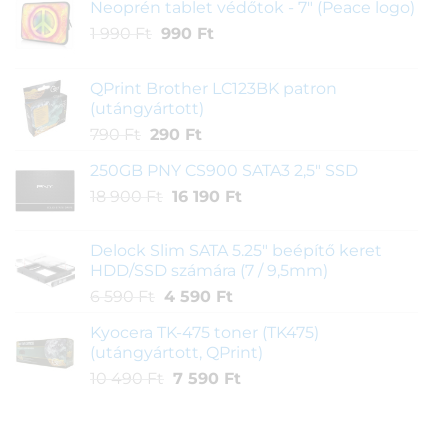
Neoprén tablet védőtok - 7" (Peace logo)
Original
Current
1 990
Ft
990
Ft
price
price
was:
is:
QPrint Brother LC123BK patron
1
990 Ft.
(utángyártott)
990 Ft.
Original
Current
790
Ft
290
Ft
price
price
250GB PNY CS900 SATA3 2,5" SSD
was:
is:
Original
Current
18 900
Ft
790 Ft.
16 190
290 Ft.
Ft
price
price
was:
is:
Delock Slim SATA 5.25" beépítő keret
18
16
HDD/SSD számára (7 / 9,5mm)
900 Ft.
190 Ft.
Original
Current
6 590
Ft
4 590
Ft
price
price
Kyocera TK-475 toner (TK475)
was:
is:
(utángyártott, QPrint)
6
4
Original
Current
10 490
Ft
7 590
Ft
590 Ft.
590 Ft.
price
price
was:
is:
10
7