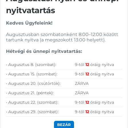
Vásárolj nálunk!
nyitvatartás
Nagy raktárkészlet
Kedves Ügyfeleink!
Garanciavállalás
Augusztusban szombatonként 8:00–12:00 között
tartunk nyitva (a megszokott 13:00 helyett).
Hűségprogram
Hétvégi és ünnepi nyitvatartás:
50 000 Ft felett ingyenes szállítás
Szolgáltatásaink vállalkozásoknak
• Augusztus 8. (szombat):
9-től
12
óráig nyitva
• Augusztus 15. (szombat):
9-től
12
óráig nyitva
• Augusztus 20. (csütörtök):
ZÁRVA
• Augusztus 21. (péntek):
ZÁRVA
• Augusztus 22. (szombat):
9-től
12
óráig nyitva
• Augusztus 29. (szombat):
9-től
12
óráig nyitva
BEZÁR