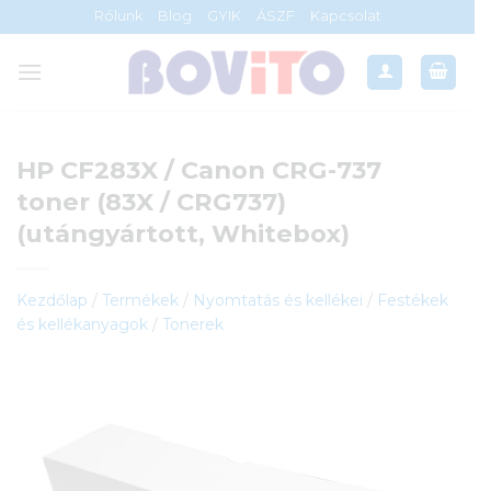
Skip
Rólunk
Blog
GYIK
ÁSZF
Kapcsolat
to
content
HP CF283X / Canon CRG-737
toner (83X / CRG737)
(utángyártott, Whitebox)
Kezdőlap
/
Termékek
/
Nyomtatás és kellékei
/
Festékek
és kellékanyagok
/
Tonerek