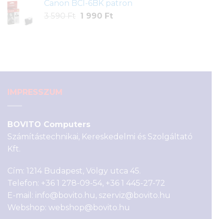
Canon BCI-6BK patron
1
990 Ft.
Original
Current
3 590
Ft
1 990
Ft
790 Ft.
price
price
was:
is:
3
1
590 Ft.
990 Ft.
IMPRESSZUM
BOVITO Computers
Számítástechnikai, Kereskedelmi és Szolgáltató
Kft.
Cím: 1214 Budapest, Völgy utca 45.
Telefon:
+36 1 278-09-54
,
+36 1 445-27-72
E-mail:
info@bovito.hu
,
szerviz@bovito.hu
Webshop:
webshop@bovito.hu