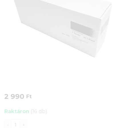
2 990
Ft
Raktáron
(16 db)
HP CF283X / Canon CRG-737 toner (83X / CRG737) (utá