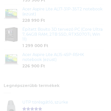
739 900
Ft
Acer Aspire Lite AL17-31P-35T2 notebook
(ezüst)
228 990
Ft
Épített Bovito 3D tervező PC (Core Ultra
7, 64GB RAM, 2TB SSD, RTX5070Ti, Win
11)
1 299 000
Ft
Acer Aspire Lite AL15-45P-R5HK
notebook (ezüst)
226 900
Ft
Legnépszerűbb termékek
UTP törésgátló, szürke