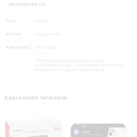
VÉLEMÉNYEK (0)
Szín
Fekete
Kivitel
Utángyártott
Kapacitás*
2400 oldal
A kellékanyagok kapacitása csupán
*
tájékoztató jellegű! A pontosabb definícióért
látogasson el a gyártó weboldalára.
Kapcsolódó termékek