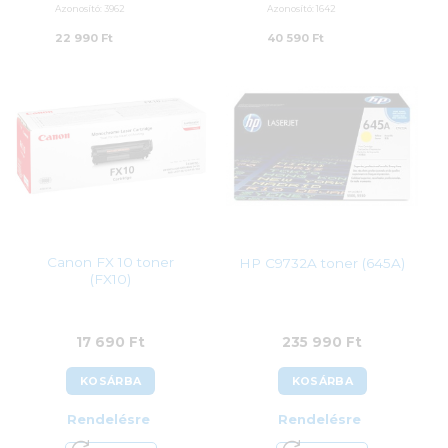
Azonosító:
3962
Azonosító:
1642
22 990
Ft
40 590
Ft
Canon FX 10 toner
HP C9732A toner (645A)
(FX10)
17 690
Ft
235 990
Ft
KOSÁRBA
KOSÁRBA
Rendelésre
Rendelésre