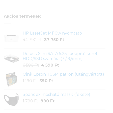
ből,
értékelés
alapján
Akciós termékek
HP LaserJet M110w nyomtató
Original
Current
44 790
Ft
37 750
Ft
price
price
was:
is:
Delock Slim SATA 5.25" beépítő keret
44
37
HDD/SSD számára (7 / 9,5mm)
790 Ft.
750 Ft.
Original
Current
6 590
Ft
4 590
Ft
price
price
Qink Epson T0614 patron (utángyártott)
was:
is:
Original
Current
1 190
Ft
590
6
Ft
4
price
price
590 Ft.
590 Ft.
was:
is:
Spandex mosható maszk (fekete)
1
590 Ft.
Original
Current
1 790
Ft
990
Ft
190 Ft.
price
price
was:
is: