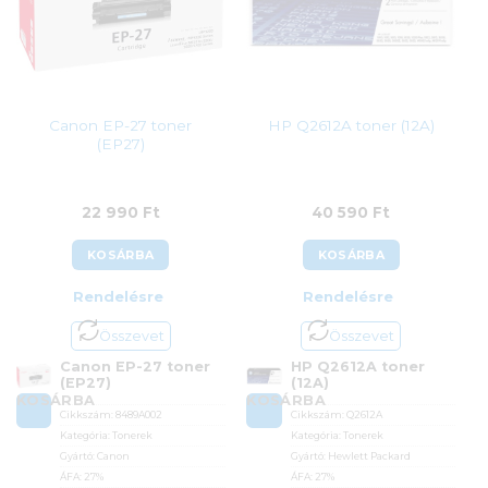
Canon EP-27 toner
HP Q2612A toner (12A)
(EP27)
22 990
Ft
40 590
Ft
KOSÁRBA
KOSÁRBA
Rendelésre
Rendelésre
Összevet
Összevet
Canon EP-27 toner
HP Q2612A toner
(EP27)
(12A)
KOSÁRBA
KOSÁRBA
Cikkszám:
8489A002
Cikkszám:
Q2612A
Kategória:
Tonerek
Kategória:
Tonerek
Gyártó:
Canon
Gyártó:
Hewlett Packard
ÁFA:
27%
ÁFA:
27%