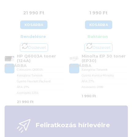
21 990
Ft
1 990
Ft
KOSÁRBA
KOSÁRBA
Rendelésre
Raktáron
Összevet
Összevet
HP Q6003A toner
Minolta EP 30 toner
(124A)
(EP30)
KOSÁRBA
KOSÁRBA
Cikkszám:
Q6003A
Kategória:
Tonerek
Kategória:
Tonerek
Gyártó:
Konica-Minolta
Gyártó:
Hewlett Packard
ÁFA:
27%
ÁFA:
27%
Azonosító:
2099
Azonosító:
5354
1 990
Ft
21 990
Ft
Feliratkozás hírlevélre