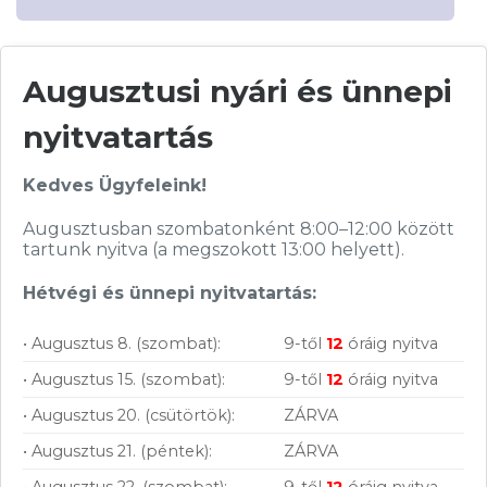
Augusztusi nyári és ünnepi
Vásárolj nálunk!
nyitvatartás
Kedves Ügyfeleink!
Nagy raktárkészlet
Augusztusban szombatonként 8:00–12:00 között
Garanciavállalás
tartunk nyitva (a megszokott 13:00 helyett).
Hűségprogram
Hétvégi és ünnepi nyitvatartás:
50 000 Ft felett ingyenes szállítás
• Augusztus 8. (szombat):
9-től
12
óráig nyitva
Szolgáltatásaink vállalkozásoknak
• Augusztus 15. (szombat):
9-től
12
óráig nyitva
• Augusztus 20. (csütörtök):
ZÁRVA
• Augusztus 21. (péntek):
ZÁRVA
• Augusztus 22. (szombat):
9-től
12
óráig nyitva