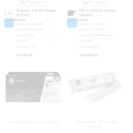
Összevet
Összevet
Canon FX 10 toner
HP C9732A toner
(FX10)
(645A)
KOSÁRBA
KOSÁRBA
Cikkszám:
0263B002
Cikkszám:
C9732A
Kategória:
Tonerek
Kategória:
Tonerek
Gyártó:
Canon
Gyártó:
Hewlett Packard
ÁFA:
27%
ÁFA:
27%
Azonosító:
3639
Azonosító:
1546
17 690
Ft
235 990
Ft
Minolta EP 30 toner
HP Q6003A toner (124A)
(EP30)