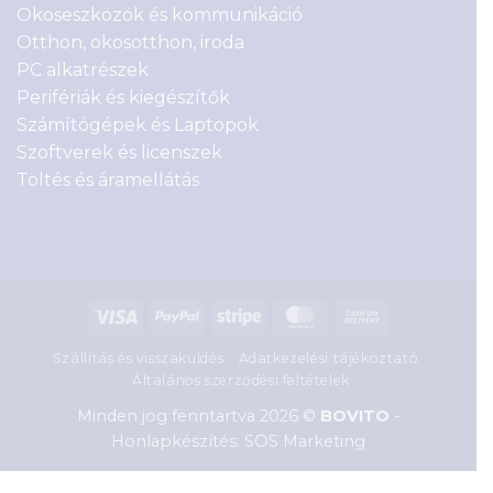
Okoseszközök és kommunikáció
Otthon, okosotthon, iroda
PC alkatrészek
Perifériák és kiegészítők
Számítógépek és Laptopok
Szoftverek és licenszek
Töltés és áramellátás
Visa
PayPal
Stripe
MasterCard
Cash
On
Szállítás és visszaküldés
Adatkezelési tájékoztató
Delivery
Általános szerződési feltételek
Minden jog fenntartva 2026 ©
BOVITO
-
Honlapkészítés: SOS Marketing