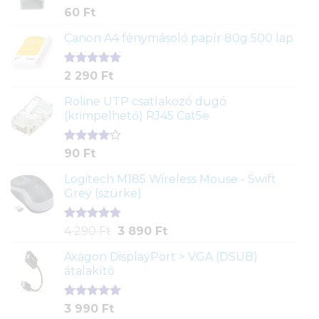
Értékelés
1
60
Ft
5.00
az 5-
ből,
Canon A4 fénymásoló papír 80g 500 lap
értékelés
alapján
Értékelés
2
2 290
Ft
5.00
az 5-
ből,
Roline UTP csatlakozó dugó
értékelés
(krimpelhető) RJ45 Cat5e
alapján
Értékelés
2
90
Ft
4.00
az
5-ből,
Logitech M185 Wireless Mouse - Swift
értékelés
Grey (szürke)
alapján
Értékelés
1
Original
Current
4 290
Ft
3 890
Ft
5.00
az 5-
price
price
ből,
Axagon DisplayPort > VGA (DSUB)
was:
is:
értékelés
átalakító
4
3
alapján
290 Ft.
890 Ft.
Értékelés
1
3 990
Ft
5.00
az 5-