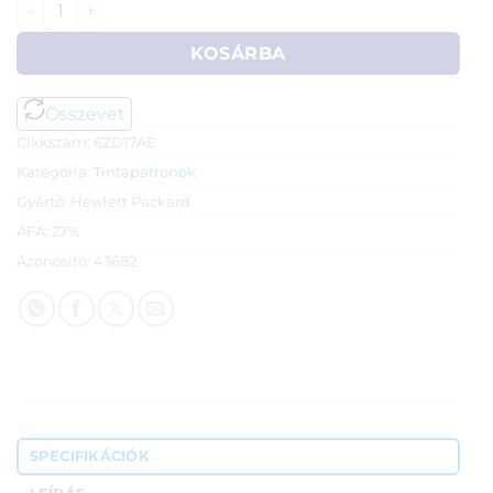
KOSÁRBA
Összevet
Cikkszám:
6ZD17AE
Kategória:
Tintapatronok
Gyártó:
Hewlett Packard
ÁFA:
27%
Azonosító:
43682
SPECIFIKÁCIÓK