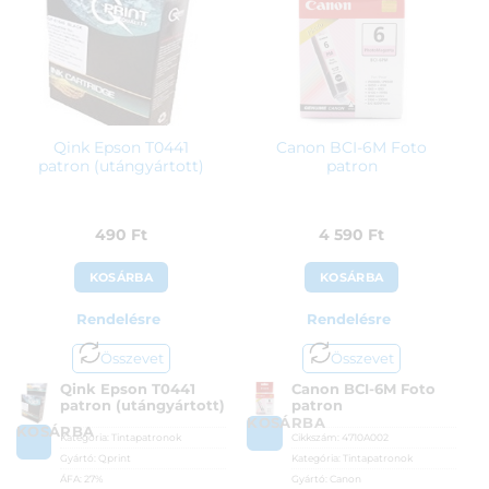
Qink Epson T0441
Canon BCI-6M Foto
patron (utángyártott)
patron
490
Ft
4 590
Ft
KOSÁRBA
KOSÁRBA
Rendelésre
Rendelésre
Összevet
Összevet
Qink Epson T0441
Canon BCI-6M Foto
patron (utángyártott)
patron
KOSÁRBA
KOSÁRBA
Kategória:
Tintapatronok
Cikkszám:
4710A002
Gyártó:
Qprint
Kategória:
Tintapatronok
ÁFA:
27%
Gyártó:
Canon