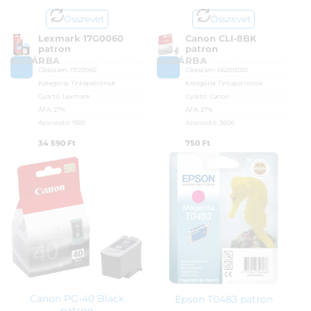
Összevet
Összevet
Lexmark 17G0060
Canon CLI-8BK
patron
patron
KOSÁRBA
KOSÁRBA
Cikkszám:
17G0060
Cikkszám:
0620B001
Kategória:
Tintapatronok
Kategória:
Tintapatronok
Gyártó:
Lexmark
Gyártó:
Canon
ÁFA:
27%
ÁFA:
27%
Azonosító:
1920
Azonosító:
3606
34 590
Ft
750
Ft
Canon PG-40 Black
Epson T0483 patron
patron