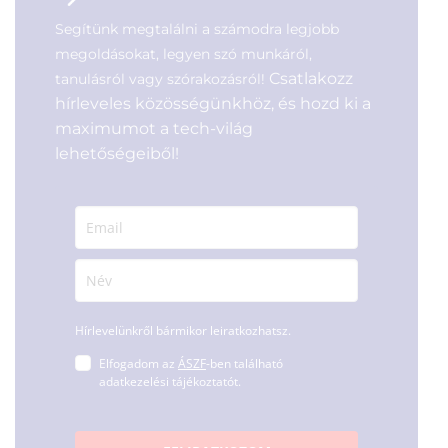
Segítünk megtalálni a számodra legjobb
megoldásokat, legyen szó munkáról,
Csatlakozz
tanulásról vagy szórakozásról!
hírleveles közösségünkhöz, és hozd ki a
maximumot a tech-világ
lehetőségeiből!
Hírlevelünkről bármikor leiratkozhatsz.
Elfogadom az
ÁSZF
-ben található
adatkezelési tájékoztatót.