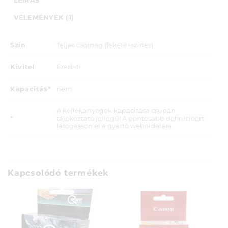
LEÍRÁS
VÉLEMÉNYEK (1)
Szín
Teljes csomag (fekete+színes)
Kivitel
Eredeti
Kapacitás*
nem
A kellékanyagok kapacitása csupán
*
tájékoztató jellegű! A pontosabb definícióért
látogasson el a gyártó weboldalára.
Kapcsolódó termékek