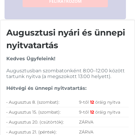
FELIRATKOZOM
Augusztusi nyári és ünnepi
nyitvatartás
Vásárolj nálunk!
Kedves Ügyfeleink!
Nagy raktárkészlet
Augusztusban szombatonként 8:00–12:00 között
tartunk nyitva (a megszokott 13:00 helyett).
Garanciavállalás
Hétvégi és ünnepi nyitvatartás:
Hűségprogram
50 000 Ft felett ingyenes szállítás
• Augusztus 8. (szombat):
9-től
12
óráig nyitva
• Augusztus 15. (szombat):
9-től
12
óráig nyitva
Szolgáltatásaink vállalkozásoknak
• Augusztus 20. (csütörtök):
ZÁRVA
• Augusztus 21. (péntek):
ZÁRVA