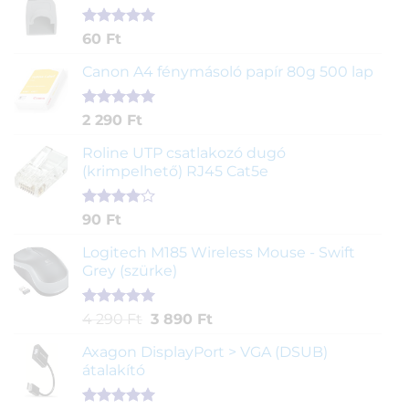
Értékelés
1
60
Ft
5.00
az 5-
ből,
Canon A4 fénymásoló papír 80g 500 lap
értékelés
alapján
Értékelés
2
2 290
Ft
5.00
az 5-
ből,
Roline UTP csatlakozó dugó
értékelés
(krimpelhető) RJ45 Cat5e
alapján
Értékelés
2
90
Ft
4.00
az
5-ből,
Logitech M185 Wireless Mouse - Swift
értékelés
Grey (szürke)
alapján
Értékelés
1
Original
Current
4 290
Ft
3 890
Ft
5.00
az 5-
price
price
ből,
Axagon DisplayPort > VGA (DSUB)
was:
is:
értékelés
átalakító
4
3
alapján
290 Ft.
890 Ft.