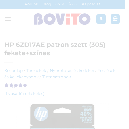
Skip
Rólunk
Blog
GYIK
ÁSZF
Kapcsolat
to
content
HP 6ZD17AE patron szett (305)
fekete+színes
Kezdőlap
/
Termékek
/
Nyomtatás és kellékei
/
Festékek
és kellékanyagok
/
Tintapatronok
Értékelés
1
5
(
1
vásárlói értékelés)
az 5-ből,
értékelés
alapján