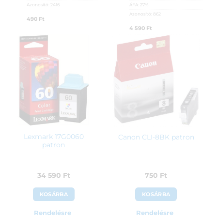
Azonosító:
2416
ÁFA:
27%
Azonosító:
862
490
Ft
4 590
Ft
Lexmark 17G0060
Canon CLI-8BK patron
patron
34 590
Ft
750
Ft
KOSÁRBA
KOSÁRBA
Rendelésre
Rendelésre