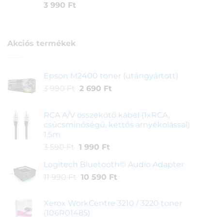
Értékelés
1
3 990
Ft
5.00
az 5-
ből,
értékelés
alapján
Akciós termékek
Epson M2400 toner (utángyártott)
Original
Current
3 990
Ft
2 690
Ft
price
price
was:
is:
RCA A/V összekötő kábel (1xRCA,
3
2
csúcsminőségű, kettős árnyékolással)
990 Ft.
690 Ft.
1,5m
Original
Current
3 590
Ft
1 990
Ft
price
price
Logitech Bluetooth© Audio Adapter
was:
is:
Original
Current
11 990
Ft
3
10 590
Ft
1
price
price
590 Ft.
990 Ft.
was:
is:
Xerox WorkCentre 3210 / 3220 toner
11
10
(106R01485)