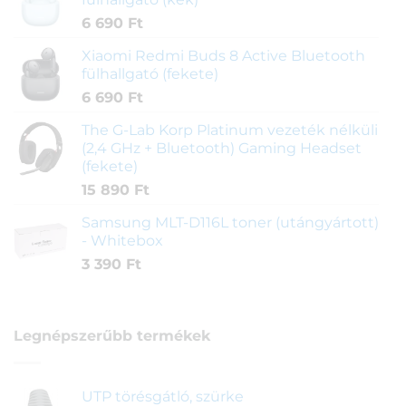
6 690
Ft
Xiaomi Redmi Buds 8 Active Bluetooth
fülhallgató (fekete)
6 690
Ft
The G-Lab Korp Platinum vezeték nélküli
(2,4 GHz + Bluetooth) Gaming Headset
(fekete)
15 890
Ft
Samsung MLT-D116L toner (utángyártott)
- Whitebox
3 390
Ft
Legnépszerűbb termékek
UTP törésgátló, szürke