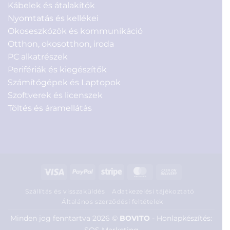
Kábelek és átalakítók
Nyomtatás és kellékei
Okoseszközök és kommunikáció
Otthon, okosotthon, iroda
PC alkatrészek
Perifériák és kiegészítők
Számítógépek és Laptopok
Szoftverek és licenszek
Töltés és áramellátás
Visa
PayPal
Stripe
MasterCard
Cash
On
Szállítás és visszaküldés
Adatkezelési tájékoztató
Delivery
Általános szerződési feltételek
Minden jog fenntartva 2026 ©
BOVITO
-
Honlapkészítés: