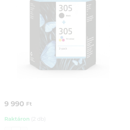
9 990
Ft
Raktáron
(2 db)
HP 6ZD17AE patron szett (305) fekete+színes mennyiség