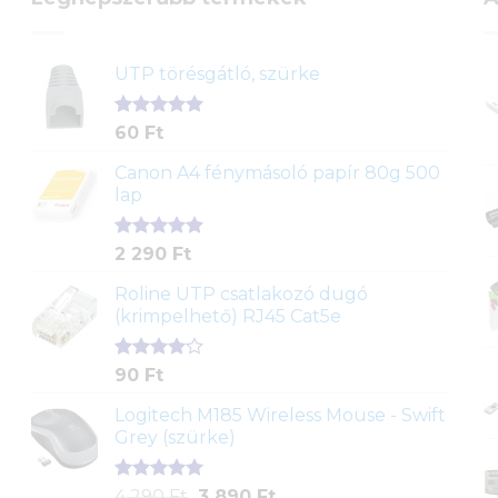
UTP törésgátló, szürke
Értékelés
1
60
Ft
5.00
az 5-
ből,
Canon A4 fénymásoló papír 80g 500
értékelés
lap
alapján
Értékelés
2
2 290
Ft
5.00
az 5-
ből,
Roline UTP csatlakozó dugó
értékelés
(krimpelhető) RJ45 Cat5e
alapján
Értékelés
2
90
Ft
4.00
az
5-ből,
Logitech M185 Wireless Mouse - Swift
értékelés
Grey (szürke)
alapján
Értékelés
1
Original
Current
4 290
Ft
3 890
Ft