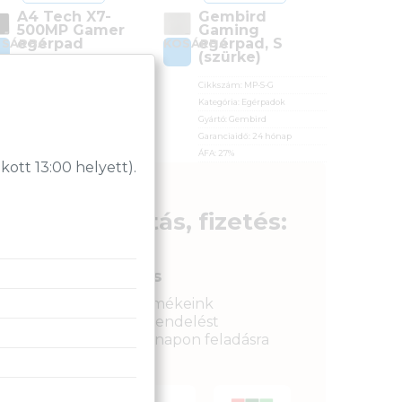
A4 Tech X7-
Gembird
500MP Gamer
Gaming
egérpad
egérpad, S
OSÁRBA
KOSÁRBA
(szürke)
Cikkszám:
X7-500MP
Cikkszám:
MP-S-G
Kategória:
Egérpadok
Kategória:
Egérpadok
Gyártó:
A4Tech
Gyártó:
Gembird
Garanciaidő:
12 hónap
Garanciaidő:
24 hónap
ÁFA:
27%
ÁFA:
27%
Azonosító:
29065
tt 13:00 helyett).
Azonosító:
38283
4 150
Ft
690
Ft
Szállítás, fizetés:
Gyors kiszállítás
Raktáron lévő termékeink
legkésőbb a megrendelést
követkető munkanapon feladásra
kerülnek.