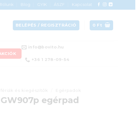
Rólunk
Blog
GYIK
ÁSZF
Kapcsolat
BELÉPÉS / REGISZTRÁCIÓ
0
Ft
info@bovito.hu
AKCIÓK
+36 1 278-09-54
ifériák és kiegészítők
/
Egérpadok
r GW907p egérpad