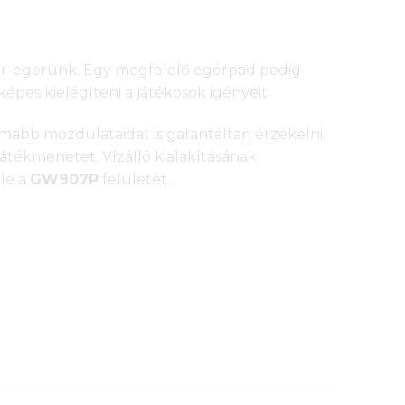
mer-egerünk. Egy megfelelő egérpad pedig
pes kielégíteni a játékosok igényeit.
mabb mozdulataidat is garantáltan érzékelni
átékmenetet. Vízálló kialakításának
le a
GW907P
felületét.