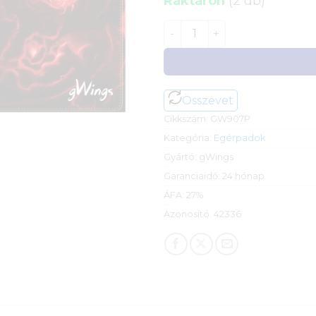
Raktáron
(2 db)
gWings Spider GW907p eg
Összevet
Cikkszám:
GW907P
Kategória:
Egérpadok
Gyártó:
gWings
Garanciaidő:
24 hónap
ÁFA:
27%
Azonosító:
42336