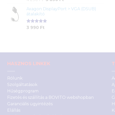
5.00
az 5-
price
price
ből,
Axagon DisplayPort > VGA (DSUB)
was:
is:
értékelés
átalakító
4
3
alapján
290 Ft.
890 Ft.
Értékelés
1
3 990
Ft
5.00
az 5-
ből,
értékelés
alapján
HASZNOS LINKEK
T
Rólunk
A
Szolgáltatások
A
Hűségprogram
E
Fizetés és szállítás a BOVITO webshopban
G
Garanciális ügyintézés
H
Elállás
K