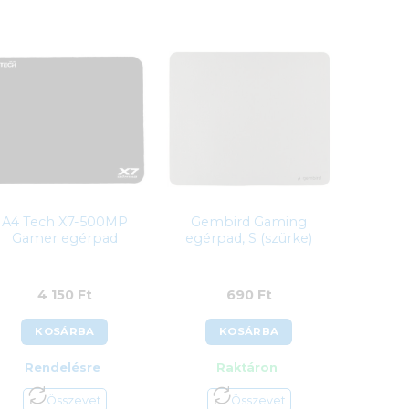
A4 Tech X7-500MP
Gembird Gaming
Gamer egérpad
egérpad, S (szürke)
4 150
Ft
690
Ft
KOSÁRBA
KOSÁRBA
Rendelésre
Raktáron
Összevet
Összevet