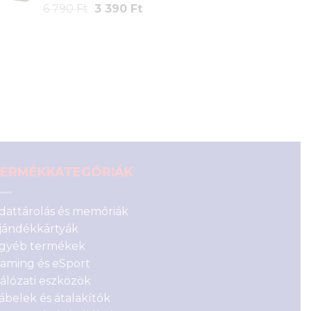
Original
Current
6 790
Ft
3 390
Ft
990 Ft.
990 Ft.
price
price
was:
is:
6
3
790 Ft.
390 Ft.
ERMÉKKATEGÓRIÁK
dattárolás és memóriák
jándékkártyák
gyéb termékek
aming és eSport
álózati eszközök
ábelek és átalakítók