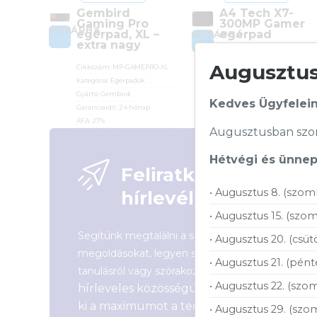
Gembird
A4 Tech X7-
Gaming Pro
300MP Gamer
KOSÁRBA
egérpad, XL –
egérpad
KOSÁRBA
extra nagy
Cikkszám:
X7-300MP
Augusztusi
Cikkszám:
MP-GAMEPRO-XL
Kategória:
Egérpadok
Kategória:
Egérpadok
Gyártó:
A4Tech
Gyártó:
Gembird
Garanciaidő:
12 hónap
Kedves Ügyfelein
Garanciaidő:
24 hónap
ÁFA:
27%
ÁFA:
27%
Azonosító:
29064
Augusztusban szom
Azonosító:
32067
3 790
Ft
3 290
Ft
Hétvégi és ünnepi
Feliratkozás
• Augusztus 8. (szom
hírlevélre
• Augusztus 15. (szom
Segítünk megtalálni a számodra legjobb
• Augusztus 20. (csüt
megoldásokat, legyen szó munkáról,
• Augusztus 21. (pént
Csatlakozz
tanulásról vagy szórakozásról!
• Augusztus 22. (szom
hírleveles közösségünkhöz, és hozd
ki a maximumot a tech-világ
• Augusztus 29. (szo