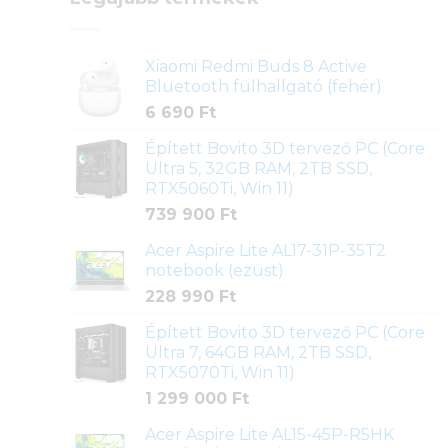
Xiaomi Redmi Buds 8 Active
Bluetooth fülhallgató (fehér)
6 690
Ft
Épített Bovito 3D tervező PC (Core
Ultra 5, 32GB RAM, 2TB SSD,
RTX5060Ti, Win 11)
739 900
Ft
Acer Aspire Lite AL17-31P-35T2
notebook (ezüst)
228 990
Ft
Épített Bovito 3D tervező PC (Core
Ultra 7, 64GB RAM, 2TB SSD,
RTX5070Ti, Win 11)
1 299 000
Ft
Acer Aspire Lite AL15-45P-R5HK