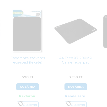
Esperanza szövetes
A4 Tech X7-200MP
egérpad (fekete)
Gamer egérpad
590
Ft
3 150
Ft
KOSÁRBA
KOSÁRBA
Raktáron
Rendelésre
Összevet
Összevet