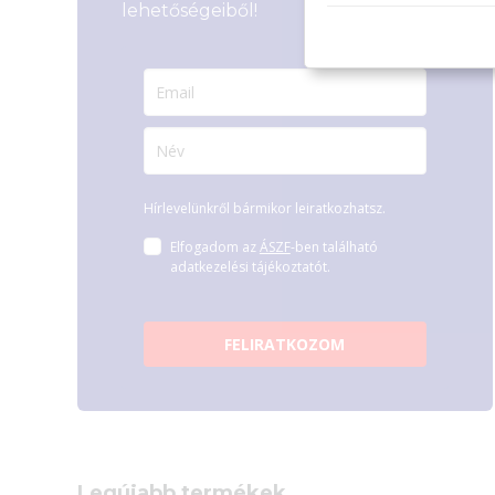
lehetőségeiből!
Hírlevelünkről bármikor leiratkozhatsz.
Elfogadom az
ÁSZF
-ben található
adatkezelési tájékoztatót.
FELIRATKOZOM
Legújabb termékek