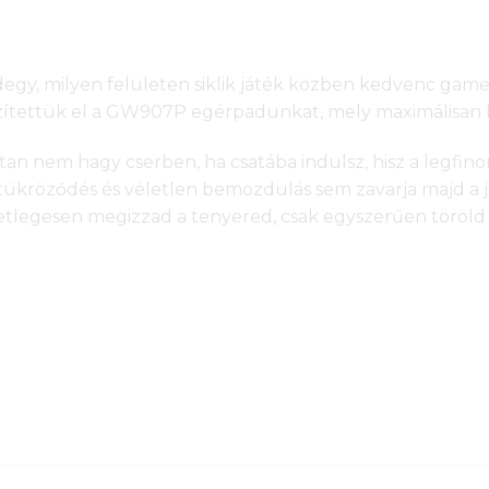
degy, milyen felületen siklik játék közben kedvenc ga
zítettük el a GW907P egérpadunkat, mely maximálisan ké
n nem hagy cserben, ha csatába indulsz, hisz a legfino
 tükröződés és véletlen bemozdulás sem zavarja majd a j
tlegesen megizzad a tenyered, csak egyszerűen töröld 