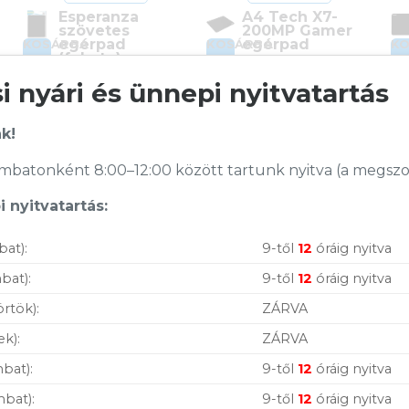
Esperanza
A4 Tech X7-
szövetes
200MP Gamer
egérpad
egérpad
KOSÁRBA
KOSÁRBA
K
(fekete)
Cikkszám:
X7-200MP
 nyári és ünnepi nyitvatartás
Cikkszám:
EA145K
Kategória:
Egérpadok
Kategória:
Egérpadok
Gyártó:
A4Tech
Gyártó:
Esperanza
Garanciaidő:
24 hónap
k!
ÁFA:
27%
ÁFA:
27%
Azonosító:
37391
Azonosító:
26786
batonként 8:00–12:00 között tartunk nyitva (a megszoko
590
Ft
3 150
Ft
 nyitvatartás:
Vásárolj nálunk!
bat):
9-től
12
óráig nyitva
bat):
9-től
12
óráig nyitva
Nagy raktárkészlet
örtök):
ZÁRVA
Garanciavállalás
ek):
ZÁRVA
Hűségprogram
bat):
9-től
12
óráig nyitva
50 000 Ft felett ingyenes szállítás
mbat):
9-től
12
óráig nyitva