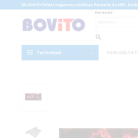
Skip
50.000 Ft felett ingyenes szállítás Packeta és MPL futár
to
Keresés
content
×
Termékek
SZOLGÁLTAT