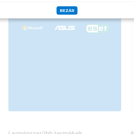
Szolgáltatásaink
BEZÁR
vállalkozásoknak
Legnépszerűbb termékek
A