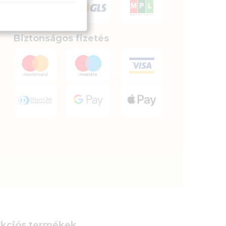
Biztonságos fizetés
kciós termékek