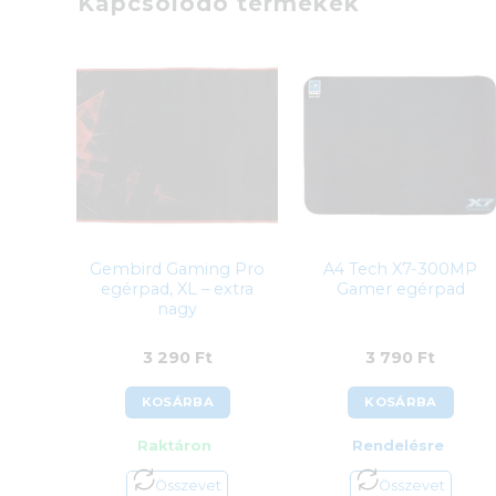
Kapcsolódó termékek
Gembird Gaming Pro
A4 Tech X7-300MP
egérpad, XL – extra
Gamer egérpad
nagy
3 290
Ft
3 790
Ft
KOSÁRBA
KOSÁRBA
Raktáron
Rendelésre
Összevet
Összevet