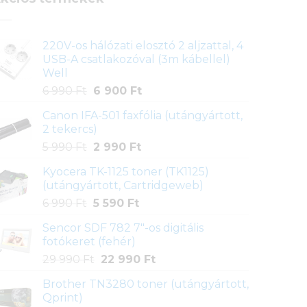
220V-os hálózati elosztó 2 aljzattal, 4
USB-A csatlakozóval (3m kábellel)
Well
Original
Current
6 990
Ft
6 900
Ft
price
price
Canon IFA-501 faxfólia (utángyártott,
was:
is:
2 tekercs)
6
6
Original
Current
5 990
Ft
2 990
Ft
990 Ft.
900 Ft.
price
price
Kyocera TK-1125 toner (TK1125)
was:
is:
(utángyártott, Cartridgeweb)
5
2
Original
Current
6 990
Ft
5 590
Ft
990 Ft.
990 Ft.
price
price
Sencor SDF 782 7"-os digitális
was:
is:
fotókeret (fehér)
6
5
Original
Current
29 990
Ft
22 990
Ft
990 Ft.
590 Ft.
price
price
Brother TN3280 toner (utángyártott,
was:
is:
Qprint)
29
22