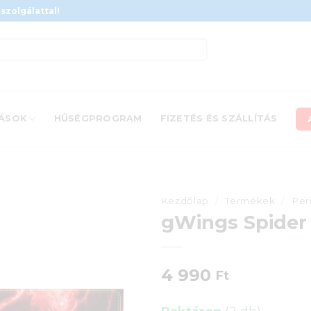
szolgálattal!
ÁSOK
HŰSÉGPROGRAM
FIZETÉS ÉS SZÁLLÍTÁS
Kezdőlap
/
Termékek
/
Per
gWings Spide
4 990
Ft