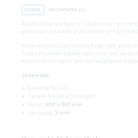
LEÍRÁS
VÉLEMÉNYEK (0)
A profi játékosok bizony tudják, hogy nem min
jelentősen növelheti a játékélményt. Ezért kés
A prémium anyagból készült egérpad garantálta
fogja a felületen haladó egér, nem lesz zavaró
köszönhetően akkor sem kell aggódnod, ha ese
Jellemzők:
Szövetes felület
Tapadó felület a hátoldalon
Méret:
800 x 350 mm
Vastagság:
3 mm