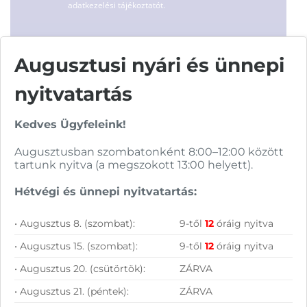
adatkezelési tájékoztatót.
FELIRATKOZOM
Augusztusi nyári és ünnepi
nyitvatartás
Kedves Ügyfeleink!
Augusztusban szombatonként 8:00–12:00 között
Vásárolj nálunk!
tartunk nyitva (a megszokott 13:00 helyett).
Hétvégi és ünnepi nyitvatartás:
Nagy raktárkészlet
• Augusztus 8. (szombat):
9-től
12
óráig nyitva
Garanciavállalás
• Augusztus 15. (szombat):
9-től
12
óráig nyitva
Hűségprogram
• Augusztus 20. (csütörtök):
ZÁRVA
50 000 Ft felett ingyenes szállítás
• Augusztus 21. (péntek):
ZÁRVA
Szolgáltatásaink vállalkozásoknak