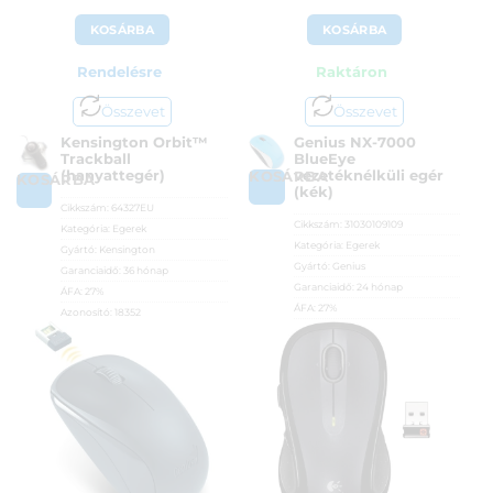
KOSÁRBA
KOSÁRBA
Rendelésre
Raktáron
Összevet
Összevet
Kensington Orbit™
Genius NX-7000
Trackball
BlueEye
(hanyattegér)
vezetéknélküli egér
KOSÁRBA
KOSÁRBA
(kék)
Cikkszám:
64327EU
Cikkszám:
31030109109
Kategória:
Egerek
Kategória:
Egerek
Gyártó:
Kensington
Gyártó:
Genius
Garanciaidő:
36 hónap
Garanciaidő:
24 hónap
ÁFA:
27%
ÁFA:
27%
Azonosító:
18352
Azonosító:
26087
17 990
Ft
3 390
Ft