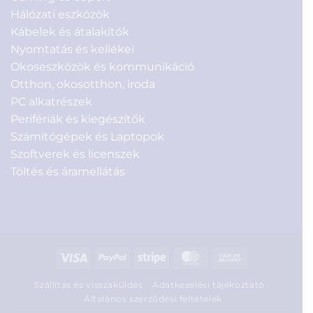
Hálózati eszközök
Kábelek és átalakítók
Nyomtatás és kellékei
Okoseszközök és kommunikáció
Otthon, okosotthon, iroda
PC alkatrészek
Perifériák és kiegészítők
Számítógépek és Laptopok
Szoftverek és licenszek
Töltés és áramellátás
Visa
PayPal
Stripe
MasterCard
Cash
On
Szállítás és visszaküldés
Adatkezelési tájékoztató
Delivery
Általános szerződési feltételek