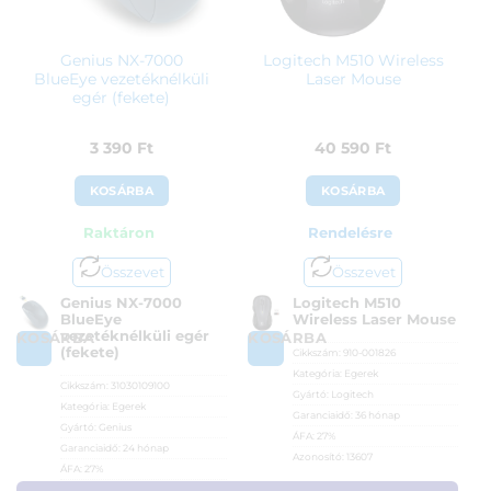
Genius NX-7000
Logitech M510 Wireless
BlueEye vezetéknélküli
Laser Mouse
egér (fekete)
3 390
Ft
40 590
Ft
KOSÁRBA
KOSÁRBA
Raktáron
Rendelésre
Összevet
Összevet
Genius NX-7000
Logitech M510
BlueEye
Wireless Laser Mouse
vezetéknélküli egér
KOSÁRBA
KOSÁRBA
(fekete)
Cikkszám:
910-001826
Kategória:
Egerek
Cikkszám:
31030109100
Gyártó:
Logitech
Kategória:
Egerek
Garanciaidő:
36 hónap
Gyártó:
Genius
ÁFA:
27%
Garanciaidő:
24 hónap
Azonosító:
13607
ÁFA:
27%
40 590
Ft
Azonosító:
26089