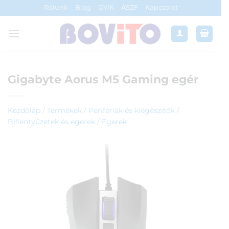
Skip
Rólunk
Blog
GYIK
ÁSZF
Kapcsolat
to
content
Gigabyte Aorus M5 Gaming egér
Kezdőlap
/
Termékek
/
Perifériák és kiegészítők
/
Billentyűzetek és egerek
/
Egerek