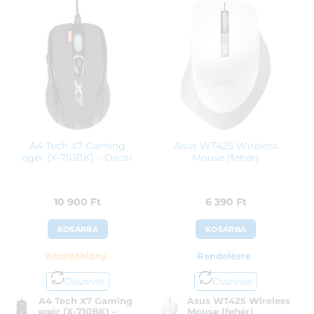
A4 Tech X7 Gaming
Asus WT425 Wireless
egér (X-710BK) – Oscar
Mouse (fehér)
10 900
Ft
6 390
Ft
KOSÁRBA
KOSÁRBA
Készlethiány
Rendelésre
Összevet
Összevet
A4 Tech X7 Gaming
Asus WT425 Wireless
egér (X-710BK) –
Mouse (fehér)