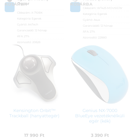
Oscar
KOSÁRBA
KOSÁRBA
Cikkszám:
WT425 MOUSE/W
Cikkszám:
X-710BK
Kategória:
Egerek
Kategória:
Egerek
Gyártó:
Asus
Gyártó:
A4Tech
Garanciaidő:
12 hónap
Garanciaidő:
12 hónap
ÁFA:
27%
ÁFA:
27%
Azonosító:
22880
Azonosító:
20626
6 390
Ft
10 900
Ft
Kensington Orbit™
Genius NX-7000
Trackball (hanyattegér)
BlueEye vezetéknélküli
egér (kék)
17 990
Ft
3 390
Ft