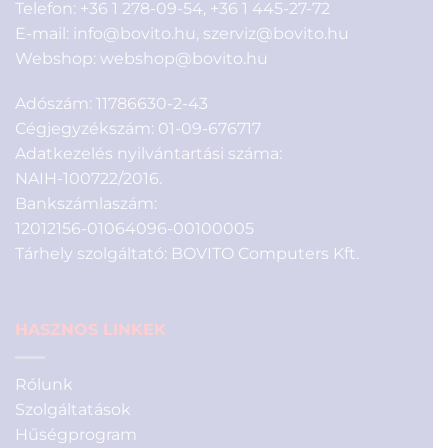
Telefon:
+36 1 278-09-54
,
+36 1 445-27-72
E-mail:
info@bovito.hu
,
szerviz@bovito.hu
Webshop:
webshop@bovito.hu
Adószám: 11786630-2-43
Cégjegyzékszám: 01-09-676717
Adatkezelés nyilvántartási száma:
NAIH-100722/2016.
Bankszámlaszám:
12012156-01064096-00100005
Tárhely szolgáltató: BOVITO Computers Kft.
HASZNOS LINKEK
Rólunk
Szolgáltatások
Hűségprogram