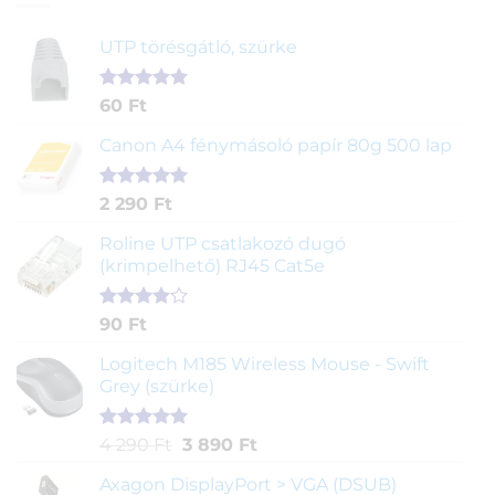
UTP törésgátló, szürke
Értékelés
1
60
Ft
5.00
az 5-
ből,
Canon A4 fénymásoló papír 80g 500 lap
értékelés
alapján
Értékelés
2
2 290
Ft
5.00
az 5-
ből,
Roline UTP csatlakozó dugó
értékelés
(krimpelhető) RJ45 Cat5e
alapján
Értékelés
2
90
Ft
4.00
az
5-ből,
Logitech M185 Wireless Mouse - Swift
értékelés
Grey (szürke)
alapján
Értékelés
1
Original
Current
4 290
Ft
3 890
Ft
5.00
az 5-
price
price
ből,
Axagon DisplayPort > VGA (DSUB)
was:
is: