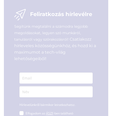
3 390
Ft
Feliratkozás hírlevélre
Segítünk megtalálni a számodra legjobb
megoldásokat, legyen szó munkáról,
Csatlakozz
tanulásról vagy szórakozásról!
hírleveles közösségünkhöz, és hozd ki a
maximumot a tech-világ
lehetőségeiből!
Hírlevelünkről bármikor leiratkozhatsz.
Elfogadom az
ÁSZF
-ben található