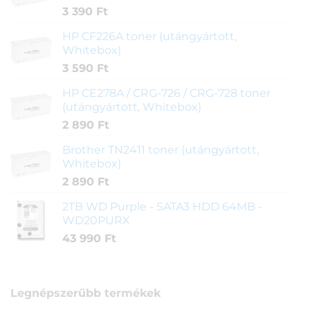
3 390
Ft
HP CF226A toner (utángyártott,
Whitebox)
3 590
Ft
HP CE278A / CRG-726 / CRG-728 toner
(utángyártott, Whitebox)
2 890
Ft
Brother TN2411 toner (utángyártott,
Whitebox)
2 890
Ft
2TB WD Purple - SATA3 HDD 64MB -
WD20PURX
43 990
Ft
Legnépszerűbb termékek