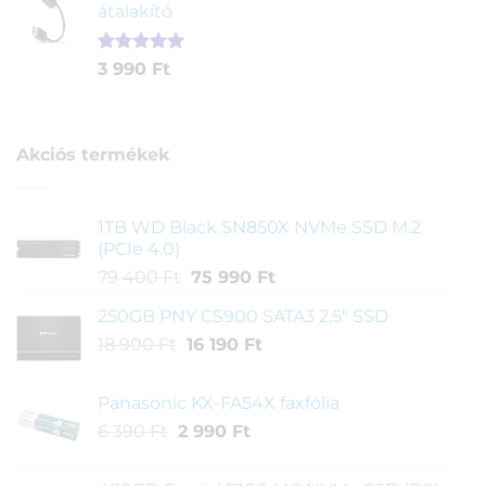
értékelés
átalakító
4
3
alapján
290 Ft.
890 Ft.
Értékelés
1
3 990
Ft
5.00
az 5-
ből,
értékelés
alapján
Akciós termékek
1TB WD Black SN850X NVMe SSD M.2
(PCIe 4.0)
Original
Current
79 400
Ft
75 990
Ft
price
price
250GB PNY CS900 SATA3 2,5" SSD
was:
is:
Original
Current
18 900
Ft
16 190
79
Ft
75
price
price
400 Ft.
990 Ft.
was:
is:
Panasonic KX-FA54X faxfólia
18
16
Original
Current
6 390
Ft
2 990
Ft
900 Ft.
190 Ft.
price
price
was:
is: