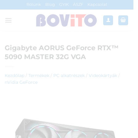
Skip
Rólunk
Blog
GYIK
ÁSZF
Kapcsolat
to
content
Gigabyte AORUS GeForce RTX™
5090 MASTER 32G VGA
Kezdőlap
/
Termékek
/
PC alkatrészek
/
Videokártyák
/
nVidia GeForce