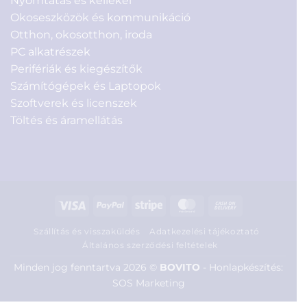
Nyomtatás és kellékei
Okoseszközök és kommunikáció
Otthon, okosotthon, iroda
PC alkatrészek
Perifériák és kiegészítők
Számítógépek és Laptopok
Szoftverek és licenszek
Töltés és áramellátás
Visa
PayPal
Stripe
MasterCard
Cash
On
Szállítás és visszaküldés
Adatkezelési tájékoztató
Delivery
Általános szerződési feltételek
Minden jog fenntartva 2026 ©
BOVITO
-
Honlapkészítés:
SOS Marketing