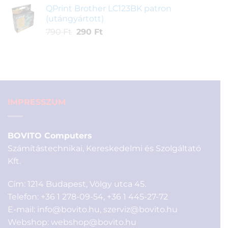
was:
is:
QPrint Brother LC123BK patron
990 Ft.
290 Ft.
(utángyártott)
Original
Current
790
Ft
290
Ft
price
price
was:
is:
790 Ft.
290 Ft.
IMPRESSZUM
BOVITO Computers
Számítástechnikai, Kereskedelmi és Szolgáltató
Kft.
Cím: 1214 Budapest, Völgy utca 45.
Telefon:
+36 1 278-09-54
,
+36 1 445-27-72
E-mail:
info@bovito.hu
,
szerviz@bovito.hu
Webshop:
webshop@bovito.hu