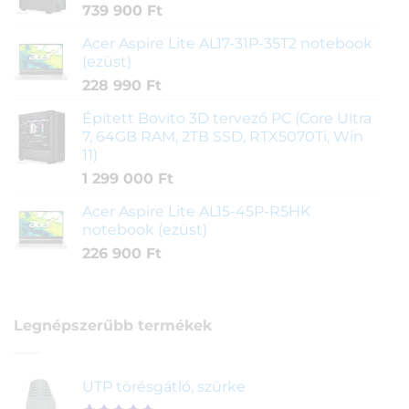
739 900
Ft
Acer Aspire Lite AL17-31P-35T2 notebook
(ezüst)
228 990
Ft
Épített Bovito 3D tervező PC (Core Ultra
7, 64GB RAM, 2TB SSD, RTX5070Ti, Win
11)
1 299 000
Ft
Acer Aspire Lite AL15-45P-R5HK
notebook (ezüst)
226 900
Ft
Legnépszerűbb termékek
UTP törésgátló, szürke