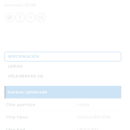
Azonosító:
53798
SPECIFIKÁCIÓK
LEÍRÁS
VÉLEMÉNYEK (0)
Hardver jellemzők
Chip gyártója
nVidia
Chip típus
GeForce RTX 5090
Chip kód
GB202-300