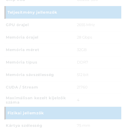
Teljesítmény jellemzők
GPU órajel
2655 MHz
Memória órajel
28 Gbps
Memória méret
32GB
Memória típus
DDR7
Memória sávszélesség
512 bit
CUDA / Stream
21760
Maximálisan kezelt kijelzők
4
száma
Fizikai jellemzők
Kártya szélesség
75 mm