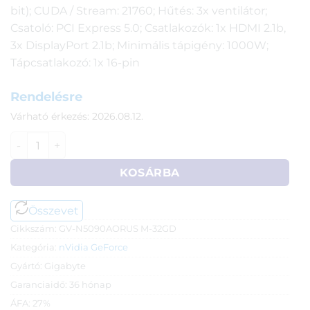
bit); CUDA / Stream: 21760; Hűtés: 3x ventilátor;
Csatoló: PCI Express 5.0; Csatlakozók: 1x HDMI 2.1b,
3x DisplayPort 2.1b; Minimális tápigény: 1000W;
Tápcsatlakozó: 1x 16-pin
Rendelésre
Várható érkezés: 2026.08.12.
Gigabyte AORUS GeForce RTX™ 5090 MASTER 32G VGA m
KOSÁRBA
Összevet
Cikkszám:
GV-N5090AORUS M-32GD
Kategória:
nVidia GeForce
Gyártó:
Gigabyte
Garanciaidő:
36 hónap
ÁFA:
27%