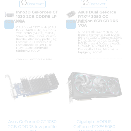
Összevet
Összevet
Inno3D GeForce© GT
Asus Dual GeForce
1030 2GB GDDR5 LP
RTX™ 3050 OC
VGA
Edition 6GB GDDR6
KOSÁRBA
KOSÁRBA
VGA
GPU órajel: 1227 MHz (GPU
Boost: 1468 MHz); Memória:
GPU órajel: 1537 MHz (GPU
2GB DDR5 (64 bit); CUDA /
Boost); Memória: 6GB DDR6
Stream: 384; Hűtés: Passzív
(96 bit); CUDA / Stream: 2304;
(borda); Alacsony profil (LP);
Hűtés: 2x ventilátor; Csatoló:
Csatoló: PCI Express 3.0;
PCI Express 4.0; Csatlakozók:
Csatlakozók: 1x DVI-D, 1x
1x DVI-D, 1x HDMI 2.1, 1x
HDMI 2.0b; Minimális
DisplayPort 1.4a; Minimális
tápigény: 300W
tápigény: 450W
Cikkszám:
N1030-1SDV-E5BL
Cikkszám:
DUAL-RTX3050-O6G
Kategória:
nVidia GeForce
Kategória:
nVidia GeForce
Gyártó:
Inno3D
Gyártó:
Asus
Garanciaidő:
36 hónap
Garanciaidő:
36 hónap
ÁFA:
27%
ÁFA:
27%
Azonosító:
49597
Azonosító:
49312
31 990
Ft
83 900
Ft
Asus GeForce© GT 1030
Gigabyte AORUS
2GB GDDR5 low profile
GeForce RTX™ 5080