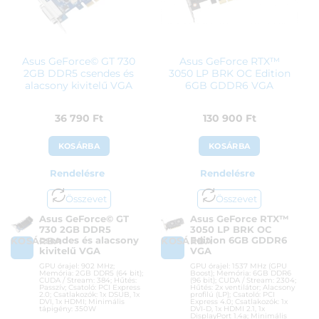
Asus GeForce© GT 730
Asus GeForce RTX™
2GB DDR5 csendes és
3050 LP BRK OC Edition
alacsony kivitelű VGA
6GB GDDR6 VGA
36 790
Ft
130 900
Ft
KOSÁRBA
KOSÁRBA
Rendelésre
Rendelésre
Összevet
Összevet
Asus GeForce© GT
Asus GeForce RTX™
730 2GB DDR5
3050 LP BRK OC
csendes és alacsony
Edition 6GB GDDR6
KOSÁRBA
KOSÁRBA
kivitelű VGA
VGA
GPU órajel: 902 MHz;
GPU órajel: 1537 MHz (GPU
Memória: 2GB DDR5 (64 bit);
Boost); Memória: 6GB DDR6
CUDA / Stream: 384; Hűtés:
(96 bit); CUDA / Stream: 2304;
Passzív; Csatoló: PCI Express
Hűtés: 2x ventilátor; Alacsony
2.0; Csatlakozók: 1x DSUB, 1x
profilú (LP); Csatoló: PCI
DVI, 1x HDMI; Minimális
Express 4.0; Csatlakozók: 1x
tápigény: 350W
DVI-D, 1x HDMI 2.1, 1x
DisplayPort 1.4a; Minimális