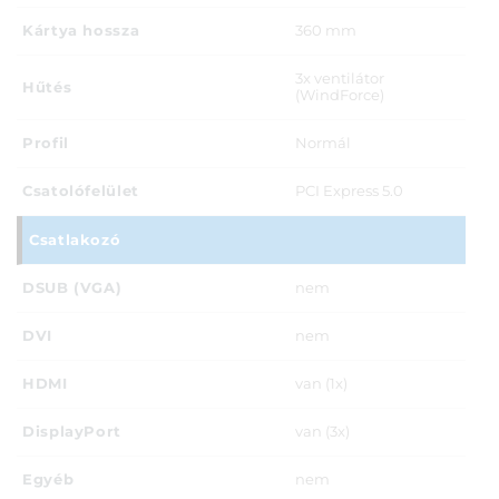
Kártya hossza
360 mm
3x ventilátor
Hűtés
(WindForce)
Profil
Normál
Csatolófelület
PCI Express 5.0
Csatlakozó
DSUB (VGA)
nem
DVI
nem
HDMI
van (1x)
DisplayPort
van (3x)
Egyéb
nem