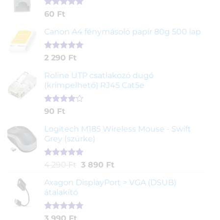
Értékelés
1
60
Ft
5.00
az 5-
ből,
Canon A4 fénymásoló papír 80g 500 lap
értékelés
alapján
Értékelés
2
2 290
Ft
5.00
az 5-
ből,
Roline UTP csatlakozó dugó
értékelés
(krimpelhető) RJ45 Cat5e
alapján
Értékelés
2
90
Ft
4.00
az
5-ből,
Logitech M185 Wireless Mouse - Swift
értékelés
Grey (szürke)
alapján
Értékelés
1
Original
Current
4 290
Ft
3 890
Ft
5.00
az 5-
price
price
ből,
Axagon DisplayPort > VGA (DSUB)
was:
is:
értékelés
átalakító
4
3
alapján
290 Ft.
890 Ft.
Értékelés
1
3 990
Ft