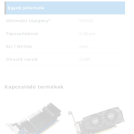
Egyéb jellemzők
Minimális tápigény*
1000W
Tápcsatlakozó
1x 16-pin
SLI / NVlink
nem
DirectX verzió
12 API
Kapcsolódó termékek