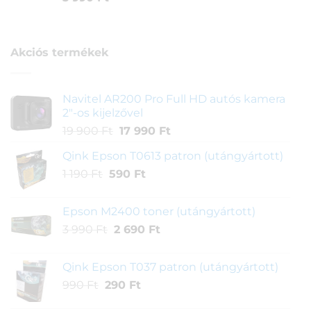
5.00
az 5-
ből,
értékelés
alapján
Akciós termékek
Navitel AR200 Pro Full HD autós kamera
2"-os kijelzővel
Original
Current
19 900
Ft
17 990
Ft
price
price
Qink Epson T0613 patron (utángyártott)
was:
is:
Original
Current
1 190
Ft
590
19
Ft
17
price
price
900 Ft.
990 Ft.
was:
is:
Epson M2400 toner (utángyártott)
1
590 Ft.
Original
Current
3 990
Ft
2 690
Ft
190 Ft.
price
price
was:
is:
Qink Epson T037 patron (utángyártott)
3
2
Original
Current
990
Ft
290
Ft
990 Ft.
690 Ft.
price
price