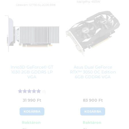
tápigény: 450W
Cikkszám:
GT730-SL-2GD5-BRK
Kategória:
nVidia GeForce
Cikkszám:
RTX3050-O6G-LP-BRK
Gyártó:
Asus
Kategória:
nVidia GeForce
Garanciaidő:
36 hónap
Gyártó:
Asus
ÁFA:
27%
Garanciaidő:
36 hónap
Azonosító:
31129
ÁFA:
27%
Azonosító:
51239
36 790
Ft
130 900
Ft
Inno3D GeForce© GT
Asus Dual GeForce
1030 2GB GDDR5 LP
RTX™ 3050 OC Edition
VGA
6GB GDDR6 VGA
(1)
Értékelés:
5
31 990
Ft
83 900
Ft
/ 5
KOSÁRBA
KOSÁRBA
Raktáron
Raktáron