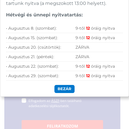
tartunk nyitva (a megszokott 13:00 helyett).
Azonosító:
52177
Segítünk megtalálni a számodra legjobb
38 790
Ft
megoldásokat, legyen szó munkáról,
731 900
Ft
Hétvégi és ünnepi nyitvatartás:
Csatlakozz
tanulásról vagy szórakozásról!
hírleveles közösségünkhöz, és hozd ki a
• Augusztus 8. (szombat):
9-től
12
óráig nyitva
maximumot a tech-világ
• Augusztus 15. (szombat):
9-től
12
óráig nyitva
lehetőségeiből!
• Augusztus 20. (csütörtök):
ZÁRVA
• Augusztus 21. (péntek):
ZÁRVA
• Augusztus 22. (szombat):
9-től
12
óráig nyitva
• Augusztus 29. (szombat):
9-től
12
óráig nyitva
BEZÁR
Hírlevelünkről bármikor leiratkozhatsz.
Elfogadom az
ÁSZF
-ben található
adatkezelési tájékoztatót.
FELIRATKOZOM