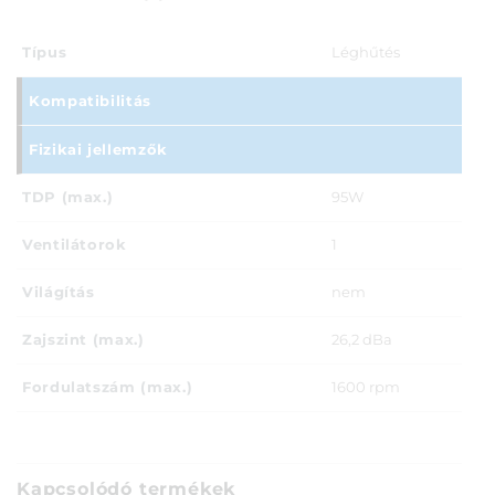
Típus
Léghűtés
Kompatibilitás
Fizikai jellemzők
TDP (max.)
95W
Ventilátorok
1
Világítás
nem
Zajszint (max.)
26,2 dBa
Fordulatszám (max.)
1600 rpm
Kapcsolódó termékek