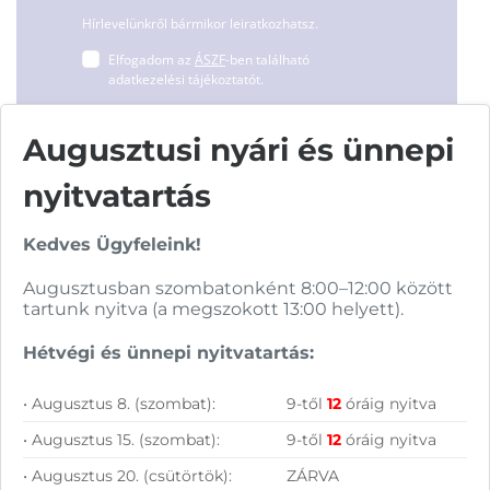
Hírlevelünkről bármikor leiratkozhatsz.
Elfogadom az
ÁSZF
-ben található
adatkezelési tájékoztatót.
Augusztusi nyári és ünnepi
FELIRATKOZOM
nyitvatartás
Kedves Ügyfeleink!
Augusztusban szombatonként 8:00–12:00 között
tartunk nyitva (a megszokott 13:00 helyett).
Vásárolj nálunk!
Hétvégi és ünnepi nyitvatartás:
Nagy raktárkészlet
• Augusztus 8. (szombat):
9-től
12
óráig nyitva
Garanciavállalás
• Augusztus 15. (szombat):
9-től
12
óráig nyitva
Hűségprogram
• Augusztus 20. (csütörtök):
ZÁRVA