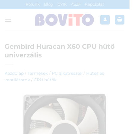
Skip
Rólunk
Blog
GYIK
ÁSZF
Kapcsolat
to
content
Gembird Huracan X60 CPU hűtő
univerzális
Kezdőlap
/
Termékek
/
PC alkatrészek
/
Hűtés és
ventilátorok
/
CPU hűtők