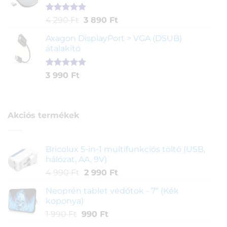
Értékelés
1
Original
Current
4 290
Ft
3 890
Ft
5.00
az 5-
price
price
ből,
Axagon DisplayPort > VGA (DSUB)
was:
is:
értékelés
átalakító
4
3
alapján
290 Ft.
890 Ft.
Értékelés
1
3 990
Ft
5.00
az 5-
ből,
értékelés
alapján
Akciós termékek
Bricolux 5-in-1 multifunkciós töltő (USB,
hálózat, AA, 9V)
Original
Current
4 990
Ft
2 990
Ft
price
price
Neoprén tablet védőtok - 7" (Kék
was:
is:
koponya)
4
2
Original
Current
1 990
Ft
990
Ft
990 Ft.
990 Ft.
price
price