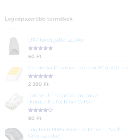
Legnépszerűbb termékek
UTP törésgátló, szürke
Értékelés
1
60
Ft
5.00
az 5-
ből,
Canon A4 fénymásoló papír 80g 500 lap
értékelés
alapján
Értékelés
2
2 290
Ft
5.00
az 5-
ből,
Roline UTP csatlakozó dugó
értékelés
(krimpelhető) RJ45 Cat5e
alapján
Értékelés
2
90
Ft
4.00
az
5-ből,
Logitech M185 Wireless Mouse - Swift
értékelés
Grey (szürke)
alapján