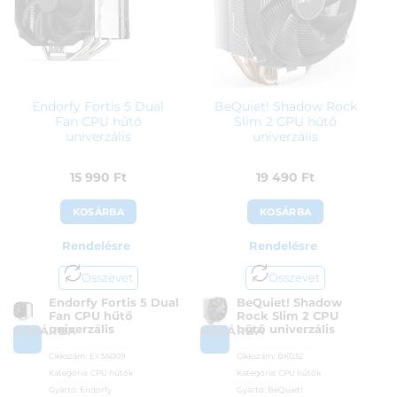
Endorfy Fortis 5 Dual
BeQuiet! Shadow Rock
Fan CPU hűtő
Slim 2 CPU hűtő
univerzális
univerzális
15 990
Ft
19 490
Ft
KOSÁRBA
KOSÁRBA
Rendelésre
Rendelésre
Összevet
Összevet
Endorfy Fortis 5 Dual
BeQuiet! Shadow
Fan CPU hűtő
Rock Slim 2 CPU
univerzális
hűtő univerzális
KOSÁRBA
KOSÁRBA
Cikkszám:
EY3A009
Cikkszám:
BK032
Kategória:
CPU hűtők
Kategória:
CPU hűtők
Gyártó:
Endorfy
Gyártó:
BeQuiet!