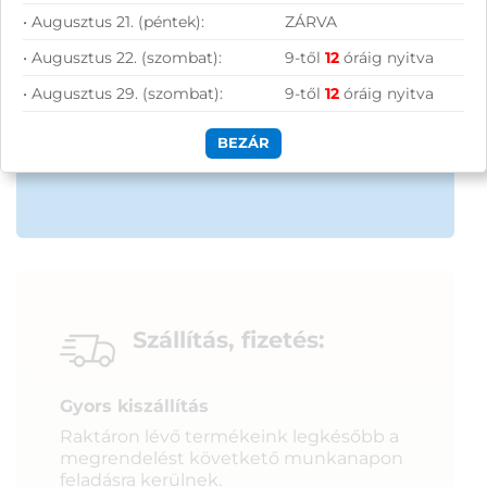
• Augusztus 21. (péntek):
ZÁRVA
50 000 Ft felett ingyenes szállítás
• Augusztus 22. (szombat):
9-től
12
óráig nyitva
Szolgáltatásaink vállalkozásoknak
• Augusztus 29. (szombat):
9-től
12
óráig nyitva
BEZÁR
Szállítás, fizetés:
Gyors kiszállítás
Raktáron lévő termékeink legkésőbb a
megrendelést követkető munkanapon
feladásra kerülnek.