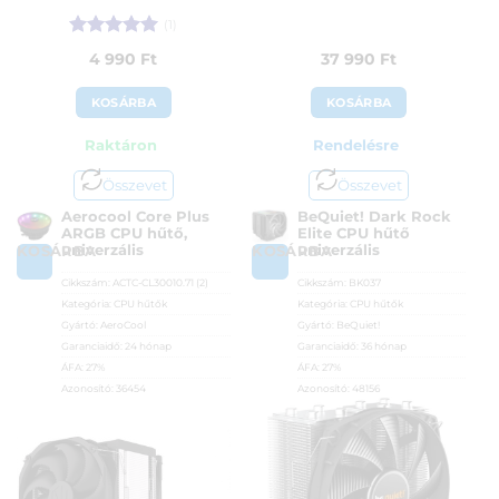
(1)
Értékelés:
5
4 990
Ft
37 990
Ft
/ 5
KOSÁRBA
KOSÁRBA
Raktáron
Rendelésre
Összevet
Összevet
Aerocool Core Plus
BeQuiet! Dark Rock
ARGB CPU hűtő,
Elite CPU hűtő
univerzális
univerzális
KOSÁRBA
KOSÁRBA
Cikkszám:
ACTC-CL30010.71 (2)
Cikkszám:
BK037
Kategória:
CPU hűtők
Kategória:
CPU hűtők
Gyártó:
AeroCool
Gyártó:
BeQuiet!
Garanciaidő:
24 hónap
Garanciaidő:
36 hónap
ÁFA:
27%
ÁFA:
27%
Azonosító:
36454
Azonosító:
48156
4 990
Ft
37 990
Ft