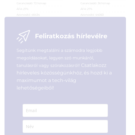
Garanciaidő:
72 hónap
Garanciaidő:
36 hónap
ÁFA:
27%
ÁFA:
27%
Azonosító:
46434
Azonosító:
44063
15 990
Ft
19 490
Ft
Feliratkozás hírlevélre
Segítünk megtalálni a számodra legjobb
megoldásokat, legyen szó munkáról,
Csatlakozz
tanulásról vagy szórakozásról!
hírleveles közösségünkhöz, és hozd ki a
maximumot a tech-világ
lehetőségeiből!