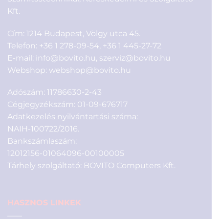
Kft.
Cím: 1214 Budapest, Völgy utca 45.
Telefon:
+36 1 278-09-54
,
+36 1 445-27-72
E-mail:
info@bovito.hu
,
szerviz@bovito.hu
Webshop:
webshop@bovito.hu
Adószám: 11786630-2-43
Cégjegyzékszám: 01-09-676717
Adatkezelés nyilvántartási száma:
NAIH-100722/2016.
Bankszámlaszám:
12012156-01064096-00100005
Tárhely szolgáltató: BOVITO Computers Kft.
HASZNOS LINKEK