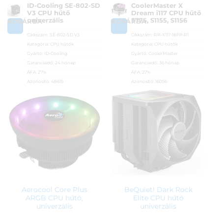
ID-Cooling SE-802-SD
CoolerMaster X
V3 CPU hűtő
Dream i117 CPU hűtő
univerzális
S775, S1155, S1156
KOSÁRBA
KOSÁRBA
Cikkszám:
SE-802-SD V3
Cikkszám:
RR-X117-18FP-R1
Kategória:
CPU hűtők
Kategória:
CPU hűtők
Gyártó:
ID-Cooling
Gyártó:
CoolerMaster
Garanciaidő:
24 hónap
Garanciaidő:
36 hónap
ÁFA:
27%
ÁFA:
27%
Azonosító:
48615
Azonosító:
16056
3 890
Ft
4 590
Ft
Aerocool Core Plus
BeQuiet! Dark Rock
ARGB CPU hűtő,
Elite CPU hűtő
univerzális
univerzális