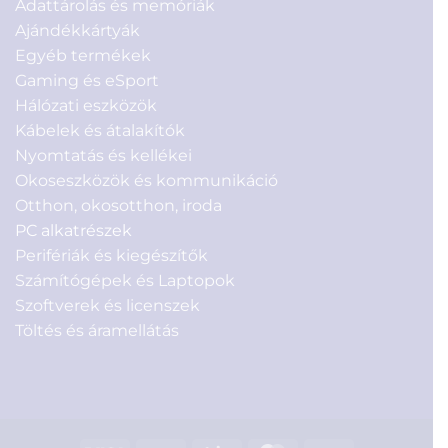
Adattárolás és memóriák
Ajándékkártyák
Egyéb termékek
Gaming és eSport
Hálózati eszközök
Kábelek és átalakítók
Nyomtatás és kellékei
Okoseszközök és kommunikáció
Otthon, okosotthon, iroda
PC alkatrészek
Perifériák és kiegészítők
Számítógépek és Laptopok
Szoftverek és licenszek
Töltés és áramellátás