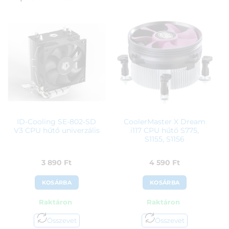
ID-Cooling SE-802-SD
CoolerMaster X Dream
V3 CPU hűtő univerzális
i117 CPU hűtő S775,
S1155, S1156
3 890
Ft
4 590
Ft
KOSÁRBA
KOSÁRBA
Raktáron
Raktáron
Összevet
Összevet