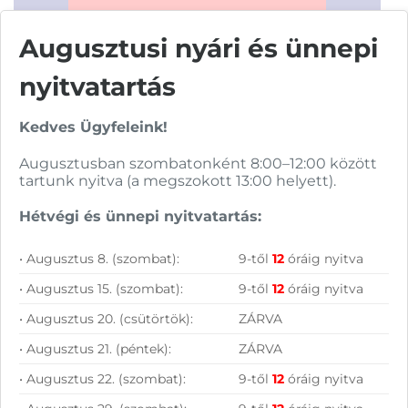
Augusztusi nyári és ünnepi
nyitvatartás
Kedves Ügyfeleink!
Vásárolj nálunk!
Augusztusban szombatonként 8:00–12:00 között
tartunk nyitva (a megszokott 13:00 helyett).
Nagy raktárkészlet
Hétvégi és ünnepi nyitvatartás:
Garanciavállalás
• Augusztus 8. (szombat):
9-től
12
óráig nyitva
Hűségprogram
• Augusztus 15. (szombat):
9-től
12
óráig nyitva
50 000 Ft felett ingyenes szállítás
• Augusztus 20. (csütörtök):
ZÁRVA
Szolgáltatásaink vállalkozásoknak
• Augusztus 21. (péntek):
ZÁRVA
• Augusztus 22. (szombat):
9-től
12
óráig nyitva