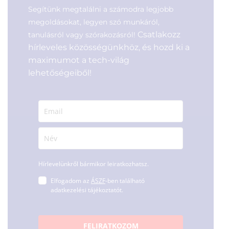
Segítünk megtalálni a számodra legjobb
megoldásokat, legyen szó munkáról,
Csatlakozz
tanulásról vagy szórakozásról!
hírleveles közösségünkhöz, és hozd ki a
maximumot a tech-világ
lehetőségeiből!
Hírlevelünkről bármikor leiratkozhatsz.
Elfogadom az
ÁSZF
-ben található
adatkezelési tájékoztatót.
FELIRATKOZOM