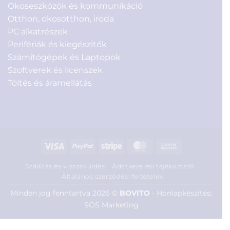
Okoseszközök és kommunikáció
Otthon, okosotthon, iroda
PC alkatrészek
Perifériák és kiegészítők
Számítógépek és Laptopok
Szoftverek és licenszek
Töltés és áramellátás
Visa
PayPal
Stripe
MasterCard
Cash
On
Szállítás és visszaküldés
Adatkezelési tájékoztató
Delivery
Általános szerződési feltételek
Minden jog fenntartva 2026 ©
BOVITO
-
Honlapkészítés:
SOS Marketing