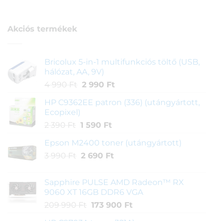
ből,
értékelés
alapján
Akciós termékek
Bricolux 5-in-1 multifunkciós töltő (USB,
hálózat, AA, 9V)
Original
Current
4 990
Ft
2 990
Ft
price
price
HP C9362EE patron (336) (utángyártott,
was:
is:
Ecopixel)
4
2
Original
Current
2 390
Ft
1 590
Ft
990 Ft.
990 Ft.
price
price
Epson M2400 toner (utángyártott)
was:
is:
Original
Current
3 990
Ft
2
2 690
Ft
1
price
price
390 Ft.
590 Ft.
was:
is:
Sapphire PULSE AMD Radeon™ RX
3
2
9060 XT 16GB DDR6 VGA
990 Ft.
690 Ft.
Original
Current
209 990
Ft
173 900
Ft
price
price