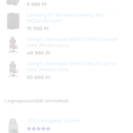
6 690
Ft
Lanberg 19" fali rackszekrény 18U
(600x450 mm)
71 700
Ft
Delight Bermada (BMD1106RD) Gamer
szék (fekete-piros)
48 990
Ft
Delight Bermada (BMD1106GR) Gamer
szék (fekete-zöld)
50 600
Ft
Legnépszerűbb termékek
UTP törésgátló, szürke