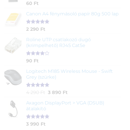
Értékelés
1
60
Ft
5.00
az 5-
ből,
Canon A4 fénymásoló papír 80g 500 lap
értékelés
alapján
Értékelés
2
2 290
Ft
5.00
az 5-
ből,
Roline UTP csatlakozó dugó
értékelés
(krimpelhető) RJ45 Cat5e
alapján
Értékelés
2
90
Ft
4.00
az
5-ből,
Logitech M185 Wireless Mouse - Swift
értékelés
Grey (szürke)
alapján
Értékelés
1
Original
Current
4 290
Ft
3 890
Ft
5.00
az 5-
price
price
ből,
Axagon DisplayPort > VGA (DSUB)
was:
is:
értékelés
átalakító
4
3
alapján
290 Ft.
890 Ft.
Értékelés
1
3 990
Ft
5.00
az 5-