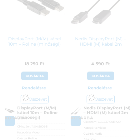
DisplayPort (M/M) kábel
Nedis DisplayPort (M) –
10m – Roline (minőségi)
HDMI (M) kábel 2m
18 250
Ft
4 590
Ft
KOSÁRBA
KOSÁRBA
Rendelésre
Rendelésre
Összevet
Összevet
DisplayPort (M/M)
Nedis DisplayPort (M)
kábel 10m – Roline
– HDMI (M) kábel 2m
(minőségi)
KOSÁRBA
KOSÁRBA
Cikkszám:
CCGL37100BK20
Cikkszám:
11.04.5609-5
Kategória:
Video
Kategória:
Video
Gyártó:
Nedis
Gyártó:
Roline
ÁFA:
27%