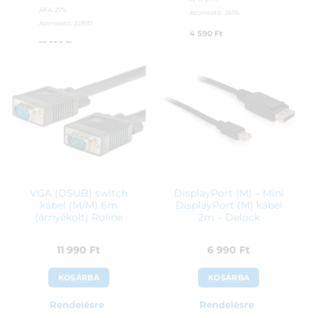
ÁFA:
27%
Azonosító:
26116
Azonosító:
22897
4 590
Ft
18 250
Ft
VGA (DSUB) switch
DisplayPort (M) – Mini
kábel (M/M) 6m
DisplayPort (M) kábel
(árnyékolt) Roline
2m – Delock
11 990
Ft
6 990
Ft
KOSÁRBA
KOSÁRBA
Rendelésre
Rendelésre