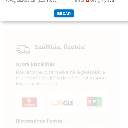
• Augusztus 29. (szombat):
9-től
12
óráig nyitva
BEZÁR
Szállítás, fizetés:
Gyors kiszállítás
Raktáron lévő termékeink legkésőbb a
megrendelést követkető munkanapon
feladásra kerülnek.
Biztonságos fizetés