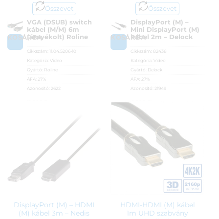
Összevet
Összevet
VGA (DSUB) switch
DisplayPort (M) –
kábel (M/M) 6m
Mini DisplayPort (M)
(árnyékolt) Roline
kábel 2m – Delock
KOSÁRBA
KOSÁRBA
Cikkszám:
11.04.5206-10
Cikkszám:
82438
Kategória:
Video
Kategória:
Video
Gyártó:
Roline
Gyártó:
Delock
ÁFA:
27%
ÁFA:
27%
Azonosító:
2622
Azonosító:
21949
11 990
Ft
6 990
Ft
DisplayPort (M) – HDMI
HDMI-HDMI (M) kábel
(M) kábel 3m – Nedis
1m UHD szabvány