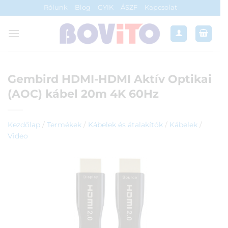
Skip
Rólunk
Blog
GYIK
ÁSZF
Kapcsolat
to
content
Gembird HDMI-HDMI Aktív Optikai
(AOC) kábel 20m 4K 60Hz
Kezdőlap
/
Termékek
/
Kábelek és átalakítók
/
Kábelek
/
Video