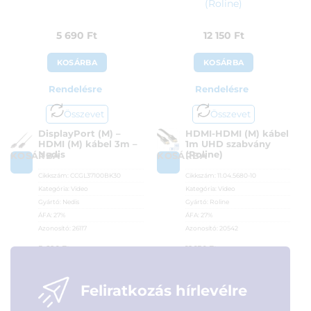
(Roline)
5 690
Ft
12 150
Ft
KOSÁRBA
KOSÁRBA
Rendelésre
Rendelésre
Összevet
Összevet
DisplayPort (M) –
HDMI-HDMI (M) kábel
HDMI (M) kábel 3m –
1m UHD szabvány
Nedis
(Roline)
KOSÁRBA
KOSÁRBA
Cikkszám:
CCGL37100BK30
Cikkszám:
11.04.5680-10
Kategória:
Video
Kategória:
Video
Gyártó:
Nedis
Gyártó:
Roline
ÁFA:
27%
ÁFA:
27%
Azonosító:
26117
Azonosító:
20542
5 690
Ft
12 150
Ft
Feliratkozás hírlevélre