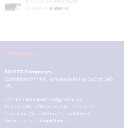
HP C9703A toner (121A)
was:
is:
Original
Current
25 900
Ft
6 990
209
Ft
173
price
price
990 Ft.
900 Ft.
was:
is:
25
6
900 Ft.
990 Ft.
IMPRESSZUM
BOVITO Computers
Számítástechnikai, Kereskedelmi és Szolgáltató
Kft.
Cím: 1214 Budapest, Völgy utca 45.
Telefon:
+36 1 278-09-54
,
+36 1 445-27-72
E-mail:
info@bovito.hu
,
szerviz@bovito.hu
Webshop:
webshop@bovito.hu