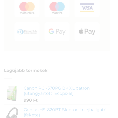
Legújabb termékek
Canon PGI-570PG BK XL patron
(utángyártott, Ecopixel)
990
Ft
Genius HS-820BT Bluetooth fejhallgató
(fekete)