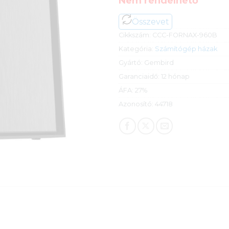
Nem rendelhető
Összevet
Cikkszám:
CCC-FORNAX-960B
Kategória:
Számítógép házak
Gyártó:
Gembird
Garanciaidő:
12 hónap
ÁFA:
27%
Azonosító:
44718