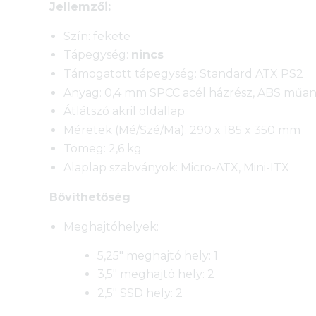
Jellemzői:
Szín: fekete
Tápegység:
nincs
Támogatott tápegység: Standard ATX PS2
Anyag: 0,4 mm SPCC acél házrész, ABS műany
Átlátszó akril oldallap
Méretek (Mé/Szé/Ma): 290 x 185 x 350 mm
Tömeg: 2,6 kg
Alaplap szabványok: Micro-ATX, Mini-ITX
Bővíthetőség
Meghajtóhelyek:
5,25″ meghajtó hely: 1
3,5″ meghajtó hely: 2
2,5″ SSD hely: 2