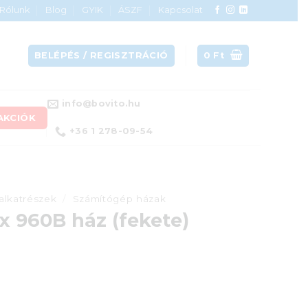
Rólunk
Blog
GYIK
ÁSZF
Kapcsolat
BELÉPÉS / REGISZTRÁCIÓ
0
Ft
info@bovito.hu
AKCIÓK
+36 1 278-09-54
alkatrészek
/
Számítógép házak
 960B ház (fekete)