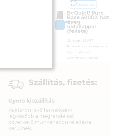
Összevet
Összevet
Akyga AK17BK
BeQuiet! Pure
ház (fekete)
Base 500DX ház
üveg
OSÁRBA
KOSÁRBA
oldallappal
Cikkszám:
AK17BK
(fekete)
Kategória:
Számítógép házak
Gyártó:
Akyga
Cikkszám:
BGW37
Garanciaidő:
24 hónap
Kategória:
Számítógép házak
ÁFA:
27%
Gyártó:
BeQuiet!
Azonosító:
40102
Garanciaidő:
36 hónap
ÁFA:
27%
11 590
Ft
Azonosító:
38510
49 990
Ft
Szállítás, fizetés:
Gyors kiszállítás
Raktáron lévő termékeink
legkésőbb a megrendelést
követkető munkanapon feladásra
kerülnek.