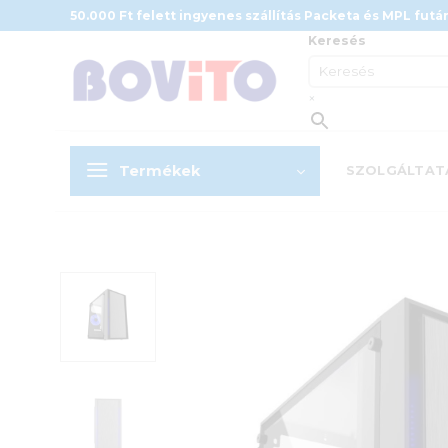
Skip
50.000 Ft felett ingyenes szállítás Packeta és MPL futár
to
Keresés
content
×
Termékek
SZOLGÁLTAT