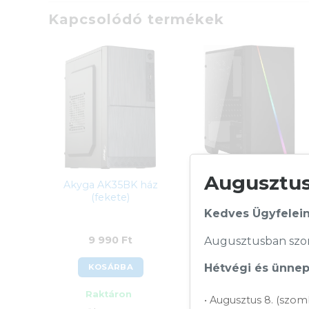
Kapcsolódó termékek
Augusztusi
Akyga AK35BK ház
AeroCool Cylon Mini
(fekete)
RGB ház plexi
oldallappal (fekete)
Kedves Ügyfelein
9 990
Ft
9 290
Ft
Augusztusban szom
Hétvégi és ünnepi
KOSÁRBA
KOSÁRBA
Raktáron
Rendelésre
• Augusztus 8. (szom