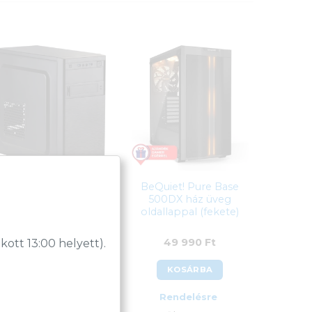
Akyga AK17BK ház
BeQuiet! Pure Base
(fekete)
500DX ház üveg
oldallappal (fekete)
11 590
Ft
49 990
Ft
tt 13:00 helyett).
KOSÁRBA
KOSÁRBA
Raktáron
Rendelésre