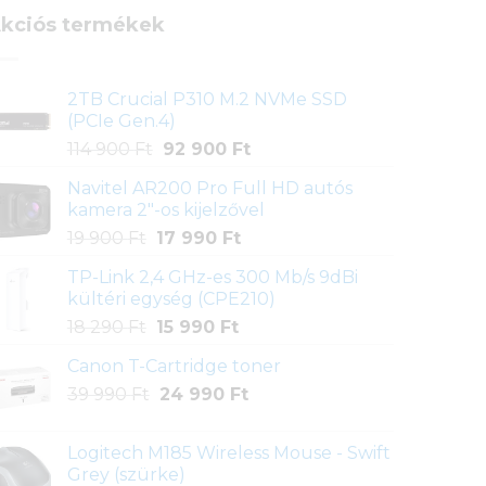
kciós termékek
2TB Crucial P310 M.2 NVMe SSD
(PCIe Gen.4)
Original
Current
114 900
Ft
92 900
Ft
price
price
Navitel AR200 Pro Full HD autós
was:
is:
kamera 2"-os kijelzővel
114
92
Original
Current
19 900
Ft
17 990
Ft
900 Ft.
900 Ft.
price
price
TP-Link 2,4 GHz-es 300 Mb/s 9dBi
was:
is:
kültéri egység (CPE210)
19
17
Original
Current
18 290
Ft
15 990
Ft
900 Ft.
990 Ft.
price
price
Canon T-Cartridge toner
was:
is:
Original
Current
39 990
Ft
18
24 990
Ft
15
price
price
290 Ft.
990 Ft.
was:
is:
Logitech M185 Wireless Mouse - Swift
39
24
Grey (szürke)
990 Ft.
990 Ft.