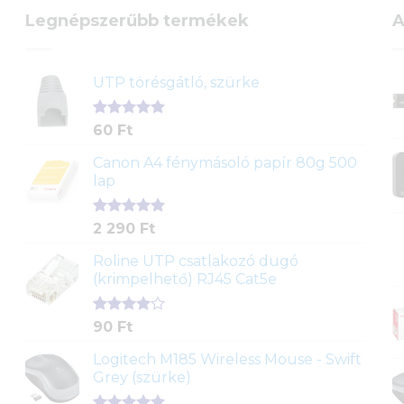
Legnépszerűbb termékek
A
UTP törésgátló, szürke
Értékelés
1
60
Ft
5.00
az 5-
ből,
Canon A4 fénymásoló papír 80g 500
értékelés
lap
alapján
Értékelés
2
2 290
Ft
5.00
az 5-
ből,
Roline UTP csatlakozó dugó
értékelés
(krimpelhető) RJ45 Cat5e
alapján
Értékelés
2
90
Ft
4.00
az
5-ből,
Logitech M185 Wireless Mouse - Swift
értékelés
Grey (szürke)
alapján