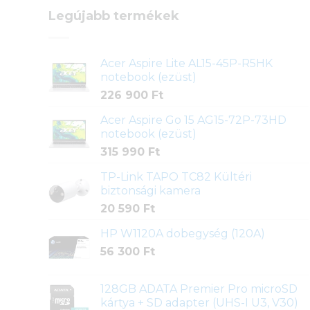
Legújabb termékek
Acer Aspire Lite AL15-45P-R5HK
notebook (ezüst)
226 900
Ft
Acer Aspire Go 15 AG15-72P-73HD
notebook (ezüst)
315 990
Ft
TP-Link TAPO TC82 Kültéri
biztonsági kamera
20 590
Ft
HP W1120A dobegység (120A)
56 300
Ft
128GB ADATA Premier Pro microSD
kártya + SD adapter (UHS-I U3, V30)