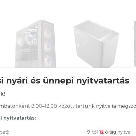
 nyári és ünnepi nyitvatartás
Zalman N5 MF RGB
CoolerMaster Silencio
ház plexi oldallappal
S400 ház üveg
(fekete)
oldalablakkal (fekete)
k!
18 890
Ft
37 790
Ft
batonként 8:00–12:00 között tartunk nyitva (a megszoko
 nyitvatartás:
KOSÁRBA
KOSÁRBA
Raktáron
Rendelésre
bat):
9-től
12
óráig nyitva