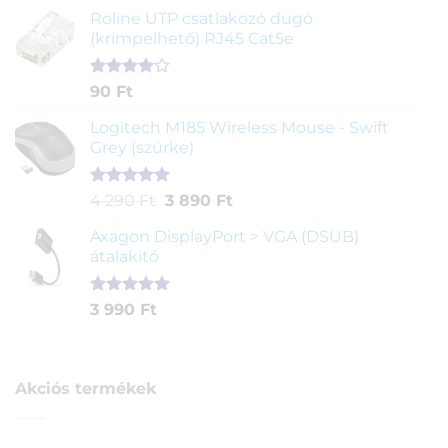
ből,
Roline UTP csatlakozó dugó
értékelés
(krimpelhető) RJ45 Cat5e
alapján
Értékelés
2
90
Ft
4.00
az
5-ből,
Logitech M185 Wireless Mouse - Swift
értékelés
Grey (szürke)
alapján
Értékelés
1
Original
Current
4 290
Ft
3 890
Ft
5.00
az 5-
price
price
ből,
Axagon DisplayPort > VGA (DSUB)
was:
is:
értékelés
átalakító
4
3
alapján
290 Ft.
890 Ft.
Értékelés
1
3 990
Ft
5.00
az 5-
ből,
értékelés
alapján
Akciós termékek