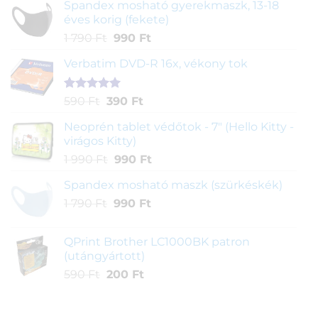
Spandex mosható gyerekmaszk, 13-18
éves korig (fekete)
Original
Current
1 790
Ft
990
Ft
price
price
Verbatim DVD-R 16x, vékony tok
was:
is:
1
990 Ft.
790 Ft.
Értékelés
1
Original
Current
590
Ft
390
Ft
5.00
az 5-
price
price
ből,
Neoprén tablet védőtok - 7" (Hello Kitty -
was:
is:
értékelés
virágos Kitty)
590 Ft.
390 Ft.
alapján
Original
Current
1 990
Ft
990
Ft
price
price
Spandex mosható maszk (szürkéskék)
was:
is:
Original
Current
1 790
Ft
1
990
Ft
990 Ft.
price
price
990 Ft.
was:
is:
QPrint Brother LC1000BK patron
1
990 Ft.
(utángyártott)
790 Ft.
Original
Current
590
Ft
200
Ft
price
price
was:
is: