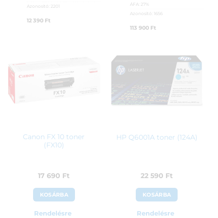
ÁFA:
27%
Azonosító:
2201
Azonosító:
1656
12 390
Ft
113 900
Ft
Canon FX 10 toner
HP Q6001A toner (124A)
(FX10)
17 690
Ft
22 590
Ft
KOSÁRBA
KOSÁRBA
Rendelésre
Rendelésre