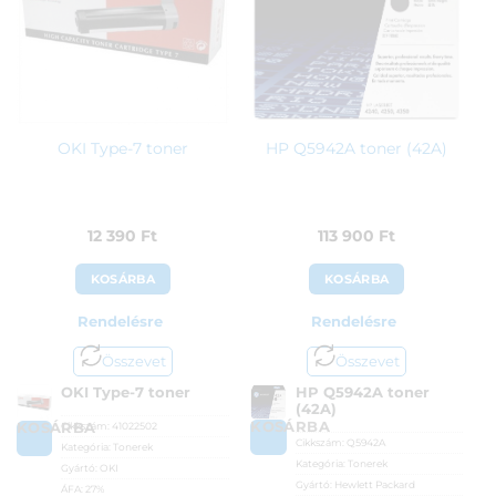
OKI Type-7 toner
HP Q5942A toner (42A)
12 390
Ft
113 900
Ft
KOSÁRBA
KOSÁRBA
Rendelésre
Rendelésre
Összevet
Összevet
OKI Type-7 toner
HP Q5942A toner
(42A)
KOSÁRBA
Cikkszám:
41022502
KOSÁRBA
Cikkszám:
Q5942A
Kategória:
Tonerek
Kategória:
Tonerek
Gyártó:
OKI
Gyártó:
Hewlett Packard
ÁFA:
27%