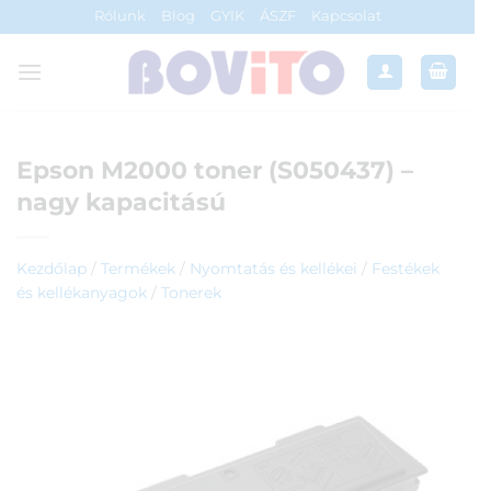
Skip
Rólunk
Blog
GYIK
ÁSZF
Kapcsolat
to
content
Epson M2000 toner (S050437) –
nagy kapacitású
Kezdőlap
/
Termékek
/
Nyomtatás és kellékei
/
Festékek
és kellékanyagok
/
Tonerek