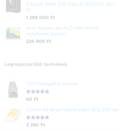
7, 64GB RAM, 2TB SSD, RTX5070Ti, Win
11)
1 299 000
Ft
Acer Aspire Lite AL15-45P-R5HK
notebook (ezüst)
226 900
Ft
Legnépszerűbb termékek
UTP törésgátló, szürke
Értékelés
1
60
Ft
5.00
az 5-
ből,
Canon A4 fénymásoló papír 80g 500 lap
értékelés
alapján
Értékelés
2
2 290
Ft
5.00
az 5-