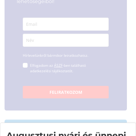
lehetőségeiből!
Hírlevelünkről bármikor leiratkozhatsz.
Elfogadom az
ÁSZF
-ben található
adatkezelési tájékoztatót.
FELIRATKOZOM
Augusztusi nyári és ünnepi