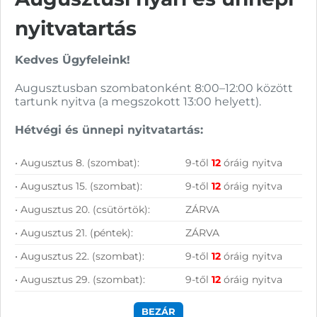
Vásárolj nálunk!
nyitvatartás
Nagy raktárkészlet
Kedves Ügyfeleink!
Garanciavállalás
Augusztusban szombatonként 8:00–12:00 között
tartunk nyitva (a megszokott 13:00 helyett).
Hűségprogram
Hétvégi és ünnepi nyitvatartás:
50 000 Ft felett ingyenes szállítás
Szolgáltatásaink vállalkozásoknak
• Augusztus 8. (szombat):
9-től
12
óráig nyitva
• Augusztus 15. (szombat):
9-től
12
óráig nyitva
• Augusztus 20. (csütörtök):
ZÁRVA
• Augusztus 21. (péntek):
ZÁRVA
• Augusztus 22. (szombat):
9-től
12
óráig nyitva
• Augusztus 29. (szombat):
9-től
12
óráig nyitva
BEZÁR