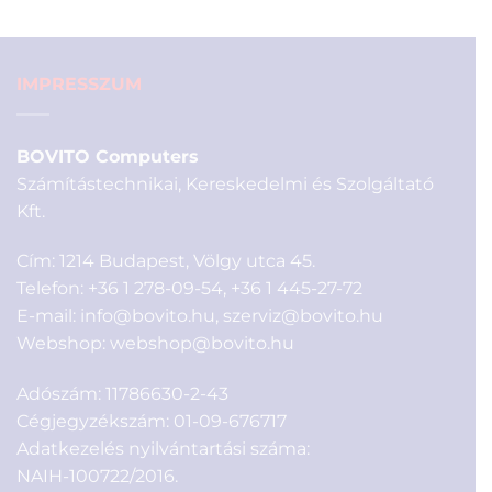
590 Ft.
200 Ft.
IMPRESSZUM
BOVITO Computers
Számítástechnikai, Kereskedelmi és Szolgáltató
Kft.
Cím: 1214 Budapest, Völgy utca 45.
Telefon:
+36 1 278-09-54
,
+36 1 445-27-72
E-mail:
info@bovito.hu
,
szerviz@bovito.hu
Webshop:
webshop@bovito.hu
Adószám: 11786630-2-43
Cégjegyzékszám: 01-09-676717
Adatkezelés nyilvántartási száma:
NAIH-100722/2016.