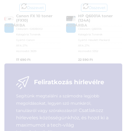
Összevet
Összevet
Canon FX 10 toner
HP Q6001A toner
(FX10)
(124A)
KOSÁRBA
KOSÁRBA
Cikkszám:
0263B002
Cikkszám:
Q6001A
Kategória:
Tonerek
Kategória:
Tonerek
Gyártó:
Canon
Gyártó:
Hewlett Packard
ÁFA:
27%
ÁFA:
27%
Azonosító:
3639
Azonosító:
5352
17 690
Ft
22 590
Ft
Feliratkozás hírlevélre
Segítünk megtalálni a számodra legjobb
megoldásokat, legyen szó munkáról,
Csatlakozz
tanulásról vagy szórakozásról!
hírleveles közösségünkhöz, és hozd ki a
maximumot a tech-világ