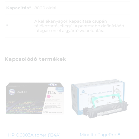
Kapacitás*
8000 oldal
A kellékanyagok kapacitása csupán
*
tájékoztató jellegű! A pontosabb definícióért
látogasson el a gyártó weboldalára.
Kapcsolódó termékek
Minolta PagePro 8
HP Q6003A toner (124A)