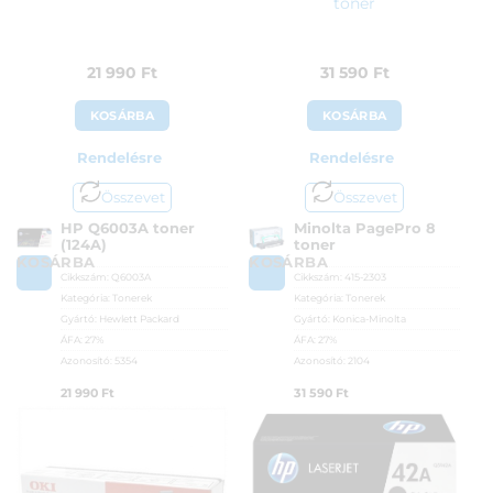
toner
21 990
Ft
31 590
Ft
KOSÁRBA
KOSÁRBA
Rendelésre
Rendelésre
Összevet
Összevet
HP Q6003A toner
Minolta PagePro 8
(124A)
toner
KOSÁRBA
KOSÁRBA
Cikkszám:
Q6003A
Cikkszám:
415-2303
Kategória:
Tonerek
Kategória:
Tonerek
Gyártó:
Hewlett Packard
Gyártó:
Konica-Minolta
ÁFA:
27%
ÁFA:
27%
Azonosító:
5354
Azonosító:
2104
21 990
Ft
31 590
Ft