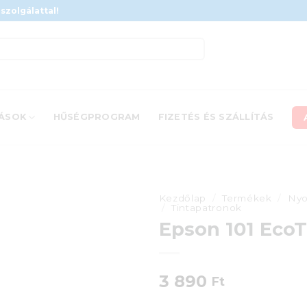
szolgálattal!
ÁSOK
HŰSÉGPROGRAM
FIZETÉS ÉS SZÁLLÍTÁS
Kezdőlap
/
Termékek
/
Nyo
/
Tintapatronok
Epson 101 EcoT
3 890
Ft