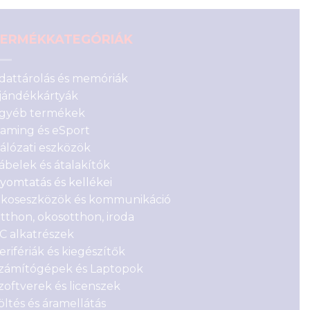
ERMÉKKATEGÓRIÁK
dattárolás és memóriák
jándékkártyák
gyéb termékek
aming és eSport
álózati eszközök
ábelek és átalakítók
yomtatás és kellékei
koseszközök és kommunikáció
tthon, okosotthon, iroda
C alkatrészek
erifériák és kiegészítők
zámítógépek és Laptopok
zoftverek és licenszek
öltés és áramellátás