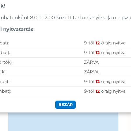
k!
Vásárolj nálunk!
batonként 8:00–12:00 között tartunk nyitva (a megszoko
 nyitvatartás:
Nagy raktárkészlet
bat):
9-től
12
óráig nyitva
Garanciavállalás
bat):
9-től
12
óráig nyitva
Hűségprogram
örtök):
ZÁRVA
50 000 Ft felett ingyenes szállítás
ek):
ZÁRVA
Szolgáltatásaink
bat):
9-től
12
óráig nyitva
vállalkozásoknak
mbat):
9-től
12
óráig nyitva
BEZÁR