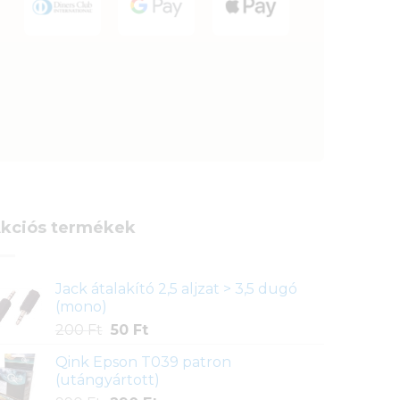
kciós termékek
Jack átalakító 2,5 aljzat > 3,5 dugó
(mono)
Original
Current
200
Ft
50
Ft
price
price
Qink Epson T039 patron
was:
is:
(utángyártott)
200 Ft.
50 Ft.