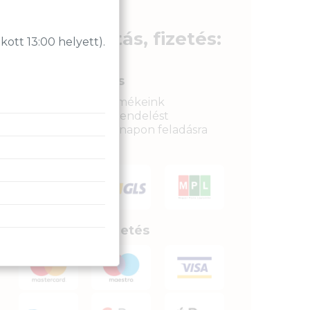
Szállítás, fizetés:
tt 13:00 helyett).
Gyors kiszállítás
Raktáron lévő termékeink
legkésőbb a megrendelést
követkető munkanapon feladásra
kerülnek.
Biztonságos fizetés