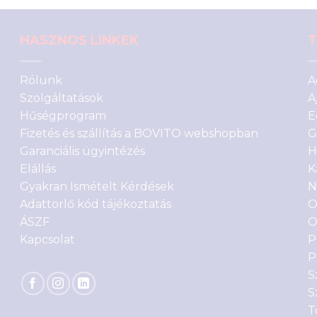
HASZNOS LINKEK
T
Rólunk
A
Szolgáltatások
A
Hűségprogram
E
Fizetés és szállítás a BOVITO webshopban
G
Garanciális ügyintézés
H
Elállás
K
Gyakran Ismételt Kérdések
N
Adattörlő kód tájékoztatás
O
ÁSZF
O
Kapcsolat
P
P
S
S
T