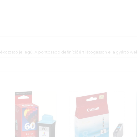
ékoztató jellegű! A pontosabb definícióért látogasson el a gyártó we