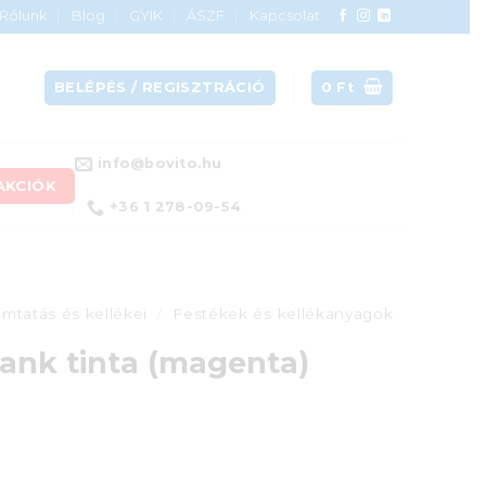
Rólunk
Blog
GYIK
ÁSZF
Kapcsolat
BELÉPÉS / REGISZTRÁCIÓ
0
Ft
info@bovito.hu
AKCIÓK
+36 1 278-09-54
mtatás és kellékei
/
Festékek és kellékanyagok
ank tinta (magenta)