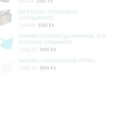
Original
Current
990
Ft
290
Ft
price
price
Qink Epson T0614 patron
was:
is:
(utángyártott)
990 Ft.
290 Ft.
Original
Current
1 190
Ft
590
Ft
price
price
Spandex mosható gyerekmaszk, 6-12
was:
is:
éves korig (világoskék)
1
590 Ft.
Original
Current
1 790
Ft
990
Ft
190 Ft.
price
price
Spandex mosható maszk (fehér)
was:
is:
Original
Current
1 790
Ft
1
990
Ft
990 Ft.
price
price
790 Ft.
was:
is:
1
990 Ft.
790 Ft.