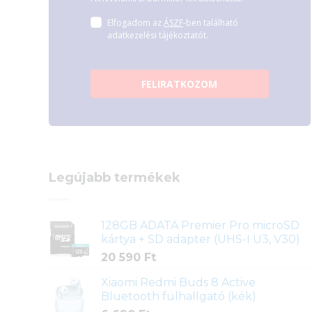
Elfogadom az
ÁSZF
-ben található
adatkezelési tájékoztatót.
FELIRATKOZOM
Legújabb termékek
128GB ADATA Premier Pro microSD
kártya + SD adapter (UHS-I U3, V30)
20 590
Ft
Xiaomi Redmi Buds 8 Active
Bluetooth fülhallgató (kék)