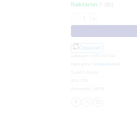
Raktáron
(1 db)
Epson 101 EcoTank tinta (
Összevet
Cikkszám:
C13T03V34A
Kategória:
Tintapatronok
Gyártó:
Epson
ÁFA:
27%
Azonosító:
34578