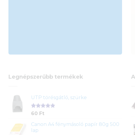
Legnépszerűbb termékek
A
UTP törésgátló, szürke
Értékelés
1
60
Ft
5.00
az 5-
ből,
Canon A4 fénymásoló papír 80g 500
értékelés
lap
alapján