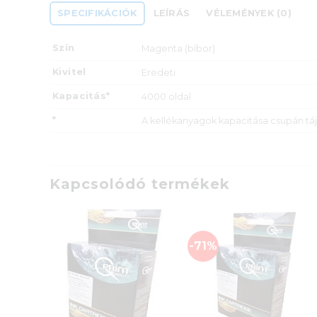
SPECIFIKÁCIÓK
LEÍRÁS
VÉLEMÉNYEK (0)
Szín
Magenta (bíbor)
Kivitel
Eredeti
Kapacitás*
4000 oldal
*
A kellékanyagok kapacitása csupán táj
Kapcsolódó termékek
-71%