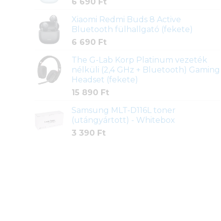
6 690
Ft
Xiaomi Redmi Buds 8 Active
Bluetooth fülhallgató (fekete)
6 690
Ft
The G-Lab Korp Platinum vezeték
nélküli (2,4 GHz + Bluetooth) Gaming
Headset (fekete)
15 890
Ft
Samsung MLT-D116L toner
(utángyártott) - Whitebox
3 390
Ft