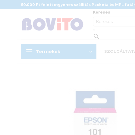
Skip
50.000 Ft felett ingyenes szállítás Packeta és MPL futár
to
Keresés
content
×
Termékek
SZOLGÁLTAT