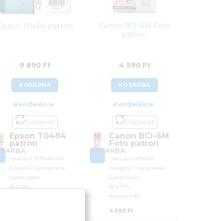
Canon BCI-6M Foto
Epson T0484 patron
patron
9 890
Ft
4 590
Ft
KOSÁRBA
KOSÁRBA
Rendelésre
Rendelésre
Összevet
Összevet
Epson T0484
Canon BCI-6M
patron
Foto patron
OSÁRBA
KOSÁRBA
Cikkszám:
C13T04844010
Cikkszám:
4710A002
Kategória:
Tintapatronok
Kategória:
Tintapatronok
Gyártó:
Epson
Gyártó:
Canon
ÁFA:
27%
ÁFA:
27%
Azonosító:
3088
Azonosító:
862
9 890
Ft
4 590
Ft