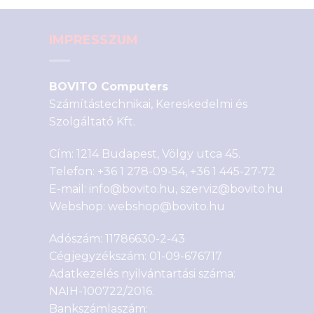
IMPRESSZUM
BOVITO Computers
Számítástechnikai, Kereskedelmi és
Szolgáltató Kft.
Cím: 1214 Budapest, Völgy utca 45.
Telefon:
+36 1 278-09-54
,
+36 1 445-27-72
E-mail:
info@bovito.hu
,
szerviz@bovito.hu
Webshop:
webshop@bovito.hu
Adószám: 11786630-2-43
Cégjegyzékszám: 01-09-676717
Adatkezelés nyilvántartási száma:
NAIH-100722/2016.
Bankszámlaszám: