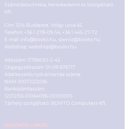
Számítástechnikai, Kereskedelmi és Szolgáltató
Kft.
Cím: 1214 Budapest, Völgy utca 45.
Telefon:
+36 1 278-09-54
,
+36 1 445-27-72
E-mail:
info@bovito.hu
,
szerviz@bovito.hu
Webshop:
webshop@bovito.hu
Adószám: 11786630-2-43
Cégjegyzékszám: 01-09-676717
Adatkezelés nyilvántartási száma:
NAIH-100722/2016.
Bankszámlaszám:
12012156-01064096-00100005
Tárhely szolgáltató: BOVITO Computers Kft.
HASZNOS LINKEK