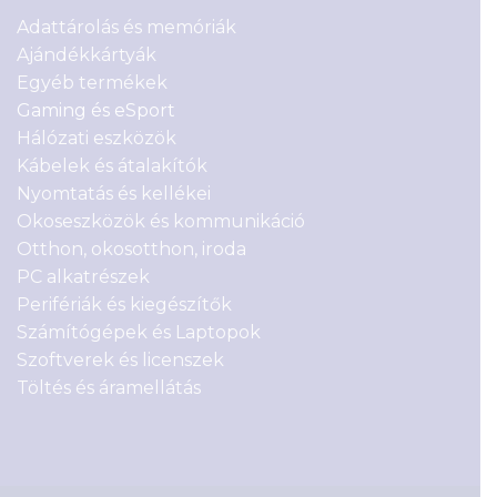
Adattárolás és memóriák
Ajándékkártyák
Egyéb termékek
Gaming és eSport
Hálózati eszközök
Kábelek és átalakítók
Nyomtatás és kellékei
Okoseszközök és kommunikáció
Otthon, okosotthon, iroda
PC alkatrészek
Perifériák és kiegészítők
Számítógépek és Laptopok
Szoftverek és licenszek
Töltés és áramellátás