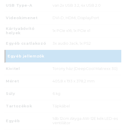
USB Type-A
van 2x USB 3.2, 4x USB 2.0
Videokimenet
DVI-D, HDMI, DisplayPort
Kártyabővító
1x PCIe x16, 1x PCIe x1
helyek
Egyéb csatlakozó
3x audio Jack, 1x PS2
Egyéb jellemzők
Kivitel
Torony ház (DeepCool Matrexx 30)
Méret
405,8 x 193 x 378,2 mm
Súly
6 kg
Tartozékok
Tápkábel
1db 12cm Akyga AW-12E kék LED-es
Egyéb
ventilátor