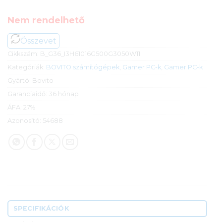
Nem rendelhető
Összevet
Cikkszám:
B_G36_I3H61016G500G3050W11
Kategóriák:
BOVITO számítógépek
,
Gamer PC-k
,
Gamer PC-k
Gyártó:
Bovito
Garanciaidő:
36 hónap
ÁFA:
27%
Azonosító:
54688
SPECIFIKÁCIÓK