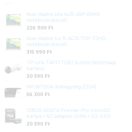
Acer Aspire Lite AL15-45P-R5HK
notebook (ezüst)
226 900
Ft
Acer Aspire Go 15 AG15-72P-73HD
notebook (ezüst)
315 990
Ft
TP-Link TAPO TC82 Kültéri biztonsági
kamera
20 590
Ft
HP W1120A dobegység (120A)
56 300
Ft
128GB ADATA Premier Pro microSD
kártya + SD adapter (UHS-I U3, V30)
20 590
Ft