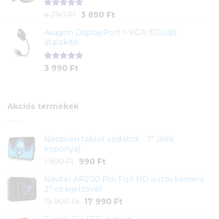
Értékelés
1
Original
Current
4 290
Ft
3 890
Ft
5.00
az 5-
price
price
ből,
Axagon DisplayPort > VGA (DSUB)
was:
is:
értékelés
átalakító
4
3
alapján
290 Ft.
890 Ft.
Értékelés
1
3 990
Ft
5.00
az 5-
ből,
értékelés
alapján
Akciós termékek
Neoprén tablet védőtok - 7" (Kék
koponya)
Original
Current
1 990
Ft
990
Ft
price
price
Navitel AR200 Pro Full HD autós kamera
was:
is:
2"-os kijelzővel
1
990 Ft.
Original
Current
19 900
Ft
17 990
Ft
990 Ft.
price
price