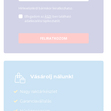
Hírlevelünkről bármikor leiratkozhatsz.
Elfogadom az
ÁSZF
-ben található
adatkezelési tájékoztatót.
FELIRATKOZOM
Vásárolj nálunk!
Nagy raktárkészlet
Garanciavállalás
Hűségprogram