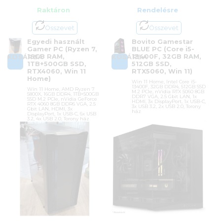
Raktáron
Rendelésre
Összevet
Összevet
Egyedi használt
Bovito Gamestar
Gamer PC (Ryzen 7,
BLUE PC (Core i5-
16GB RAM,
13400F, 32GB RAM,
KOSÁRBA
KOSÁRBA
1TB+500GB SSD,
512GB SSD,
RTX4060, Win 11
RTX5060, Win 11)
Home)
Win 11 Home, Intel Core i5-
13400F, 32GB DDR4, 512GB SSD
Win 11 Home, AMD Ryzen 7
M.2 PCIe, nVidia RTX 5060 8GB
5800X, 16GB DDR4, 1TB+500GB
DDR7 VGA, 2.5 Gbit LAN, 1x
SSD M.2 PCIe, nVidia GeForce
HDMI, 3x DisplayPort, 1x USB-C,
RTX 4060 8GB DDR6 VGA, 2.5
3x USB 3.2, 2x USB 2.0, Torony
Gbit LAN, HDMI, 3x
ház
DisplayPort, 1x USB-C, 6x USB
3.2, 4x USB 2.0, Torony ház
Cikkszám:
BOVITOEGYEDI5
Cikkszám:
DEEPCOOL MATERX
Kategóriák:
BOVITO
55 MESH HASZNÁLT
számítógépek
,
Gamer PC-k
,
Gamer PC-k
Kategóriák:
Gamer PC-k
,
Gamer
PC-k
,
Használt számítógépek
Gyártó:
Bovito
Gyártó:
OEM gyártó
Garanciaidő:
36 hónap
Garanciaidő:
12 hónap
ÁFA:
27%
ÁFA:
0%
Azonosító:
30761
Azonosító:
54996
445 900
Ft
375 000
Ft