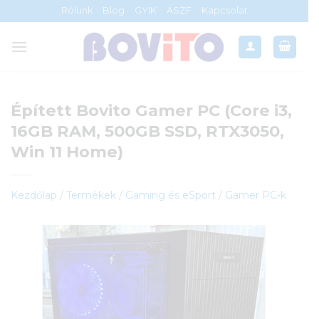
Skip
Rólunk
Blog
GYIK
ÁSZF
Kapcsolat
to
content
Épített Bovito Gamer PC (Core i3,
16GB RAM, 500GB SSD, RTX3050,
Win 11 Home)
Kezdőlap
/
Termékek
/
Gaming és eSport
/
Gamer PC-k