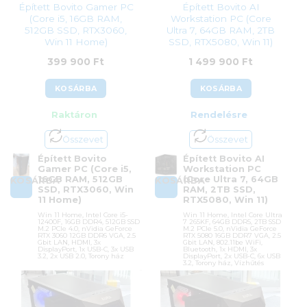
Épített Bovito Gamer PC
Épített Bovito AI
(Core i5, 16GB RAM,
Workstation PC (Core
512GB SSD, RTX3060,
Ultra 7, 64GB RAM, 2TB
Win 11 Home)
SSD, RTX5080, Win 11)
399 900
Ft
1 499 900
Ft
KOSÁRBA
KOSÁRBA
Raktáron
Rendelésre
Összevet
Összevet
Épített Bovito
Épített Bovito AI
Gamer PC (Core i5,
Workstation PC
16GB RAM, 512GB
(Core Ultra 7, 64GB
KOSÁRBA
KOSÁRBA
SSD, RTX3060, Win
RAM, 2TB SSD,
11 Home)
RTX5080, Win 11)
Win 11 Home, Intel Core i5-
Win 11 Home, Intel Core Ultra
12400F, 16GB DDR4, 512GB SSD
7 265KF, 64GB DDR5, 2TB SSD
M.2 PCIe 4.0, nVidia GeForce
M.2 PCIe 5.0, nVidia GeForce
RTX 3060 12GB DDR6 VGA, 2.5
RTX 5080 16GB DDR7 VGA, 2.5
Gbit LAN, HDMI, 3x
Gbit LAN, 802.11be WiFi,
DisplayPort, 1x USB-C, 3x USB
Bluetooth, 1x HDMI, 3x
3.2, 2x USB 2.0, Torony ház
DisplayPort, 2x USB-C, 6x USB
3.2, Torony ház, Vízhűtés
Cikkszám:
Cikkszám:
B_G38_I5B76016G512G3060W11
B_G46_CU7Z89064G2TB5080W11
Kategóriák:
BOVITO
Kategóriák:
BOVITO
számítógépek
,
Gamer PC-k
,