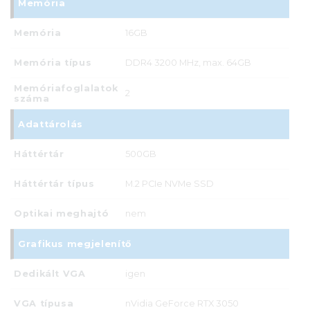
Memória
Memória
16GB
Memória típus
DDR4 3200 MHz, max. 64GB
Memóriafoglalatok
2
száma
Adattárolás
Háttértár
500GB
Háttértár típus
M.2 PCIe NVMe SSD
Optikai meghajtó
nem
Grafikus megjelenítő
Dedikált VGA
igen
VGA típusa
nVidia GeForce RTX 3050