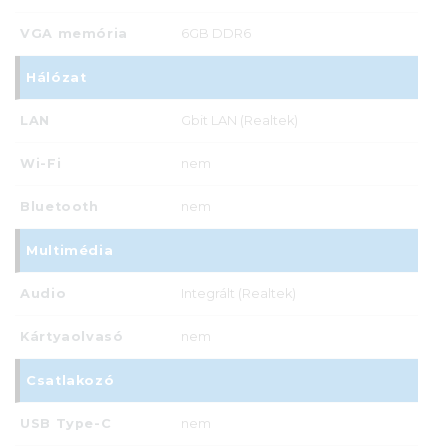
VGA memória
6GB DDR6
Hálózat
LAN
Gbit LAN (Realtek)
Wi-Fi
nem
Bluetooth
nem
Multimédia
Audio
Integrált (Realtek)
Kártyaolvasó
nem
Csatlakozó
USB Type-C
nem