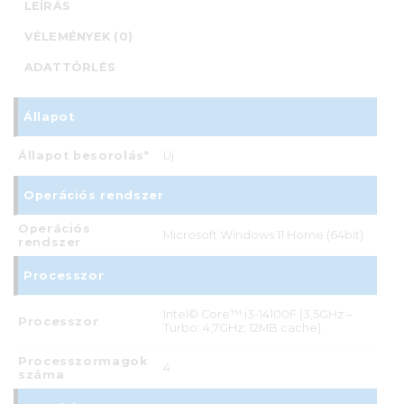
LEÍRÁS
VÉLEMÉNYEK (0)
ADATTÖRLÉS
Állapot
Állapot besorolás*
Új
Operációs rendszer
Operációs
Microsoft Windows 11 Home (64bit)
rendszer
Processzor
Intel© Core™ i3-14100F (3,5GHz –
Processzor
Turbo: 4,7GHz; 12MB cache)
Processzormagok
4
száma