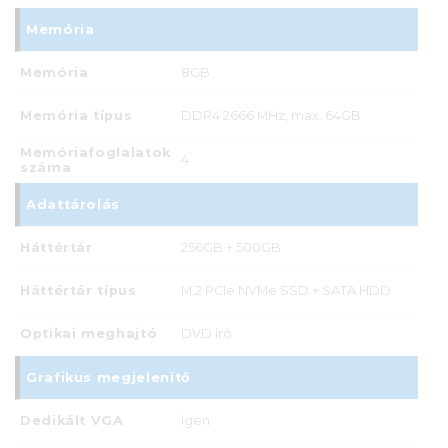
Memória
Memória
8GB
Memória típus
DDR4 2666 MHz, max. 64GB
Memóriafoglalatok
4
száma
Adattárolás
Háttértár
256GB + 500GB
Háttértár típus
M.2 PCIe NVMe SSD + SATA HDD
Optikai meghajtó
DVD író
Grafikus megjelenítő
Dedikált VGA
igen