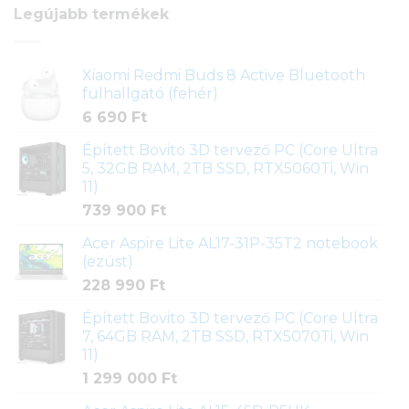
Legújabb termékek
Xiaomi Redmi Buds 8 Active Bluetooth
fülhallgató (fehér)
6 690
Ft
Épített Bovito 3D tervező PC (Core Ultra
5, 32GB RAM, 2TB SSD, RTX5060Ti, Win
11)
739 900
Ft
Acer Aspire Lite AL17-31P-35T2 notebook
(ezüst)
228 990
Ft
Épített Bovito 3D tervező PC (Core Ultra
7, 64GB RAM, 2TB SSD, RTX5070Ti, Win
11)
1 299 000
Ft