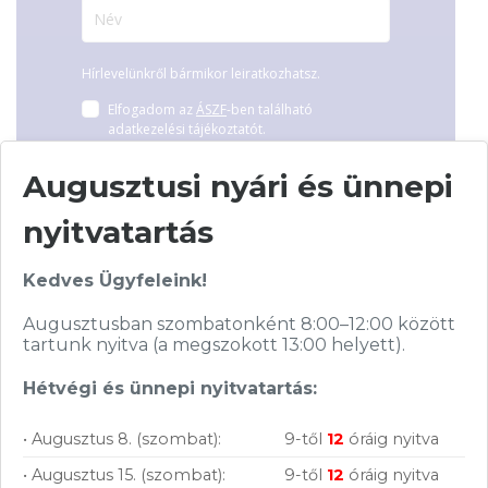
Hírlevelünkről bármikor leiratkozhatsz.
Elfogadom az
ÁSZF
-ben található
adatkezelési tájékoztatót.
Augusztusi nyári és ünnepi
FELIRATKOZOM
nyitvatartás
Kedves Ügyfeleink!
Augusztusban szombatonként 8:00–12:00 között
tartunk nyitva (a megszokott 13:00 helyett).
Vásárolj nálunk!
Hétvégi és ünnepi nyitvatartás:
Nagy raktárkészlet
• Augusztus 8. (szombat):
9-től
12
óráig nyitva
• Augusztus 15. (szombat):
9-től
12
óráig nyitva
Garanciavállalás