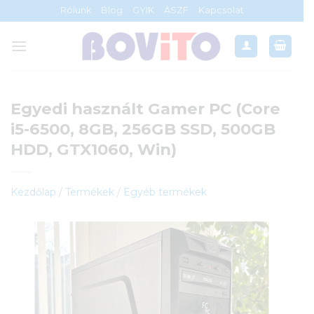
Skip
Rólunk
Blog
GYIK
ÁSZF
Kapcsolat
to
content
Egyedi használt Gamer PC (Core
i5-6500, 8GB, 256GB SSD, 500GB
HDD, GTX1060, Win)
Kezdőlap
/
Termékek
/
Egyéb termékek