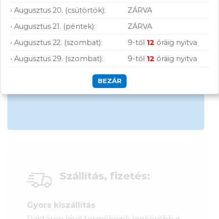
• Augusztus 20. (csütörtök):
ZÁRVA
Hűségprogram
• Augusztus 21. (péntek):
ZÁRVA
50 000 Ft felett ingyenes szállítás
• Augusztus 22. (szombat):
9-től
12
óráig nyitva
Szolgáltatásaink vállalkozásoknak
• Augusztus 29. (szombat):
9-től
12
óráig nyitva
BEZÁR
Szállítás, fizetés:
Gyors kiszállítás
Raktáron lévő termékeink legkésőbb a