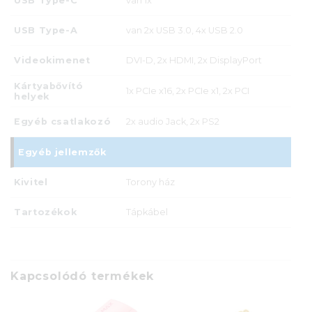
USB Type-C
van 1x
USB Type-A
van 2x USB 3.0, 4x USB 2.0
Videokimenet
DVI-D, 2x HDMI, 2x DisplayPort
Kártyabővító
1x PCIe x16, 2x PCIe x1, 2x PCI
helyek
Egyéb csatlakozó
2x audio Jack, 2x PS2
Egyéb jellemzők
Kivitel
Torony ház
Tartozékok
Tápkábel
Kapcsolódó termékek