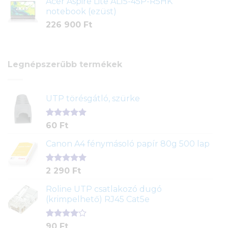
Acer Aspire Lite AL15-45P-R5HK
notebook (ezüst)
226 900
Ft
Legnépszerűbb termékek
UTP törésgátló, szürke
Értékelés
1
60
Ft
5.00
az 5-
ből,
Canon A4 fénymásoló papír 80g 500 lap
értékelés
alapján
Értékelés
2
2 290
Ft
5.00
az 5-
ből,
Roline UTP csatlakozó dugó
értékelés
(krimpelhető) RJ45 Cat5e
alapján
Értékelés
2
90
Ft