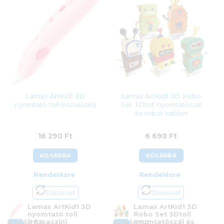
Lamax ArtKid1 3D
Lamax ArtKid1 3D Robo
nyomtató toll (rózsaszín)
Set 3Dtoll nyomtatószál
és robot sablon
16 290
Ft
6 690
Ft
KOSÁRBA
KOSÁRBA
Rendelésre
Rendelésre
Összevet
Összevet
Lamax ArtKid1 3D
Lamax ArtKid1 3D
nyomtató toll
Robo Set 3Dtoll
(rózsaszín)
nyomtatószál és
KOSÁRBA
KOSÁRBA