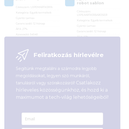
robot sablon
Cikkszám:
LXPEMARTK01PA
Cikkszám:
Kategória:
Egyéb termékek
LXPEAARTK01BAROSE01
Gyártó:
Lamax
Kategória:
Egyéb termékek
Garanciaidő:
12 hónap
Gyártó:
Lamax
ÁFA:
27%
Garanciaidő:
12 hónap
Azonosító:
54540
ÁFA:
27%
Azonosító:
54541
16 290
Ft
6 690
Ft
Feliratkozás hírlevélre
Segítünk megtalálni a számodra legjobb
megoldásokat, legyen szó munkáról,
Csatlakozz
tanulásról vagy szórakozásról!
hírleveles közösségünkhöz, és hozd ki a
maximumot a tech-világ lehetőségeiből!