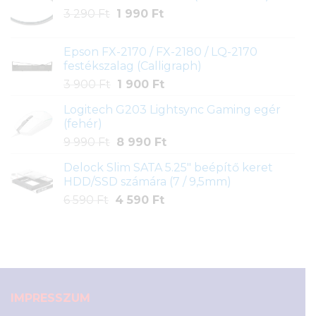
1
990 Ft.
Original
Current
3 290
Ft
1 990
Ft
790 Ft.
price
price
was:
is:
Epson FX-2170 / FX-2180 / LQ-2170
3
1
festékszalag (Calligraph)
290 Ft.
990 Ft.
Original
Current
3 900
Ft
1 900
Ft
price
price
Logitech G203 Lightsync Gaming egér
was:
is:
(fehér)
3
1
Original
Current
9 990
Ft
8 990
Ft
900 Ft.
900 Ft.
price
price
Delock Slim SATA 5.25" beépítő keret
was:
is:
HDD/SSD számára (7 / 9,5mm)
9
8
Original
Current
6 590
Ft
4 590
Ft
990 Ft.
990 Ft.
price
price
was:
is:
6
4
590 Ft.
590 Ft.
IMPRESSZUM