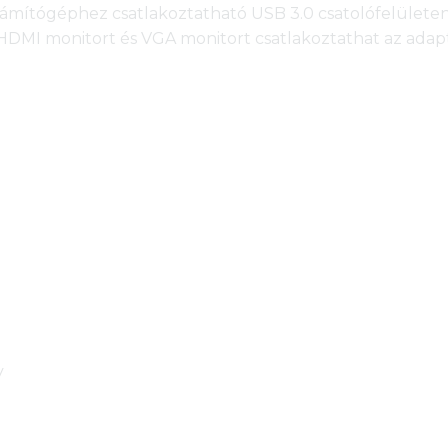
ámítógéphez csatlakoztatható USB 3.0 csatolófelületen, 
t. HDMI monitort és VGA monitort csatlakoztathat az ad
y