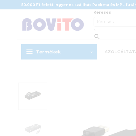
Skip
50.000 Ft felett ingyenes szállítás Packeta és MPL futár
to
Keresés
content
×
Termékek
SZOLGÁLTAT