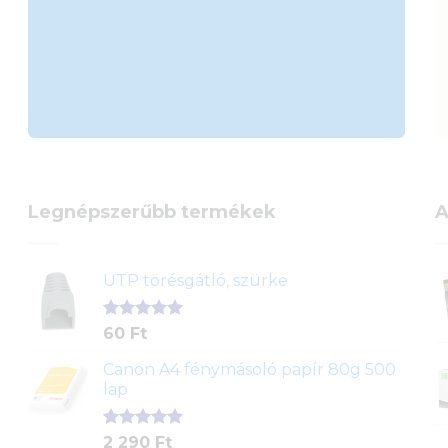
Legnépszerűbb termékek
A
UTP törésgátló, szürke
Értékelés
1
60
Ft
5.00
az 5-
ből,
Canon A4 fénymásoló papír 80g 500
értékelés
lap
alapján
Értékelés
2
2 290
Ft