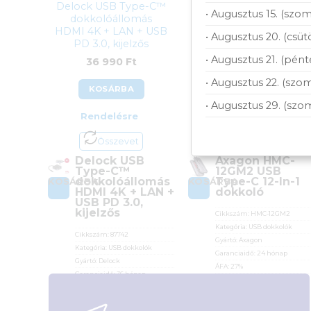
Delock USB Type-C™
Axagon HMC-12GM2
• Augusztus 15. (szom
dokkolóállomás
USB Type-C 12-In-1
HDMI 4K + LAN + USB
dokkoló
• Augusztus 20. (csüt
PD 3.0, kijelzős
• Augusztus 21. (pént
36 990
Ft
43 590
Ft
• Augusztus 22. (szom
KOSÁRBA
KOSÁRBA
• Augusztus 29. (szo
Rendelésre
Rendelésre
Összevet
Összevet
Delock USB
Axagon HMC-
Type-C™
12GM2 USB
dokkolóállomás
Type-C 12-In-1
KOSÁRBA
KOSÁRBA
HDMI 4K + LAN +
dokkoló
USB PD 3.0,
kijelzős
Cikkszám:
HMC-12GM2
Kategória:
USB dokkolók
Cikkszám:
87742
Gyártó:
Axagon
Kategória:
USB dokkolók
Garanciaidő:
24 hónap
Gyártó:
Delock
ÁFA:
27%
Garanciaidő:
36 hónap
Azonosító:
47326
ÁFA:
27%
43 590
Ft
Azonosító:
41468