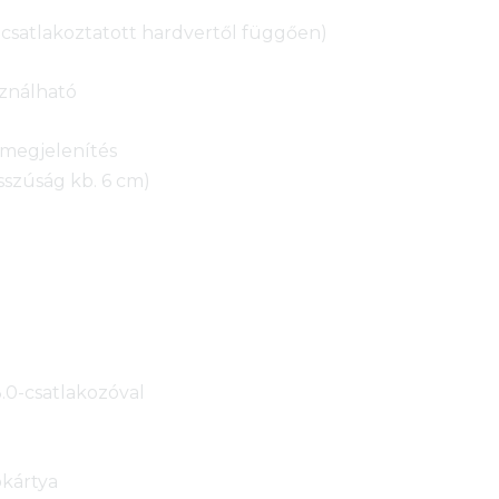
s csatlakoztatott hardvertől függően)
ználható
s megjelenítés
sszúság kb. 6 cm)
0-csatlakozóval
okártya