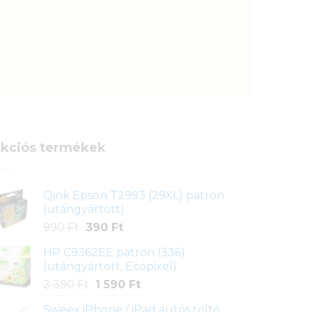
kciós termékek
Qink Epson T2993 (29XL) patron
(utángyártott)
Original
Current
990
Ft
390
Ft
price
price
HP C9362EE patron (336)
was:
is:
(utángyártott, Ecopixel)
990 Ft.
390 Ft.
Original
Current
2 390
Ft
1 590
Ft
price
price
Sweex iPhone / iPad autós töltő