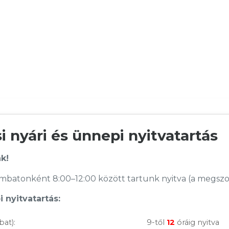
 nyári és ünnepi nyitvatartás
k!
batonként 8:00–12:00 között tartunk nyitva (a megszoko
 nyitvatartás:
bat):
9-től
12
óráig nyitva