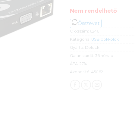
Nem rendelhető
Összevet
Cikkszám:
62461
Kategória:
USB dokkolók
Gyártó:
Delock
Garanciaidő:
36 hónap
ÁFA:
27%
Azonosító:
45062