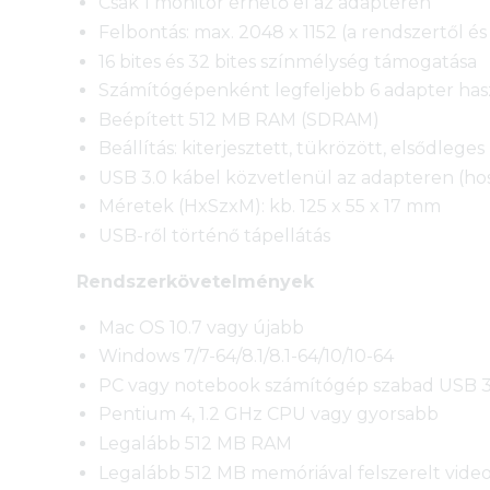
Csak 1 monitor érhető el az adapteren
Felbontás: max. 2048 x 1152 (a rendszertől é
16 bites és 32 bites színmélység támogatása
Számítógépenként legfeljebb 6 adapter has
Beépített 512 MB RAM (SDRAM)
Beállítás: kiterjesztett, tükrözött, elsődlege
USB 3.0 kábel közvetlenül az adapteren (ho
Méretek (HxSzxM): kb. 125 x 55 x 17 mm
USB-ről történő tápellátás
Rendszerkövetelmények
Mac OS 10.7 vagy újabb
Windows 7/7-64/8.1/8.1-64/10/10-64
PC vagy notebook számítógép szabad USB 3.
Pentium 4, 1.2 GHz CPU vagy gyorsabb
Legalább 512 MB RAM
Legalább 512 MB memóriával felszerelt vide