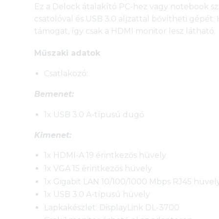
Ez a Delock átalakító PC-hez vagy notebook sz
csatolóval és USB 3.0 aljzattal bővítheti gépé
támogat, így csak a HDMI monitor lesz látható.
Műszaki adatok
Csatlakozó:
Bemenet:
1x USB 3.0 A-típusú dugó
Kimenet:
1x HDMI-A 19 érintkezős hüvely
1x VGA 15 érintkezős hüvely
1x Gigabit LAN 10/100/1000 Mbps RJ45 hüvel
1x USB 3.0 A-típusú hüvely
Lapkakészlet: DisplayLink DL-3700