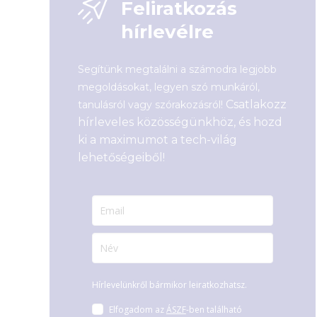
Feliratkozás
36 990
Ft
hírlevélre
Segítünk megtalálni a számodra legjobb
megoldásokat, legyen szó munkáról,
Csatlakozz
tanulásról vagy szórakozásról!
hírleveles közösségünkhöz, és hozd
ki a maximumot a tech-világ
lehetőségeiből!
Hírlevelünkről bármikor leiratkozhatsz.
Elfogadom az
ÁSZF
-ben található