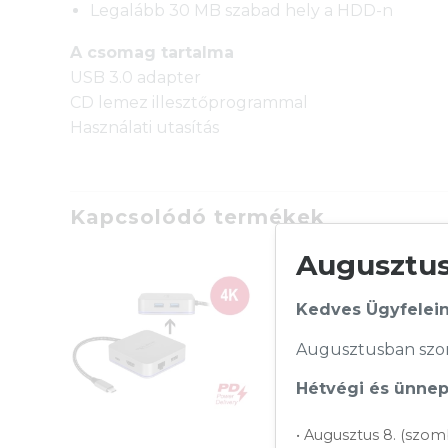
Legalább 30 MB szabad hely a HDD-n
A csomag tartalma
USB 3.0 adapter
CD lemez illesztőprogrammal
Használati utasítás
Kapcsolódó termékek
Augusztusi
Kedves Ügyfelein
Augusztusban szom
Hétvégi és ünnepi
• Augusztus 8. (szom