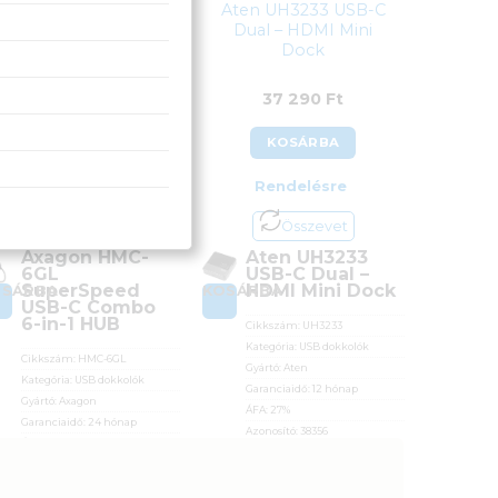
Axagon HMC-6GL
Aten UH3233 USB-C
SuperSpeed USB-C
Dual – HDMI Mini
Combo 6-in-1 HUB
Dock
16 690
Ft
37 290
Ft
KOSÁRBA
KOSÁRBA
Rendelésre
Rendelésre
Összevet
Összevet
Axagon HMC-
Aten UH3233
6GL
USB-C Dual –
SuperSpeed
HDMI Mini Dock
OSÁRBA
KOSÁRBA
USB-C Combo
6-in-1 HUB
Cikkszám:
UH3233
Kategória:
USB dokkolók
Cikkszám:
HMC-6GL
Gyártó:
Aten
Kategória:
USB dokkolók
Garanciaidő:
12 hónap
Gyártó:
Axagon
ÁFA:
27%
Garanciaidő:
24 hónap
Azonosító:
38356
ÁFA:
27%
37 290
Ft
Azonosító:
42817
16 690
Ft