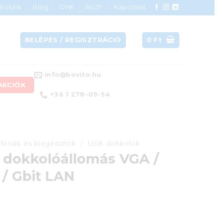
Rólunk
Blog
GYIK
ÁSZF
Kapcsolat
BELÉPÉS / REGISZTRÁCIÓ
0
Ft
info@bovito.hu
AKCIÓK
+36 1 278-09-54
ifériák és kiegészítők
/
USB dokkolók
 dokkolóállomás VGA /
 / Gbit LAN