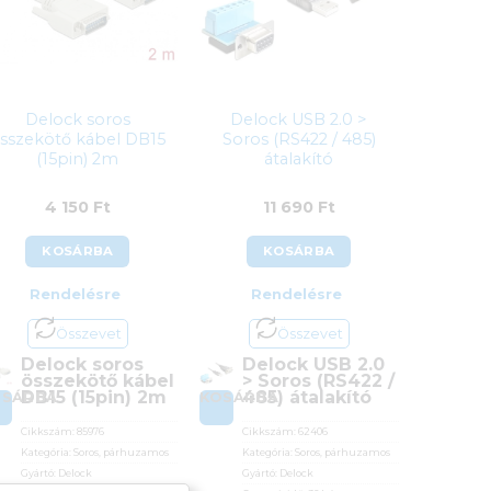
Delock soros
Delock USB 2.0 >
sszekötő kábel DB15
Soros (RS422 / 485)
(15pin) 2m
átalakító
4 150
Ft
11 690
Ft
KOSÁRBA
KOSÁRBA
Rendelésre
Rendelésre
Összevet
Összevet
Delock soros
Delock USB 2.0
összekötő kábel
> Soros (RS422 /
DB15 (15pin) 2m
485) átalakító
OSÁRBA
KOSÁRBA
Cikkszám:
85976
Cikkszám:
62406
Kategória:
Soros, párhuzamos
Kategória:
Soros, párhuzamos
Gyártó:
Delock
Gyártó:
Delock