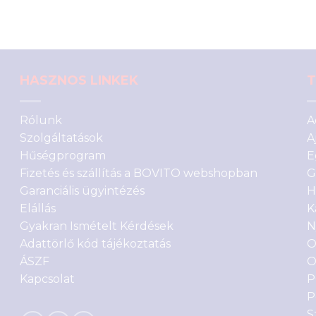
ből,
értékelés
alapján
HASZNOS LINKEK
T
Rólunk
A
Szolgáltatások
A
Hűségprogram
E
Fizetés és szállítás a BOVITO webshopban
G
Garanciális ügyintézés
H
Elállás
K
Gyakran Ismételt Kérdések
N
Adattörlő kód tájékoztatás
O
ÁSZF
O
Kapcsolat
P
P
S