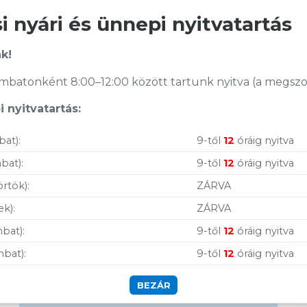
Garanciaidő:
24 hónap
Gyártó:
Roline
ÁFA:
27%
 nyári és ünnepi nyitvatartás
ÁFA:
27%
Azonosító:
2784
Azonosító:
16382
4 890
Ft
k!
5 990
Ft
Vásárolj nálunk!
batonként 8:00–12:00 között tartunk nyitva (a megszoko
 nyitvatartás:
Nagy raktárkészlet
bat):
9-től
12
óráig nyitva
Garanciavállalás
bat):
9-től
12
óráig nyitva
Hűségprogram
örtök):
ZÁRVA
50 000 Ft felett ingyenes szállítás
ek):
ZÁRVA
Szolgáltatásaink
bat):
9-től
12
óráig nyitva
vállalkozásoknak
mbat):
9-től
12
óráig nyitva
BEZÁR