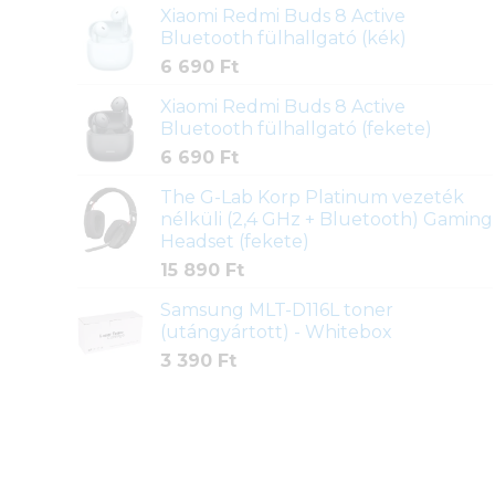
Xiaomi Redmi Buds 8 Active
Bluetooth fülhallgató (kék)
6 690
Ft
Xiaomi Redmi Buds 8 Active
Bluetooth fülhallgató (fekete)
6 690
Ft
The G-Lab Korp Platinum vezeték
nélküli (2,4 GHz + Bluetooth) Gaming
Headset (fekete)
15 890
Ft
Samsung MLT-D116L toner
(utángyártott) - Whitebox
3 390
Ft