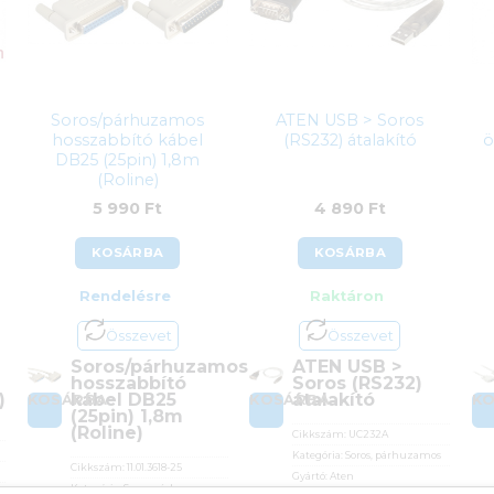
Soros/párhuzamos
ATEN USB > Soros
hosszabbító kábel
(RS232) átalakító
ö
DB25 (25pin) 1,8m
(Roline)
5 990
Ft
4 890
Ft
KOSÁRBA
KOSÁRBA
Rendelésre
Raktáron
Összevet
Összevet
Soros/párhuzamos
ATEN USB >
hosszabbító
Soros (RS232)
)
kábel DB25
átalakító
KOSÁRBA
KOSÁRBA
K
(25pin) 1,8m
(Roline)
Cikkszám:
UC232A
Kategória:
Soros, párhuzamos
Cikkszám:
11.01.3618-25
Gyártó:
Aten
Kategória:
Soros, párhuzamos