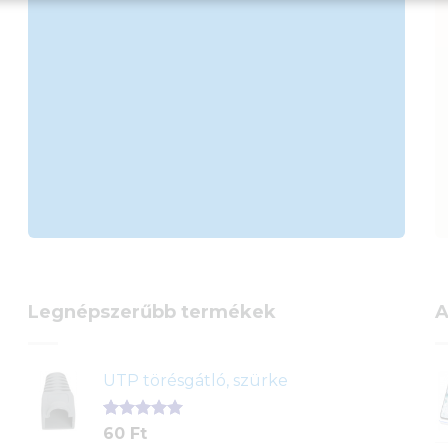
Legnépszerűbb termékek
A
UTP törésgátló, szürke
Értékelés
1
60
Ft
5.00
az 5-