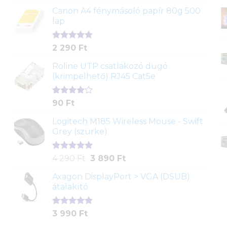
ből,
Canon A4 fénymásoló papír 80g 500
értékelés
lap
alapján
Értékelés
2
2 290
Ft
5.00
az 5-
ből,
Roline UTP csatlakozó dugó
értékelés
(krimpelhető) RJ45 Cat5e
alapján
Értékelés
2
90
Ft
4.00
az
5-ből,
Logitech M185 Wireless Mouse - Swift
értékelés
Grey (szürke)
alapján
Értékelés
1
Original
Current
4 290
Ft
3 890
Ft
5.00
az 5-
price
price
ből,
Axagon DisplayPort > VGA (DSUB)
was:
is:
értékelés
átalakító
4
3
alapján
290 Ft.
890 Ft.
Értékelés
1
3 990
Ft
5.00
az 5-