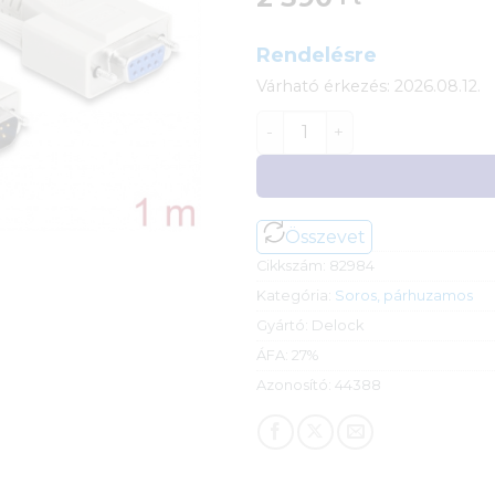
Rendelésre
Várható érkezés: 2026.08.12.
Delock soros hosszabbító k
Összevet
Cikkszám:
82984
Kategória:
Soros, párhuzamos
Gyártó:
Delock
ÁFA:
27%
Azonosító:
44388