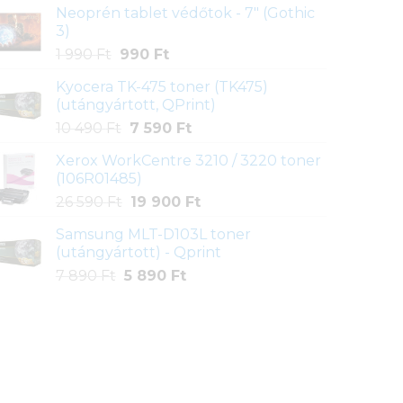
Neoprén tablet védőtok - 7" (Gothic
was:
is:
3)
8
5
Original
Current
1 990
Ft
990
Ft
790 Ft.
990 Ft.
price
price
Kyocera TK-475 toner (TK475)
was:
is:
(utángyártott, QPrint)
1
990 Ft.
Original
Current
10 490
Ft
7 590
Ft
990 Ft.
price
price
Xerox WorkCentre 3210 / 3220 toner
was:
is:
(106R01485)
10
7
Original
Current
26 590
Ft
19 900
Ft
490 Ft.
590 Ft.
price
price
Samsung MLT-D103L toner
was:
is:
(utángyártott) - Qprint
26
19
Original
Current
7 890
Ft
5 890
Ft
590 Ft.
900 Ft.
price
price
was:
is:
7
5
890 Ft.
890 Ft.