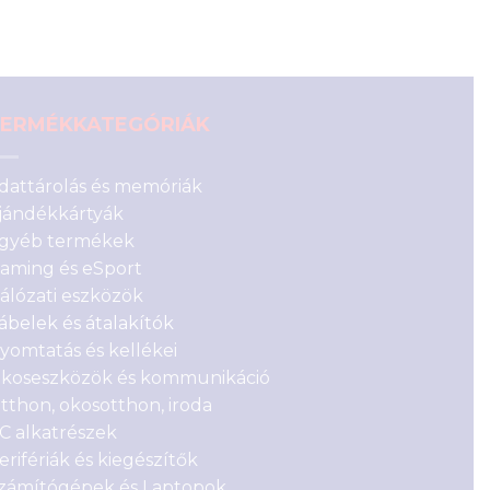
ERMÉKKATEGÓRIÁK
dattárolás és memóriák
jándékkártyák
gyéb termékek
aming és eSport
álózati eszközök
ábelek és átalakítók
yomtatás és kellékei
koseszközök és kommunikáció
tthon, okosotthon, iroda
C alkatrészek
erifériák és kiegészítők
zámítógépek és Laptopok