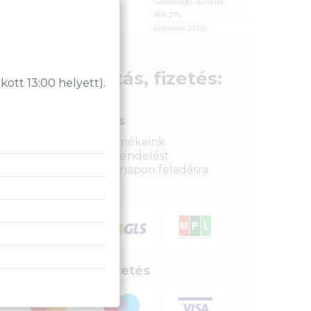
ÁFA:
27%
Garanciaidő:
36 hónap
Azonosító:
49909
ÁFA:
27%
Azonosító:
22255
4 150
Ft
11 690
Ft
Szállítás, fizetés:
tt 13:00 helyett).
Gyors kiszállítás
Raktáron lévő termékeink
legkésőbb a megrendelést
követkető munkanapon feladásra
kerülnek.
Biztonságos fizetés