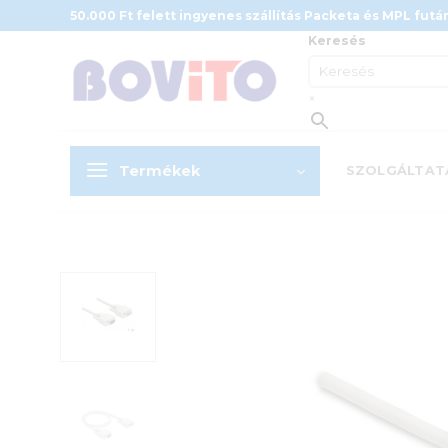
Skip
50.000 Ft felett ingyenes szállítás Packeta és MPL futár
to
Keresés
content
×
Termékek
SZOLGÁLTAT