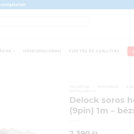
szolgálattal!
ÁSOK
HŰSÉGPROGRAM
FIZETÉS ÉS SZÁLLÍTÁS
Kezdőlap
/
Termékek
/
Káb
párhuzamos
Delock soros h
(9pin) 1m – béz
2 390
Ft