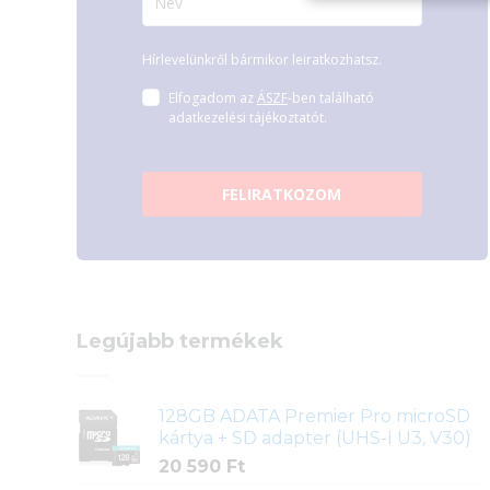
Hírlevelünkről bármikor leiratkozhatsz.
Elfogadom az
ÁSZF
-ben található
adatkezelési tájékoztatót.
FELIRATKOZOM
Legújabb termékek
128GB ADATA Premier Pro microSD
kártya + SD adapter (UHS-I U3, V30)
20 590
Ft