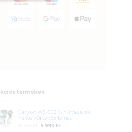
kciós termékek
Canyon WS-302 3-in-1 vezeték
nélküli Qi töltőállomás
Original
Current
8 790
Ft
5 990
Ft
price
price