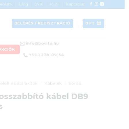
Rólunk
Blog
GYIK
ÁSZF
Kapcsolat
BELÉPÉS / REGISZTRÁCIÓ
0
Ft
info@bovito.hu
AKCIÓK
+36 1 278-09-54
elek és átalakítók
/
Kábelek
/
Soros,
osszabbító kábel DB9
s