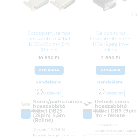
Soros/párhuzamos
Delock soros
hosszabbító kábel
hosszabbító kábel
DB25 (25pin) 4,5m
DB9 (9pin) 1m –
(Roline)
fekete
10 890
Ft
2 890
Ft
KOSÁRBA
KOSÁRBA
Rendelésre
Rendelésre
Összevet
Összevet
Soros/párhuzamos
Delock soros
hosszabbító
hosszabbító
kábel DB25
kábel DB9 (9pin
KOSÁRBA
KOSÁRBA
(25pin) 4,5m
1m – fekete
(Roline)
Cikkszám:
86578
Cikkszám:
11.01.3645-25
Kategória:
Soros, párhuzamos
Kategória:
Soros, párhuzamos
Gyártó:
Delock