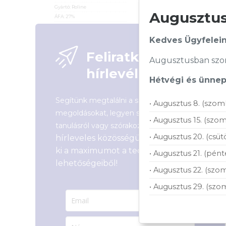
Gyártó:
Roline
ÁFA:
27%
Augusztusi
ÁFA:
27%
Azonosító:
44390
Azonosító:
15478
2 890
Ft
Kedves Ügyfelein
10 890
Ft
Feliratkozás
Augusztusban szom
hírlevélre
Hétvégi és ünnepi
Segítünk megtalálni a számodra legjobb
• Augusztus 8. (szom
megoldásokat, legyen szó munkáról,
• Augusztus 15. (szom
Csatlakozz
tanulásról vagy szórakozásról!
• Augusztus 20. (csüt
hírleveles közösségünkhöz, és hozd
ki a maximumot a tech-világ
• Augusztus 21. (pént
lehetőségeiből!
• Augusztus 22. (szom
• Augusztus 29. (szo