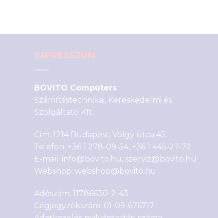
IMPRESSZUM
BOVITO Computers
Számítástechnikai, Kereskedelmi és
Szolgáltató Kft.
Cím: 1214 Budapest, Völgy utca 45.
Telefon:
+36 1 278-09-54
,
+36 1 445-27-72
E-mail:
info@bovito.hu
,
szerviz@bovito.hu
Webshop:
webshop@bovito.hu
Adószám: 11786630-2-43
Cégjegyzékszám: 01-09-676717
Adatkezelés nyilvántartási száma: