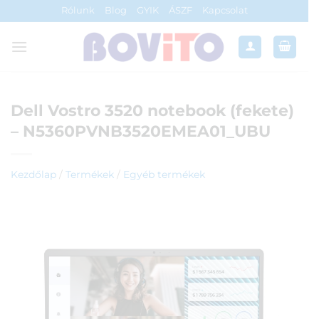
Skip
Rólunk
Blog
GYIK
ÁSZF
Kapcsolat
to
content
Dell Vostro 3520 notebook (fekete)
– N5360PVNB3520EMEA01_UBU
Kezdőlap
/
Termékek
/
Egyéb termékek