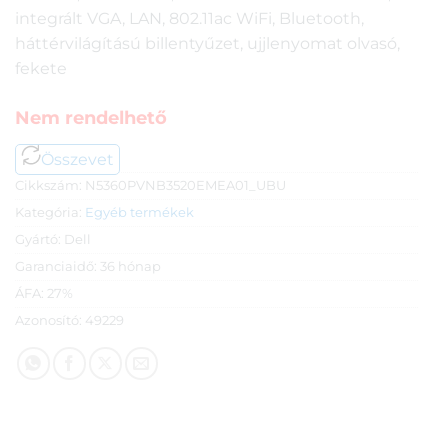
integrált VGA, LAN, 802.11ac WiFi, Bluetooth,
háttérvilágítású billentyűzet, ujjlenyomat olvasó,
fekete
Nem rendelhető
Összevet
Cikkszám:
N5360PVNB3520EMEA01_UBU
Kategória:
Egyéb termékek
Gyártó:
Dell
Garanciaidő:
36 hónap
ÁFA:
27%
Azonosító:
49229