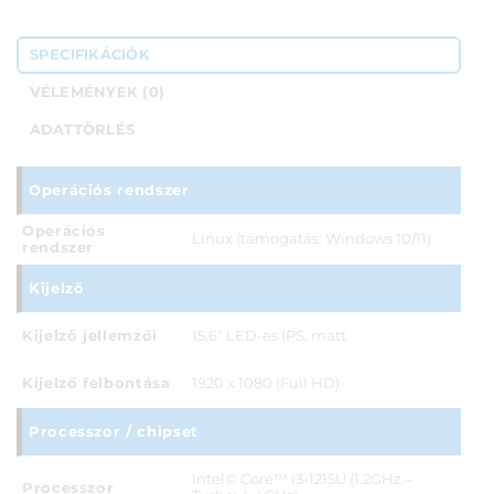
SPECIFIKÁCIÓK
VÉLEMÉNYEK (0)
ADATTÖRLÉS
Operációs rendszer
Operációs
Linux (támogatás: Windows 10/11)
rendszer
Kijelző
Kijelző jellemzői
15,6" LED-es IPS, matt
Kijelző felbontása
1920 x 1080 (Full HD)
Processzor / chipset
Intel© Core™ i3-1215U (1.2GHz –
Processzor