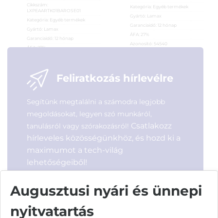
Cikkszám:
Kategória:
Egyéb termékek
LXPEAARTK01BAROSE01
Gyártó:
Lamax
Kategória:
Egyéb termékek
Garanciaidő:
12 hónap
Gyártó:
Lamax
ÁFA:
27%
Garanciaidő:
12 hónap
Azonosító:
54540
ÁFA:
27%
Azonosító:
54541
16 290
Ft
6 690
Ft
Feliratkozás hírlevélre
Segítünk megtalálni a számodra legjobb
megoldásokat, legyen szó munkáról,
Csatlakozz
tanulásról vagy szórakozásról!
hírleveles közösségünkhöz, és hozd ki a
maximumot a tech-világ
lehetőségeiből!
Augusztusi nyári és ünnepi
nyitvatartás