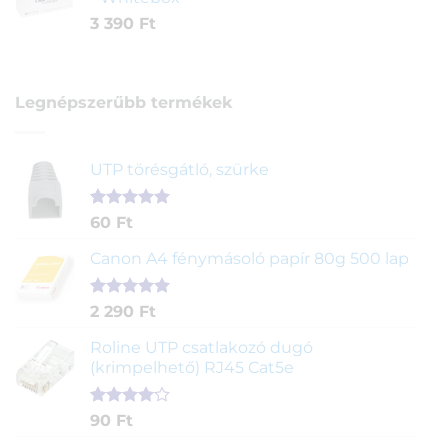
3 390
Ft
Legnépszerűbb termékek
UTP törésgátló, szürke
Értékelés
1
60
Ft
5.00
az 5-
ből,
Canon A4 fénymásoló papír 80g 500 lap
értékelés
alapján
Értékelés
2
2 290
Ft
5.00
az 5-
ből,
Roline UTP csatlakozó dugó
értékelés
(krimpelhető) RJ45 Cat5e
alapján
Értékelés
2
90
Ft
4.00
az