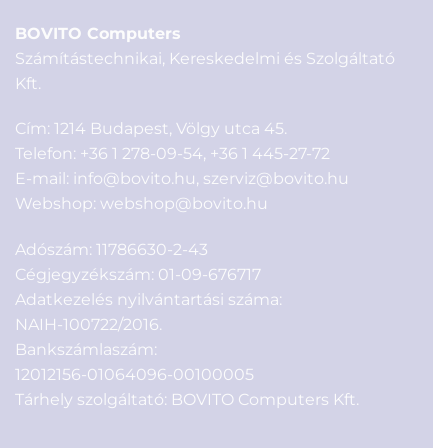
BOVITO Computers
Számítástechnikai, Kereskedelmi és Szolgáltató
Kft.
Cím: 1214 Budapest, Völgy utca 45.
Telefon:
+36 1 278-09-54
,
+36 1 445-27-72
E-mail:
info@bovito.hu
,
szerviz@bovito.hu
Webshop:
webshop@bovito.hu
Adószám: 11786630-2-43
Cégjegyzékszám: 01-09-676717
Adatkezelés nyilvántartási száma:
NAIH-100722/2016.
Bankszámlaszám:
12012156-01064096-00100005
Tárhely szolgáltató: BOVITO Computers Kft.