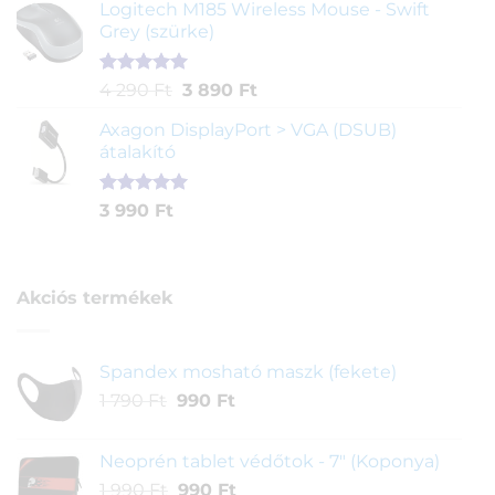
5-ből,
Logitech M185 Wireless Mouse - Swift
értékelés
Grey (szürke)
alapján
Értékelés
1
Original
Current
4 290
Ft
3 890
Ft
5.00
az 5-
price
price
ből,
Axagon DisplayPort > VGA (DSUB)
was:
is:
értékelés
átalakító
4
3
alapján
290 Ft.
890 Ft.
Értékelés
1
3 990
Ft
5.00
az 5-
ből,
értékelés
alapján
Akciós termékek
Spandex mosható maszk (fekete)
Original
Current
1 790
Ft
990
Ft
price
price
was:
is:
Neoprén tablet védőtok - 7" (Koponya)
1
990 Ft.
Original
Current
1 990
Ft
990
Ft
790 Ft.