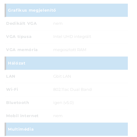
Grafikus megjelenítő
Dedikált VGA
nem
VGA típusa
Intel UHD integrált
VGA memória
megosztott RAM
Hálózat
LAN
Gbit LAN
Wi-Fi
802.11ac Dual Band
Bluetooth
igen (v5.0)
Mobil internet
nem
Multimédia