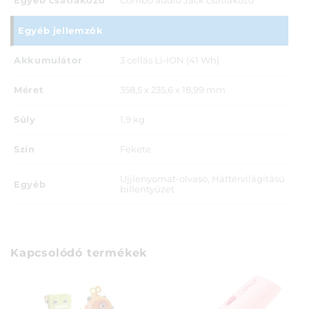
Egyéb csatlakozó
Combo audio Jack csatlakozó
Egyéb jellemzők
Akkumulátor
3 cellás Li-ION (41 Wh)
Méret
358,5 x 235,6 x 18,99 mm
Súly
1,9 kg
Szín
Fekete
Ujjlenyomat-olvasó, Háttérvilágítású
Egyéb
billentyűzet
Kapcsolódó termékek