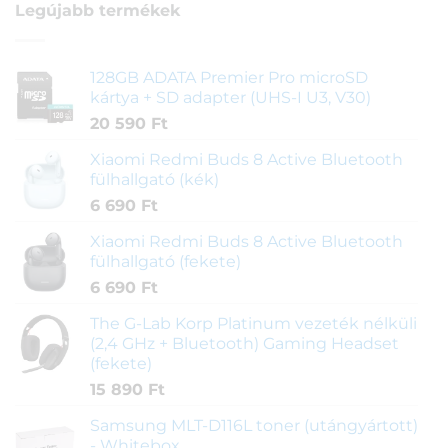
Legújabb termékek
128GB ADATA Premier Pro microSD
kártya + SD adapter (UHS-I U3, V30)
20 590
Ft
Xiaomi Redmi Buds 8 Active Bluetooth
fülhallgató (kék)
6 690
Ft
Xiaomi Redmi Buds 8 Active Bluetooth
fülhallgató (fekete)
6 690
Ft
The G-Lab Korp Platinum vezeték nélküli
(2,4 GHz + Bluetooth) Gaming Headset
(fekete)
15 890
Ft
Samsung MLT-D116L toner (utángyártott)
- Whitebox