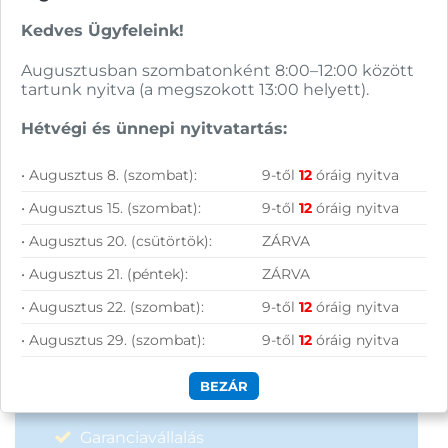
Kedves Ügyfeleink!
Hírlevelünkről bármikor leiratkozhatsz.
Augusztusban szombatonként 8:00–12:00 között
tartunk nyitva (a megszokott 13:00 helyett).
Elfogadom az
ÁSZF
-ben található
adatkezelési tájékoztatót.
Hétvégi és ünnepi nyitvatartás:
• Augusztus 8. (szombat):
9-től
12
óráig nyitva
FELIRATKOZOM
• Augusztus 15. (szombat):
9-től
12
óráig nyitva
• Augusztus 20. (csütörtök):
ZÁRVA
• Augusztus 21. (péntek):
ZÁRVA
• Augusztus 22. (szombat):
9-től
12
óráig nyitva
Vásárolj nálunk!
• Augusztus 29. (szombat):
9-től
12
óráig nyitva
BEZÁR
Nagy raktárkészlet
Garanciavállalás