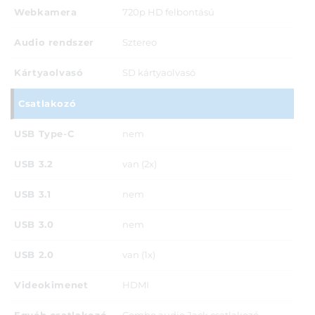
Webkamera
720p HD felbontású
Audio rendszer
Sztereo
Kártyaolvasó
SD kártyaolvasó
Csatlakozó
USB Type-C
nem
USB 3.2
van (2x)
USB 3.1
nem
USB 3.0
nem
USB 2.0
van (1x)
Videokimenet
HDMI