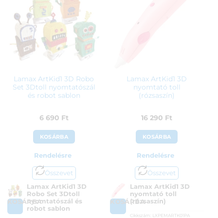
Lamax ArtKid1 3D Robo
Lamax ArtKid1 3D
Set 3Dtoll nyomtatószál
nyomtató toll
és robot sablon
(rózsaszín)
6 690
Ft
16 290
Ft
KOSÁRBA
KOSÁRBA
Rendelésre
Rendelésre
Összevet
Összevet
Lamax ArtKid1 3D
Lamax ArtKid1 3D
Robo Set 3Dtoll
nyomtató toll
nyomtatószál és
(rózsaszín)
KOSÁRBA
KOSÁRBA
robot sablon
Cikkszám:
LXPEMARTK01PA