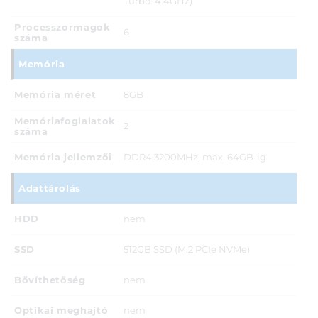
Turbo: 4.4GHz)
Processzormagok
6
száma
Memória
Memória méret
8GB
Memóriafoglalatok
2
száma
Memória jellemzői
DDR4 3200MHz, max. 64GB-ig
Adattárolás
HDD
nem
SSD
512GB SSD (M.2 PCIe NVMe)
Bővíthetőség
nem
Optikai meghajtó
nem