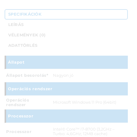
SPECIFIKÁCIÓK
LEÍRÁS
VÉLEMÉNYEK (0)
ADATTÖRLÉS
Állapot
Állapot besorolás*
Nagyon jó
Operációs rendszer
Operációs
Microsoft Windows 11 Pro (64bit)
rendszer
Processzor
Intel© Core™ i7-8700 (3,2GHz –
Processzor
Turbo: 4,6GHz; 12MB cache)