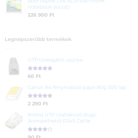
Acer Aspire Lite AL15-45P-R5HK
notebook (ezüst)
226 900
Ft
Legnépszerűbb termékek
UTP törésgátló, szürke
Értékelés
1
60
Ft
5.00
az 5-
ből,
Canon A4 fénymásoló papír 80g 500 lap
értékelés
alapján
Értékelés
2
2 290
Ft
5.00
az 5-
ből,
Roline UTP csatlakozó dugó
értékelés
(krimpelhető) RJ45 Cat5e
alapján
Értékelés
2
90
Ft