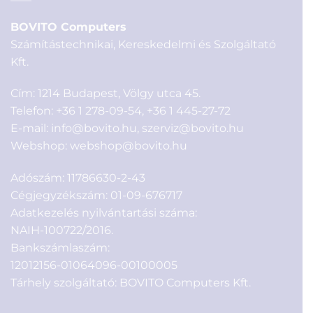
BOVITO Computers
Számítástechnikai, Kereskedelmi és Szolgáltató
Kft.
Cím: 1214 Budapest, Völgy utca 45.
Telefon:
+36 1 278-09-54
,
+36 1 445-27-72
E-mail:
info@bovito.hu
,
szerviz@bovito.hu
Webshop:
webshop@bovito.hu
Adószám: 11786630-2-43
Cégjegyzékszám: 01-09-676717
Adatkezelés nyilvántartási száma:
NAIH-100722/2016.
Bankszámlaszám:
12012156-01064096-00100005
Tárhely szolgáltató: BOVITO Computers Kft.