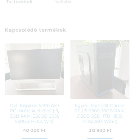
Tartozékok
Tápkábel
Kapcsolódó termékek
Dell Inspiron 5490 AiO
Egyedi használt Gamer
PC törött kijelzővel (i3,
PC (i5-9500, 16GB RAM,
8GB RAM, 256GB SSD,
512GB SSD, 1TB HDD,
500GB HDD, W11)
RTX2060, Win11)
40 000
Ft
212 900
Ft