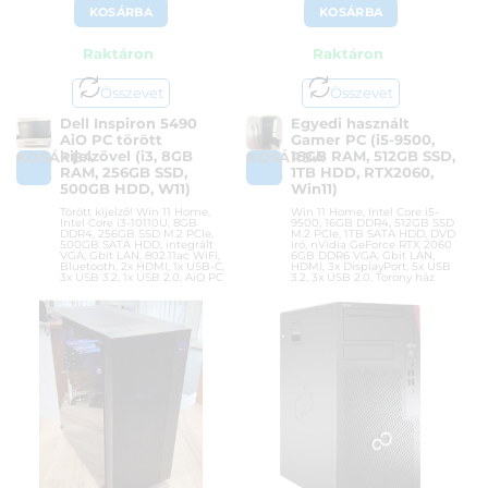
KOSÁRBA
KOSÁRBA
Raktáron
Raktáron
Összevet
Összevet
Dell Inspiron 5490
Egyedi használt
AiO PC törött
Gamer PC (i5-9500,
kijelzővel (i3, 8GB
16GB RAM, 512GB SSD,
KOSÁRBA
KOSÁRBA
RAM, 256GB SSD,
1TB HDD, RTX2060,
500GB HDD, W11)
Win11)
Törött kijelző! Win 11 Home,
Win 11 Home, Intel Core i5-
Intel Core i3-10110U, 8GB
9500, 16GB DDR4, 512GB SSD
DDR4, 256GB SSD M.2 PCIe,
M.2 PCIe, 1TB SATA HDD, DVD
500GB SATA HDD, integrált
író, nVidia GeForce RTX 2060
VGA, Gbit LAN, 802.11ac WiFi,
6GB DDR6 VGA, Gbit LAN,
Bluetooth, 2x HDMI, 1x USB-C,
HDMI, 3x DisplayPort, 5x USB
3x USB 3.2, 1x USB 2.0, AiO PC
3.2, 3x USB 2.0, Torony ház
Cikkszám:
DELL INSPIRON 5490
Cikkszám:
DEEPCOOL GAMER PC
AIO HASZNÁLT
HASZNÁLT
Kategória:
Használt számítógépek
Kategóriák:
Gamer PC-k
,
Gamer
PC-k
,
Használt számítógépek
Gyártó:
Dell
Gyártó:
OEM gyártó
Garanciaidő:
1 hónap
Garanciaidő:
12 hónap
ÁFA:
0%
ÁFA:
0%
Azonosító:
54990
Azonosító:
56388
40 000
Ft
212 900
Ft