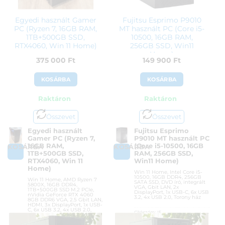
Egyedi használt Gamer
Fujitsu Esprimo P9010
PC (Ryzen 7, 16GB RAM,
MT használt PC (Core i5-
1TB+500GB SSD,
10500, 16GB RAM,
RTX4060, Win 11 Home)
256GB SSD, Win11
Home)
375 000
Ft
149 900
Ft
KOSÁRBA
KOSÁRBA
Raktáron
Raktáron
Összevet
Összevet
Egyedi használt
Fujitsu Esprimo
Gamer PC (Ryzen 7,
P9010 MT használt PC
16GB RAM,
(Core i5-10500, 16GB
KOSÁRBA
KOSÁRBA
1TB+500GB SSD,
RAM, 256GB SSD,
RTX4060, Win 11
Win11 Home)
Home)
Win 11 Home, Intel Core i5-
10500, 16GB DDR4, 256GB
Win 11 Home, AMD Ryzen 7
SATA SSD, DVD író, integrált
5800X, 16GB DDR4,
VGA, Gbit LAN, 2x
1TB+500GB SSD M.2 PCIe,
DisplayPort, 1x USB-C, 6x USB
nVidia GeForce RTX 4060
3.2, 4x USB 2.0, Torony ház
8GB DDR6 VGA, 2.5 Gbit LAN,
HDMI, 3x DisplayPort, 1x USB-
C, 6x USB 3.2, 4x USB 2.0,
Cikkszám:
I5-
Torony ház
10500/16GB/256GB/DVDRW/W11