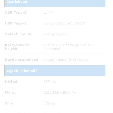
Csatlakozó
USB Type-C
van 1x
USB Type-A
van 5x USB 3.1, 4x USB 2.0
Videokimenet
2x DisplayPort
Kártyabővító
1x PCIe x16 (alacsony), 1x PCIe x1
helyek
(alacsony)
Egyéb csatlakozó
2x audio Jack, RS-232 (soros)
Egyéb jellemzők
Kivitel
SFF ház
Méret
292 x 92,6 x 290 mm
Súly
5,26 kg