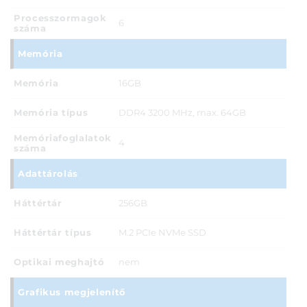
Processzormagok
6
száma
Memória
Memória
16GB
Memória típus
DDR4 3200 MHz, max. 64GB
Memóriafoglalatok
4
száma
Adattárolás
Háttértár
256GB
Háttértár típus
M.2 PCIe NVMe SSD
Optikai meghajtó
nem
Grafikus megjelenítő