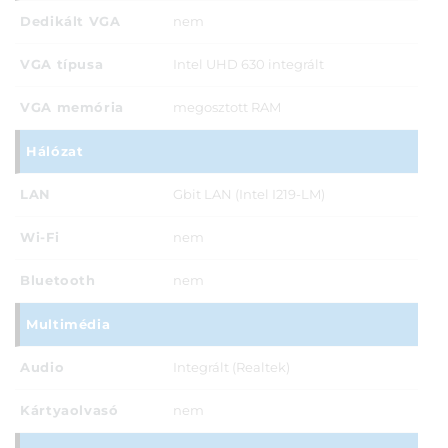
Dedikált VGA
nem
VGA típusa
Intel UHD 630 integrált
VGA memória
megosztott RAM
Hálózat
LAN
Gbit LAN (Intel I219-LM)
Wi-Fi
nem
Bluetooth
nem
Multimédia
Audio
Integrált (Realtek)
Kártyaolvasó
nem