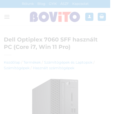
Skip
Rólunk
Blog
GYIK
ÁSZF
Kapcsolat
to
content
Dell Optiplex 7060 SFF használt
PC (Core i7, Win 11 Pro)
Kezdőlap
/
Termékek
/
Számítógépek és Laptopok
/
Számítógépek
/
Használt számítógépek