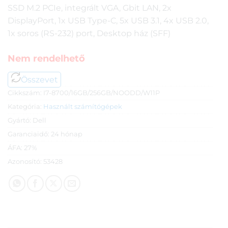
SSD M.2 PCIe, integrált VGA, Gbit LAN, 2x
DisplayPort, 1x USB Type-C, 5x USB 3.1, 4x USB 2.0,
1x soros (RS-232) port, Desktop ház (SFF)
Nem rendelhető
Összevet
Cikkszám:
I7-8700/16GB/256GB/NOODD/W11P
Kategória:
Használt számítógépek
Gyártó:
Dell
Garanciaidő:
24 hónap
ÁFA:
27%
Azonosító:
53428