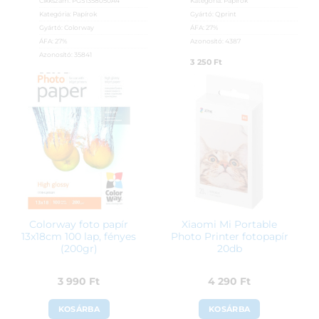
Cikkszám:
PGS1358050A4
Kategória:
Papírok
Kategória:
Papírok
Gyártó:
Qprint
Gyártó:
Colorway
ÁFA:
27%
ÁFA:
27%
Azonosító:
4387
Azonosító:
35841
3 250
Ft
5 390
Ft
Colorway foto papír
Xiaomi Mi Portable
13x18cm 100 lap, fényes
Photo Printer fotopapír
(200gr)
20db
3 990
Ft
4 290
Ft
KOSÁRBA
KOSÁRBA