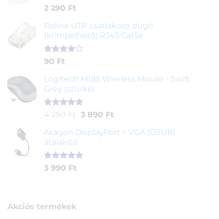
Értékelés
2
2 290
Ft
5.00
az 5-
ből,
Roline UTP csatlakozó dugó
értékelés
(krimpelhető) RJ45 Cat5e
alapján
Értékelés
2
90
Ft
4.00
az
5-ből,
Logitech M185 Wireless Mouse - Swift
értékelés
Grey (szürke)
alapján
Értékelés
1
Original
Current
4 290
Ft
3 890
Ft
5.00
az 5-
price
price
ből,
Axagon DisplayPort > VGA (DSUB)
was:
is:
értékelés
átalakító
4
3
alapján
290 Ft.
890 Ft.
Értékelés
1
3 990
Ft
5.00
az 5-
ből,
értékelés
alapján
Akciós termékek