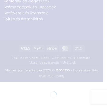
Perifériák és kiegészítők
Számítógépek és Laptopok
Szoftverek és licenszek
Töltés és áramellátás
Visa
PayPal
Stripe
MasterCard
Cash
On
Szállítás és visszaküldés
Adatkezelési tájékoztató
Delivery
Általános szerződési feltételek
Minden jog fenntartva 2026 ©
BOVITO
-
Honlapkészítés:
SOS Marketing