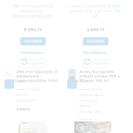
380 mm leporello (1
Avery Europe100 etikett
példányos) –
címke (105 x 37 mm, 100
házhozszállítás info!
ív)
9 990
Ft
5 690
Ft
KOSÁRBA
KOSÁRBA
Rendelésre
Rendelésre
Összevet
Összevet
380 mm leporello (1
Avery Europe100
példányos) –
etikett címke (105 x
házhozszállítás info!
37 mm, 100 ív)
KOSÁRBA
KOSÁRBA
Kategória:
Papírok
Cikkszám:
ELA019
ÁFA:
27%
Kategória:
Papírok
Azonosító:
379
Gyártó:
Avery
ÁFA:
27%
9 990
Ft
Azonosító:
43195
5 690
Ft