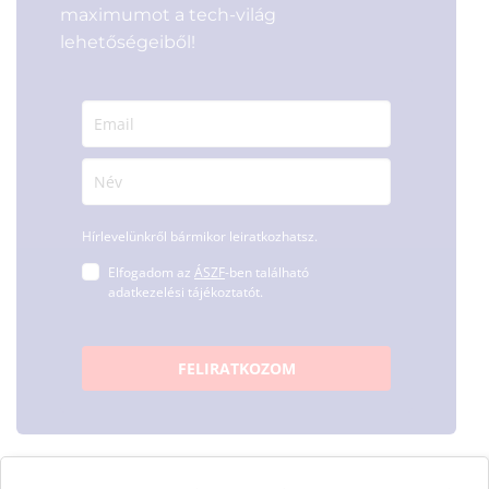
maximumot a tech-világ
lehetőségeiből!
Hírlevelünkről bármikor leiratkozhatsz.
Elfogadom az
ÁSZF
-ben található
adatkezelési tájékoztatót.
FELIRATKOZOM