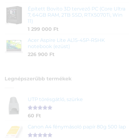
Épített Bovito 3D tervező PC (Core Ultra
7, 64GB RAM, 2TB SSD, RTX5070Ti, Win
11)
1 299 000
Ft
Acer Aspire Lite AL15-45P-R5HK
notebook (ezüst)
226 900
Ft
Legnépszerűbb termékek
UTP törésgátló, szürke
Értékelés
1
60
Ft
5.00
az 5-
ből,
Canon A4 fénymásoló papír 80g 500 lap
értékelés
alapján