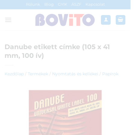
Skip
Rólunk
Blog
GYIK
ÁSZF
Kapcsolat
to
content
Danube etikett címke (105 x 41
mm, 100 ív)
Kezdőlap
/
Termékek
/
Nyomtatás és kellékei
/
Papírok