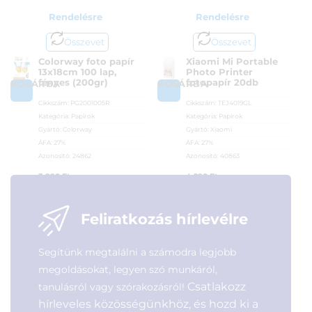
Rendelésre
Rendelésre
Összevet
Összevet
Colorway foto papír
Xiaomi Mi Portable
13x18cm 100 lap,
Photo Printer
fényes (200gr)
fotopapír 20db
KOSÁRBA
KOSÁRBA
Cikkszám:
PG2001005R
Cikkszám:
TEJ4019GL
Kategória:
Papírok
Kategória:
Papírok
Gyártó:
Colorway
Gyártó:
Xiaomi
ÁFA:
27%
ÁFA:
27%
Azonosító:
24862
Azonosító:
40863
3 990
Ft
4 290
Ft
Feliratkozás hírlevélre
Segítünk megtalálni a számodra legjobb
megoldásokat, legyen szó munkáról,
Csatlakozz
tanulásról vagy szórakozásról!
hírleveles közösségünkhöz, és hozd ki a