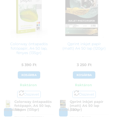
Colorway öntapadós
Qprint inkjet papír
fotópapír, A4 50 lap,
(matt) A4 50 lap (120gr)
fényes (135gr)
5 390
Ft
3 250
Ft
KOSÁRBA
KOSÁRBA
Raktáron
Raktáron
Összevet
Összevet
Colorway öntapadós
Qprint inkjet papír
fotópapír, A4 50 lap,
(matt) A4 50 lap
fényes (135gr)
(120gr)
KOSÁRBA
KOSÁRBA