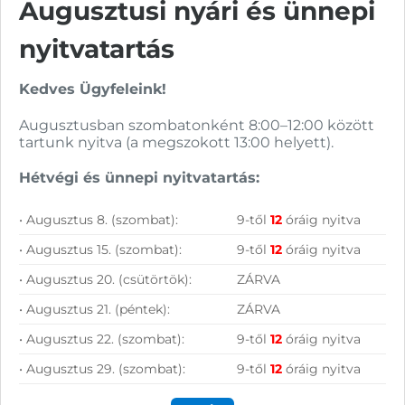
Augusztusi nyári és ünnepi
Vásárolj nálunk!
nyitvatartás
Kedves Ügyfeleink!
Nagy raktárkészlet
Augusztusban szombatonként 8:00–12:00 között
Garanciavállalás
tartunk nyitva (a megszokott 13:00 helyett).
Hűségprogram
Hétvégi és ünnepi nyitvatartás:
50 000 Ft felett ingyenes szállítás
• Augusztus 8. (szombat):
9-től
12
óráig nyitva
Szolgáltatásaink vállalkozásoknak
• Augusztus 15. (szombat):
9-től
12
óráig nyitva
• Augusztus 20. (csütörtök):
ZÁRVA
• Augusztus 21. (péntek):
ZÁRVA
• Augusztus 22. (szombat):
9-től
12
óráig nyitva
• Augusztus 29. (szombat):
9-től
12
óráig nyitva