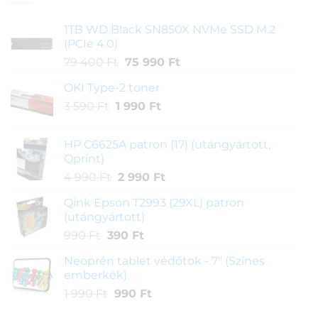
1TB WD Black SN850X NVMe SSD M.2
(PCIe 4.0)
Original
Current
79 400
Ft
75 990
Ft
price
price
OKI Type-2 toner
was:
is:
Original
Current
3 590
Ft
1 990
79
Ft
75
price
price
400 Ft.
990 Ft.
was:
is:
HP C6625A patron (17) (utángyártott,
3
1
Qprint)
590 Ft.
990 Ft.
Original
Current
4 990
Ft
2 990
Ft
price
price
Qink Epson T2993 (29XL) patron
was:
is:
(utángyártott)
4
2
Original
Current
990
Ft
390
Ft
990 Ft.
990 Ft.
price
price
Neoprén tablet védőtok - 7" (Színes
was:
is:
emberkék)
990 Ft.
390 Ft.
Original
Current
1 990
Ft
990
Ft
price
price