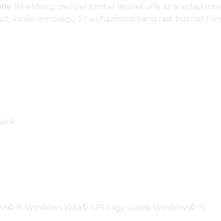
de lehetőség, mellyel szintet léphetünk az alaplapi int
lt, kiváló minőségű 5.1-es házimozi hangzást biztosít fi
jack
s© 8, Windows Vista© SP1 vagy újabb, Windows© 10