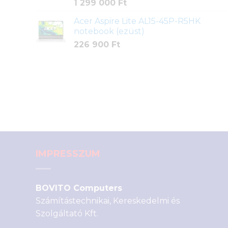
1 299 000
Ft
Acer Aspire Lite AL15-45P-R5HK
notebook (ezüst)
226 900
Ft
IMPRESSZUM
BOVITO Computers
Számítástechnikai, Kereskedelmi és
Szolgáltató Kft.