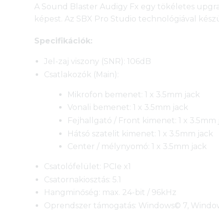
A Sound Blaster Audigy Fx egy tökéletes upgra
képest. Az SBX Pro Studio technológiával készü
Specifikációk:
Jel-zaj viszony (SNR): 106dB
Csatlakozók (Main):
Mikrofon bemenet: 1 x 3.5mm jack
Vonali bemenet: 1 x 3.5mm jack
Fejhallgató / Front kimenet: 1 x 3.5mm 
Hátsó szatelit kimenet: 1 x 3.5mm jack
Center / mélynyomó: 1 x 3.5mm jack
Csatolófelület: PCIe x1
Csatornakiosztás: 5.1
Hangminőség: max. 24-bit / 96kHz
Oprendszer támogatás: Windows© 7, Window