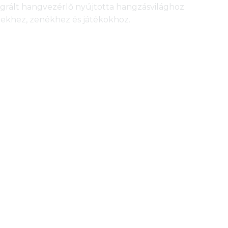
egrált hangvezérlő nyújtotta hangzásvilághoz
lmekhez, zenékhez és játékokhoz.