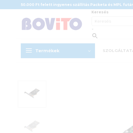
Skip
50.000 Ft felett ingyenes szállítás Packeta és MPL futár
to
Keresés
content
×
Termékek
SZOLGÁLTAT