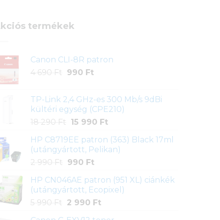
kciós termékek
Canon CLI-8R patron
Original
Current
4 690
Ft
990
Ft
price
price
was:
is:
TP-Link 2,4 GHz-es 300 Mb/s 9dBi
4
990 Ft.
kültéri egység (CPE210)
690 Ft.
Original
Current
18 290
Ft
15 990
Ft
price
price
HP C8719EE patron (363) Black 17ml
was:
is:
(utángyártott, Pelikan)
18
15
Original
Current
2 990
Ft
990
Ft
290 Ft.
990 Ft.
price
price
HP CN046AE patron (951 XL) ciánkék
was:
is:
(utángyártott, Ecopixel)
2
990 Ft.
Original
Current
5 990
Ft
2 990
Ft
990 Ft.
price
price