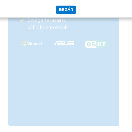
50 000 Ft felett ingyenes szállítás
BEZÁR
Szolgáltatásaink
vállalkozásoknak