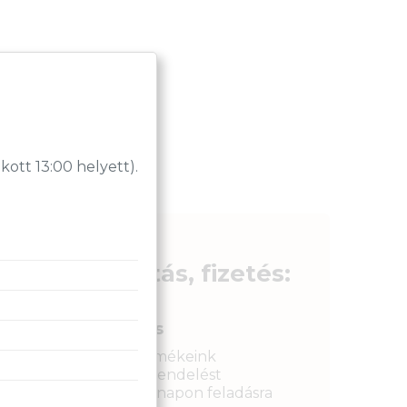
tt 13:00 helyett).
Szállítás, fizetés:
Gyors kiszállítás
Raktáron lévő termékeink
legkésőbb a megrendelést
követkető munkanapon feladásra