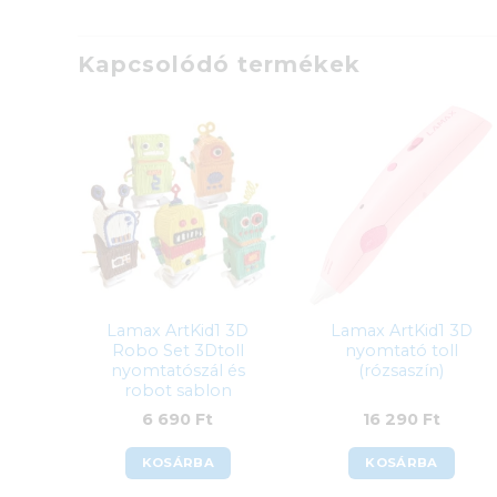
Kapcsolódó termékek
Lamax ArtKid1 3D
Lamax ArtKid1 3D
Robo Set 3Dtoll
nyomtató toll
nyomtatószál és
(rózsaszín)
robot sablon
6 690
Ft
16 290
Ft
KOSÁRBA
KOSÁRBA