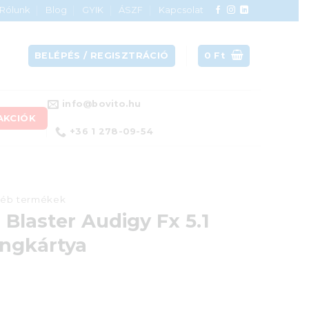
Rólunk
Blog
GYIK
ÁSZF
Kapcsolat
BELÉPÉS / REGISZTRÁCIÓ
0
Ft
info@bovito.hu
AKCIÓK
+36 1 278-09-54
éb termékek
 Blaster Audigy Fx 5.1
angkártya