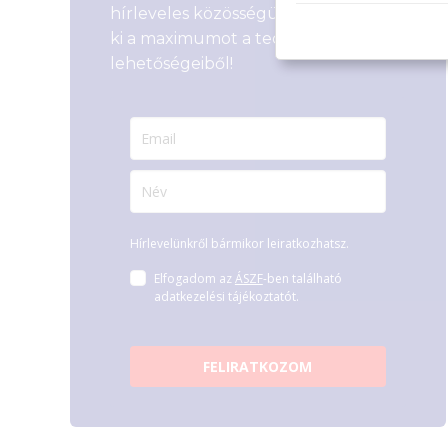
hírleveles közösségünkhöz, és hozd
ki a maximumot a tech-világ
lehetőségeiből!
Hírlevelünkről bármikor leiratkozhatsz.
Elfogadom az
ÁSZF
-ben található
adatkezelési tájékoztatót.
FELIRATKOZOM