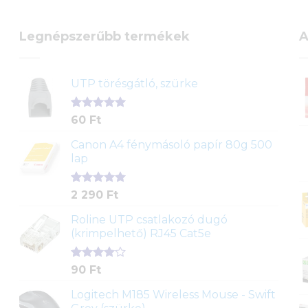
Legnépszerűbb termékek
A
UTP törésgátló, szürke
Értékelés
1
60
Ft
5.00
az 5-
ből,
Canon A4 fénymásoló papír 80g 500
értékelés
lap
alapján
Értékelés
2
2 290
Ft
5.00
az 5-
ből,
Roline UTP csatlakozó dugó
értékelés
(krimpelhető) RJ45 Cat5e
alapján
Értékelés
2
90
Ft
4.00
az
5-ből,
Logitech M185 Wireless Mouse - Swift
értékelés