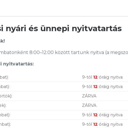
 nyári és ünnepi nyitvatartás
k!
batonként 8:00–12:00 között tartunk nyitva (a megszoko
 nyitvatartás:
bat):
9-től
12
óráig nyitva
Vásárolj nálunk!
bat):
9-től
12
óráig nyitva
örtök):
ZÁRVA
Nagy raktárkészlet
ek):
ZÁRVA
Garanciavállalás
bat):
9-től
12
óráig nyitva
mbat):
9-től
12
óráig nyitva
Hűségprogram