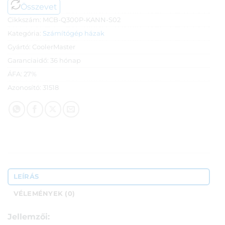
Összevet
Cikkszám:
MCB-Q300P-KANN-S02
Kategória:
Számítógép házak
Gyártó:
CoolerMaster
Garanciaidő:
36 hónap
ÁFA:
27%
Azonosító:
31518
LEÍRÁS
VÉLEMÉNYEK (0)
Jellemzői: