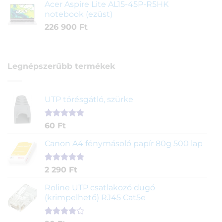
Acer Aspire Lite AL15-45P-R5HK
notebook (ezüst)
226 900
Ft
Legnépszerűbb termékek
UTP törésgátló, szürke
Értékelés
1
60
Ft
5.00
az 5-
ből,
Canon A4 fénymásoló papír 80g 500 lap
értékelés
alapján
Értékelés
2
2 290
Ft
5.00
az 5-
ből,
Roline UTP csatlakozó dugó
értékelés
(krimpelhető) RJ45 Cat5e
alapján