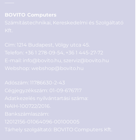
BOVITO Computers
Számítástechnikai, Kereskedelmi és Szolgáltató
Kft.
Cím: 1214 Budapest, Völgy utca 45.
Telefon:
+36 1 278-09-54
,
+36 1 445-27-72
E-mail:
info@bovito.hu
,
szerviz@bovito.hu
Webshop:
webshop@bovito.hu
Adószám: 11786630-2-43
Cégjegyzékszám: 01-09-676717
Adatkezelés nyilvántartási száma:
NAIH-100722/2016.
Bankszámlaszám:
12012156-01064096-00100005
Tárhely szolgáltató: BOVITO Computers Kft.