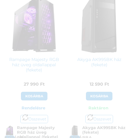
Rampage Majesty RGB
Akyga AK995BK ház
ház üveg oldallappal
(fekete)
(fekete)
27 990
Ft
12 590
Ft
KOSÁRBA
KOSÁRBA
Rendelésre
Raktáron
Összevet
Összevet
Rampage Majesty
Akyga AK995BK ház
RGB ház üveg
(fekete)
oldallappal (fekete)
KOSÁRBA
KOSÁRBA