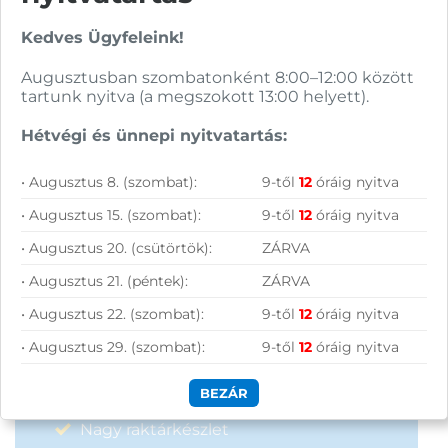
Kedves Ügyfeleink!
Augusztusban szombatonként 8:00–12:00 között
Hírlevelünkről bármikor leiratkozhatsz.
tartunk nyitva (a megszokott 13:00 helyett).
Elfogadom az
ÁSZF
-ben található
Hétvégi és ünnepi nyitvatartás:
adatkezelési tájékoztatót.
• Augusztus 8. (szombat):
9-től
12
óráig nyitva
FELIRATKOZOM
• Augusztus 15. (szombat):
9-től
12
óráig nyitva
• Augusztus 20. (csütörtök):
ZÁRVA
• Augusztus 21. (péntek):
ZÁRVA
• Augusztus 22. (szombat):
9-től
12
óráig nyitva
• Augusztus 29. (szombat):
9-től
12
óráig nyitva
Vásárolj nálunk!
BEZÁR
Nagy raktárkészlet