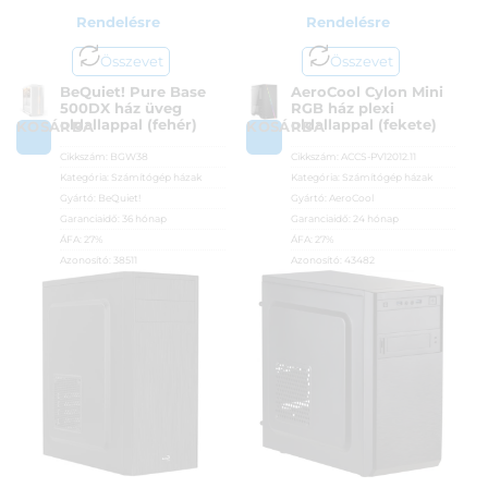
Rendelésre
Rendelésre
Összevet
Összevet
BeQuiet! Pure Base
AeroCool Cylon Mini
500DX ház üveg
RGB ház plexi
oldallappal (fehér)
oldallappal (fekete)
KOSÁRBA
KOSÁRBA
Cikkszám:
BGW38
Cikkszám:
ACCS-PV12012.11
Kategória:
Számítógép házak
Kategória:
Számítógép házak
Gyártó:
BeQuiet!
Gyártó:
AeroCool
Garanciaidő:
36 hónap
Garanciaidő:
24 hónap
ÁFA:
27%
ÁFA:
27%
Azonosító:
38511
Azonosító:
43482
39 990
Ft
9 290
Ft