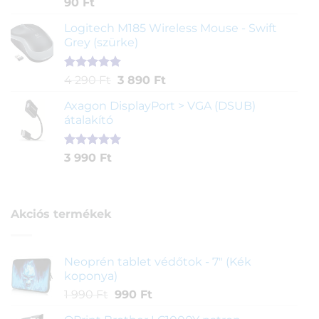
Értékelés
2
90
Ft
4.00
az
5-ből,
Logitech M185 Wireless Mouse - Swift
értékelés
Grey (szürke)
alapján
Értékelés
1
Original
Current
4 290
Ft
3 890
Ft
5.00
az 5-
price
price
ből,
Axagon DisplayPort > VGA (DSUB)
was:
is:
értékelés
átalakító
4
3
alapján
290 Ft.
890 Ft.
Értékelés
1
3 990
Ft
5.00
az 5-
ből,
értékelés
alapján
Akciós termékek
Neoprén tablet védőtok - 7" (Kék
koponya)
Original
Current
1 990
Ft
990
Ft
price
price