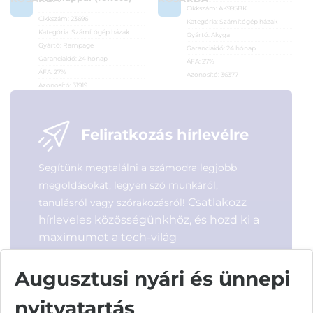
Cikkszám:
AK995BK
Cikkszám:
23696
Kategória:
Számítógép házak
Kategória:
Számítógép házak
Gyártó:
Akyga
Gyártó:
Rampage
Garanciaidő:
24 hónap
Garanciaidő:
24 hónap
ÁFA:
27%
ÁFA:
27%
Azonosító:
36377
Azonosító:
31919
12 590
Ft
27 990
Ft
Feliratkozás hírlevélre
Segítünk megtalálni a számodra legjobb
megoldásokat, legyen szó munkáról,
Csatlakozz
tanulásról vagy szórakozásról!
hírleveles közösségünkhöz, és hozd ki a
maximumot a tech-világ
lehetőségeiből!
Augusztusi nyári és ünnepi
nyitvatartás