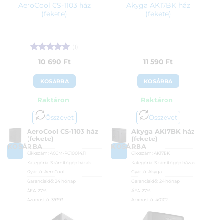
AeroCool CS-1103 ház
Akyga AK17BK ház
(fekete)
(fekete)
(1)
Értékelés:
5
10 690
Ft
11 590
Ft
/ 5
KOSÁRBA
KOSÁRBA
Raktáron
Raktáron
Összevet
Összevet
AeroCool CS-1103 ház
Akyga AK17BK ház
(fekete)
(fekete)
KOSÁRBA
KOSÁRBA
Cikkszám:
ACCM-PC10014.11
Cikkszám:
AK17BK
Kategória:
Számítógép házak
Kategória:
Számítógép házak
Gyártó:
AeroCool
Gyártó:
Akyga
Garanciaidő:
24 hónap
Garanciaidő:
24 hónap
ÁFA:
27%
ÁFA:
27%
Azonosító:
39393
Azonosító:
40102
10 690
Ft
11 590
Ft