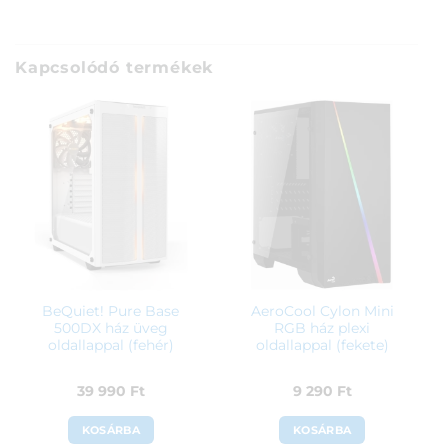
Kapcsolódó termékek
BeQuiet! Pure Base
AeroCool Cylon Mini
500DX ház üveg
RGB ház plexi
oldallappal (fehér)
oldallappal (fekete)
39 990
Ft
9 290
Ft
KOSÁRBA
KOSÁRBA