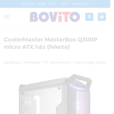
Skip
Rólunk
Blog
GYIK
ÁSZF
Kapcsolat
to
content
CoolerMaster MasterBox Q300P
micro ATX ház (fekete)
Kezdőlap
/
Termékek
/
PC alkatrészek
/
Számítógép házak