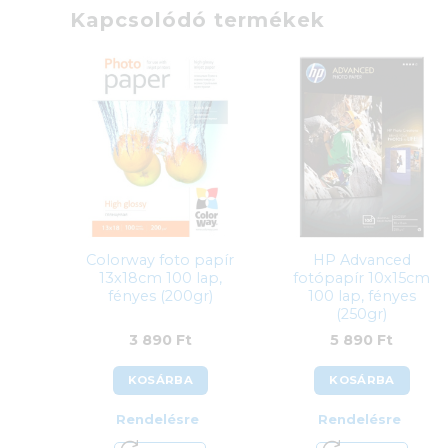
Kapcsolódó termékek
Colorway foto papír
HP Advanced
13x18cm 100 lap,
fotópapír 10x15cm
fényes (200gr)
100 lap, fényes
(250gr)
3 890
Ft
5 890
Ft
KOSÁRBA
KOSÁRBA
Rendelésre
Rendelésre