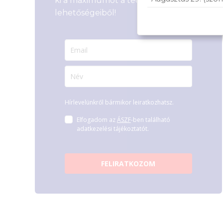
ki a maximumot a tech-világ
lehetőségeiből!
Hírlevelünkről bármikor leiratkozhatsz.
Elfogadom az
ÁSZF
-ben található
adatkezelési tájékoztatót.
FELIRATKOZOM