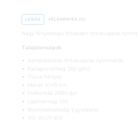
LEÍRÁS
VÉLEMÉNYEK (0)
Nagy fényességű fotopapír tintasugaras nyomt
Tulajdonságok
Kompatibilitás: tintasugaras nyomtatók
Fajlagos tömeg: 260 g/m2
Típus: Fényes
Méret: 10×15 cm
Felbontás: 2880 dpi
Lap/csomag: 100
Nyomtathatóság: Egyoldalas
Víz- és UV álló