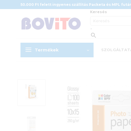
Skip
50.000 Ft felett ingyenes szállítás Packeta és MPL futár
to
Keresés
content
×
Termékek
SZOLGÁLTAT