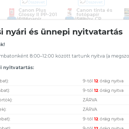
Összevet
Összevet
Canon Plus
Canon tinta és
Glossy II PP-201
fotópapír
,
fotópapír
Selphy CP
KOSÁRBA
KOSÁRBA
K
10x15cm 50 lap,
szériához –
fényes (265g)
10x15cm 36 lap
 nyári és ünnepi nyitvatartás
(KP-36IP)
Cikkszám:
2311B003
Cikkszám:
7737A001AH
Kategória:
Papírok
k!
Kategória:
Papírok
Gyártó:
Canon
Gyártó:
Canon
ÁFA:
27%
batonként 8:00–12:00 között tartunk nyitva (a megszoko
ÁFA:
27%
Azonosító:
34225
Azonosító:
14372
5 890
Ft
 nyitvatartás:
7 990
Ft
Vásárolj nálunk!
bat):
9-től
12
óráig nyitva
bat):
9-től
12
óráig nyitva
Nagy raktárkészlet
örtök):
ZÁRVA
Garanciavállalás
ek):
ZÁRVA
Hűségprogram
bat):
9-től
12
óráig nyitva
50 000 Ft felett ingyenes szállítás
mbat):
9-től
12
óráig nyitva