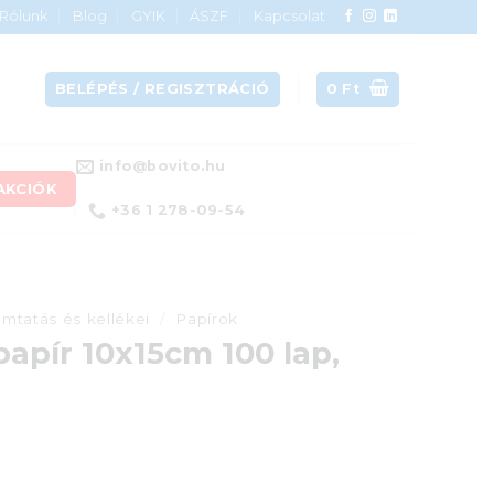
Rólunk
Blog
GYIK
ÁSZF
Kapcsolat
BELÉPÉS / REGISZTRÁCIÓ
0
Ft
info@bovito.hu
AKCIÓK
+36 1 278-09-54
mtatás és kellékei
/
Papírok
papír 10x15cm 100 lap,