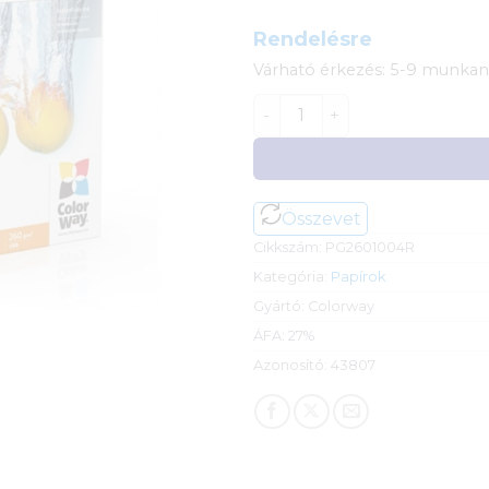
Rendelésre
Várható érkezés: 5-9 munka
Colorway foto papír 10x15c
Összevet
Cikkszám:
PG2601004R
Kategória:
Papírok
Gyártó:
Colorway
ÁFA:
27%
Azonosító:
43807