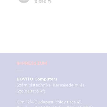
6 690
Ft
IMPRESSZUM
BOVITO Computers
Számítástechnikai, Kereskedelmi és
Szolgáltató Kft.
Cím: 1214 Budapest, Völgy utca 45.