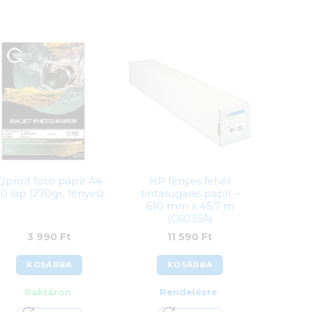
Qprint foto papír A4
HP fényes fehér
20 lap (270gr, fényes)
tintasugaras papír –
610 mm x 45,7 m
(C6035A)
3 990
Ft
11 590
Ft
KOSÁRBA
KOSÁRBA
Raktáron
Rendelésre