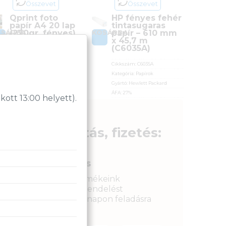
Összevet
Összevet
Qprint foto
HP fényes fehér
papír A4 20 lap
tintasugaras
(270gr, fényes)
papír – 610 mm
OSÁRBA
KOSÁRBA
x 45,7 m
(C6035A)
Kategória:
Papírok
Gyártó:
Qprint
Cikkszám:
C6035A
ÁFA:
27%
Kategória:
Papírok
Azonosító:
5199
Gyártó:
Hewlett Packard
3 990
Ft
ÁFA:
27%
tt 13:00 helyett).
Azonosító:
4552
11 590
Ft
Szállítás, fizetés:
Gyors kiszállítás
Raktáron lévő termékeink
legkésőbb a megrendelést
követkető munkanapon feladásra
kerülnek.