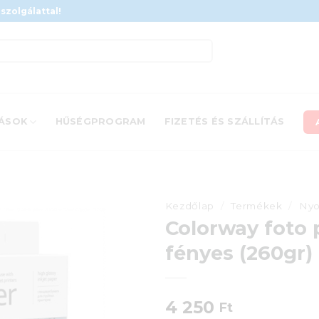
szolgálattal!
ÁSOK
HŰSÉGPROGRAM
FIZETÉS ÉS SZÁLLÍTÁS
Kezdőlap
/
Termékek
/
Nyo
Colorway foto 
fényes (260gr)
4 250
Ft