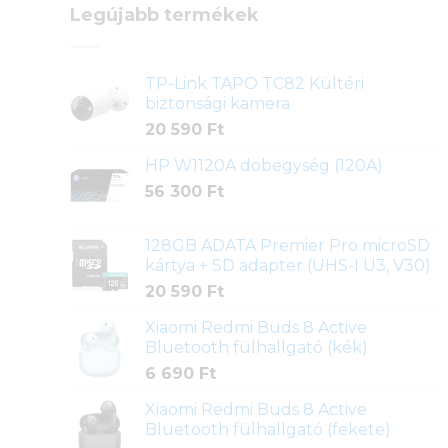
Legújabb termékek
TP-Link TAPO TC82 Kültéri
biztonsági kamera
20 590
Ft
HP W1120A dobegység (120A)
56 300
Ft
128GB ADATA Premier Pro microSD
kártya + SD adapter (UHS-I U3, V30)
20 590
Ft
Xiaomi Redmi Buds 8 Active
Bluetooth fülhallgató (kék)
6 690
Ft
Xiaomi Redmi Buds 8 Active
Bluetooth fülhallgató (fekete)