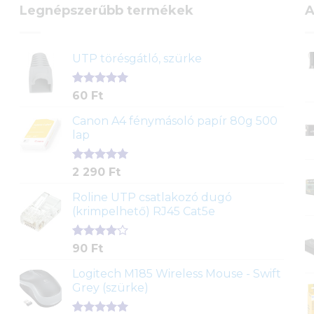
Legnépszerűbb termékek
A
UTP törésgátló, szürke
Értékelés
1
60
Ft
5.00
az 5-
ből,
Canon A4 fénymásoló papír 80g 500
értékelés
lap
alapján
Értékelés
2
2 290
Ft
5.00
az 5-
ből,
Roline UTP csatlakozó dugó
értékelés
(krimpelhető) RJ45 Cat5e
alapján
Értékelés
2
90
Ft
4.00
az
5-ből,
Logitech M185 Wireless Mouse - Swift
értékelés
Grey (szürke)
alapján