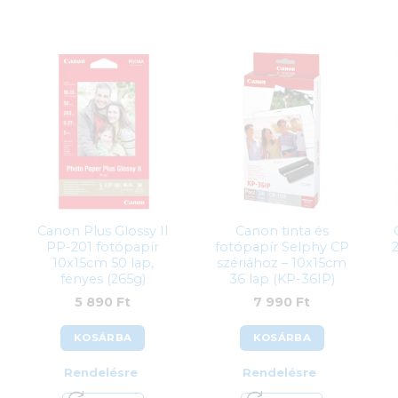
Canon Plus Glossy II
Canon tinta és
PP-201 fotópapír
fotópapír Selphy CP
10x15cm 50 lap,
szériához – 10x15cm
fényes (265g)
36 lap (KP-36IP)
5 890
Ft
7 990
Ft
KOSÁRBA
KOSÁRBA
Rendelésre
Rendelésre