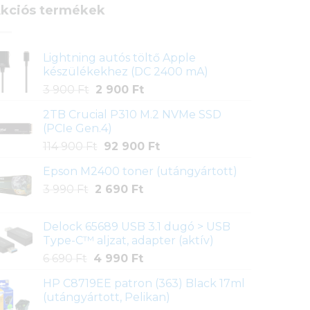
kciós termékek
Lightning autós töltő Apple
készülékekhez (DC 2400 mA)
Original
Current
3 900
Ft
2 900
Ft
price
price
2TB Crucial P310 M.2 NVMe SSD
was:
is:
(PCIe Gen.4)
3
2
Original
Current
114 900
Ft
92 900
Ft
900 Ft.
900 Ft.
price
price
Epson M2400 toner (utángyártott)
was:
is:
Original
Current
3 990
Ft
2 690
114
Ft
92
price
price
900 Ft.
900 Ft.
was:
is:
Delock 65689 USB 3.1 dugó > USB
3
2
Type-C™ aljzat, adapter (aktív)
990 Ft.
690 Ft.
Original
Current
6 690
Ft
4 990
Ft
price
price
HP C8719EE patron (363) Black 17ml
was:
is:
(utángyártott, Pelikan)
6
4