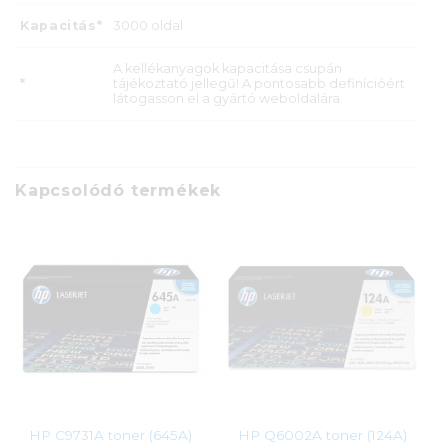
Kapacitás*
3000 oldal
A kellékanyagok kapacitása csupán
*
tájékoztató jellegű! A pontosabb definícióért
látogasson el a gyártó weboldalára.
Kapcsolódó termékek
HP C9731A toner (645A)
HP Q6002A toner (124A)