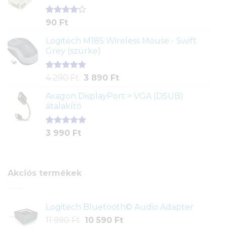
Értékelés
2
90
Ft
4.00
az
5-ből,
Logitech M185 Wireless Mouse - Swift
értékelés
Grey (szürke)
alapján
Értékelés
1
Original
Current
4 290
Ft
3 890
Ft
5.00
az 5-
price
price
ből,
Axagon DisplayPort > VGA (DSUB)
was:
is:
értékelés
átalakító
4
3
alapján
290 Ft.
890 Ft.
Értékelés
1
3 990
Ft
5.00
az 5-
ből,
értékelés
alapján
Akciós termékek
Logitech Bluetooth© Audio Adapter
Original
Current
11 990
Ft
10 590
Ft