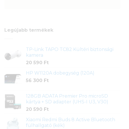
Legújabb termékek
TP-Link TAPO TC82 Kültéri biztonsági
kamera
20 590
Ft
HP W1120A dobegység (120A)
56 300
Ft
128GB ADATA Premier Pro microSD
kártya + SD adapter (UHS-I U3, V30)
20 590
Ft
Xiaomi Redmi Buds 8 Active Bluetooth
fülhallgató (kék)