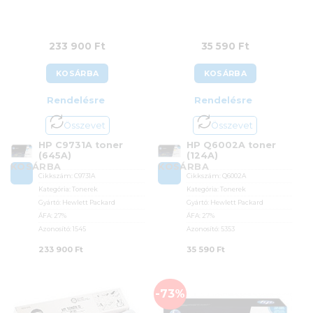
233 900
Ft
35 590
Ft
KOSÁRBA
KOSÁRBA
Rendelésre
Rendelésre
Összevet
Összevet
HP C9731A toner
HP Q6002A toner
(645A)
(124A)
KOSÁRBA
KOSÁRBA
Cikkszám:
C9731A
Cikkszám:
Q6002A
Kategória:
Tonerek
Kategória:
Tonerek
Gyártó:
Hewlett Packard
Gyártó:
Hewlett Packard
ÁFA:
27%
ÁFA:
27%
Azonosító:
1545
Azonosító:
5353
233 900
Ft
35 590
Ft
-73%