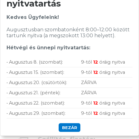
nyitvatartás
Nagy raktárkészlet
Kedves Ügyfeleink!
Garanciavállalás
Augusztusban szombatonként 8:00–12:00 között
tartunk nyitva (a megszokott 13:00 helyett).
Hűségprogram
Hétvégi és ünnepi nyitvatartás:
50 000 Ft felett ingyenes szállítás
Szolgáltatásaink vállalkozásoknak
• Augusztus 8. (szombat):
9-től
12
óráig nyitva
• Augusztus 15. (szombat):
9-től
12
óráig nyitva
• Augusztus 20. (csütörtök):
ZÁRVA
• Augusztus 21. (péntek):
ZÁRVA
• Augusztus 22. (szombat):
9-től
12
óráig nyitva
• Augusztus 29. (szombat):
9-től
12
óráig nyitva
BEZÁR