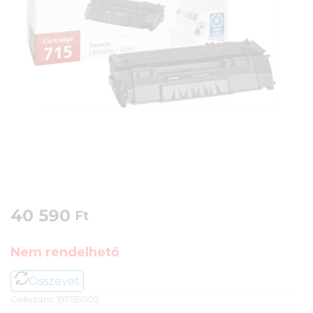
40 590
Ft
Nem rendelhető
Összevet
Cikkszám:
1975B002