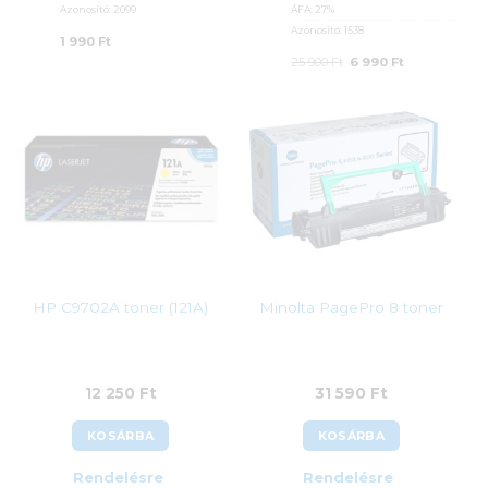
Azonosító:
2099
ÁFA:
27%
Azonosító:
1538
1 990
Ft
Original
Current
25 900
Ft
6 990
Ft
price
price
was:
is:
25
6
900 Ft.
990 Ft.
HP C9702A toner (121A)
Minolta PagePro 8 toner
12 250
Ft
31 590
Ft
KOSÁRBA
KOSÁRBA
Rendelésre
Rendelésre