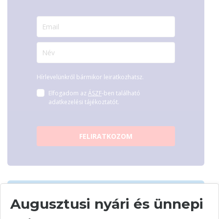
Hírlevelünkről bármikor leiratkozhatsz.
Elfogadom az
ÁSZF
-ben található
adatkezelési tájékoztatót.
FELIRATKOZOM
Augusztusi nyári és ünnepi
Vásárolj nálunk!