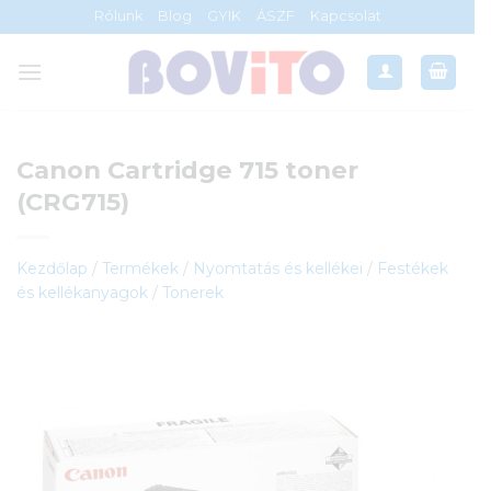
Skip
Rólunk
Blog
GYIK
ÁSZF
Kapcsolat
to
content
Canon Cartridge 715 toner
(CRG715)
Kezdőlap
/
Termékek
/
Nyomtatás és kellékei
/
Festékek
és kellékanyagok
/
Tonerek