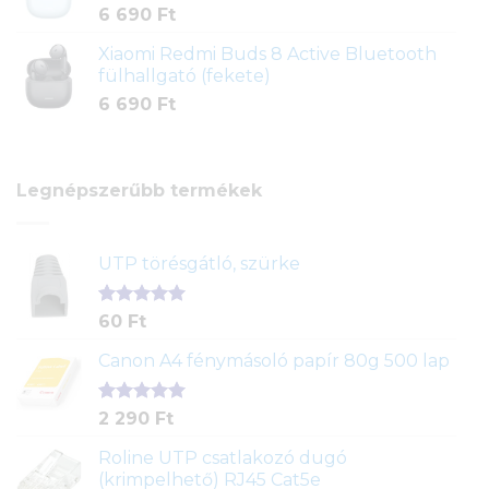
6 690
Ft
Xiaomi Redmi Buds 8 Active Bluetooth
fülhallgató (fekete)
6 690
Ft
Legnépszerűbb termékek
UTP törésgátló, szürke
Értékelés
1
60
Ft
5.00
az 5-
ből,
Canon A4 fénymásoló papír 80g 500 lap
értékelés
alapján
Értékelés
2
2 290
Ft
5.00
az 5-
ből,
Roline UTP csatlakozó dugó
értékelés
(krimpelhető) RJ45 Cat5e
alapján