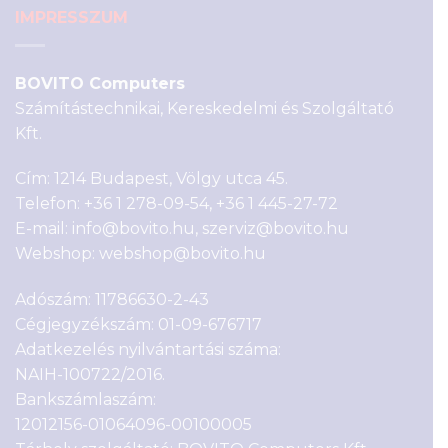
IMPRESSZUM
BOVITO Computers
Számítástechnikai, Kereskedelmi és Szolgáltató
Kft.
Cím: 1214 Budapest, Völgy utca 45.
Telefon:
+36 1 278-09-54
,
+36 1 445-27-72
E-mail:
info@bovito.hu
,
szerviz@bovito.hu
Webshop:
webshop@bovito.hu
Adószám: 11786630-2-43
Cégjegyzékszám: 01-09-676717
Adatkezelés nyilvántartási száma:
NAIH-100722/2016.
Bankszámlaszám:
12012156-01064096-00100005