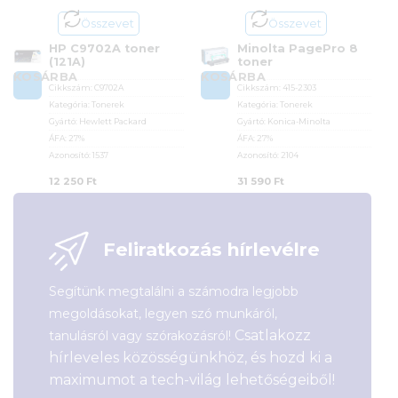
Összevet
Összevet
HP C9702A toner
Minolta PagePro 8
(121A)
toner
KOSÁRBA
KOSÁRBA
Cikkszám:
C9702A
Cikkszám:
415-2303
Kategória:
Tonerek
Kategória:
Tonerek
Gyártó:
Hewlett Packard
Gyártó:
Konica-Minolta
ÁFA:
27%
ÁFA:
27%
Azonosító:
1537
Azonosító:
2104
12 250
Ft
31 590
Ft
Feliratkozás hírlevélre
Segítünk megtalálni a számodra legjobb
megoldásokat, legyen szó munkáról,
Csatlakozz
tanulásról vagy szórakozásról!
hírleveles közösségünkhöz, és hozd ki a
maximumot a tech-világ lehetőségeiből!