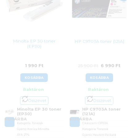
Minolta EP 30 toner
HP C9703A toner (121A)
(EP30)
Original
Current
1 990
Ft
25 900
Ft
6 990
Ft
price
price
KOSÁRBA
KOSÁRBA
was:
is:
Raktáron
Raktáron
25
6
900 Ft.
990 Ft.
Összevet
Összevet
Minolta EP 30 toner
HP C9703A toner
(EP30)
(121A)
KOSÁRBA
KOSÁRBA
Kategória:
Tonerek
Cikkszám:
C9703A
Gyártó:
Konica-Minolta
Kategória:
Tonerek
ÁFA:
27%
Gyártó:
Hewlett Packard