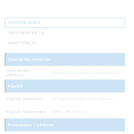
SPECIFIKÁCIÓK
VÉLEMÉNYEK (0)
ADATTÖRLÉS
Operációs rendszer
Operációs
Microsoft Windows 11 Home (64bit)
rendszer
Kijelző
Kijelző jellemzői
14" LED-es OLED, 120Hz, fényes
Kijelző felbontása
2880 x 1800 (WQ+)
Processzor / chipset