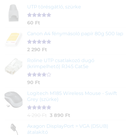
UTP törésgátló, szürke
Értékelés
1
60
Ft
5.00
az 5-
ből,
Canon A4 fénymásoló papír 80g 500 lap
értékelés
alapján
Értékelés
2
2 290
Ft
5.00
az 5-
ből,
Roline UTP csatlakozó dugó
értékelés
(krimpelhető) RJ45 Cat5e
alapján
Értékelés
2
90
Ft
4.00
az
5-ből,
Logitech M185 Wireless Mouse - Swift
értékelés
Grey (szürke)
alapján
Értékelés
1
Original
Current
4 290
Ft
3 890
Ft
5.00
az 5-
price
price
ből,
Axagon DisplayPort > VGA (DSUB)
was:
is:
értékelés
átalakító
4
3
alapján