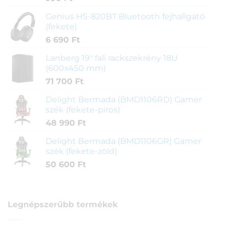
Genius HS-820BT Bluetooth fejhallgató
(fekete)
6 690
Ft
Lanberg 19" fali rackszekrény 18U
(600x450 mm)
71 700
Ft
Delight Bermada (BMD1106RD) Gamer
szék (fekete-piros)
48 990
Ft
Delight Bermada (BMD1106GR) Gamer
szék (fekete-zöld)
50 600
Ft
Legnépszerűbb termékek