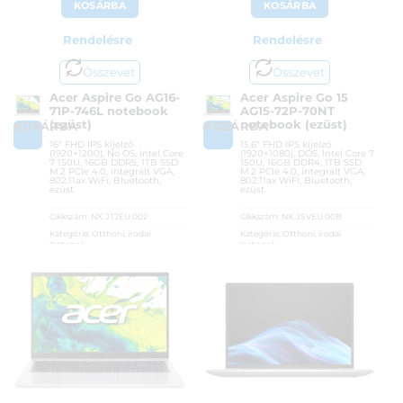
KOSÁRBA
KOSÁRBA
Rendelésre
Rendelésre
Összevet
Összevet
Acer Aspire Go AG16-
Acer Aspire Go 15
71P-746L notebook
AG15-72P-70NT
(ezüst)
notebook (ezüst)
KOSÁRBA
KOSÁRBA
16″ FHD IPS kijelző
15,6″ FHD IPS kijelző
(1920×1200), No OS, Intel Core
(1920×1080), DOS, Intel Core 7
7 150U, 16GB DDR5, 1TB SSD
150U, 16GB DDR4, 1TB SSD
M.2 PCIe 4.0, integrált VGA,
M.2 PCIe 4.0, integrált VGA,
802.11ax WiFi, Bluetooth,
802.11ax WiFi, Bluetooth,
ezüst
ezüst
Cikkszám:
NX.JT2EU.002
Cikkszám:
NX.JSVEU.00B
Kategória:
Otthoni, irodai
Kategória:
Otthoni, irodai
laptopok
laptopok
Gyártó:
Acer
Gyártó:
Acer
Garanciaidő:
36 hónap
Garanciaidő:
36 hónap
ÁFA:
27%
ÁFA:
27%
Azonosító:
55176
Azonosító:
54702
354 900
Ft
370 900
Ft