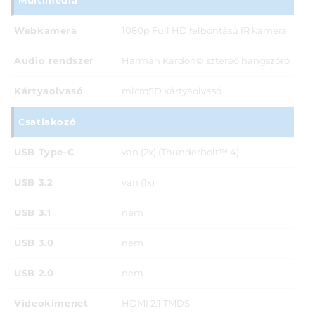
Multimédia
Webkamera
1080p Full HD felbontású IR kamera
Audio rendszer
Harman Kardon© sztereó hangszóró
Kártyaolvasó
microSD kártyaolvasó
Csatlakozó
USB Type-C
van (2x) (Thunderbolt™ 4)
USB 3.2
van (1x)
USB 3.1
nem
USB 3.0
nem
USB 2.0
nem
Videokimenet
HDMI 2.1 TMDS