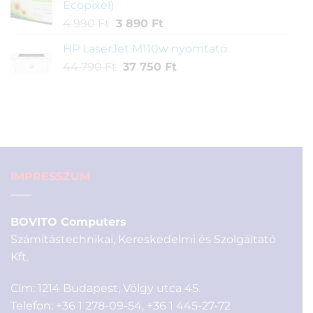
Ecopixel)
29
22
Original
Current
4 990
Ft
3 890
Ft
990 Ft.
990 Ft.
price
price
HP LaserJet M110w nyomtató
was:
is:
Original
Current
44 790
Ft
4
37 750
3
Ft
price
price
990 Ft.
890 Ft.
was:
is:
44
37
790 Ft.
750 Ft.
IMPRESSZUM
BOVITO Computers
Számítástechnikai, Kereskedelmi és Szolgáltató
Kft.
Cím: 1214 Budapest, Völgy utca 45.
Telefon:
+36 1 278-09-54
,
+36 1 445-27-72