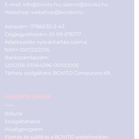
E-mail:
info@bovito.hu
,
szerviz@bovito.hu
Webshop:
webshop@bovito.hu
Adószám: 11786630-2-43
Cégjegyzékszám: 01-09-676717
Adatkezelés nyilvántartási száma:
NAIH-100722/2016.
Bankszámlaszám:
12012156-01064096-00100005
Tárhely szolgáltató: BOVITO Computers Kft.
HASZNOS LINKEK
Rólunk
Szolgáltatások
Hűségprogram
Fizetés és szállítás a BOVITO webshopban