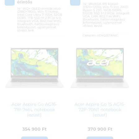
érintős
14″ WUXGA IPS kijelző
(1920×1200), Win 11 Pro, AMD
14″ WQ+ OLED érintőkijelző
Ryzen 5 230, 16GB DDR5,
(2880×1800), Win 11 Home,
512GB SSD M.2 PCIe, integrált
Intel Core Ultra 7 155H, 32GB
VGA, LAN, 802.11ax WiFi,
DDR5, 1TB SSD M.2 PCIe 4.0,
Bluetooth, háttérvilágítású
integrált VGA, 802.11ax WiFi,
billentyűzet, ujjlenyomat
Bluetooth, háttérvilágítású
olvasó, ezüst
billentyűzet, ujjlenyomat
olvasó, kék
Cikkszám:
AD4Q2ET#AKC
Cikkszám:
AY7K6EA
Kategória:
Otthoni, irodai
laptopok
Kategória:
Otthoni, irodai
laptopok
Gyártó:
Hewlett Packard
Gyártó:
Hewlett Packard
Garanciaidő:
36 hónap
Garanciaidő:
36 hónap
ÁFA:
27%
ÁFA:
27%
Azonosító:
53508
Azonosító:
52357
465 900
Ft
769 900
Ft
Acer Aspire Go AG16-
Acer Aspire Go 15 AG15-
71P-746L notebook
72P-70NT notebook
(ezüst)
(ezüst)
354 900
Ft
370 900
Ft