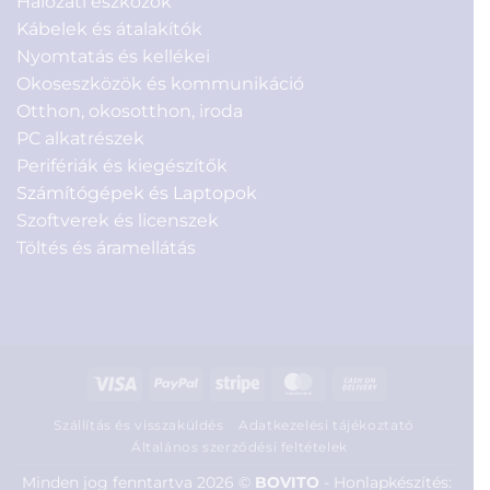
Hálózati eszközök
Kábelek és átalakítók
Nyomtatás és kellékei
Okoseszközök és kommunikáció
Otthon, okosotthon, iroda
PC alkatrészek
Perifériák és kiegészítők
Számítógépek és Laptopok
Szoftverek és licenszek
Töltés és áramellátás
Visa
PayPal
Stripe
MasterCard
Cash
On
Szállítás és visszaküldés
Adatkezelési tájékoztató
Delivery
Általános szerződési feltételek
Minden jog fenntartva 2026 ©
BOVITO
-
Honlapkészítés: