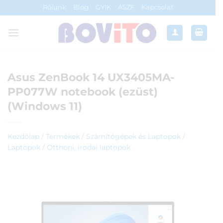
Skip
Rólunk
Blog
GYIK
ÁSZF
Kapcsolat
to
content
Asus ZenBook 14 UX3405MA-
PP077W notebook (ezüst)
(Windows 11)
Kezdőlap
/
Termékek
/
Számítógépek és Laptopok
/
Laptopok
/
Otthoni, irodai laptopok