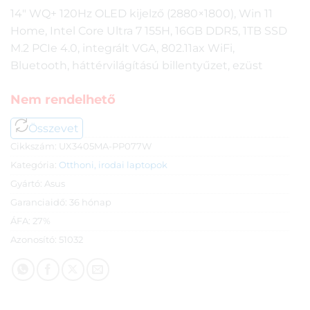
14″ WQ+ 120Hz OLED kijelző (2880×1800), Win 11
Home, Intel Core Ultra 7 155H, 16GB DDR5, 1TB SSD
M.2 PCIe 4.0, integrált VGA, 802.11ax WiFi,
Bluetooth, háttérvilágítású billentyűzet, ezüst
Nem rendelhető
Összevet
Cikkszám:
UX3405MA-PP077W
Kategória:
Otthoni, irodai laptopok
Gyártó:
Asus
Garanciaidő:
36 hónap
ÁFA:
27%
Azonosító:
51032