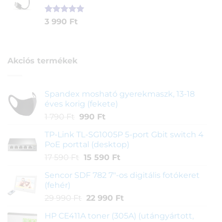
290 Ft.
890 Ft.
Értékelés
1
3 990
Ft
5.00
az 5-
ből,
értékelés
alapján
Akciós termékek
Spandex mosható gyerekmaszk, 13-18
éves korig (fekete)
Original
Current
1 790
Ft
990
Ft
price
price
TP-Link TL-SG1005P 5-port Gbit switch 4
was:
is:
PoE porttal (desktop)
1
990 Ft.
Original
Current
17 590
Ft
15 590
Ft
790 Ft.
price
price
Sencor SDF 782 7"-os digitális fotókeret
was:
is:
(fehér)
17
15
Original
Current
29 990
Ft
22 990
Ft
590 Ft.
590 Ft.
price
price
HP CE411A toner (305A) (utángyártott,
was:
is: