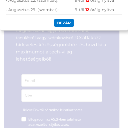
• Augusztus 22. (szombat):
9-től
12
óráig nyitva
Gyártó:
Hewlett Packard
ÁFA:
27%
Feliratkozás hírlevélre
Garanciaidő:
36 hónap
• Augusztus 29. (szombat):
9-től
12
óráig nyitva
Azonosító:
54700
ÁFA:
27%
231 900
Ft
Azonosító:
53498
BEZÁR
Segítünk megtalálni a számodra legjobb
476 900
Ft
megoldásokat, legyen szó munkáról,
Csatlakozz
tanulásról vagy szórakozásról!
hírleveles közösségünkhöz, és hozd ki a
maximumot a tech-világ
lehetőségeiből!
Hírlevelünkről bármikor leiratkozhatsz.
Elfogadom az
ÁSZF
-ben található
adatkezelési tájékoztatót.