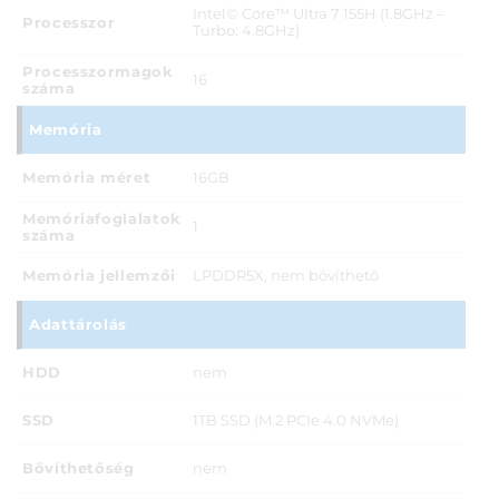
Intel© Core™ Ultra 7 155H (1.8GHz –
Processzor
Turbo: 4.8GHz)
Processzormagok
16
száma
Memória
Memória méret
16GB
Memóriafoglalatok
1
száma
Memória jellemzői
LPDDR5X, nem bővíthető
Adattárolás
HDD
nem
SSD
1TB SSD (M.2 PCIe 4.0 NVMe)
Bővíthetőség
nem