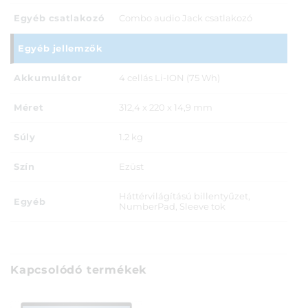
Egyéb csatlakozó
Combo audio Jack csatlakozó
Egyéb jellemzők
Akkumulátor
4 cellás Li-ION (75 Wh)
Méret
312,4 x 220 x 14,9 mm
Súly
1.2 kg
Szín
Ezüst
Háttérvilágítású billentyűzet,
Egyéb
NumberPad, Sleeve tok
Kapcsolódó termékek