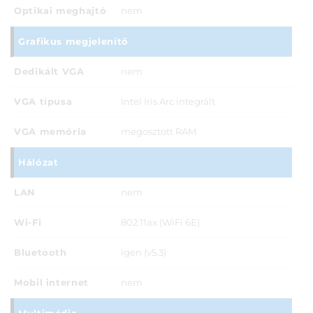
Optikai meghajtó
nem
Grafikus megjelenítő
Dedikált VGA
nem
VGA típusa
Intel Iris Arc integrált
VGA memória
megosztott RAM
Hálózat
LAN
nem
Wi-Fi
802.11ax (WiFi 6E)
Bluetooth
igen (v5.3)
Mobil internet
nem