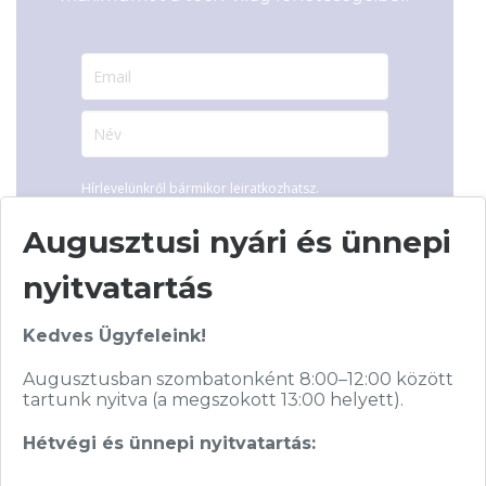
Hírlevelünkről bármikor leiratkozhatsz.
Elfogadom az
ÁSZF
-ben található
Augusztusi nyári és ünnepi
adatkezelési tájékoztatót.
nyitvatartás
FELIRATKOZOM
Kedves Ügyfeleink!
Augusztusban szombatonként 8:00–12:00 között
tartunk nyitva (a megszokott 13:00 helyett).
Hétvégi és ünnepi nyitvatartás: