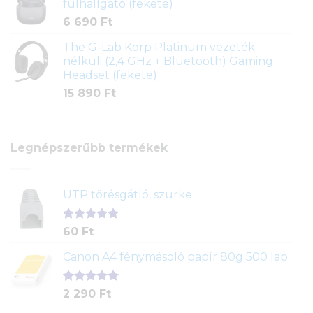
fülhallgató (fekete)
6 690
Ft
The G-Lab Korp Platinum vezeték
nélküli (2,4 GHz + Bluetooth) Gaming
Headset (fekete)
15 890
Ft
Legnépszerűbb termékek
UTP törésgátló, szürke
Értékelés
1
60
Ft
5.00
az 5-
ből,
Canon A4 fénymásoló papír 80g 500 lap
értékelés
alapján
Értékelés
2
2 290
Ft
5.00
az 5-