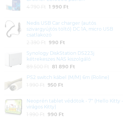
Original
Current
4 790
Ft
1 990
Ft
price
price
was:
is:
Nedis USB Car charger (autós
4
1
szivargyújtós töltő) DC 1A, micro USB
790 Ft.
990 Ft.
csatlakozó
Original
Current
2 390
Ft
990
Ft
price
price
Synology DiskStation DS223j
was:
is:
kétrekeszes NAS kiszolgáló
2
990 Ft.
Original
Current
89 500
Ft
81 890
Ft
390 Ft.
price
price
PS2 switch kábel (M/M) 6m (Roline)
was:
is:
Original
Current
1 990
Ft
950
89
Ft
81
price
price
500 Ft.
890 Ft.
was:
is:
Neoprén tablet védőtok - 7" (Hello Kitty -
1
950 Ft.
virágos Kitty)
990 Ft.
Original
Current
1 990
Ft
990
Ft
price
price
was:
is: