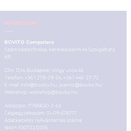
1
990 Ft.
990 Ft.
IMPRESSZUM
BOVITO Computers
Számítástechnikai, Kereskedelmi és Szolgáltató
Kft.
Cím: 1214 Budapest, Völgy utca 45.
Telefon:
+36 1 278-09-54
,
+36 1 445-27-72
E-mail:
info@bovito.hu
,
szerviz@bovito.hu
Webshop:
webshop@bovito.hu
Adószám: 11786630-2-43
Cégjegyzékszám: 01-09-676717
Adatkezelés nyilvántartási száma:
NAIH-100722/2016.