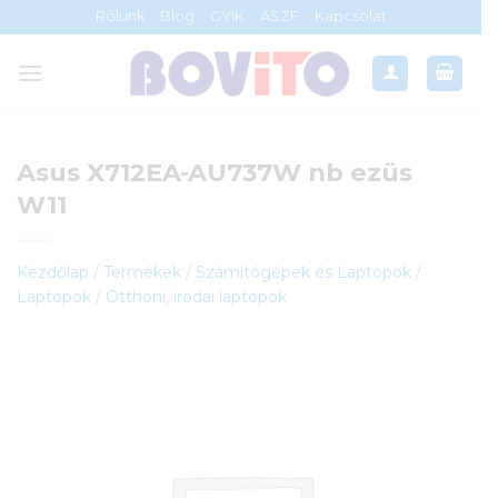
Skip
Rólunk
Blog
GYIK
ÁSZF
Kapcsolat
to
content
Asus X712EA-AU737W nb ezüs
W11
Kezdőlap
/
Termékek
/
Számítógépek és Laptopok
/
Laptopok
/
Otthoni, irodai laptopok