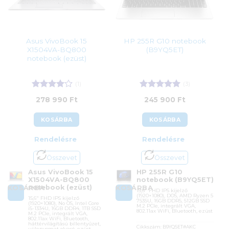
Asus VivoBook 15
HP 255R G10 notebook
X1504VA-BQ800
(B9YQ5ET)
notebook (ezüst)
(1)
(3)
Értékelés:
Értékelés:
5
278 990
Ft
245 900
Ft
4
/ 5
/ 5
KOSÁRBA
KOSÁRBA
Rendelésre
Rendelésre
Összevet
Összevet
Asus VivoBook 15
HP 255R G10
X1504VA-BQ800
notebook (B9YQ5ET)
notebook (ezüst)
KOSÁRBA
KOSÁRBA
15,6″ FHD IPS kijelző
(1920×1080), DOS, AMD Ryzen 5
15,6″ FHD IPS kijelző
7535U, 16GB DDR5, 512GB SSD
(1920×1080), No OS, Intel Core
M.2 PCIe, integrált VGA,
i5-1334U, 16GB DDR4, 1TB SSD
802.11ax WiFi, Bluetooth, ezüst
M.2 PCIe, integrált VGA,
802.11ax WiFi, Bluetooth,
háttérvilágítású billentyűzet,
Cikkszám:
B9YQ5ET#AKC
ujjlenyomat olvasó, ezüst