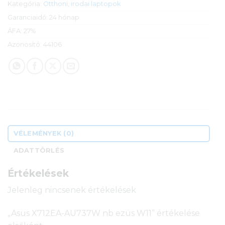
Kategória:
Otthoni, irodai laptopok
Garanciaidő:
24 hónap
ÁFA:
27%
Azonosító:
44106
VÉLEMÉNYEK (0)
ADATTÖRLÉS
Értékelések
Jelenleg nincsenek értékelések
„Asus X712EA-AU737W nb ezüs W11” értékelése