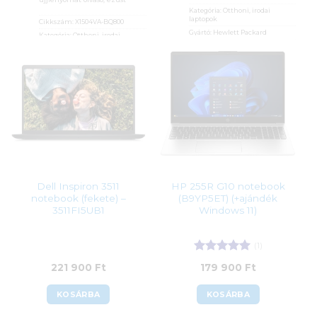
Kategória:
Otthoni, irodai
laptopok
Cikkszám:
X1504VA-BQ800
Gyártó:
Hewlett Packard
Kategória:
Otthoni, irodai
laptopok
Garanciaidő:
36 hónap
Gyártó:
Asus
ÁFA:
27%
Garanciaidő:
24 hónap
Azonosító:
54130
ÁFA:
27%
245 900
Ft
Azonosító:
54216
278 990
Ft
Dell Inspiron 3511
HP 255R G10 notebook
notebook (fekete) –
(B9YP5ET) (+ajándék
3511FI5UB1
Windows 11)
(1)
Értékelés:
5
221 900
Ft
179 900
Ft
/ 5
KOSÁRBA
KOSÁRBA