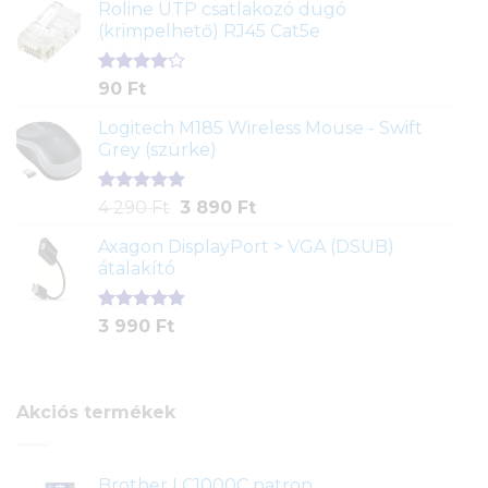
ből,
Roline UTP csatlakozó dugó
értékelés
(krimpelhető) RJ45 Cat5e
alapján
Értékelés
2
90
Ft
4.00
az
5-ből,
Logitech M185 Wireless Mouse - Swift
értékelés
Grey (szürke)
alapján
Értékelés
1
Original
Current
4 290
Ft
3 890
Ft
5.00
az 5-
price
price
ből,
Axagon DisplayPort > VGA (DSUB)
was:
is:
értékelés
átalakító
4
3
alapján
290 Ft.
890 Ft.
Értékelés
1
3 990
Ft
5.00
az 5-
ből,
értékelés
alapján
Akciós termékek
Brother LC1000C patron