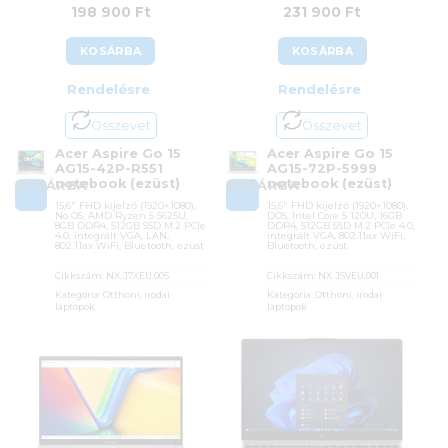
198 900
Ft
231 900
Ft
KOSÁRBA
KOSÁRBA
Rendelésre
Rendelésre
Összevet
Összevet
Acer Aspire Go 15
Acer Aspire Go 15
AG15-42P-R551
AG15-72P-5999
notebook (ezüst)
notebook (ezüst)
KOSÁRBA
KOSÁRBA
15,6″ FHD kijelző (1920×1080),
15,6″ FHD kijelző (1920×1080),
No OS, AMD Ryzen 5 5625U,
DOS, Intel Core 5 120U, 16GB
8GB DDR4, 512GB SSD M.2 PCIe
DDR4, 512GB SSD M.2 PCIe 4.0,
4.0, integrált VGA, LAN,
integrált VGA, 802.11ax WiFi,
802.11ax WiFi, Bluetooth, ezüst
Bluetooth, ezüst
Cikkszám:
NX.J7XEU.005
Cikkszám:
NX.JSVEU.001
Kategória:
Otthoni, irodai
Kategória:
Otthoni, irodai
laptopok
laptopok
Gyártó:
Acer
Gyártó:
Acer
Garanciaidő:
36 hónap
Garanciaidő:
36 hónap
ÁFA:
27%
ÁFA:
27%
Azonosító:
53180
Azonosító:
54700
198 900
Ft
231 900
Ft