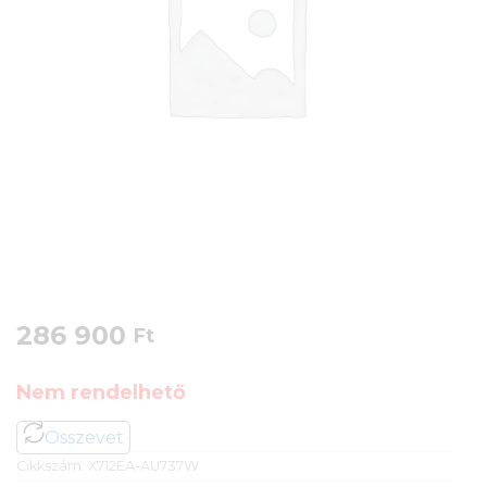
286 900
Ft
Nem rendelhető
Összevet
Cikkszám:
X712EA-AU737W