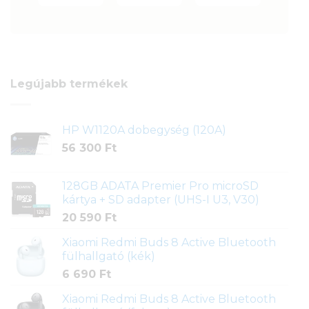
Legújabb termékek
HP W1120A dobegység (120A)
56 300
Ft
128GB ADATA Premier Pro microSD
kártya + SD adapter (UHS-I U3, V30)
20 590
Ft
Xiaomi Redmi Buds 8 Active Bluetooth
fülhallgató (kék)
6 690
Ft
Xiaomi Redmi Buds 8 Active Bluetooth