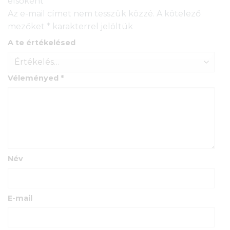
elsőként
Az e-mail címet nem tesszük közzé.
A kötelező
mezőket
*
karakterrel jelöltük
A te értékelésed
Véleményed
*
Név
E-mail