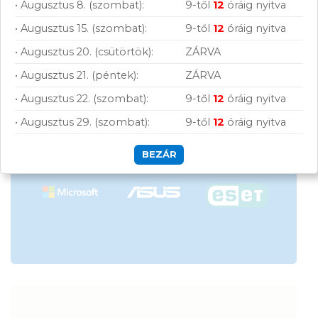
Vásárolj nálunk!
• Augusztus 8. (szombat):
9-től
12
óráig nyitva
• Augusztus 15. (szombat):
9-től
12
óráig nyitva
Nagy raktárkészlet
• Augusztus 20. (csütörtök):
ZÁRVA
Garanciavállalás
• Augusztus 21. (péntek):
ZÁRVA
Hűségprogram
• Augusztus 22. (szombat):
9-től
12
óráig nyitva
• Augusztus 29. (szombat):
9-től
12
óráig nyitva
50 000 Ft felett ingyenes szállítás
Szolgáltatásaink vállalkozásoknak
BEZÁR