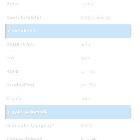
Profil
Normál
Csatolófelület
PCI Express 4.0
Csatlakozó
DSUB (VGA)
nem
DVI
nem
HDMI
van (2x)
DisplayPort
van (3x)
Egyéb
nem
Egyéb jellemzők
Minimális tápigény*
850W
Tápcsatlakozó
1x 16-pin