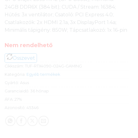
24GB DDR6X (384 bit); CUDA / Stream: 16384;
Hűtés: 3x ventilátor; Csatoló: PCI Express 4.0;
Csatlakozók: 2x HDMI 2.1a, 3x DisplayPort 1.4a;
Minimális tápigény: 850W; Tápcsatlakozó: 1x 16-pin
Nem rendelhető
Összevet
Cikkszám:
TUF-RTX4090-O24G-GAMING
Kategória:
Egyéb termékek
Gyártó:
Asus
Garanciaidő:
36 hónap
ÁFA:
27%
Azonosító:
45346