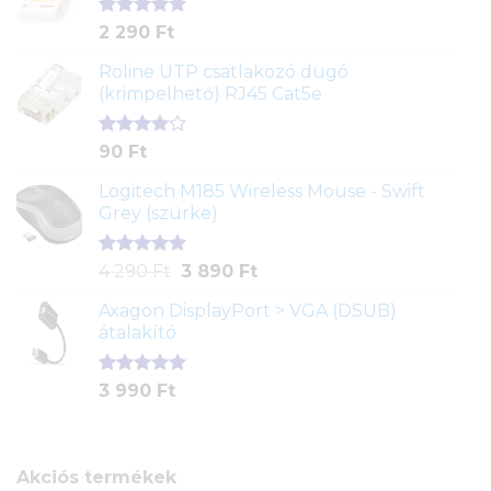
alapján
Értékelés
2
2 290
Ft
5.00
az 5-
ből,
Roline UTP csatlakozó dugó
értékelés
(krimpelhető) RJ45 Cat5e
alapján
Értékelés
2
90
Ft
4.00
az
5-ből,
Logitech M185 Wireless Mouse - Swift
értékelés
Grey (szürke)
alapján
Értékelés
1
Original
Current
4 290
Ft
3 890
Ft
5.00
az 5-
price
price
ből,
Axagon DisplayPort > VGA (DSUB)
was:
is:
értékelés
átalakító
4
3
alapján
290 Ft.
890 Ft.
Értékelés
1
3 990
Ft
5.00
az 5-
ből,
értékelés
alapján
Akciós termékek