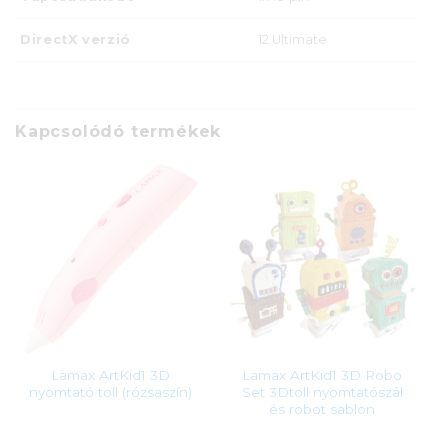
DirectX verzió
12 Ultimate
Kapcsolódó termékek
Lamax ArtKid1 3D
Lamax ArtKid1 3D Robo
nyomtató toll (rózsaszín)
Set 3Dtoll nyomtatószál
és robot sablon