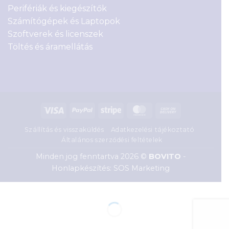
Perifériák és kiegészítők
Számítógépek és Laptopok
Szoftverek és licenszek
Töltés és áramellátás
Visa
PayPal
Stripe
MasterCard
Cash
On
Szállítás és visszaküldés
Adatkezelési tájékoztató
Delivery
Általános szerződési feltételek
Minden jog fenntartva 2026 ©
BOVITO
-
Honlapkészítés: SOS Marketing