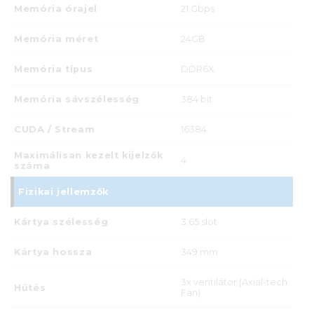
Memória órajel
21 Gbps
Memória méret
24GB
Memória típus
DDR6X
Memória sávszélesség
384 bit
CUDA / Stream
16384
Maximálisan kezelt kijelzők
4
száma
Fizikai jellemzők
Kártya szélesség
3.65 slot
Kártya hossza
349 mm
3x ventilátor (Axial-tech
Hűtés
Fan)