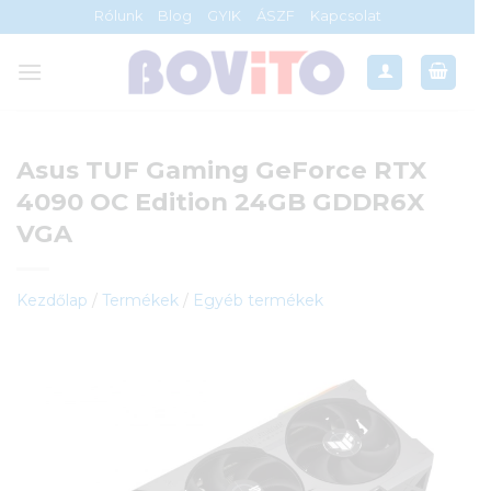
Skip
Rólunk
Blog
GYIK
ÁSZF
Kapcsolat
to
content
Asus TUF Gaming GeForce RTX
4090 OC Edition 24GB GDDR6X
VGA
Kezdőlap
/
Termékek
/
Egyéb termékek