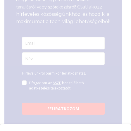
Csatlakozz
tanulásról vagy szórakozásról!
hírleveles közösségünkhöz, és hozd ki a
maximumot a tech-világ lehetőségeiből!
Hírlevelünkről bármikor leiratkozhatsz.
Elfogadom az
ÁSZF
-ben található
adatkezelési tájékoztatót.
FELIRATKOZOM