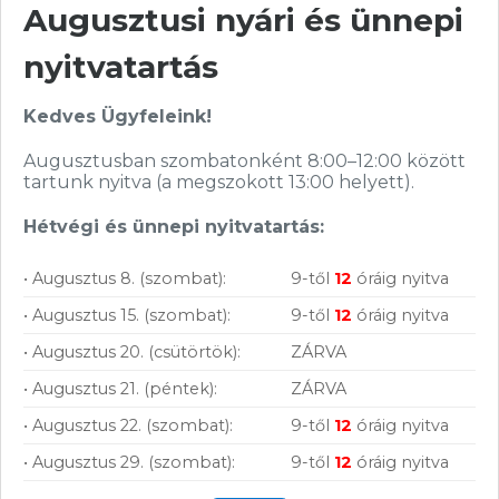
Augusztusi nyári és ünnepi
nyitvatartás
Vásárolj nálunk!
Kedves Ügyfeleink!
Nagy raktárkészlet
Augusztusban szombatonként 8:00–12:00 között
tartunk nyitva (a megszokott 13:00 helyett).
Garanciavállalás
Hétvégi és ünnepi nyitvatartás:
Hűségprogram
• Augusztus 8. (szombat):
9-től
12
óráig nyitva
50 000 Ft felett ingyenes szállítás
• Augusztus 15. (szombat):
9-től
12
óráig nyitva
Szolgáltatásaink vállalkozásoknak
• Augusztus 20. (csütörtök):
ZÁRVA
• Augusztus 21. (péntek):
ZÁRVA
• Augusztus 22. (szombat):
9-től
12
óráig nyitva
• Augusztus 29. (szombat):
9-től
12
óráig nyitva