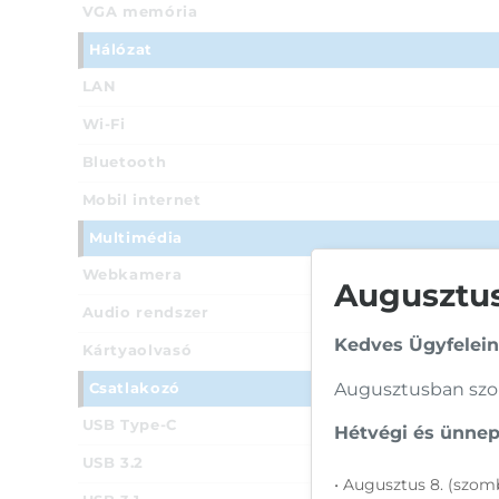
VGA memória
Hálózat
LAN
Wi-Fi
Bluetooth
Mobil internet
Multimédia
Webkamera
Augusztusi
Audio rendszer
Kedves Ügyfelein
Kártyaolvasó
Augusztusban szom
Csatlakozó
USB Type-C
Hétvégi és ünnepi
USB 3.2
• Augusztus 8. (szomb