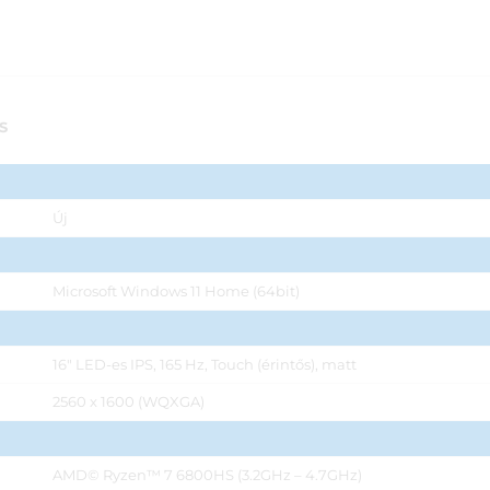
S
Új
Microsoft Windows 11 Home (64bit)
16" LED-es IPS, 165 Hz, Touch (érintős), matt
2560 x 1600 (WQXGA)
AMD© Ryzen™ 7 6800HS (3.2GHz – 4.7GHz)