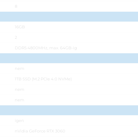
8
16GB
2
DDR5 4800MHz, max. 64GB-ig
nem
1TB SSD (M.2 PCIe 4.0 NVMe)
nem
nem
igen
nVidia GeForce RTX 3060