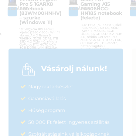
Pro 5 16ARX8
Gaming A15
notebook
FA506NCG-
KOSÁRBA
KOSÁRBA
K
(82WM00HNHV)
HN185 notebook
– szürke
(fekete)
(Windows 11)
15,6″ FHD IPS 144Hz kijelző
(1920×1080), No OS, AMD
16″ WQXGA IPS 240Hz
Ryzen 7 7445HS, 16GB
kijelző (2560×1600), Win 11
,
DDR5, 512GB SSD M.2 PCIe
Home, AMD Ryzen 9
4.0, nVidia GeForce RTX
7945HX, 32GB DDR5, 1TB
3050 VGA 4GB DDR6, LAN,
SSD M.2 PCIe 4.0, nVidia
802.11ax WiFi, Bluetooth,
GeForce RTX 4070 VGA
háttérvilágítású
8GB DDR6, LAN, 802.11ax
billentyűzet, fekete
WiFi, Bluetooth,
háttérvilágítású
billentyűzet, szürke
Cikkszám:
FA506NCG-HN185
Kategória:
Gamer laptopok
Vásárolj nálunk!
Cikkszám:
82WM00HNHV
Gyártó:
Asus
Kategória:
Gamer laptopok
Garanciaidő:
36 hónap
Gyártó:
Lenovo
ÁFA:
27%
Garanciaidő:
36 hónap
Nagy raktárkészlet
Azonosító:
56234
ÁFA:
27%
Azonosító:
52134
365 900
Ft
Garanciavállalás
781 990
Ft
Hűségprogram
50 000 Ft felett ingyenes szállítás
Szolgáltatásaink vállalkozásoknak