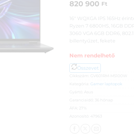
820 900
Ft
16″ WQXGA IPS 165Hz érint
Ryzen 7 6800HS, 16GB DDR5
3060 VGA 6GB DDR6, 802.11a
billentyűzet, fekete
Nem rendelhető
Összevet
Cikkszám:
GV601RM-M5100W
Kategória:
Gamer laptopok
Gyártó:
Asus
Garanciaidő:
36 hónap
ÁFA:
27%
Azonosító:
47963