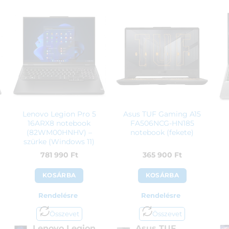
Lenovo Legion Pro 5
Asus TUF Gaming A15
16ARX8 notebook
FA506NCG-HN185
(82WM00HNHV) –
notebook (fekete)
szürke (Windows 11)
781 990
Ft
365 900
Ft
KOSÁRBA
KOSÁRBA
Rendelésre
Rendelésre
Összevet
Összevet
Lenovo Legion
Asus TUF