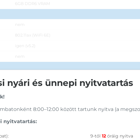
6GB DDR6 VRAM
nem
802.11ax (WiFi 6E)
igen (v5.2)
nem
720p HD felbontású IR kamera
 nyári és ünnepi nyitvatartás
Dolby Atmos Sound System
k!
microSD kártyaolvasó
batonként 8:00–12:00 között tartunk nyitva (a megszoko
van (2x)
 nyitvatartás:
van (2x)
at):
9-től
12
óráig nyitva