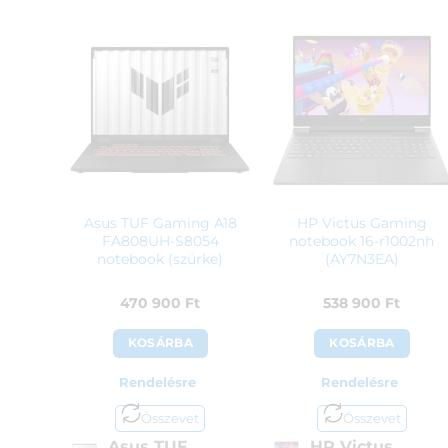
Asus TUF Gaming A18
HP Victus Gaming
FA808UH-S8054
notebook 16-r1002nh
notebook (szürke)
(AY7N3EA)
470 900
Ft
538 900
Ft
KOSÁRBA
KOSÁRBA
Rendelésre
Rendelésre
Összevet
Összevet
Asus TUF
HP Victus