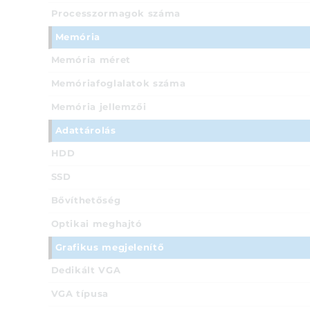
Processzormagok száma
Memória
Memória méret
Memóriafoglalatok száma
Memória jellemzői
Adattárolás
HDD
SSD
Bővíthetőség
Optikai meghajtó
Grafikus megjelenítő
Dedikált VGA
VGA típusa