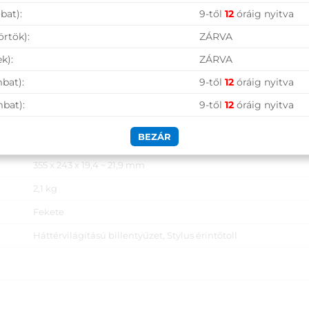
nem
bat):
9-től
12
óráig nyitva
nem
örtök):
ZÁRVA
nem
k):
ZÁRVA
HDMI 2.0b
bat):
9-től
12
óráig nyitva
Combo audio Jack csatlakozó, ROG XG Mobile Interface
mbat):
9-től
12
óráig nyitva
BEZÁR
4 cellás Li-ION (90 Wh)
355 x 243 x 19,4 ~ 21,9 mm
2,1 kg
Fekete
Háttérvilágítású billentyűzet, Stylus érintőtoll