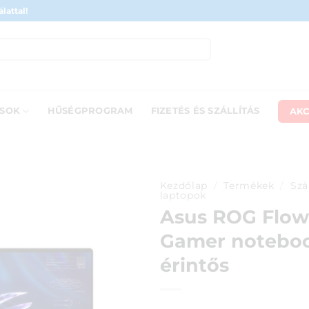
lattal!
AKC
ÁSOK
HŰSÉGPROGRAM
FIZETÉS ÉS SZÁLLÍTÁS
Kezdőlap
/
Termékek
/
Szá
laptopok
Asus ROG Flo
Gamer notebook
érintős