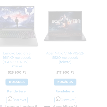
Lenovo Legion 5
Acer Nitro V ANV15-52-
16IRX9 notebook
552Q notebook
(83DG00FNHV) –
(fekete)
szürke
525 900
Ft
517 900
Ft
KOSÁRBA
KOSÁRBA
Rendelésre
Rendelésre
Összevet
Összevet
Lenovo Legion 5
Acer Nitro V