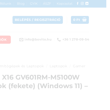
Rólunk
Blog
GYIK
ÁSZF
Kapcsolat
BELÉPÉS / REGISZTRÁCIÓ
0
Ft
IÓK
info@bovito.hu
+36 1 278-09-54
mítógépek és Laptopok
/
Laptopok
/
Gamer
w X16 GV601RM-M5100W
 (fekete) (Windows 11) –