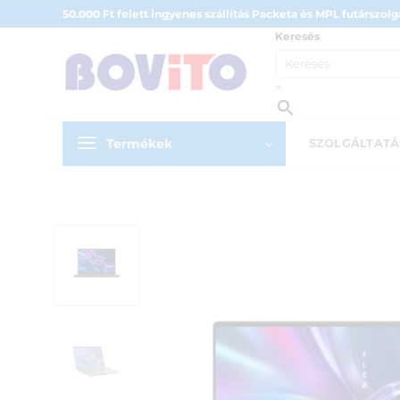
Skip
50.000 Ft felett ingyenes szállítás Packeta és MPL futárszolgá
to
Keresés
content
×
Termékek
SZOLGÁLTAT