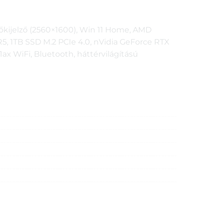
őkijelző (2560×1600), Win 11 Home, AMD
, 1TB SSD M.2 PCIe 4.0, nVidia GeForce RTX
x WiFi, Bluetooth, háttérvilágítású