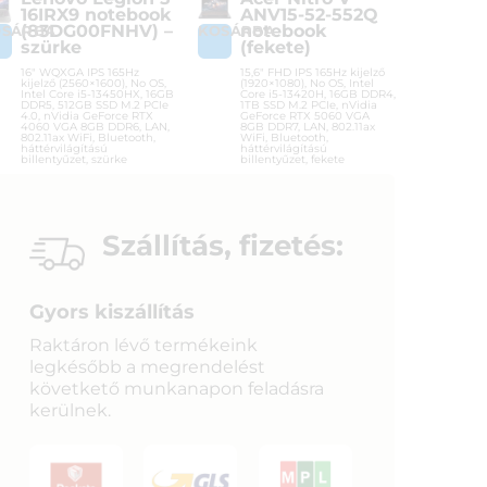
16IRX9 notebook
ANV15-52-552Q
(83DG00FNHV) –
notebook
OSÁRBA
KOSÁRBA
szürke
(fekete)
16″ WQXGA IPS 165Hz
15,6″ FHD IPS 165Hz kijelző
kijelző (2560×1600), No OS,
(1920×1080), No OS, Intel
Intel Core i5-13450HX, 16GB
Core i5-13420H, 16GB DDR4,
DDR5, 512GB SSD M.2 PCIe
1TB SSD M.2 PCIe, nVidia
4.0, nVidia GeForce RTX
GeForce RTX 5060 VGA
4060 VGA 8GB DDR6, LAN,
8GB DDR7, LAN, 802.11ax
802.11ax WiFi, Bluetooth,
WiFi, Bluetooth,
háttérvilágítású
háttérvilágítású
billentyűzet, szürke
billentyűzet, fekete
Cikkszám:
83DG00FNHV
Cikkszám:
NH.QZ8EU.002
Kategória:
Gamer laptopok
Kategória:
Gamer laptopok
Gyártó:
Lenovo
Gyártó:
Acer
Szállítás, fizetés:
Garanciaidő:
36 hónap
Garanciaidő:
36 hónap
ÁFA:
27%
ÁFA:
27%
Azonosító:
53652
Azonosító:
54282
Gyors kiszállítás
525 900
Ft
517 900
Ft
Raktáron lévő termékeink
legkésőbb a megrendelést
követkető munkanapon feladásra
kerülnek.