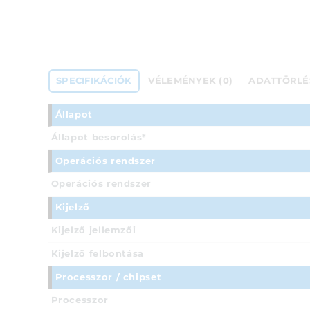
SPECIFIKÁCIÓK
VÉLEMÉNYEK (0)
ADATTÖRLÉ
Állapot
Állapot besorolás*
Operációs rendszer
Operációs rendszer
Kijelző
Kijelző jellemzői
Kijelző felbontása
Processzor / chipset
Processzor