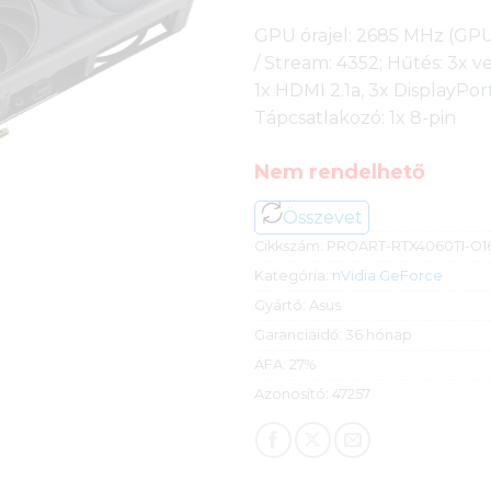
GPU órajel: 2685 MHz (GPU
/ Stream: 4352; Hűtés: 3x ve
1x HDMI 2.1a, 3x DisplayPort
Tápcsatlakozó: 1x 8-pin
Nem rendelhető
Összevet
Cikkszám:
PROART-RTX4060TI-O1
Kategória:
nVidia GeForce
Gyártó:
Asus
Garanciaidő:
36 hónap
ÁFA:
27%
Azonosító:
47257