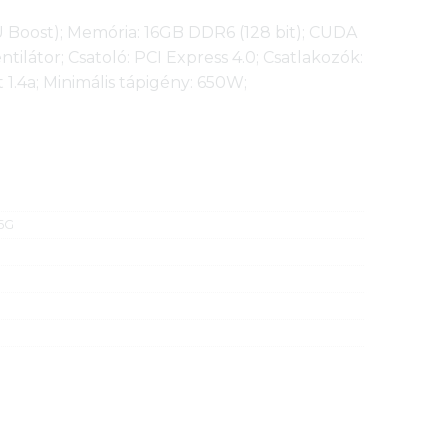
 Boost); Memória: 16GB DDR6 (128 bit); CUDA
ntilátor; Csatoló: PCI Express 4.0; Csatlakozók:
 1.4a; Minimális tápigény: 650W;
6G