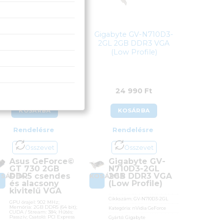
Asus GeForce© GT
Gigabyte GV-N710D3-
730 2GB DDR5
2GL 2GB DDR3 VGA
csendes és alacsony
(Low Profile)
kivitelű VGA
36 790
Ft
24 990
Ft
KOSÁRBA
KOSÁRBA
Rendelésre
Rendelésre
Összevet
Összevet
Asus GeForce©
Gigabyte GV-
GT 730 2GB
N710D3-2GL
DDR5 csendes
2GB DDR3 VGA
OSÁRBA
KOSÁRBA
és alacsony
(Low Profile)
kivitelű VGA
Cikkszám:
GV-N710D3-2GL
GPU órajel: 902 MHz;
Memória: 2GB DDR5 (64 bit);
Kategória:
nVidia GeForce
CUDA / Stream: 384; Hűtés:
Passzív; Csatoló: PCI Express
Gyártó:
Gigabyte