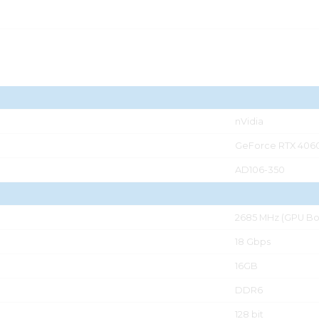
nVidia
GeForce RTX 4060
AD106-350
2685 MHz (GPU Bo
18 Gbps
16GB
DDR6
128 bit