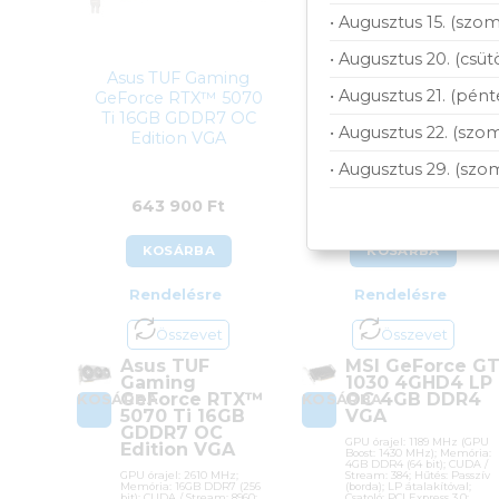
• Augusztus 15. (szom
• Augusztus 20. (csüt
Asus TUF Gaming
MSI GeForce GT 1030
• Augusztus 21. (pént
GeForce RTX™ 5070
4GHD4 LP OC 4GB
Ti 16GB GDDR7 OC
DDR4 VGA
• Augusztus 22. (szom
Edition VGA
• Augusztus 29. (szo
643 900
Ft
45 790
Ft
KOSÁRBA
KOSÁRBA
Rendelésre
Rendelésre
Összevet
Összevet
Asus TUF
MSI GeForce G
Gaming
1030 4GHD4 LP
GeForce RTX™
OC 4GB DDR4
KOSÁRBA
KOSÁRBA
5070 Ti 16GB
VGA
GDDR7 OC
GPU órajel: 1189 MHz (GPU
Edition VGA
Boost: 1430 MHz); Memória:
4GB DDR4 (64 bit); CUDA /
GPU órajel: 2610 MHz;
Stream: 384; Hűtés: Passzív
Memória: 16GB DDR7 (256
(borda); LP átalakítóval;
bit); CUDA / Stream: 8960;
Csatoló: PCI Express 3.0;