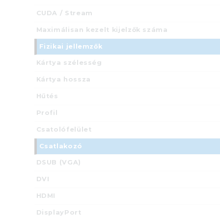
CUDA / Stream
Maximálisan kezelt kijelzők száma
Fizikai jellemzők
Kártya szélesség
Kártya hossza
Hűtés
Profil
Csatolófelület
Csatlakozó
DSUB (VGA)
DVI
HDMI
DisplayPort