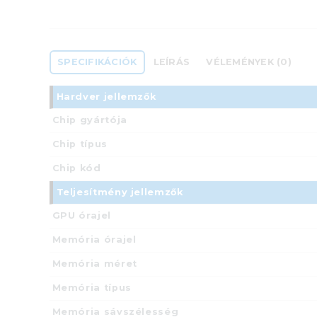
SPECIFIKÁCIÓK
LEÍRÁS
VÉLEMÉNYEK (0)
Hardver jellemzők
Chip gyártója
Chip típus
Chip kód
Teljesítmény jellemzők
GPU órajel
Memória órajel
Memória méret
Memória típus
Memória sávszélesség