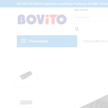
Skip
50.000 Ft felett ingyenes szállítás Packeta és MPL futár
to
Keresés
content
×
Termékek
SZOLGÁLTAT