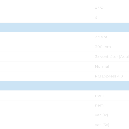
4352
4
2.5 slot
300 mm
3x ventilátor (Axia
Normál
PCI Express 4.0
nem
nem
van (1x)
van (3x)