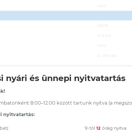
nem
650W
1x 8-pin
nem
12 Ultimate
 nyári és ünnepi nyitvatartás
k!
batonként 8:00–12:00 között tartunk nyitva (a megszoko
 nyitvatartás:
bat):
9-től
12
óráig nyitva