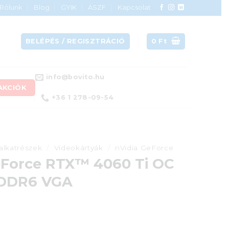
Rólunk
Blog
GYIK
ÁSZF
Kapcsolat
BELÉPÉS / REGISZTRÁCIÓ
0
Ft
info@bovito.hu
AKCIÓK
+36 1 278-09-54
alkatrészek
/
Videokártyák
/
nVidia GeForce
eForce RTX™ 4060 Ti OC
GDDR6 VGA