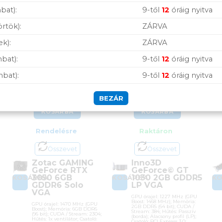
bat):
9-től
12
óráig nyitva
örtök):
ZÁRVA
Zotac GAMING
Inno3D GeForce© GT
ek):
ZÁRVA
GeForce RTX 3050
1030 2GB GDDR5 LP
6GB GDDR6 Solo VGA
VGA
bat):
9-től
12
óráig nyitva
mbat):
9-től
12
óráig nyitva
(1)
Értékelés:
5
107 900
Ft
31 990
Ft
/ 5
BEZÁR
KOSÁRBA
KOSÁRBA
Rendelésre
Raktáron
Összevet
Összevet
T
Zotac GAMING
Inno3D
GeForce RTX
GeForce© GT
3050 6GB
1030 2GB GDDR5
KOSÁRBA
KOSÁRBA
K
GDDR6 Solo
LP VGA
VGA
GPU órajel: 1227 MHz (GPU
Boost: 1468 MHz); Memória:
GPU órajel: 1470 MHz (GPU
2GB DDR5 (64 bit); CUDA /
Boost); Memória: 6GB DDR6
Stream: 384; Hűtés: Passzív
(96 bit); CUDA / Stream: 2304;
(borda); Alacsony profil (LP);
Hűtés: 1x ventilátor; Csatoló:
Csatoló: PCI Express 3.0;