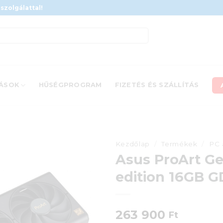
szolgálattal!
ÁSOK
HŰSÉGPROGRAM
FIZETÉS ÉS SZÁLLÍTÁS
Kezdőlap
/
Termékek
/
PC 
Asus ProArt G
edition 16GB 
263 900
Ft