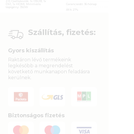
2.0; Csatlakozók: 1x DSUB, 1x
DVI, 1x HDMI; Minimális
Garanciaidő:
36 hónap
tápigény: 350W
ÁFA:
27%
Azonosító:
26077
Cikkszám:
GT730-SL-2GD5-BRK
Kategória:
nVidia GeForce
24 990
Ft
Gyártó:
Asus
Szállítás, fizetés:
Garanciaidő:
36 hónap
ÁFA:
27%
Azonosító:
31129
Gyors kiszállítás
36 790
Ft
Raktáron lévő termékeink
legkésőbb a megrendelést
követkető munkanapon feladásra
kerülnek.
Biztonságos fizetés