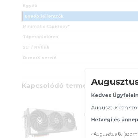
Egyéb
Egyéb jellemzők
Minimális tápigény*
Tápcsatlakozó
SLI / NVlink
DirectX verzió
Augusztusi
Kapcsolódó termékek
Kedves Ügyfelein
Augusztusban szom
Hétvégi és ünnepi
• Augusztus 8. (szom