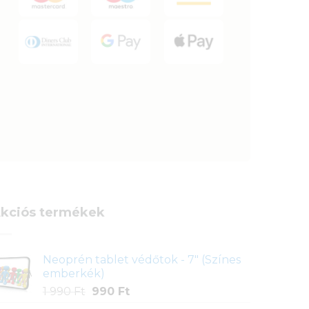
kciós termékek
Neoprén tablet védőtok - 7" (Színes
emberkék)
Original
Current
1 990
Ft
990
Ft
price
price