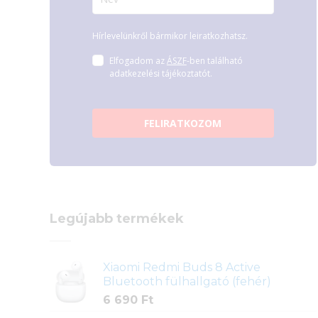
Hírlevelünkről bármikor leiratkozhatsz.
Elfogadom az
ÁSZF
-ben található
adatkezelési tájékoztatót.
FELIRATKOZOM
Legújabb termékek
Xiaomi Redmi Buds 8 Active
Bluetooth fülhallgató (fehér)
6 690
Ft