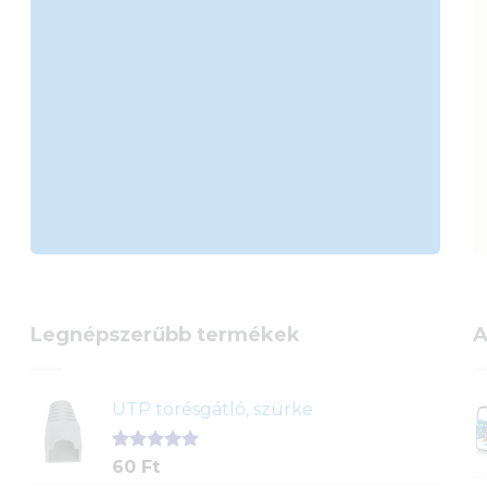
Legnépszerűbb termékek
A
UTP törésgátló, szürke
Értékelés
1
60
Ft
5.00
az 5-